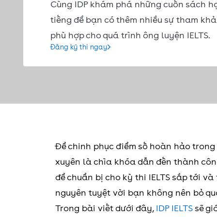
Cùng IDP khám phá những cuốn sách họ
tiếng để bạn có thêm nhiều sự tham khả
phù hợp cho quá trình ông luyện IELTS.
Đăng ký thi ngay
Để chinh phục điểm số hoàn hảo trong k
xuyên là chìa khóa dẫn đến thành côn
để chuẩn bị cho kỳ thi IELTS sắp tới và
nguyên tuyệt vời bạn không nên bỏ qu
Trong bài viết dưới đây,
IDP IELTS
sẽ gi