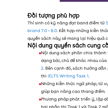
Đối tượng phù hợp
Thí sinh có kỹ năng đạt band điểm từ
5
brand 7.0
-
8.0
. Kết hợp những kiến thứ
quyển sách này sẽ mang lại hiệu quả 
Nội dung quyển sách cung c
Nội dung sách phân chia thành 9
dạng bài, chủ đề khác nhau của
2
. Bên cạnh đó, sách hướng dẫn
thi
IELTS Writing Task 1
.
Những kiến thức ngữ pháp, từ v
giúp bạn nâng cao thang điểm.
Phương pháp phát triển ý, lập d
hai phần thi Task 1 và Task 2 m