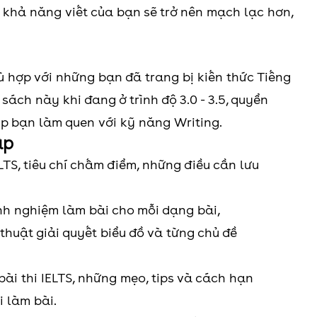
, khả năng viết của bạn sẽ trở nên mạch lạc hơn,
ù hợp với những bạn đã trang bị kiến thức Tiếng
sách này khi đang ở trình độ 3.0 - 3.5, quyển
úp bạn làm quen với kỹ năng Writing.
ấp
LTS, tiêu chí chấm điểm, những điều cần lưu
nh nghiệm làm bài cho mỗi dạng bài,
thuật giải quyết biểu đồ và từng chủ đề
bài thi IELTS, những mẹo, tips và cách hạn
i làm bài.