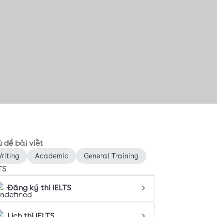
 đề bài viết
riting
Academic
General Training
TS
Đăng ký thi IELTS
Lịch thi IELTS