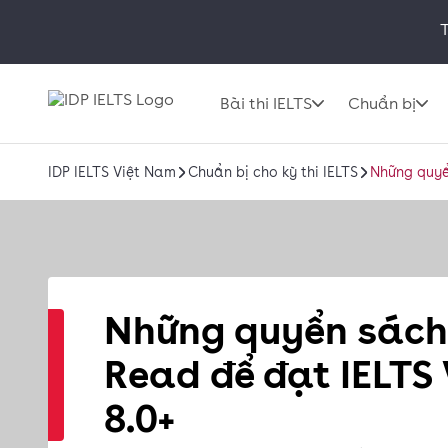
T
Bài thi IELTS
Chuẩn bị
IDP IELTS Việt Nam
Chuẩn bị cho kỳ thi IELTS
Những quyể
Những quyển sách
Read để đạt IELTS
8.0+