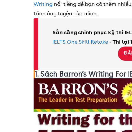
Writing
nổi tiếng để bạn có thêm nhiề
trình ông luyện của mình.
Sẵn sàng chinh phục kỳ thi IE
IELTS One Skill Retake
- Thi lại
ĐĂ
1. Sách Barron’s Writing For 