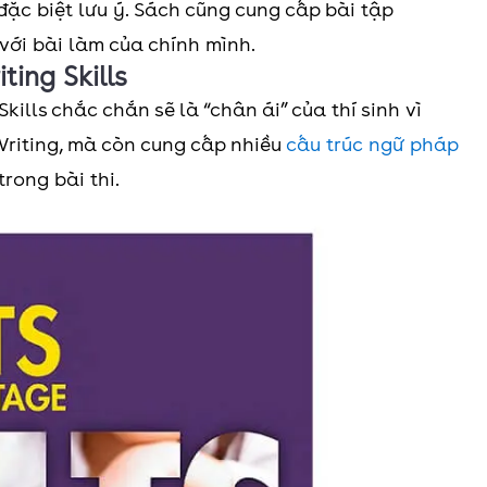
đặc biệt lưu ý. Sách cũng cung cấp bài tập
với bài làm của chính mình.
ting Skills
ills chắc chắn sẽ là “chân ái” của thí sinh vì
riting, mà còn cung cấp nhiều
cấu trúc ngữ pháp
rong bài thi.