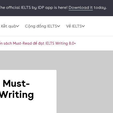
he official IELTS by IDP app is here!
Download it
today.
Kết quả
Cộng đồng IELTS
Về IELTS
n sách Must-Read để đạt IELTS Writing 8.0+
 Must-
 Writing