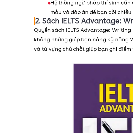
Hệ thống ngữ pháp thí sinh cần 
mẫu và đáp án để bạn đối chiếu 
2. Sách IELTS Advantage: Wri
Quyển sách IELTS Advantage: Writing Sk
không những giúp bạn nâng kỹ năng W
và từ vựng chủ chốt giúp bạn ghi điểm t