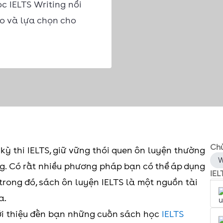
c IELTS Writing nổi
o và lựa chọn cho
Chủ
ỳ thi IELTS, giữ vững thói quen ôn luyện thường
W
g. Có rất nhiều phương pháp bạn có thể áp dụng
IEL
 trong đó, sách ôn luyện IELTS là một nguồn tài
a.
ới thiệu đến bạn những cuốn sách học
IELTS