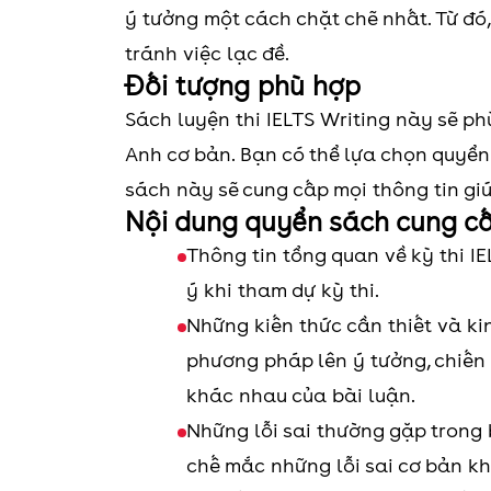
ý tưởng một cách chặt chẽ nhất. Từ đó
tránh việc lạc đề.
Đối tượng phù hợp
Sách luyện thi IELTS Writing này sẽ ph
Anh cơ bản. Bạn có thể lựa chọn quyển 
sách này sẽ cung cấp mọi thông tin gi
Nội dung quyển sách cung c
Thông tin tổng quan về kỳ thi IE
ý khi tham dự kỳ thi.
Những kiến thức cần thiết và ki
phương pháp lên ý tưởng, chiến 
khác nhau của bài luận.
Những lỗi sai thường gặp trong 
chế mắc những lỗi sai cơ bản kh