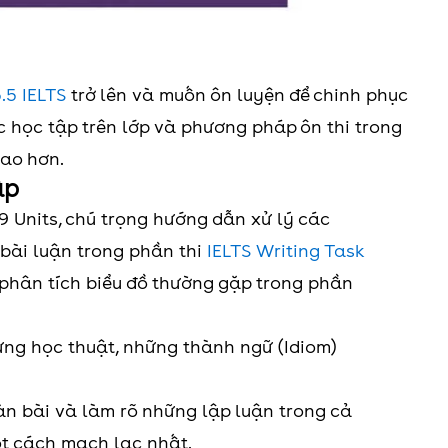
.5 IELTS
trở lên và muốn ôn luyện để chinh phục
c học tập trên lớp và phương pháp ôn thi trong
cao hơn.
ấp
 Units, chú trọng hướng dẫn xử lý các
 bài luận trong phần thi
IELTS Writing Task
 phân tích biểu đồ thường gặp trong phần
ựng học thuật, những thành ngữ (Idiom)
àn bài và làm rõ những lập luận trong cả
ột cách mạch lạc nhất.