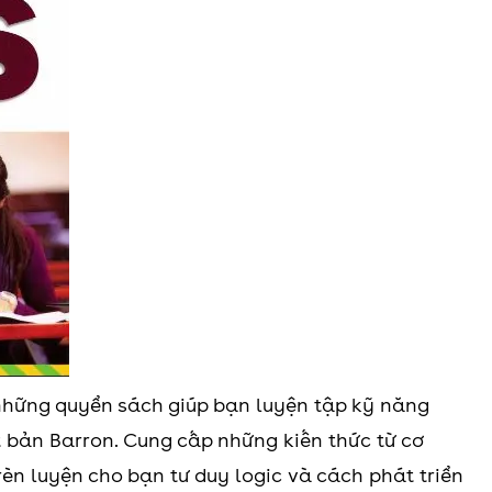
g những quyển sách giúp bạn luyện tập kỹ năng
t bản Barron. Cung cấp những kiến thức từ cơ
èn luyện cho bạn tư duy logic và cách phát triển