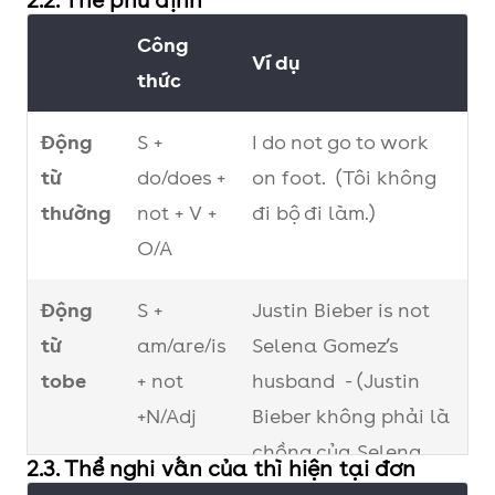
2.2. Thể phủ định
Reeves là người đàn
Công
ông tử tế nhất
Ví dụ
thức
Hollywood.)
Động
S +
I do not go to work
từ
do/does +
on foot. (Tôi không
thường
not + V +
đi bộ đi làm.)
O/A
Động
S +
Justin Bieber is not
từ
am/are/is
Selena Gomez’s
tobe
+ not
husband - (Justin
+N/Adj
Bieber không phải là
chồng của Selena
2.3. Thể nghi vấn của thì hiện tại đơn
Gomez đâu.)