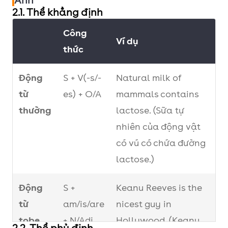
Anh
2.1. Thể khẳng định
Công
Ví dụ
thức
Động
S + V(-s/-
Natural milk of
từ
es) + O/A
mammals contains
thường
lactose. (Sữa tự
nhiên của động vật
có vú có chứa đường
lactose.)
Động
S +
Keanu Reeves is the
từ
am/is/are
nicest guy in
tobe
+ N/Adj
Hollywood. (Keanu