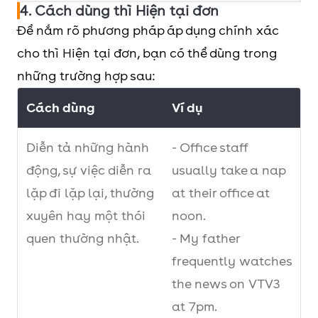
4. Cách dùng thì Hiện tại đơn
- Never: không bao
about that
Để nắm rõ phương pháp áp dụng chính xác
giờ
trip.
cho thì Hiện tại đơn, bạn có thể dùng trong
- Generally: nhìn
những trường hợp sau:
chung
Cách dùng
Ví dụ
Trong
- Every day/ week/
- Lisa cooks
câu
month/ year: mỗi
for her
Diễn tả những hành
- Office staff
có các
ngày, mỗi tuần, mỗi
family
động, sự việc diễn ra
usually take a nap
cụm
tháng, mỗi năm
members
lặp đi lặp lại, thường
at their office at
từ chỉ
- Daily/ weekly/
everyday.
xuyên hay một thói
noon.
sự lặp
monthly/ quarterly/
-
quen thường nhật.
- My father
đi lặp
yearly: hàng ngày,
Vietnamese
frequently watches
lại
hàng tuần, hàng
people
the news on VTV3
tháng, hàng quý,
make a
at 7pm.