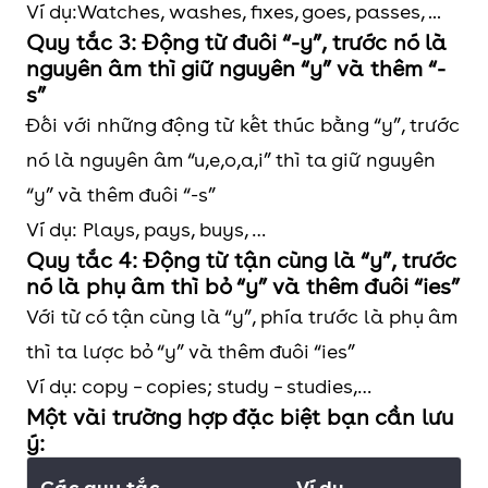
- In Vietnam,
Ví dụ:Watches, washes, fixes, goes, passes, ...
Quy tắc 3: Động từ đuôi “-y”, trước nó là
women from 18
nguyên âm thì giữ nguyên “y” và thêm “-
years old are able
s”
to make marriage
Đối với những động từ kết thúc bằng “y”, trước
registration
nó là nguyên âm “u,e,o,a,i” thì ta giữ nguyên
legally.
“y” và thêm đuôi “-s”
Ví dụ: Plays, pays, buys, …
Diễn tả những sự
- The flight from
Quy tắc 4: Động từ tận cùng là “y”, trước
sắp xếp thời gian, cố
HCMC to Singapore
nó là phụ âm thì bỏ “y” và thêm đuôi “ies”
định và khó có khả
departs at 8am
Với từ có tận cùng là “y”, phía trước là phụ âm
năng thay đổi như
tomorrow
thì ta lược bỏ “y” và thêm đuôi “ies”
lịch tàu, xe, máy
- The showcase of
Ví dụ: copy – copies; study – studies,…
Một vài trường hợp đặc biệt bạn cần lưu
bay, lịch học, lịch
Japanese pianists
ý:
trình du lịch
starts at 6pm at
Các quy tắc
Hanoi Opera House
Ví dụ