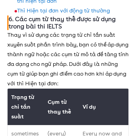
thì hiện tại đơn
trong câu, hãy chú ý
first right turn, you
nor his
Thì Hiện tại đơn với động từ thường
danh từ đứng gần động
will reach Mrs.
teammates
6. Các cụm từ thay thế được sử dụng
từ nhất
và chia động từ
Lan’s grocery shop.
agree with the
trong bài thi IELTS
theo danh từ đó.
- Cut the
supervisor’s
Thay vì sử dụng các trạng từ chỉ tần suất
strawberry into
decision.
xuyên suốt phần trình bày, bạn có thể áp dụng
slices and put it on
thành ngữ hoặc các cụm từ mô tả để tăng tính
the cake.
- Either Kiana or
đa dạng cho ngữ pháp. Dưới đây là những
Casey helps
cụm từ giúp bạn ghi điểm cao hơn khi áp dụng
Sử dụng trong các
- If people smoke,
today with
với thì Hiện tại đơn:
câu điều kiện loại I
they will suffer the
stage
Trạng từ
risk of lung cancer.
Cụm từ
decorations.
chỉ tần
Ví dụ
-If my dog sees
thay thế
suất
Danh từ chỉ thời gian,
strangers, it barks.
- Five years is
tiền bạc, khoảng cách,
long enough for
sometimes
(every)
Every now and