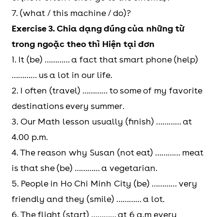
7. (what / this machine / do)?
Exercise 3. Chia dạng đúng của những từ
trong ngoặc theo thì Hiện tại đơn
1. It (be) ………… a fact that smart phone (help)
………… us a lot in our life.
2. I often (travel) ………… to some of my favorite
destinations every summer.
3. Our Math lesson usually (finish) ………… at
4.00 p.m.
4. The reason why Susan (not eat) ………… meat
is that she (be) ………… a vegetarian.
5. People in Ho Chi Minh City (be) ………… very
friendly and they (smile) ………… a lot.
6. The flight (start) ………… at 6 a.m every