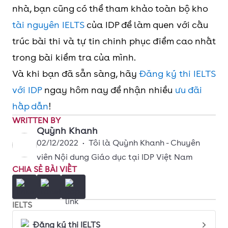
nhà, bạn cũng có thể tham khảo toàn bộ kho
tài nguyên IELTS
của IDP để làm quen với cấu
trúc bài thi và tự tin chinh phục điểm cao nhất
trong bài kiểm tra của mình.
Và khi bạn đã sẵn sàng, hãy
Đăng ký thi IELTS
với IDP
ngay hôm nay để nhận nhiều
ưu đãi
hấp dẫn
!
WRITTEN BY
Quỳnh Khanh
02/12/2022
•
Tôi là Quỳnh Khanh - Chuyên
viên Nội dung Giáo dục tại IDP Việt Nam
CHIA SẺ BÀI VIẾT
IELTS
Đăng ký thi IELTS