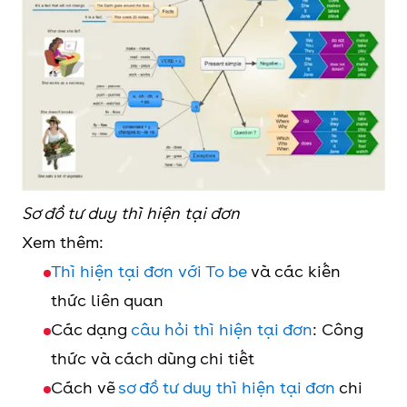
Yes/No
N/Adj?
mực này của
A: - Yes, S +
bạn phải
am/are/is.
không?)
- No, S + am
A: Yes, this is
not/aren’t/isn’t.
Câu
Wh- + do/does
What does your
hỏi
(not) + S +
mother do? (Mẹ
Sơ đồ tư duy thì hiện tại đơn
bắt
V(nguyên thể)
của bạn làm
Xem thêm:
đầu
….?
nghề gì?)
Thì hiện tại đơn với To be
và các kiến
bằng
thức liên quan
Wh-
Các dạng
câu hỏi thì hiện tại đơn
: Công
thức và cách dùng chi tiết
Câu
Wh- +
Where are the
Cách vẽ
sơ đồ tư duy thì hiện tại đơn
chi
hỏi
am/are/is (not)
best place for