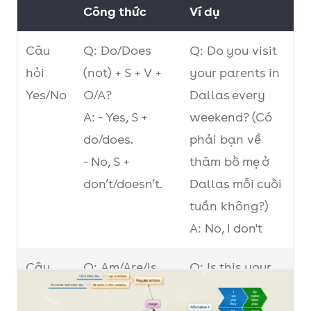
Công thức
Ví dụ
Câu
Q: Do/Does
Q: Do you visit
hỏi
(not) + S + V +
your parents in
Yes/No
O/A?
Dallas every
A: - Yes, S +
weekend? (Có
do/does.
phải bạn về
- No, S +
thăm bố mẹ ở
don’t/doesn’t.
Dallas mỗi cuối
tuần không?)
A: No, I don't
Câu
Q: Am/Are/Is
Q: Is this your
hỏi
(not) + S +
pen? (Cây bút