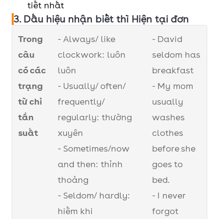
tiết nhất
bắt
+ S + N/Adj?
reading in the
3. Dấu hiệu nhận biết thì Hiện tại đơn
đầu
city? (Nơi tốt
Trong
- Always/ like
- David
bằng
nhất để đọc
câu
clockwork: luôn
seldom has
Wh-
sách trong
có các
luôn
breakfast
thành phố là ở
trạng
- Usually/ often/
- My mom
đâu?)
từ chỉ
frequently/
usually
tần
regularly: thường
washes
suất
xuyên
clothes
- Sometimes/now
before she
and then: thỉnh
goes to
thoảng
bed.
- Seldom/ hardly:
- I never
hiếm khi
forgot