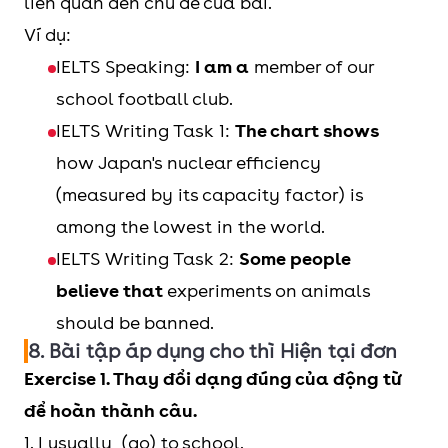
liên quan đến chủ đề của bài.
chitchat.
- Some of the
Ví dụ:
frequently/
on a
pie is missing.
More than 70%
IELTS Speaking:
I am a
member of our
regularly
regular
of adults drink
school football club.
basis
- Some of the
coffee on a
IELTS Writing Task 1:
The chart shows
pies are
regular basis.
how Japan's nuclear efficiency
missing.
(measured by its capacity factor) is
never
when pigs
Yeah when pigs
among the lowest in the world.
fly
fly! There is no
IELTS Writing Task 2:
Some people
way he is ready
believe that
experiments on animals
to get married
should be banned.
now!
8. Bài tập áp dụng cho thì Hiện tại đơn
Exercise 1. Thay đổi dạng đúng của động từ
seldom
once in a
It was an
để hoàn thành câu.
blue moon
opportunity
1. I usually (go) to school.