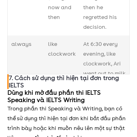
trọng lượng, số lượng thì
him to think of
now and
then he
được chia theo
số ít
.
making a career
then
regretted his
change.
decision.
- Five kilometers
always
like
At 6:30 every
is too far to
clockwork
evening, like
walk.
clockwork, Ari
went out to milk
7. Cách sử dụng thì hiện tại đơn trong
Với những
danh từ
- All of the
the cows.
IELTS
đứng sau
a lot of, some
chicken is gone.
Dùng khi mở đầu phần thi IELTS
of, all of, none of, half of.
Speaking và IELTS Writing
always
nine times
He talks about
Chia động từ theo danh
- All of the
Trong phần thi Speaking và Writing, bạn có
out of ten
her nine times
từ đó.
chickens are
thể sử dụng thì hiện tại đơn khi bắt đầu phần
out of ten when
gone.
trình bày hoặc khi muốn nêu lên một sự thật
we have a