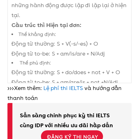
những hành động được lặp đi lặp lại ở hiện
tại.
Cấu trúc thì Hiện tại đơn:
Thể khẳng định:
Động từ thường: S + V(-s/-es) + O
Động từ to-be: S + am/is/are + N/Adj
Thể phủ định:
Động từ thường: S + do/does + not + V + O
Động từ to-be: S + am/are/is + not +N/Adj
>>>Xem thêm:
Lệ phí thi IELTS
và hướng dẫn
Thể nghi vấn:
thanh toán
Động từ thường: Do/Does (not) + S + V + O?
Động từ to-be: Am/Are/Is (not) + S + N/Adj?
Sẵn sàng chinh phục kỳ thi IELTS
Câu hỏi bắt đầu bằng Wh-: Wh- + do/does
cùng IDP với nhiều ưu đãi hấp dẫn
(not) + S + V(nguyên thể)….?
ĐĂNG KÝ THI NGAY