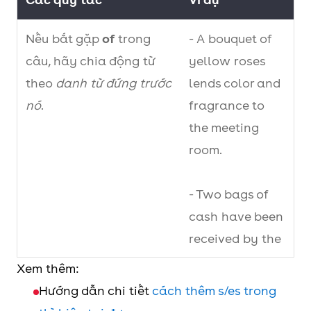
.
Nếu bắt gặp
of
trong
- A bouquet of
Diễn tả trạng thái,
câu, hãy chia động từ
- Jane feels excited
yellow roses
cảm giác, cảm xúc
theo
danh từ đứng trước
thinking about
lends color and
của một chủ thể
nó
.
meeting her little
fragrance to
ngay tại thời điểm
niece.
the meeting
nói.
- Luke is hungry, he
room.
wants something
to eat as soon as
- Two bags of
possible.
cash have been
received by the
Diễn tả các hướng
- Walk straight
managers.
Xem thêm:
dẫn, chỉ dẫn
down the main
Hướng dẫn chi tiết
cách thêm s/es trong
Nếu bắt gặp
or hay nor
road and take the
- Neither John