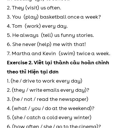
that comes
2. They (visit) us often.
once in a blue
3. You (play) basketball once a week?
moon.
4. Tom (work) every day.
5. He always (tell) us funny stories.
6. She never (help) me with that!
7. Martha and Kevin (swim) twice a week.
Exercise 2. Viết lại thành câu hoàn chỉnh
theo thì Hiện tại đơn
1. (he / drive to work every day)
2. (they / write emails every day)?
3. (he / not / read the newspaper)
4. (what / you / do at the weekend)?
5. (she / catch a cold every winter)
6. (how often / she / go to the cinema)?