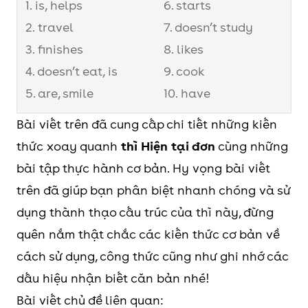
1. is, helps
6. starts
2. travel
7. doesn’t study
3. finishes
8. likes
4. doesn’t eat, is
9. cook
5. are, smile
10. have
Bài viết trên đã cung cấp chi tiết những kiến
thức xoay quanh
thì Hiện tại đơn
cùng những
bài tập thực hành cơ bản. Hy vọng bài viết
trên đã giúp bạn phân biệt nhanh chóng và sử
dụng thành thạo cấu trúc của thì này, đừng
quên nắm thật chắc các kiến thức cơ bản về
cách sử dụng, công thức cũng như ghi nhớ các
dấu hiệu nhận biết căn bản nhé!
Bài viết chủ đề liên quan: