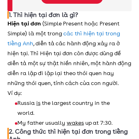
Dấu hiệu nhận biết:
Khi trong câu có các
trạng từ chỉ tần suất như always, usually,
1. Thì hiện tại đơn là gì?
sometimes, rarely, everyday, twice a
Hiện tại đơn
(Simple Present hoặc Present
month,…
Simple) là một trong
các thì hiện tại trong
Cách dùng:
Được dùng khi diễn tả một
tiếng Anh
, diễn tả các hành động xảy ra ở
chân lý, thói quen lặp đi lặp lại, lịch trình
hiện tại. Thì Hiện tại đơn còn được dùng để
du lịch, các biển chỉ dẫn và đặc biệt trong
diễn tả một sự thật hiển nhiên, một hành động
câu điều kiện loại 1.
diễn ra lặp đi lặp lại theo thói quen hay
những thói quen, tính cách của con người.
Ví dụ:
Russia
is
the largest country in the
world.
My father usually
wakes
up at 7:30.
2. Công thức thì hiện tại đơn trong tiếng