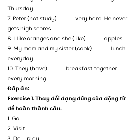
Thursday.
7. Peter (not study) ………… very hard. He never
gets high scores.
8. I like oranges and she (like) ………… apples.
9. My mom and my sister (cook) ………… lunch
everyday.
10. They (have) ………… breakfast together
every morning.
Đáp án:
Exercise 1. Thay đổi dạng đúng của động từ
để hoàn thành câu.
1. Go
2. Visit
3. Do … play