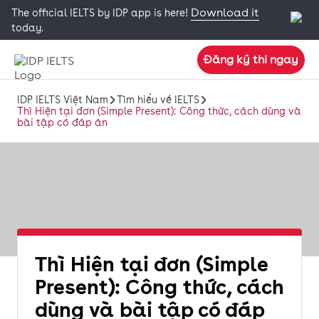
Download it
The official IELTS by IDP app is here!
today.
Đăng ký thi ngay
IDP IELTS Việt Nam
Tìm hiểu về IELTS
Thì Hiện tại đơn (Simple Present): Công thức, cách dùng và
bài tập có đáp án
Thì Hiện tại đơn (Simple
Present): Công thức, cách
dùng và bài tập có đáp