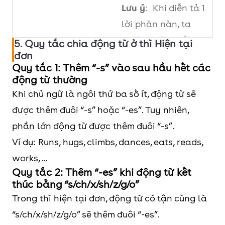
hàng năm
reunion
Lưu ý
: Khi diễn tả 1
- Once/ twice/
yearly on
lời phàn nàn, ta
three/ four times…..
Tet.
thường dùng cấu
5. Quy tắc chia động từ ở thì Hiện tại
a day/ week/
- I come
đơn
trúc
S + to be +
Quy tắc 1: Thêm “-s” vào sau hầu hết các
month/ year: một
home three
always + Ving
động từ thường
lần/ hai lần/ ba
times a
thay vì dùng với thì
Khi chủ ngữ là ngôi thứ ba số ít, động từ sẽ
lần/ bốn lần
month.
hiện tại đơn.
được thêm đuôi “-s” hoặc “-es”. Tuy nhiên,
……..mỗi ngày/
Ví dụ: Your son is
phần lớn động từ được thêm đuôi “-s”.
tuần/ tháng/ năm)
always chatting in
Ví dụ: Runs, hugs, climbs, dances, eats, reads,
the class.
works, ...
Quy tắc 2: Thêm “-es” khi động từ kết
Diễn tả một sự thật,
- 75% of Russian
thúc bằng “s/ch/x/sh/z/g/o”
một chân lý
territory is located
Trong thì hiện tại đơn, động từ có tận cùng là
in Asia.
“s/ch/x/sh/z/g/o” sẽ thêm đuôi “-es”.