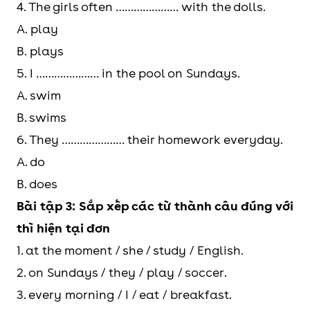
4. The girls often ………………… with the dolls.
A. play
B. plays
5. I ………………… in the pool on Sundays.
A. swim
B. swims
6. They ………………… their homework everyday.
A. do
B. does
Bài tập 3: Sắp xếp các từ thành câu đúng với
thì hiện tại đơn
1. at the moment / she / study / English.
2. on Sundays / they / play / soccer.
3. every morning / I / eat / breakfast.