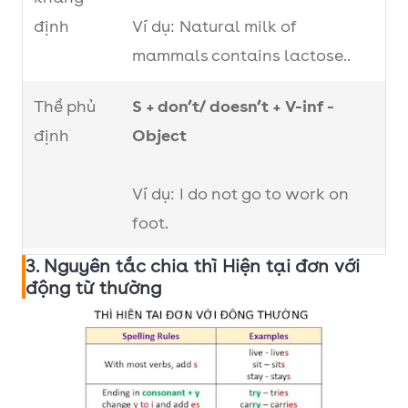
định
Ví dụ: Natural milk of
mammals contains lactose..
Thể phủ
S + don’t/ doesn’t + V-inf -
định
Object
Ví dụ: I do not go to work on
foot.
3. Nguyên tắc chia thì Hiện tại đơn với
Câu nghi
Do/Does (not) + S + V + O/A?
động từ thường
vấn
(Yes/No
Câu trả lời:
Question)
Yes, S + do/does.