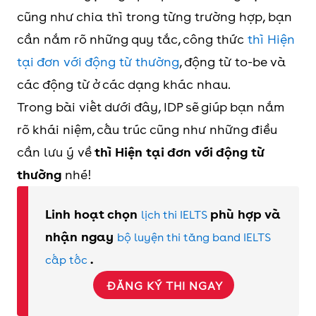
cũng như chia thì trong từng trường hợp, bạn
cần nắm rõ những quy tắc, công thức
thì Hiện
tại đơn với động từ thường
, động từ to-be và
các động từ ở các dạng khác nhau.
Trong bài viết dưới đây, IDP sẽ giúp bạn nắm
rõ khái niệm, cấu trúc cũng như những điều
cần lưu ý về
thì Hiện tại đơn với động từ
thường
nhé!
Linh hoạt chọn
phù hợp và
lịch thi IELTS
nhận ngay
bộ luyện thi tăng band IELTS
.
cấp tốc
ĐĂNG KÝ THI NGAY