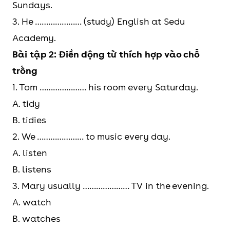
Sundays.
3. He ………………… (study) English at Sedu
Academy.
Bài tập 2: Điền động từ thích hợp vào chỗ
trống
1. Tom ………………… his room every Saturday.
A. tidy
B. tidies
2. We ………………… to music every day.
A. listen
B. listens
3. Mary usually ………………… TV in the evening.
A. watch
B. watches