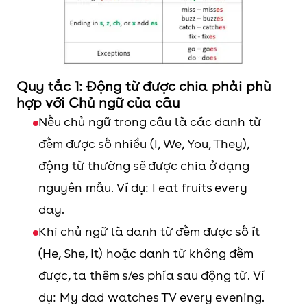
No, S + don’t/ doesn’t
Ví dụ: Do you visit your parents
Quy tắc 1: Động từ được chia phải phù
in Dallas every weekend? No, I
hợp với Chủ ngữ của câu
don't
Nếu chủ ngữ trong câu là các danh từ
đếm được số nhiều (I, We, You, They),
Câu nghi
When/Where/Why/What/How
động từ thường sẽ được chia ở dạng
vấn
+ do/ does (not) + S + V-inf
nguyên mẫu. Ví dụ: I eat fruits every
(WH-
day.
question)
Ví dụ: What does your mother
Khi chủ ngữ là danh từ đếm được số ít
do?
(He, She, It) hoặc danh từ không đếm
được, ta thêm s/es phía sau động từ. Ví
dụ: My dad watches TV every evening.