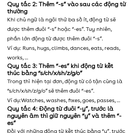
Quy tắc 2: Thêm “-s” vào sau các động từ
thường
Khi chủ ngữ là ngôi thứ ba số ít, động từ sẽ
được thêm đuôi “-s” hoặc “-es”. Tuy nhiên,
phần lớn động từ được thêm đuôi “-s”.
Ví dụ: Runs, hugs, climbs, dances, eats, reads,
works, ...
Quy tắc 3: Thêm “-es” khi động từ kết
thúc bằng “s/ch/x/sh/z/g/o”
Trong thì hiện tại đơn, động từ có tận cùng là
“s/ch/x/sh/z/g/o” sẽ thêm đuôi “-es”.
Ví dụ:Watches, washes, fixes, goes, passes, ...
Quy tắc 4: Động từ đuôi “-y”, trước là
nguyên âm thì giữ nguyên “y” và thêm “-
es”
Đối với những động từ kết thúc bằng “y”, trước