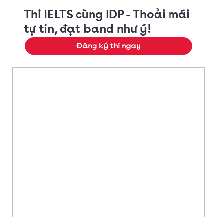
Thi IELTS cùng IDP - Thoải mái
tự tin, đạt band như ý!
Đăng ký thi ngay