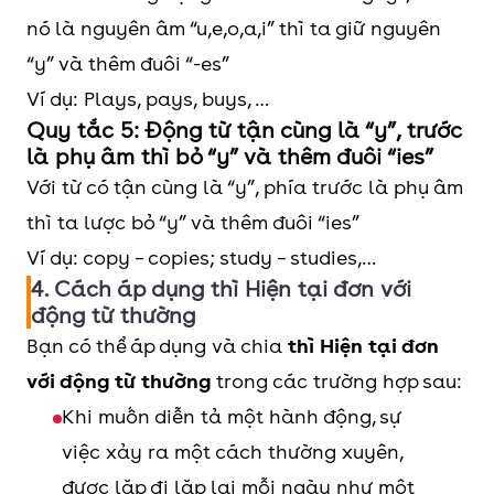
nó là nguyên âm “u,e,o,a,i” thì ta giữ nguyên
“y” và thêm đuôi “-es”
Ví dụ: Plays, pays, buys, …
Quy tắc 5: Động từ tận cùng là “y”, trước
là phụ âm thì bỏ “y” và thêm đuôi “ies”
Với từ có tận cùng là “y”, phía trước là phụ âm
thì ta lược bỏ “y” và thêm đuôi “ies”
Ví dụ: copy – copies; study – studies,…
4. Cách áp dụng thì Hiện tại đơn với
động từ thường
Bạn có thể áp dụng và chia
thì Hiện tại đơn
với động từ thường
trong các trường hợp sau:
Khi muốn diễn tả một hành động, sự
việc xảy ra một cách thường xuyên,
được lặp đi lặp lại mỗi ngày như một