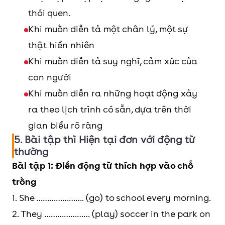
thói quen.
Khi muốn diễn tả một chân lý, một sự
thật hiển nhiên
Khi muốn diễn tả suy nghĩ, cảm xúc của
con người
Khi muốn diễn ra những hoạt động xảy
ra theo lịch trình có sẵn, dựa trên thời
gian biểu rõ ràng
5. Bài tập thì Hiện tại đơn với động từ
thường
Bài tập 1: Điền động từ thích hợp vào chỗ
trống
1. She …………………. (go) to school every morning.
2. They ………………… (play) soccer in the park on