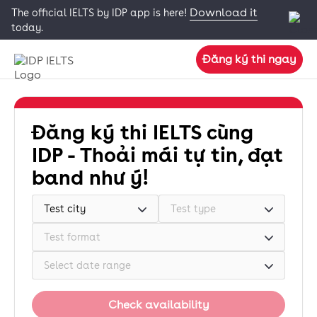
Download it
The official IELTS by IDP app is here!
today.
Đăng ký thi ngay
Đăng ký thi IELTS cùng
IDP - Thoải mái tự tin, đạt
band như ý!
Test city
Test type
Test format
Select date range
Check availability