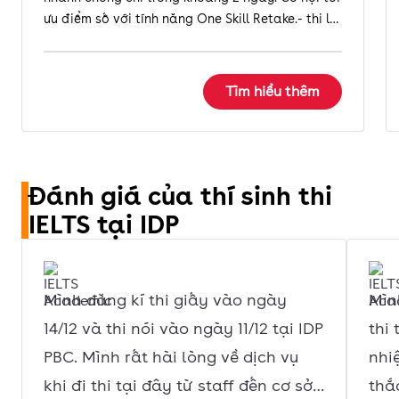
ưu điểm số với tính năng One Skill Retake.- thi lại
1 kỹ năng
Tìm hiểu thêm
Đánh giá của thí sinh thi
IELTS tại IDP
Mình đăng kí thi giấy vào ngày
Mìn
14/12 và thi nói vào ngày 11/12 tại IDP
thi 
PBC. Mình rất hài lòng về dịch vụ
nhi
khi đi thi tại đây từ staff đến cơ sở
thắ