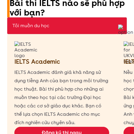
Bài thi IELTS nào sẽ phù hợp
với bạn?
IELTS Academic
IEL
IELTS Academic đánh giá khả năng sử
Nếu 
dụng tiếng Anh của bạn trong môi trường
học 
học thuật. Bài thi phù hợp cho những ai
chọn
muốn theo học tại các trường Đại học
Bài 
hoặc các cơ sở giáo dục khác. Bạn có
ứng 
thể lựa chọn IELTS Academic cho mục
Anh 
đích nghiên cứu chyên sâu.
chuy
Đăng ký thi ngay