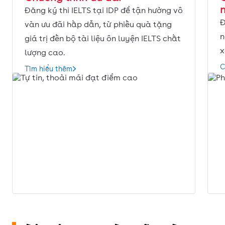
Đăng ký thi IELTS tại IDP để tận hưởng vô
Đ
vàn ưu đãi hấp dẫn, từ phiếu quà tặng
n
giá trị đến bộ tài liệu ôn luyện IELTS chất
x
lượng cao.
C
Tìm hiểu thêm