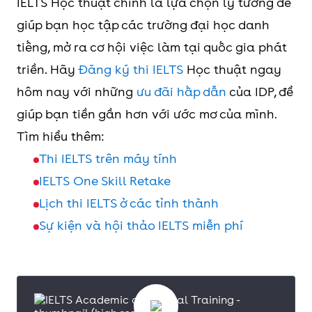
IELTS Học thuật chính là lựa chọn lý tưởng để
giúp bạn học tập các trường đại học danh
tiếng, mở ra cơ hội việc làm tại quốc gia phát
triền. Hãy
Đăng ký thi IELTS
Học thuật ngay
hôm nay với những
ưu đãi hấp dẫn
của IDP, để
giúp bạn tiền gần hơn với ước mơ của mình.
Tìm hiểu thêm:
Thi IELTS trên máy tính
IELTS One Skill Retake
Lịch thi IELTS ở các tỉnh thành
Sự kiện và hội thảo IELTS miễn phí