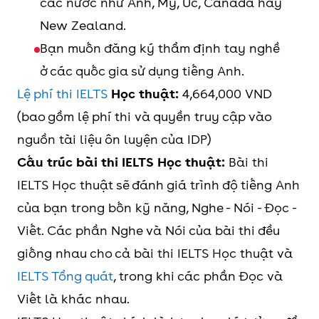
các nước như Anh, Mỹ, Úc, Canada hay
New Zealand.
Bạn muốn đăng ký thẩm định tay nghề
ở các quốc gia sử dụng tiếng Anh.
Lệ phí thi IELTS
Học thuật:
4,664,000 VND
(bao gồm lệ phí thi và quyền truy cập vào
nguồn tài liệu ôn luyện của IDP)
Cấu trúc bài thi IELTS Học thuật:
Bài thi
IELTS Học thuật sẽ đánh giá trình độ tiếng Anh
của bạn trong bốn kỹ năng, Nghe - Nói - Đọc -
Viết. Các phần Nghe và Nói của bài thi đều
giống nhau cho cả bài thi IELTS Học thuật và
IELTS Tổng quát
, trong khi các phần Đọc và
Viết là khác nhau.