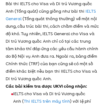
Bài thi IELTS cho Visa và Di trú Vương quốc
Anh (Tổng quát) cũng giống như bài thi
IELTS
General
(Tổng quát thông thường) về mặt nội
dung, cấu trúc bài thi, cách chấm điểm và mức
độ khó. Tuy nhiên, IELTS General cho Visa và
Di trú Vương quốc Anh chỉ có tại các trung
tâm khảo thí đáp ứng các yêu cầu hành chính
do Bộ Nội vụ Anh đưa ra. Ngoài ra, bảng điểm
Chính thức (TRF) của bạn cũng sẽ có một số
điểm khác biệt nếu bạn thi IIELTS cho Visa và
Di trú Vương quốc Anh.
Các bài kiểm tra được UKVI công nhận:
IELTS cho Visa và Di trú Vương quốc
Anh (
Thi IELTS trên máy tính
) với lệ phí