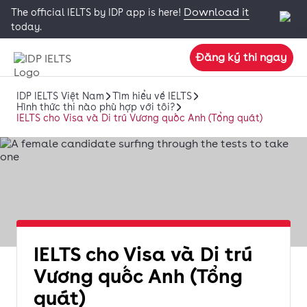
Download it
The official IELTS by IDP app is here!
today.
Đăng ký thi ngay
IDP IELTS Việt Nam
Tìm hiểu về IELTS
Hình thức thi nào phù hợp với tôi?
IELTS cho Visa và Di trú Vương quốc Anh (Tổng quát)
IELTS cho Visa và Di trú
Vương quốc Anh (Tổng
quát)