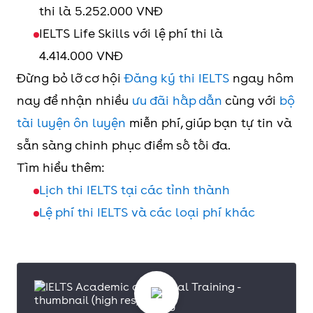
thi là 5.252.000 VNĐ
IELTS Life Skills với lệ phí thi là
4.414.000 VNĐ
Đừng bỏ lỡ cơ hội
Đăng ký thi IELTS
ngay hôm
nay để nhận nhiều
ưu đãi hấp dẫn
cùng với
bộ
tài luyện ôn luyện
miễn phí, giúp bạn tự tin và
sẵn sàng chinh phục điểm số tối đa.
Tìm hiểu thêm:
Lịch thi IELTS tại các tỉnh thành
Lệ phí thi IELTS và các loại phí khác