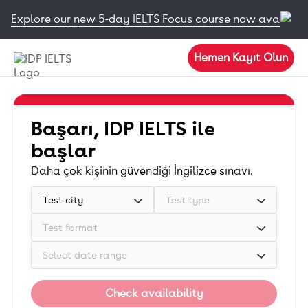
Explore our new 5-day IELTS Focus course now available
Hemen Kayıt Olun
Başarı, IDP IELTS ile
başlar
Daha çok kişinin güvendiği İngilizce sınavı.
Test city
Test type
Test format
Select date range
Check availability