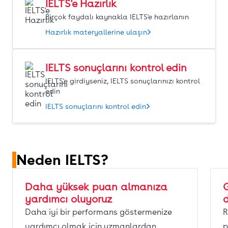
IELTS'e Hazırlık
Birçok faydalı kaynakla IELTS'e hazırlanın
Hazırlık materyallerine ulaşın
IELTS sonuçlarını kontrol edin
IELTS'e girdiyseniz, IELTS sonuçlarınızı kontrol
edin
IELTS sonuçlarını kontrol edin
Neden IELTS?
Daha yüksek puan almanıza
yardımcı oluyoruz
d
Daha iyi bir performans göstermenize
R
yardımcı olmak için uzmanlardan
p