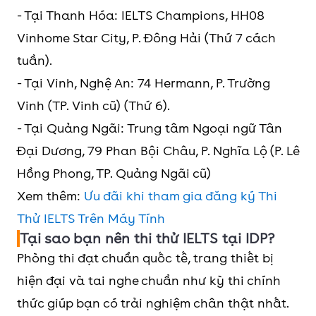
- Tại Thanh Hóa: IELTS Champions, HH08
Vinhome Star City, P. Đông Hải (Thứ 7 cách
tuần).
- Tại Vinh, Nghệ An: 74 Hermann, P. Trường
Vinh (TP. Vinh cũ) (Thứ 6).
- Tại Quảng Ngãi: Trung tâm Ngoại ngữ Tân
Đại Dương, 79 Phan Bội Châu, P. Nghĩa Lộ (P. Lê
Hồng Phong, TP. Quảng Ngãi cũ)
Xem thêm:
Ưu đãi khi tham gia đăng ký Thi
Thử IELTS Trên Máy Tính
Tại sao bạn nên thi thử IELTS tại IDP?
Phòng thi đạt chuẩn quốc tế, trang thiết bị
hiện đại và tai nghe chuẩn như kỳ thi chính
thức giúp bạn có trải nghiệm chân thật nhất.