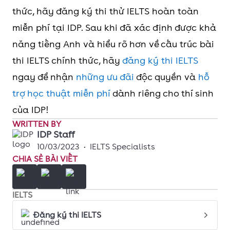
thức, hãy đăng ký thi thử IELTS hoàn toàn
miễn phí tại IDP. Sau khi đã xác định được khả
năng tiếng Anh và hiểu rõ hơn về cấu trúc bài
thi IELTS chính thức, hãy
đăng ký thi IELTS
ngay để nhận
những ưu đãi
độc quyền và
hỗ
trợ học thuật miễn phí
dành riêng cho thí sinh
của IDP!
WRITTEN BY
IDP Staff
10/03/2023
•
IELTS Specialists
CHIA SẺ BÀI VIẾT
IELTS
Đăng ký thi IELTS