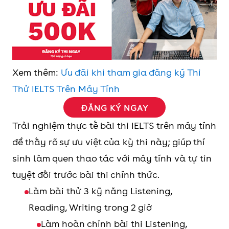
Xem thêm:
Ưu đãi khi tham gia đăng ký Thi
Thử IELTS Trên Máy Tính
ĐĂNG KÝ NGAY
Trải nghiệm thực tế bài thi IELTS trên máy tính
để thấy rõ sự ưu việt của kỳ thi này; giúp thí
sinh làm quen thao tác với máy tính và tự tin
tuyệt đối trước bài thi chính thức.
Làm bài thử 3 kỹ năng Listening,
Reading, Writing trong 2 giờ
Làm hoàn chỉnh bài thi Listening,