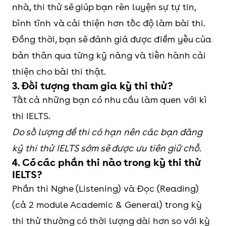
nhà, thi thử sẽ giúp bạn rèn luyện sự tự tin,
bình tĩnh và cải thiện hơn tốc độ làm bài thi.
Đồng thời, bạn sẽ đánh giá được điểm yếu của
bản thân qua từng kỹ năng và tiến hành cải
thiện cho bài thi thật.
3. Đối tượng tham gia kỳ thi thử?
Tất cả những bạn có nhu cầu làm quen với kì
thi IELTS.
Do số lượng đề thi có hạn nên các bạn đăng
ký thi thử IELTS sớm sẽ được ưu tiên giữ chỗ.
4. Có các phần thi nào trong kỳ thi thử
IELTS?
Phần thi Nghe (Listening) và Đọc (Reading)
(cả 2 module Academic & General) trong kỳ
thi thử thường có thời lượng dài hơn so với kỳ