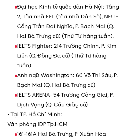
Đại học Kinh tế quốc dân Hà Nội: Tầng
2, Tòa nhà EFL (tòa nhà Dân Số), NEU -
Cổng Trần Đại Nghĩa, P. Bạch Mai (Q.
Hai Bà Trưng cũ) (Thứ Tư hàng tuần).
IELTS Fighter: 214 Trường Chinh, P. Kim
Liên (Q. Đống Đa cũ) (Thứ Tư hàng
tuần).
Anh ngữ Washington: 66 Võ Thị Sáu, P.
Bạch Mai (Q. Hai Bà Trưng cũ)
IELTS ARENA- 54 Trương Công Giai, P.
Dịch Vọng (Q. Cầu Giấy cũ)
- Tại TP. Hồ Chí Minh:
Văn phòng IDP Tp.HCM
161-161A Hai Bà Trưng, P. Xuân Hòa