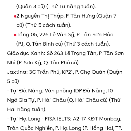
(Quận 3 cũ) (Thứ Tư hàng tuần).
2 Nguyễn Thị Thập, P. Tân Hưng (Quận 7
cũ) (Thứ 5 cách tuần).
Tầng 05, 226 Lê Văn Sỹ, P. Tân Sơn Hòa
(P.1, Q. Tân Bình cũ) (Thứ 3 cách tuần).
Giáo dục Xanh: Số 263 Lê Trọng Tấn, P. Tân Sơn
Nhì (P. Sơn Kỳ, Q. Tân Phú cũ)
Jaxtina: 3C Trần Phú, KP21, P. Chợ Quán (Quận
5 cũ)
- Tại Đà Nẵng: Văn phòng IDP Đà Nẵng, 10
Ngô Gia Tự, P. Hải Châu (Q. Hải Châu cũ) (Thứ
Hai hàng tuần).
- Tại Hạ Long - PISA IELTS: A2-17 KĐT Monbay,
Trần Quốc Nghiễn, P. Hạ Long (P. Hồng Hải, TP.