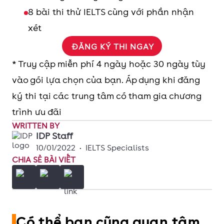
8 bài thi thử IELTS cùng với phần nhận
xét
ĐĂNG KÝ THI NGAY
* Truy cập miễn phí 4 ngày hoặc 30 ngày tùy
vào gói lựa chọn của bạn. Áp dụng khi đăng
ký thi tại các trung tâm có tham gia chương
trình ưu đãi
WRITTEN BY
IDP Staff
10/01/2022
•
IELTS Specialists
CHIA SẺ BÀI VIẾT
Có thể bạn cũng quan tâm...