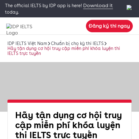
Download it
The official IELTS by IDP app is here!
today.
Đăng ký thi ngay
IDP IELTS Việt Nam
Chuẩn bị cho kỳ thi IELTS
Hãy tận dụng cơ hội truy cập miễn phí khóa luyện thi
IELTS trực tuyến
Hãy tận dụng cơ hội truy
cập miễn phí khóa luyện
thi IELTS trực tuyến