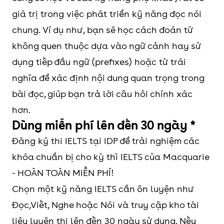
giá trị trong việc phát triển kỹ năng đọc nói
chung. Ví dụ như, bạn sẽ học cách đoán từ
không quen thuộc dựa vào ngữ cảnh hay sử
dụng tiếp đầu ngữ (prefixes) hoặc từ trái
nghĩa để xác định nội dung quan trọng trong
bài đọc, giúp bạn trả lời câu hỏi chính xác
hơn.
Dùng miễn phí lên đến 30 ngày *
Đăng ký thi IELTS tại IDP để trải nghiệm các
khóa chuẩn bị cho kỳ thì IELTS của Macquarie
- HOÀN TOÀN MIỄN PHÍ!
Chọn một kỹ năng IELTS cần ôn luyện như
Đọc,Viết, Nghe hoặc Nói và truy cập kho tài
liệu luyện thi lên đến 30 ngày sử dụng. Nếu