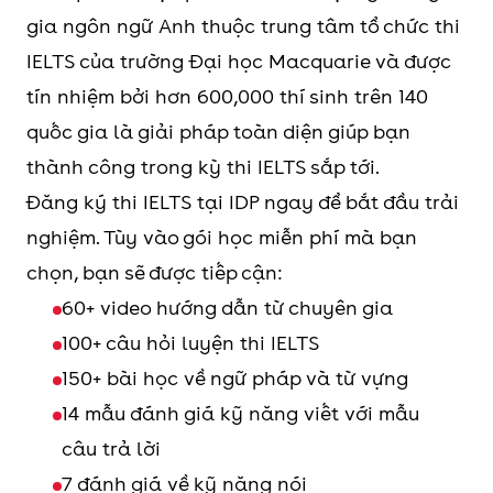
gia ngôn ngữ Anh thuộc trung tâm tổ chức thi
IELTS của trường Đại học Macquarie và được
tín nhiệm bởi hơn 600,000 thí sinh trên 140
quốc gia là giải pháp toàn diện giúp bạn
thành công trong kỳ thi IELTS sắp tới.
Đăng ký thi IELTS tại IDP ngay để bắt đầu trải
nghiệm. Tùy vào gói học miễn phí mà bạn
chọn, bạn sẽ được tiếp cận:
60+ video hướng dẫn từ chuyên gia
100+ câu hỏi luyện thi IELTS
150+ bài học về ngữ pháp và từ vựng
14 mẫu đánh giá kỹ năng viết với mẫu
câu trả lời
7 đánh giá về kỹ năng nói