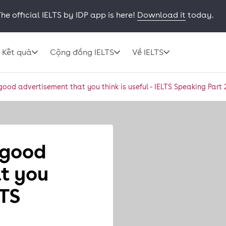
he official IELTS by IDP app is here!
Download it
today.
Kết quả
Cộng đồng IELTS
Về IELTS
ood advertisement that you think is useful - IELTS Speaking Part 2
 good
t you
LTS