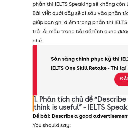
phần thi IELTS Speaking sẽ không còn 
Bài viết dưới đây sẽ đi sâu vào phân 
giúp bạn ghi điểm trong phần thi IELT
trả lời mẫu trong bài để hình dung đượ
nhé.
Sẵn sàng chinh phục kỳ thi IEL
IELTS One Skill Retake - Thi lại
ĐĂ
1. Phân tích chủ đề “Describ
think is useful” - IELTS Speak
Đề bài: Describe a good advertisement
You should say: