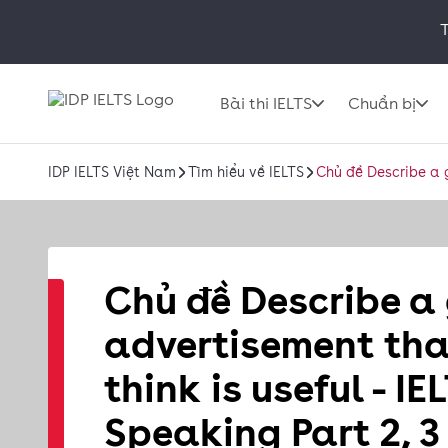
T
Bài thi IELTS
Chuẩn bị
IDP IELTS Việt Nam
Tìm hiểu về IELTS
Chủ đề Describe a g
Chủ đề Describe a
advertisement tha
think is useful - IE
Speaking Part 2, 3