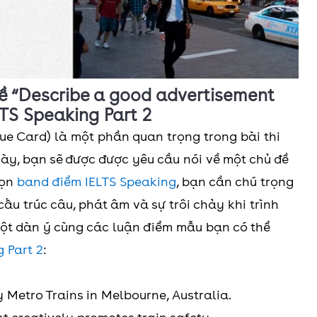
đề “Describe a good advertisement
ELTS Speaking Part 2
ue Card) là một phần quan trọng trong bài thi
này, bạn sẽ được được yêu cầu nói về một chủ đề
rọn
band điểm IELTS Speaking
, bạn cần chú trọng
ấu trúc câu, phát âm và sự trôi chảy khi trình
một dàn ý cùng các luận điểm mẫu bạn có thể
 Part 2
:
Metro Trains in Melbourne, Australia.