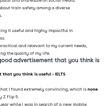
ular and shareable on social media.
bout train safety among a diverse
s.
ng it useful and highly impactful in
ss.
 practical and relevant to my current needs,
ng the quality of my life.
good advertisement that you think is
that you think is useful - IELTS
 that I found extremely convincing, which is
none
 Z Flip 5.
s year while I was in search of a new mobile