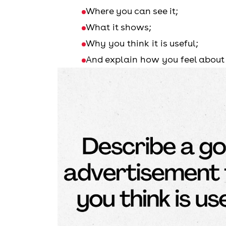
Where you can see it;
What it shows;
Why you think it is useful;
And explain how you feel about 