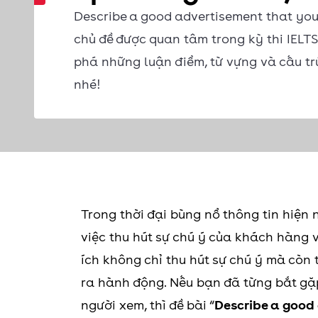
Describe a good advertisement that you 
chủ đề được quan tâm trong kỳ thi IELT
phá những luận điểm, từ vựng và cấu t
nhé!
Trong thời đại bùng nổ thông tin hiện 
việc thu hút sự chú ý của khách hàng 
ích không chỉ thu hút sự chú ý mà còn
ra hành động. Nếu bạn đã từng bắt g
người xem, thì đề bài “
Describe a good 