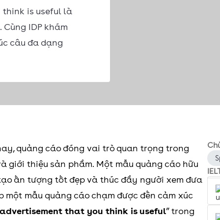
think is useful là
S. Cùng IDP khám
rúc câu đa dạng
Chủ
nay, quảng cáo đóng vai trò quan trọng trong
S
và giới thiệu sản phẩm. Một mẫu quảng cáo hữu
IEL
 tạo ấn tượng tốt đẹp và thúc đẩy người xem đưa
ặp một mẫu quảng cáo chạm được đến cảm xúc
advertisement that you think is useful
” trong