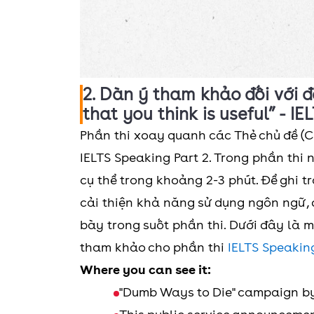
2. Dàn ý tham khảo đối với 
that you think is useful” - I
Phần thi xoay quanh các Thẻ chủ đề (C
IELTS Speaking Part 2. Trong phần thi 
cụ thể trong khoảng 2-3 phút. Để ghi t
cải thiện khả năng sử dụng ngôn ngữ, c
bày trong suốt phần thi. Dưới đây là 
tham khảo cho phần thi
IELTS Speaking
Where you can see it:
"Dumb Ways to Die" campaign by 