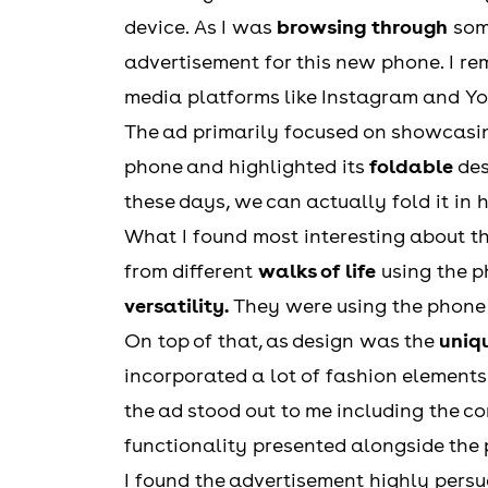
device. As I was
browsing through
som
advertisement for this new phone. I r
media platforms like Instagram and Y
The ad primarily focused on showcasi
phone and highlighted its
foldable
des
these days, we can actually fold it in h
What I found most interesting about t
from different
walks of life
using the p
versatility.
They were using the phone
On top of that, as design was the
uniqu
incorporated a lot of fashion elements
the ad stood out to me including the c
functionality presented alongside the
I found the advertisement highly persu