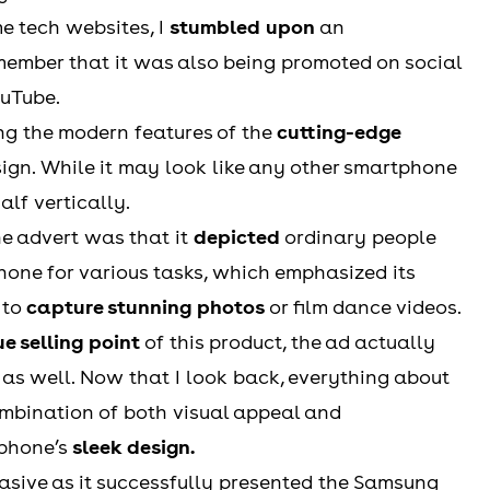
e tech websites, I
stumbled upon
an
emember that it was also being promoted on social
ouTube.
ng the modern features of the
cutting-edge
ign. While it may look like any other smartphone
alf vertically.
he advert was that it
depicted
ordinary people
hone for various tasks, which emphasized its
 to
capture stunning photos
or film dance videos.
e selling point
of this product, the ad actually
 as well. Now that I look back, everything about
ombination of both visual appeal and
 phone’s
sleek design.
asive as it successfully presented the Samsung