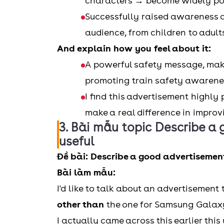
characters → become widely pop
Successfully raised awareness a
audience, from children to adult
And explain how you feel about it:
A powerful safety message, maki
promoting train safety awarene
I find this advertisement highly
make a real difference in improvi
3. Bài mẫu topic Describe a 
useful
Đề bài: Describe a good advertisement 
Bài làm mẫu:
I'd like to talk about an advertisement
other than
the one for Samsung Galaxy
I actually came across this earlier thi