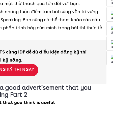
là một thử thách quá lớn đối với bạn.
tích những luận điểm làm bài cùng vốn từ vựng
S Speaking. Bạn cũng có thể tham khảo các câu
c phần trình bày của mình trong bài thi thực tế
TS cùng IDP để đủ điều kiện đăng ký thi
 1 kỹ năng.
NG KÝ THI NGAY
e a good advertisement that you
ing Part 2
 that you think is useful