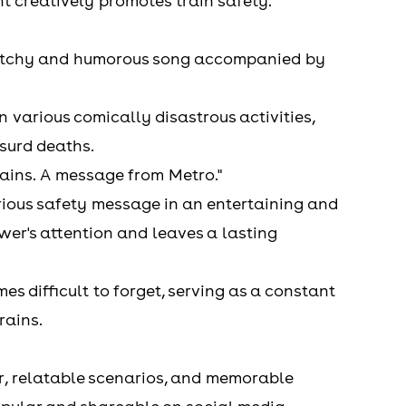
t creatively promotes train safety.
catchy and humorous song accompanied by
 various comically disastrous activities,
bsurd deaths.
ains. A message from Metro."
ious safety message in an entertaining and
wer's attention and leaves a lasting
mes difficult to forget, serving as a constant
rains.
r, relatable scenarios, and memorable