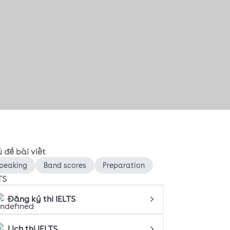
 đề bài viết
peaking
Band scores
Preparation
TS
Đăng ký thi IELTS
Lịch thi IELTS