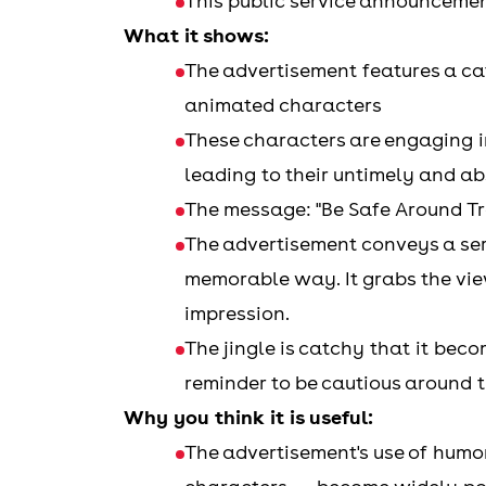
This public service announcemen
What it shows:
The advertisement features a 
animated characters
These characters are engaging in
leading to their untimely and a
The message: "Be Safe Around Tr
The advertisement conveys a ser
memorable way. It grabs the vie
impression.
The jingle is catchy that it beco
reminder to be cautious around t
Why you think it is useful:
The advertisement's use of humo