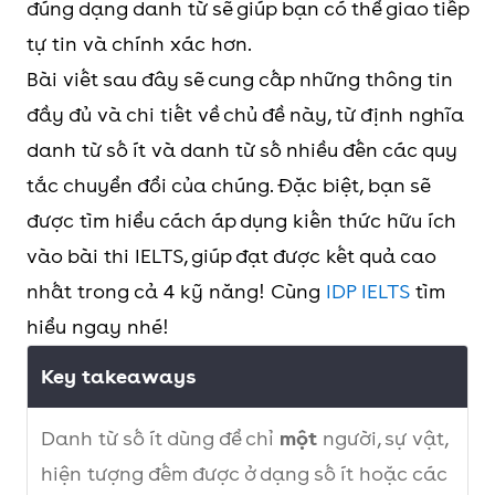
đúng dạng danh từ sẽ giúp bạn có thể giao tiếp
tự tin và chính xác hơn.
Bài viết sau đây sẽ cung cấp những thông tin
đầy đủ và chi tiết về chủ đề này, từ định nghĩa
danh từ số ít và danh từ số nhiều đến các quy
tắc chuyển đổi của chúng. Đặc biệt, bạn sẽ
được tìm hiểu cách áp dụng kiến thức hữu ích
vào bài thi IELTS, giúp đạt được kết quả cao
nhất trong cả 4 kỹ năng! Cùng
IDP IELTS
tìm
hiểu ngay nhé!
Key takeaways
Danh từ số ít dùng để chỉ
một
người, sự vật,
hiện tượng đếm được ở dạng số ít hoặc các