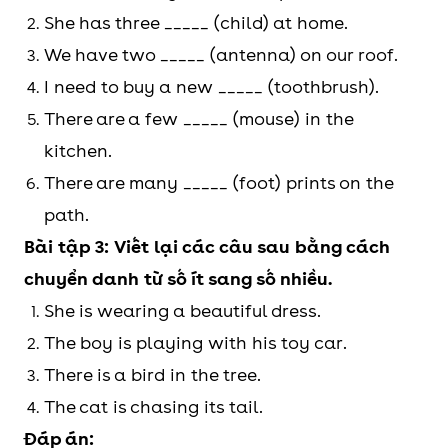
She has three _____ (child) at home.
the cart.
We have two _____ (antenna) on our roof.
(Những con bò đực
I need to buy a new _____ (toothbrush).
đang kéo xe.)
There are a few _____ (mouse) in the
person
people
John’s family has 4
kitchen.
people.
There are many _____ (foot) prints on the
path.
Bài tập 3: Viết lại các câu sau bằng cách
chuyển danh từ số ít sang số nhiều.
She is wearing a beautiful dress.
The boy is playing with his toy car.
There is a bird in the tree.
The cat is chasing its tail.
Đáp án: