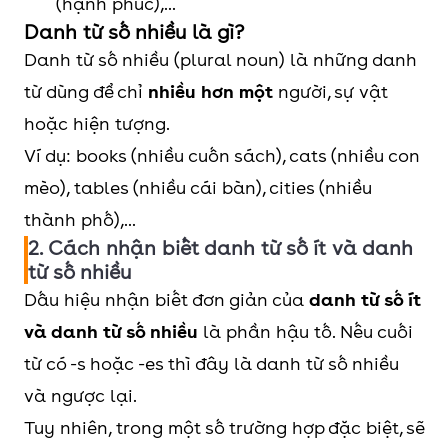
(hạnh phúc),...
Danh từ số nhiều là gì?
Danh từ số nhiều (plural noun) là những danh
từ dùng để chỉ
nhiều hơn một
người, sự vật
hoặc hiện tượng.
Ví dụ: books (nhiều cuốn sách), cats (nhiều con
mèo), tables (nhiều cái bàn), cities (nhiều
thành phố),...
2. Cách nhận biết danh từ số ít và danh
từ số nhiều
Dấu hiệu nhận biết đơn giản của
danh từ số ít
và danh từ số nhiều
là phần hậu tố. Nếu cuối
từ có -s hoặc -es thì đây là danh từ số nhiều
và ngược lại.
Tuy nhiên, trong một số trường hợp đặc biệt, sẽ