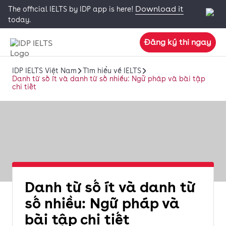
Download it
The official IELTS by IDP app is here!
today.
Đăng ký thi ngay
IDP IELTS Việt Nam
Tìm hiểu về IELTS
Danh từ số ít và danh từ số nhiều: Ngữ pháp và bài tập
chi tiết
Danh từ số ít và danh từ
số nhiều: Ngữ pháp và
bài tập chi tiết