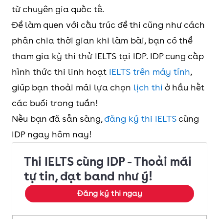
từ chuyên gia quốc tế.
Để làm quen với cấu trúc đề thi cũng như cách
phân chia thời gian khi làm bài, bạn có thể
tham gia kỳ thi thử IELTS tại IDP. IDP cung cấp
hình thức thi linh hoạt
IELTS trên máy tính
,
giúp bạn thoải mái lựa chọn
lịch thi
ở hầu hết
các buổi trong tuần!
Nếu bạn đã sẵn sàng,
đăng ký thi IELTS
cùng
IDP ngay hôm nay!
Thi IELTS cùng IDP - Thoải mái
tự tin, đạt band như ý!
Đăng ký thi ngay