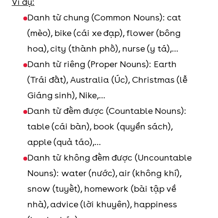
Ví dụ:
Danh từ chung (Common Nouns): cat
(mèo), bike (cái xe đạp), flower (bông
hoa), city (thành phố), nurse (y tá),…
Danh từ riêng (Proper Nouns): Earth
(Trái đất), Australia (Úc), Christmas (lễ
Giáng sinh), Nike,…
Danh từ đếm được (Countable Nouns):
table (cái bàn), book (quyển sách),
apple (quả táo),…
Danh từ không đếm được (Uncountable
Nouns): water (nước), air (không khí),
snow (tuyết), homework (bài tập về
nhà), advice (lời khuyên), happiness