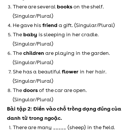
đứa trẻ sơ sinh thật
There are several
books
on the shelf.
mềm mại.)
(Singular/Plural)
He gave his
friend
a gift. (Singular/Plural)
mouse
mice
There are some mice
The
baby
is sleeping in her cradle.
in the house.
(Singular/Plural)
(Có một số con chuột
The
children
are playing in the garden.
trong nhà.)
(Singular/Plural)
She has a beautiful
flower
in her hair.
goose
geese
The geese are flying
(Singular/Plural)
south.
The
doors
of the car are open.
(Những con ngỗng
(Singular/Plural)
đang bay về phía
Bài tập 2: Điền vào chỗ trống dạng đúng của
nam.)
danh từ trong ngoặc.
There are many _____ (sheep) in the field.
ox
oxen
The oxen are pulling