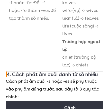
-f hoặc -fe: Đổi -f
knives
chải) ->
hoặc -fe thành -ves để
wife (vợ) -> wives
brushes
tạo thành số nhiều.
leaf (lá) -> leaves
glass (cái
life (cuộc sống) ->
ly) ->
lives
glasses
Trường hợp ngoại
box (hộp) -
lệ:
> boxes
chief (trưởng bộ
lạc) -> chiefs
Nếu danh từ kết thúc bằng -y
city (thành
roof (mái nhà) ->
4. Cách phát âm đuôi danh từ số nhiều
và đứng trước là một phụ
phố) ->
roofs
Cách phát âm đuôi -s hoặc -es sẽ phụ thuộc
âm: Ta đổi -y thành -i rồi
cities
safe (két sắt) ->
vào phụ âm đứng trước, sau đây là 3 quy tắc
thêm -es để tạo thành số
baby (em
safes
chính:
nhiều.
bé) ->
babies
Cách