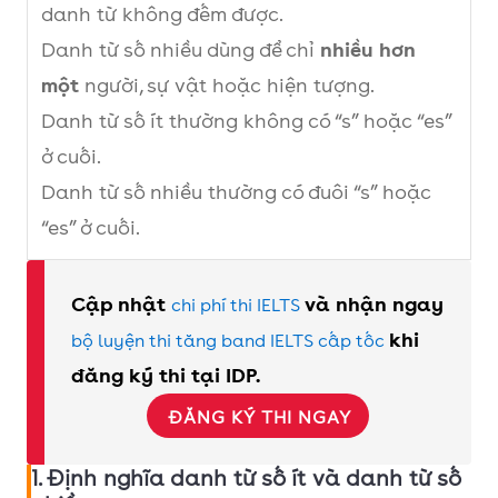
danh từ không đếm được.
Danh từ số nhiều dùng để chỉ
nhiều hơn
một
người, sự vật hoặc hiện tượng.
Danh từ số ít thường không có “s” hoặc “es”
ở cuối.
Danh từ số nhiều thường có đuôi “s” hoặc
“es” ở cuối.
Cập nhật
và nhận ngay
chi phí thi IELTS
khi
bộ luyện thi tăng band IELTS cấp tốc
đăng ký thi tại IDP.
ĐĂNG KÝ THI NGAY
1. Định nghĩa danh từ số ít và danh từ số