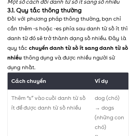
Một số cách đổi danh từ số ít sang số nhiều
3.1. Quy tắc thông thường
Đối với phương pháp thông thường, bạn chỉ
cần thêm -s hoặc -es phía sau danh từ số ít thì
danh từ đó sẽ trở thành dạng số nhiều. Đây là
quy tắc
chuyển danh từ số ít sang danh từ số
nhiều
thông dụng và được nhiều người sử
dụng nhất.
Cách chuyển
Ví dụ
Thêm “s” vào cuối danh từ số
dog (chó)
ít để được danh từ số nhiều
→ dogs
(những con
chó)