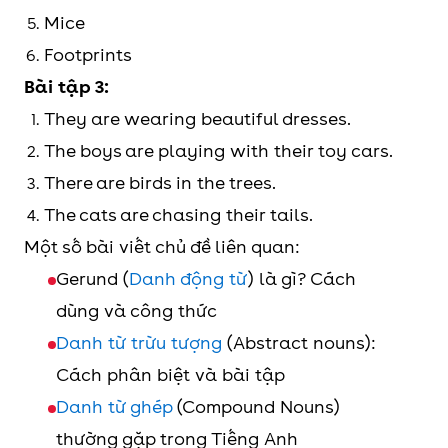
Mice
Footprints
Bài tập 3:
They are wearing beautiful dresses.
The boys are playing with their toy cars.
There are birds in the trees.
The cats are chasing their tails.
Một số bài viết chủ đề liên quan:
Gerund (
Danh động từ
) là gì? Cách
dùng và công thức
Danh từ trừu tượng
(Abstract nouns):
Cách phân biệt và bài tập
Danh từ ghép
(Compound Nouns)
thường gặp trong Tiếng Anh