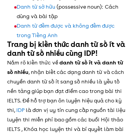
Danh từ sở hữu
(possessive noun): Cách
dùng và bài tập
Danh từ đếm được và không đếm được
trong Tiếng Anh
Trang bị kiến thức danh từ số ít và
danh từ số nhiều cùng IDP!
Nắm rõ kiến thức về
danh từ số ít và danh từ
số nhiều
, nhận biết các dạng danh từ và cách
chuyển danh từ số ít sang số nhiều là yếu tố
nền tảng giúp bạn đạt điểm cao trong bài thi
IELTS. Để hỗ trợ bạn ôn luyện hiệu quả cho kỳ
thi,
IDP
là đơn vị uy tín cung cấp nguồn tài liệu
luyện thi miễn phí bao gồm các buổi Hội thảo
IELTS , Khóa học luyện thi và bí quyết làm bài