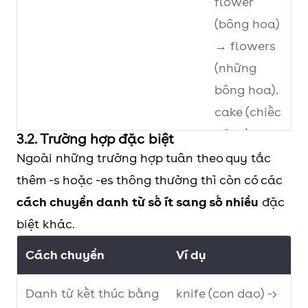
flower
(bông hoa)
→ flowers
(những
bông hoa).
cake (chiếc
bánh) → 5
3.2. Trường hợp đặc biệt
cakes (5
Ngoài những trường hợp tuân theo quy tắc
chiếc
thêm -s hoặc -es thông thường thì còn có các
bánh)
cách chuyển danh từ số ít sang số nhiều
đặc
biệt khác.
Thêm “es” vào cuối những
watch
Cách chuyển
Ví dụ
danh từ có tận cùng là -ch, -
(đồng hồ) -
sh, -ss, -s, -x
> watches
Danh từ kết thúc bằng
knife (con dao) ->
brush (bàn