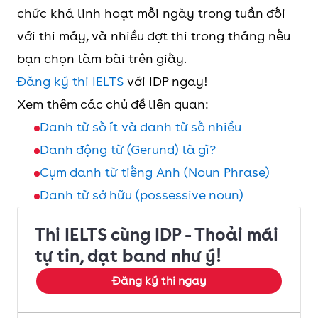
chức khá linh hoạt mỗi ngày trong tuần đối
với thi máy, và nhiều đợt thi trong tháng nếu
bạn chọn làm bài trên giấy.
Đăng ký thi IELTS
với IDP ngay!
Xem thêm các chủ đề liên quan:
Danh từ số ít và danh từ số nhiều
Danh động từ (Gerund) là gì?
Cụm danh từ tiếng Anh (Noun Phrase)
Danh từ sở hữu (possessive noun)
Thi IELTS cùng IDP - Thoải mái
tự tin, đạt band như ý!
Đăng ký thi ngay