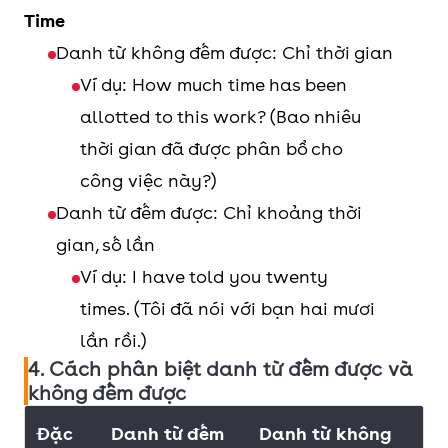
Time
Danh từ không đếm được: Chỉ thời gian
Ví dụ: How much time has been
allotted to this work? (Bao nhiêu
thời gian đã được phân bổ cho
công việc này?)
Danh từ đếm được: Chỉ khoảng thời
gian, số lần
Ví dụ: I have told you twenty
times. (Tôi đã nói với bạn hai mươi
lần rồi.)
4. Cách phân biệt danh từ đếm được và
không đếm được
Đặc
Danh từ đếm
Danh từ không