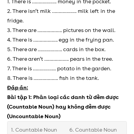
1. There is ………………. money in the pocket.
2. There isn’t milk ………………. milk left in the
fridge.
3. There are ………………. pictures on the wall.
4. There is ………………. egg in the frying pan.
5. There are ………………. cards in the box.
6. There aren’t ………………. pears in the tree.
7. There is ……………... potato in the garden.
8. There is ………………. fish in the tank.
Đáp án:
Bài tập 1: Phân loại các danh từ đếm được
(Countable Noun) hay không đếm được
(Uncountable Noun)
1. Countable Noun
6. Countable Noun