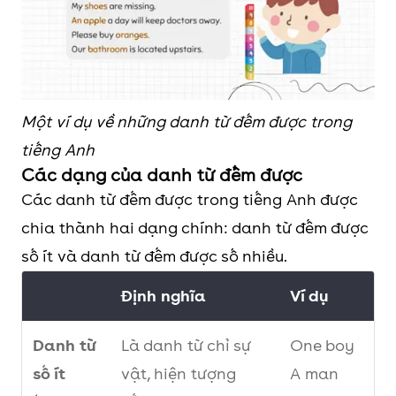
Một ví dụ về những danh từ đếm được trong
tiếng Anh
Các dạng của danh từ đếm được
Các danh từ đếm được trong tiếng Anh được
chia thành hai dạng chính: danh từ đếm được
số ít và danh từ đếm được số nhiều.
Định nghĩa
Ví dụ
Danh từ
Là danh từ chỉ sự
One boy
số ít
vật, hiện tượng
A man