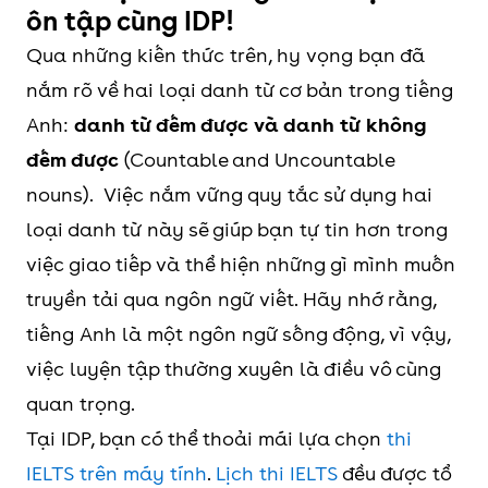
ôn tập cùng IDP!
Qua những kiến thức trên, hy vọng bạn đã
nắm rõ về hai loại danh từ cơ bản trong tiếng
Anh:
danh từ đếm được và danh từ không
đếm được
(Countable and Uncountable
nouns). Việc nắm vững quy tắc sử dụng hai
loại danh từ này sẽ giúp bạn tự tin hơn trong
việc giao tiếp và thể hiện những gì mình muốn
truyền tải qua ngôn ngữ viết. Hãy nhớ rằng,
tiếng Anh là một ngôn ngữ sống động, vì vậy,
việc luyện tập thường xuyên là điều vô cùng
quan trọng.
Tại IDP, bạn có thể thoải mái lựa chọn
thi
IELTS trên máy tính
.
Lịch thi IELTS
đều được tổ