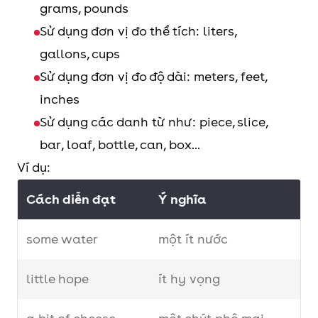
grams, pounds
Love
Sử dụng đơn vị đo thể tích: liters,
Patience
gallons, cups
Sử dụng đơn vị đo độ dài: meters, feet,
inches
Sử dụng các danh từ như: piece, slice,
bar, loaf, bottle, can, box...
Ví dụ:
Cách diễn đạt
Ý nghĩa
some water
một ít nước
little hope
ít hy vọng