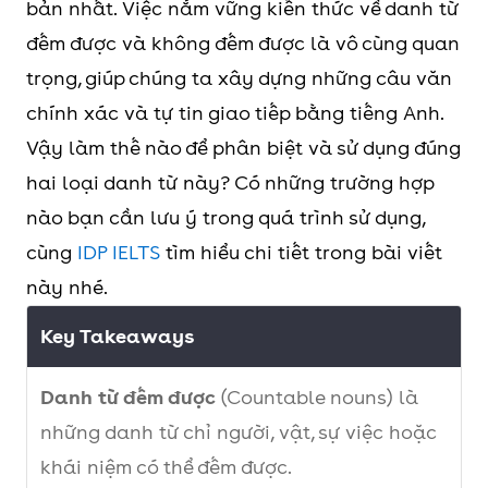
bản nhất. Việc nắm vững kiến thức về danh từ
đếm được và không đếm được là vô cùng quan
trọng, giúp chúng ta xây dựng những câu văn
chính xác và tự tin giao tiếp bằng tiếng Anh.
Vậy làm thế nào để phân biệt và sử dụng đúng
hai loại danh từ này? Có những trường hợp
nào bạn cần lưu ý trong quá trình sử dụng,
cùng
IDP IELTS
tìm hiểu chi tiết trong bài viết
này nhé.
Key Takeaways
Danh từ đếm được
(Countable nouns) là
những danh từ chỉ người, vật, sự việc hoặc
khái niệm có thể đếm được.