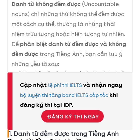
Danh từ không đếm được
(Uncountable
nouns) chỉ những thứ không thể đếm được
một cách cụ thể, thường là những khái
niệm trừu tượng hoặc hiện tượng tự nhiên.
Để
phân biệt danh từ đếm được và không
đếm được
trong Tiếng Anh, bạn cần lưu ý
những yếu tố sau:
Định nghĩa và các dạng của hai loại danh từ
Cách chuyển danh từ đếm được từ số ít sang
Cập nhật
và nhận ngay
lệ phí thi IELTS
số nhiều
khi
bộ luyện thi tăng band IELTS cấp tốc
Lượng từ đi với danh từ không đếm được và
đăng ký thi tại IDP.
danh từ đếm được
ĐĂNG KÝ THI NGAY
Những trường hợp đặc biệt của danh từ đếm
được và không đếm được
1. Danh từ đếm được trong Tiếng Anh
Cách phân biệt danh từ đếm được và không