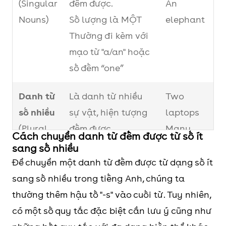
(Singular
đếm được.
An
Nouns)
Số lượng là MỘT
elephant
Thường đi kèm với
mạo từ "a/an" hoặc
số đếm “one”
Danh từ
Là danh từ nhiều
Two
số nhiều
sự vật, hiện tượng
laptops
(Plural
đếm được.
Many
Cách chuyển danh từ đếm được từ số ít
Nouns)
Số lượng từ 2 trở
cars
sang số nhiều
lên
Để chuyển một danh từ đếm được từ dạng số ít
sang số nhiều trong tiếng Anh, chúng ta
thường thêm hậu tố "-s" vào cuối từ. Tuy nhiên,
có một số quy tắc đặc biệt cần lưu ý cũng như