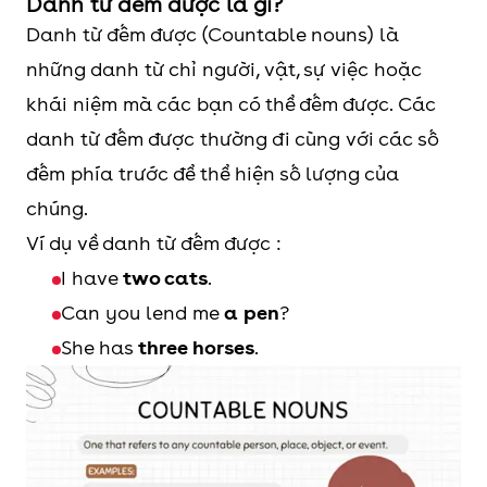
Danh từ đếm được là gì?
đếm được
Danh từ đếm được (Countable nouns) là
những danh từ chỉ người, vật, sự việc hoặc
khái niệm mà các bạn có thể đếm được. Các
danh từ đếm được thường đi cùng với các số
đếm phía trước để thể hiện số lượng của
chúng.
Ví dụ về danh từ đếm được :
I have
two cats
.
Can you lend me
a pen
?
She has
three horses
.