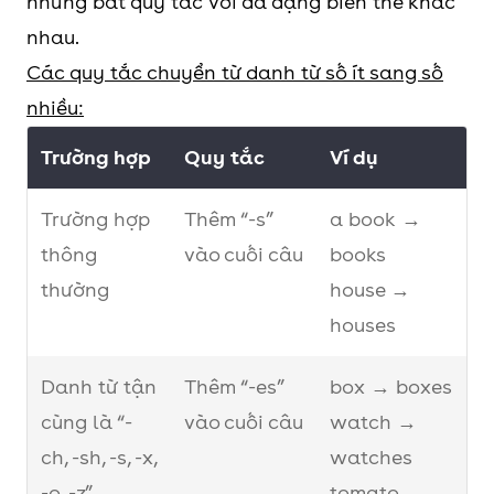
những bất quy tắc với đa dạng biến thể khác
nhau.
Các quy tắc chuyển từ danh từ số ít sang số
nhiều:
Trường hợp
Quy tắc
Ví dụ
Trường hợp
Thêm “-s”
a book →
thông
vào cuối câu
books
thường
house →
houses
Danh từ tận
Thêm “-es”
box → boxes
cùng là “-
vào cuối câu
watch →
ch, -sh, -s, -x,
watches
-o, -z”
tomato →