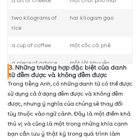
a bit of cheese
một chút phô mai
two kilograms of
hai kilogam gạo
rice
a cup of coffee
một cốc cà phê
a piece of advice
một lời khuyên
3. Những trường hợp đặc biệt của danh
từ đếm được và không đếm được
a loaf of bread
một ổ bánh mì
Trong tiếng Anh, có những danh từ có thể được
sử dụng cả ở dạng đếm được và không đếm
a tube of
một tuýp kem đánh
được, nhưng ý nghĩa của chúng sẽ thay đổi
toothpaste
răng
tùy thuộc vào ngữ cảnh. Đây là một điểm khá
thú vị và cũng là một trong những khía cạnh
a scoop of ice
một muỗng kem
bạn cần lưu ý thật kỹ trong quá trình làm
cream