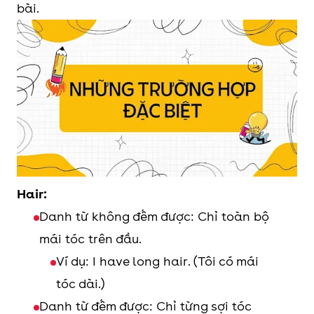
bài.
a peal of laughter
một tràng cười
a clove of garlic
một nhánh tỏi
Hair:
Danh từ không đếm được: Chỉ toàn bộ
mái tóc trên đầu.
Ví dụ: I have long hair. (Tôi có mái
tóc dài.)
Danh từ đếm được: Chỉ từng sợi tóc