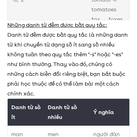
tomatoes
fox → foxes
Những danh từ đếm được bất quy tắc:
Danh từ đếm được bất quy tắc là những danh
Danh từ tận
Nếu trước “-
country →
từ khi chuyển từ dạng số ít sang số nhiều
cùng là “-y”
y” là phụ
countries
không tuân theo quy tắc thêm "-s" hoặc "-es"
âm: đổi
baby →
như bình thường. Thay vào đó, chúng có
thành “-ies”
babies
những cách biến đổi riêng biệt, bạn bắt buộc
Nếu trước “-
boy → boys
phải học thuộc để có thể làm bài một cách
y” là
chính xác.
nguyên âm:
thêm “-s”
Danh từ số
Danh từ số
Ý nghĩa
ít
nhiều
Danh từ tận
Đổi thành -v
bookshelf →
cùng là “-f, -
và thêm es.
bookshelves
man
men
người đàn