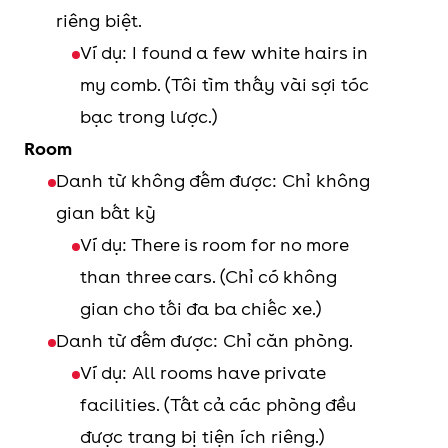
riêng biệt.
Ví dụ: I found a few white hairs in
my comb. (Tôi tìm thấy vài sợi tóc
bạc trong lược.)
Room
Danh từ không đếm được: Chỉ không
gian bất kỳ
Ví dụ: There is room for no more
than three cars. (Chỉ có không
gian cho tối đa ba chiếc xe.)
Danh từ đếm được: Chỉ căn phòng.
Ví dụ: All rooms have private
facilities. (Tất cả các phòng đều
được trang bị tiện ích riêng.)