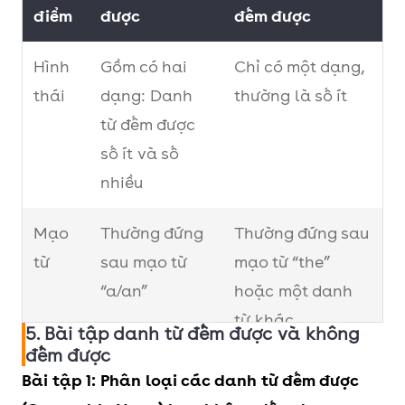
điểm
được
đếm được
Hình
Gồm có hai
Chỉ có một dạng,
thái
dạng: Danh
thường là số ít
từ đếm được
số ít và số
nhiều
Mạo
Thường đứng
Thường đứng sau
từ
sau mạo từ
mạo từ “the”
“a/an”
hoặc một danh
từ khác
5. Bài tập danh từ đếm được và không
đếm được
Cách
Đi kèm các từ
Đi kèm các danh
Bài tập 1: Phân loại các danh từ đếm được
định
chỉ số đếm
từ chỉ đơn vị đo