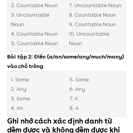
2. Countable Noun
7. Uncountable Noun
3. Uncountable
8. Countable Noun
Noun
9. Countable Noun
4. Countable Noun
10. Uncountable
5. Countable Noun
Noun
Bài tập 2: Điền (a/an/some/any/much/many)
vào chỗ trống
1. Some
5. Some
2. Any
6. Any
3. Some
7. A
4. An
8. A
Ghi nhớ cách xác định danh từ
đếm được và không đếm được khi