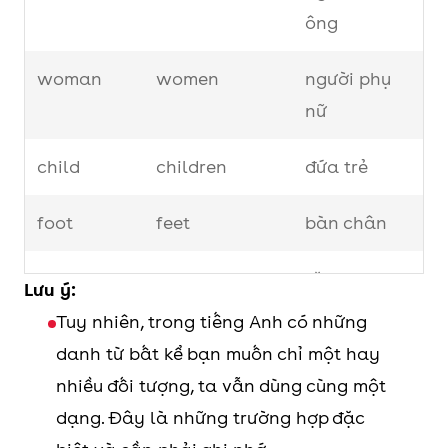
fe, -ff”
leaf →
ông
leaves
woman
women
knife →
người phụ
knives
nữ
Danh từ tận
child
children
Đổi thành -
analysis →
đứa trẻ
cùng là “-is”
es.
analyses
foot
feet
bàn chân
ellipsis →
ellipses
tooth
teeth
răng
Lưu ý:
Danh từ tận
Đổi thành “-
phenomenon
Tuy nhiên, trong tiếng Anh có những
mouse
mice
con chuột
cùng là “-
a”
→
danh từ bất kể bạn muốn chỉ một hay
on”
phenomena
nhiều đối tượng, ta vẫn dùng cùng một
person
people
con người
criterion →
dạng. Đây là những trường hợp đặc
ox
oxen
criteria
con bò đực