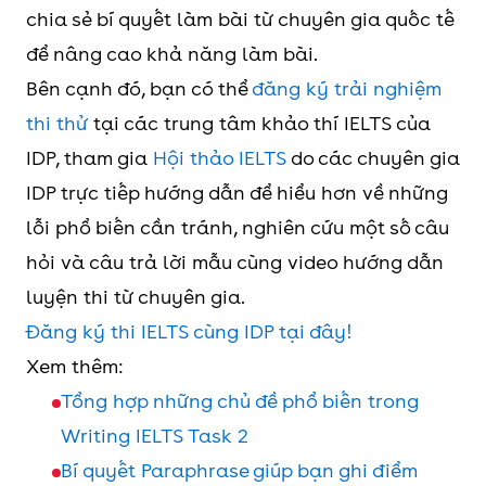
chia sẻ bí quyết làm bài từ chuyên gia quốc tế
để nâng cao khả năng làm bài.
Bên cạnh đó, bạn có thể
đăng ký trải nghiệm
thi thử
tại các trung tâm khảo thí IELTS của
IDP, tham gia
Hội thảo IELTS
do các chuyên gia
IDP trực tiếp hướng dẫn để hiểu hơn về những
lỗi phổ biến cần tránh, nghiên cứu một số câu
hỏi và câu trả lời mẫu cùng video hướng dẫn
luyện thi từ chuyên gia.
Đăng ký thi IELTS cùng IDP tại đây!
Xem thêm:
Tổng hợp những chủ đề phổ biến trong
Writing IELTS Task 2
Bí quyết Paraphrase giúp bạn ghi điểm