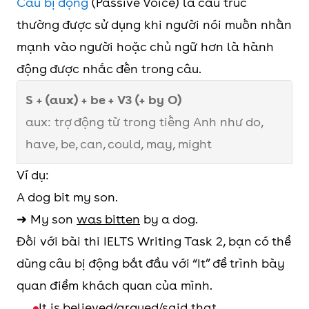
Câu bị động
(Passive Voice) là cấu trúc
thường được sử dụng khi người nói muốn nhấn
mạnh vào người hoặc chủ ngữ hơn là hành
động được nhắc đến trong câu.
S + (aux) + be + V3 (+ by O)
aux: trợ động từ trong tiếng Anh như do,
have, be, can, could, may, might
Ví dụ:
A dog bit my son.
➜ My son
was bitten
by a dog.
Đối với bài thi IELTS Writing Task 2, bạn có thể
dùng câu bị động bắt đầu với “It” để trình bày
quan điểm khách quan của mình.
It is believed/argued/said that …..