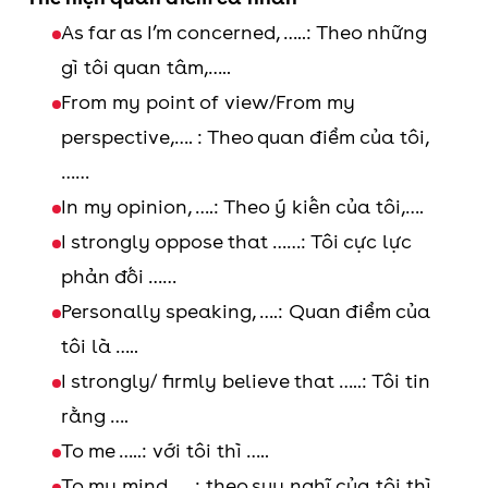
As far as I’m concerned, …..: Theo những
gì tôi quan tâm,…..
From my point of view/From my
perspective,…. : Theo quan điểm của tôi,
……
In my opinion, ….: Theo ý kiến của tôi,….
I strongly oppose that ……: Tôi cực lực
phản đối ……
Personally speaking, ….: Quan điểm của
tôi là …..
I strongly/ firmly believe that …..: Tôi tin
rằng ….
To me …..: với tôi thì …..
To my mind …..: theo suy nghĩ của tôi thì