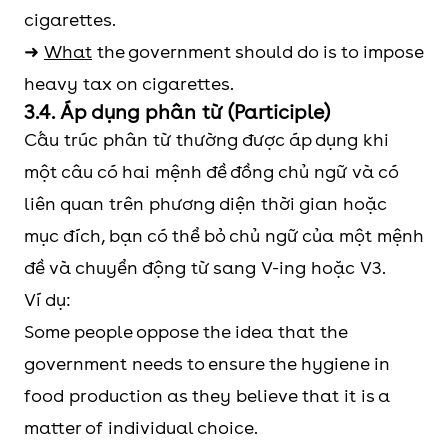
cigarettes.
➜
What
the government should do is to impose
heavy tax on cigarettes.
3.4. Áp dụng phân từ (Participle)
Cấu trúc phân từ thường được áp dụng khi
một câu có hai mệnh đề đồng chủ ngữ và có
liên quan trên phương diện thời gian hoặc
mục đích, bạn có thể bỏ chủ ngữ của một mệnh
đề và chuyển động từ sang V-ing hoặc V3.
Ví dụ:
Some people oppose the idea that the
government needs to ensure the hygiene in
food production as they believe that it is a
matter of individual choice.