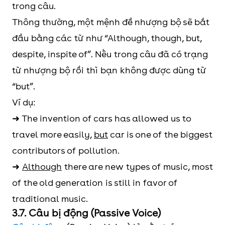
trong câu.
Thông thường, một mệnh đề nhượng bộ sẽ bắt
đầu bằng các từ như “Although, though, but,
despite, inspite of”. Nếu trong câu đã có trạng
từ nhượng bộ rồi thì bạn không được dùng từ
“but”.
Ví dụ:
➜ The invention of cars has allowed us to
travel more easily,
but
car is one of the biggest
contributors of pollution.
➜
Although
there are new types of music, most
of the old generation is still in favor of
traditional music.
3.7. Câu bị động (Passive Voice)