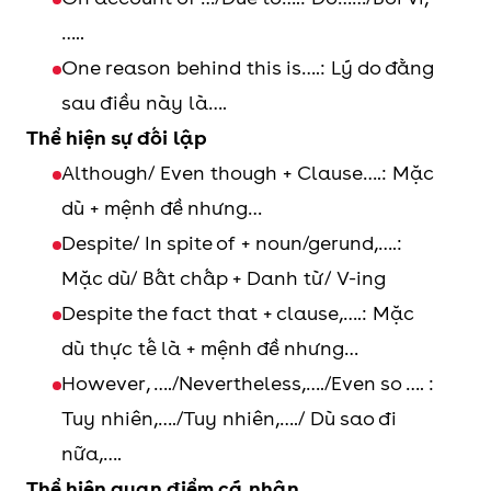
…..
One reason behind this is….: Lý do đằng
sau điều này là….
Thể hiện sự đối lập
Although/ Even though + Clause….: Mặc
dù + mệnh đề nhưng…
Despite/ In spite of + noun/gerund,….:
Mặc dù/ Bất chấp + Danh từ/ V-ing
Despite the fact that + clause,….: Mặc
dù thực tế là + mệnh đề nhưng…
However, …./Nevertheless,…./Even so …. :
Tuy nhiên,…./Tuy nhiên,…./ Dù sao đi
nữa,….
Thể hiện quan điểm cá nhân