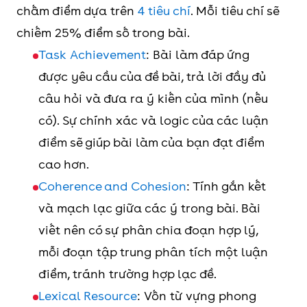
chấm điểm dựa trên
4 tiêu chí
. Mỗi tiêu chí sẽ
loại
chiếm 25% điểm số trong bài.
Thí sinh phải trình bày một bài
Task Achievement
: Bài làm đáp ứng
luận ít nhất là 250 từ để trả lời
được yêu cầu của đề bài, trả lời đầy đủ
và thảo luận về một quan điểm,
câu hỏi và đưa ra ý kiến của mình (nếu
vấn đề nghị luận cung cấp ở đề
có). Sự chính xác và logic của các luận
bài.
điểm sẽ giúp bài làm của bạn đạt điểm
cao hơn.
Coherence and Cohesion
: Tính gắn kết
Tổng quát (IELTS General)
và mạch lạc giữa các ý trong bài. Bài
viết nên có sự phân chia đoạn hợp lý,
Hoàn thành một bài luận trình
mỗi đoạn tập trung phân tích một luận
bày một quan điểm, vấn đề nghị
điểm, tránh trường hợp lạc đề.
luận cung cấp ở đề bài. Tuy nhiên,
Lexical Resource
: Vốn từ vựng phong
bài thi của thể loại IELTS General