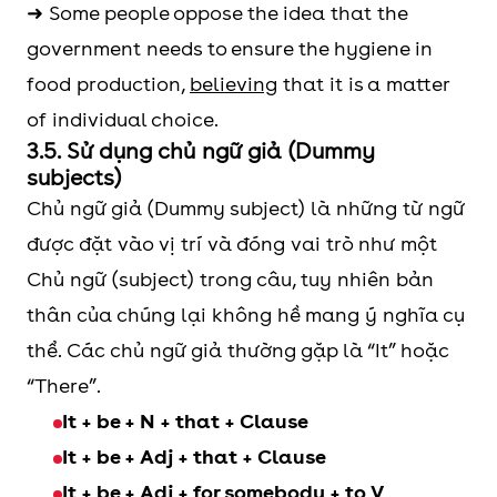
➜ Some people oppose the idea that the
government needs to ensure the hygiene in
food production,
believing
that it is a matter
of individual choice.
3.5. Sử dụng chủ ngữ giả (Dummy
subjects)
Chủ ngữ giả (Dummy subject) là những từ ngữ
được đặt vào vị trí và đóng vai trò như một
Chủ ngữ (subject) trong câu, tuy nhiên bản
thân của chúng lại không hề mang ý nghĩa cụ
thể. Các chủ ngữ giả thường gặp là “It” hoặc
“There”.
It + be + N + that + Clause
It + be + Adj + that + Clause
It + be + Adj + for somebody + to V