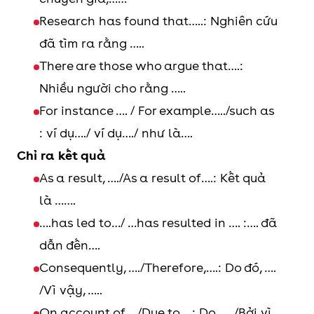
Research has found that…..: Nghiên cứu
đã tìm ra rằng …..
There are those who argue that….:
Nhiều người cho rằng …..
For instance …. / For example…../such as
: ví dụ…./ ví dụ…./ như là….
Chỉ ra kết quả
As a result, …./As a result of….: Kết quả
là …….
….has led to…/ …has resulted in …. :…. đã
dẫn đến….
Consequently, …./Therefore,….: Do đó, ….
/Vì vậy, …..
On account of …/Due to….: Do……/Bởi vì,