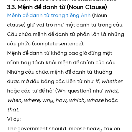
3.3. Mệnh đề danh từ (Noun Clause)
Mệnh đề danh từ trong tiếng Anh
(Noun
clause) giữ vai trò như một danh từ trong câu.
Câu chứa mệnh đề danh từ phần lớn là những
câu phức (complete sentence).
Mệnh đề danh từ không bao giờ đứng một
mình hay tách khỏi mệnh đề chính của câu.
Những câu chứa mệnh đề danh từ thường
được mở đầu bằng các liên từ như
if, whether
hoặc các từ để hỏi (Wh-question) như
what,
when, where, why, how, which, whose
hoặc
that.
Ví dụ:
The government should impose heavy tax on