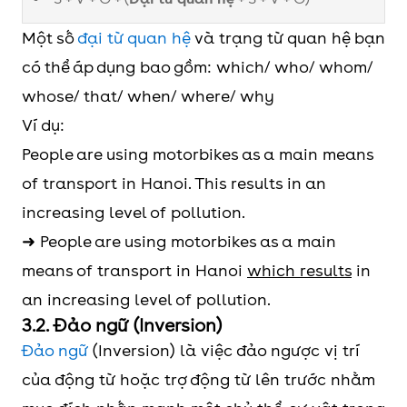
Một số
đại từ quan hệ
và trạng từ quan hệ bạn
có thể áp dụng bao gồm: which/ who/ whom/
whose/ that/ when/ where/ why
Ví dụ:
People are using motorbikes as a main means
of transport in Hanoi. This results in an
increasing level of pollution.
➜ People are using motorbikes as a main
means of transport in Hanoi
which results
in
an increasing level of pollution.
3.2. Đảo ngữ (Inversion)
Đảo ngữ
(Inversion) là việc đảo ngược vị trí
của động từ hoặc trợ động từ lên trước nhằm