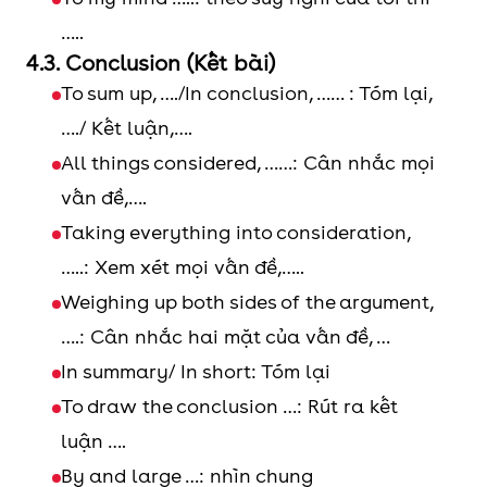
…..
4.3. Conclusion (Kết bài)
To sum up, …./In conclusion, …… : Tóm lại,
…./ Kết luận,….
All things considered, ……: Cân nhắc mọi
vấn đề,….
Taking everything into consideration,
…..: Xem xét mọi vấn đề,…..
Weighing up both sides of the argument,
….: Cân nhắc hai mặt của vấn đề, …
In summary/ In short: Tóm lại
To draw the conclusion …: Rút ra kết
luận ….
By and large …: nhìn chung