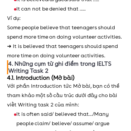
It can not be denied that …..
Ví dụ:
Some people believe that teenagers should
spend more time on doing volunteer activities.
➜ It is believed that teenagers should spend
more time on doing volunteer activities.
4. Những cụm từ ghi điểm trong IELTS
Writing Task 2
4.1. Introduction (Mở bài)
Với phần Introduction tức Mở bài, bạn có thể
tham khảo một số cấu trúc dưới đây cho bài
viết Writing task 2 của mình:
It is often said/ believed that…/Many
people claim/ believe/ assume/ argue