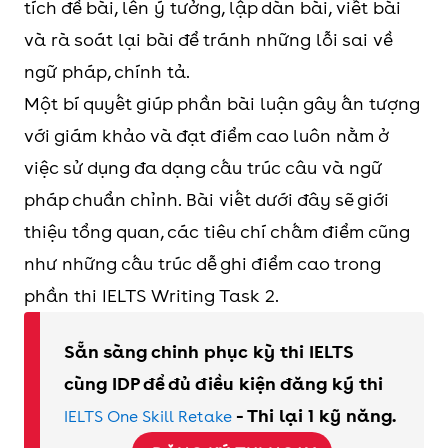
tích đề bài, lên ý tưởng, lập dàn bài, viết bài
và rà soát lại bài để tránh những lỗi sai về
ngữ pháp, chính tả.
Một bí quyết giúp phần bài luận gây ấn tượng
với giám khảo và đạt điểm cao luôn nằm ở
việc sử dụng đa dạng cấu trúc câu và ngữ
pháp chuẩn chỉnh. Bài viết dưới đây sẽ giới
thiệu tổng quan, các tiêu chí chấm điểm cũng
như những cấu trúc dễ ghi điểm cao trong
phần thi IELTS Writing Task 2.
Sẵn sàng chinh phục kỳ thi IELTS
cùng IDP để đủ điều kiện đăng ký thi
- Thi lại 1 kỹ năng.
IELTS One Skill Retake