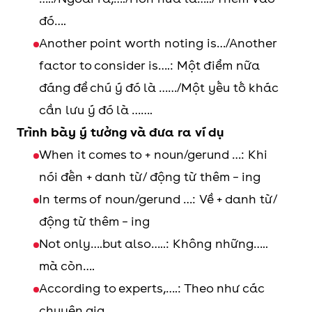
đó….
Another point worth noting is…/Another
factor to consider is….: Một điểm nữa
đáng để chú ý đó là ……/Một yếu tố khác
cần lưu ý đó là …….
Trình bày ý tưởng và đưa ra ví dụ
When it comes to + noun/gerund …: Khi
nói đến + danh từ/ động từ thêm – ing
In terms of noun/gerund …: Về + danh từ/
động từ thêm – ing
Not only….but also…..: Không những…..
mà còn….
According to experts,….: Theo như các
chuyên gia,……