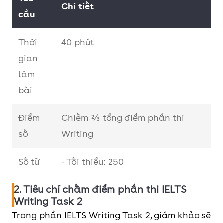
Chi tiết
cầu
Thời
40 phút
gian
làm
bài
Điểm
Chiếm ⅔ tổng điểm phần thi
số
Writing
Số từ
- Tối thiểu: 250
2. Tiêu chí chấm điểm phần thi IELTS
- Lý tưởng: Khoảng 260 – 270
Writing Task 2
Trong phần IELTS Writing Task 2, giám khảo sẽ
Thể
Học thuật (IELTS Academic):