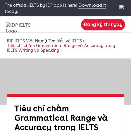
Download it
The official IELTS by IDP app is here!
today.
Đăng ký thi ngay
IDP IELTS Việt Nam
Tìm hiểu về IELTS
Tiêu chí chấm Grammatical Range và Accuracy trong
IELTS Writing và Speaking
Tiêu chí chấm
Grammatical Range và
Accuracy trong IELTS