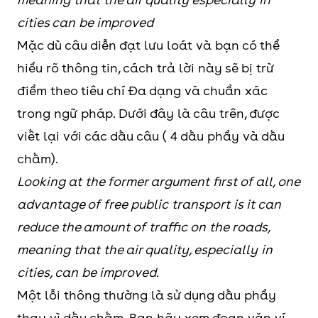
cities can be improved
Mặc dù câu diễn đạt lưu loát và bạn có thể
hiểu rõ thông tin, cách trả lời này sẽ bị trừ
điểm theo tiêu chí Đa dạng và chuẩn xác
trong ngữ pháp. Dưới đây là câu trên, được
viết lại với các dấu câu ( 4 dấu phẩy và dấu
chấm).
Looking at the former argument first of all, one
advantage of free public transport is it can
reduce the amount of traffic on the roads,
meaning that the air quality, especially in
cities, can be improved.
Một lỗi thông thường là sử dụng dấu phẩy
thay vì dấu chấm. Bạn hãy xem đoạn văn ví