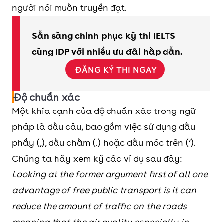
người nói muốn truyền đạt.
Sẵn sàng chinh phục kỳ thi IELTS
cùng IDP với nhiều ưu đãi hấp dẫn.
ĐĂNG KÝ THI NGAY
Độ chuẩn xác
Một khía cạnh của độ chuẩn xác trong ngữ
pháp là dấu câu, bao gồm việc sử dụng dấu
phẩy (,), dấu chấm (.) hoặc dấu móc trên (‘).
Chúng ta hãy xem kỹ các ví dụ sau đây:
Looking at the former argument first of all one
advantage of free public transport is it can
reduce the amount of traffic on the roads
meaning that the air quality especially in