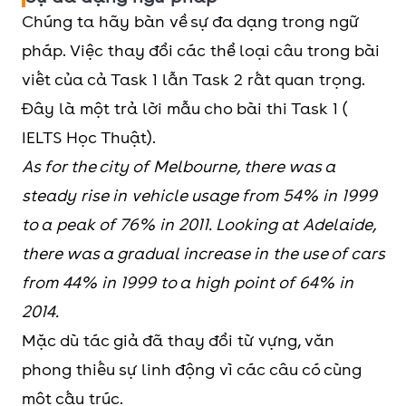
Chúng ta hãy bàn về sự đa dạng trong ngữ
pháp. Việc thay đổi các thể loại câu trong bài
viết của cả Task 1 lẫn Task 2 rất quan trọng.
Đây là một trả lời mẫu cho bài thi Task 1 (
IELTS Học Thuật).
As for the city of Melbourne, there was a
steady rise in vehicle usage from 54% in 1999
to a peak of 76% in 2011. Looking at Adelaide,
there was a gradual increase in the use of cars
from 44% in 1999 to a high point of 64% in
2014.
Mặc dù tác giả đã thay đổi từ vựng, văn
phong thiếu sự linh động vì các câu có cùng
một cấu trúc.