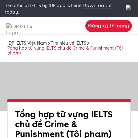
Download it
The official IELTS by IDP app is here!
today.
Đăng ký thi ngay
IDP IELTS Việt Nam
Tìm hiểu về IELTS
Tổng hợp từ vựng IELTS chủ đề Crime & Punishment (Tội
phạm)
Tổng hợp từ vựng IELTS
chủ đề Crime &
Punishment (Tội phạm)