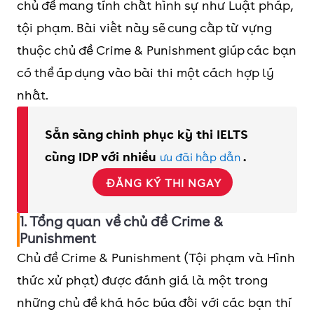
chủ đề mang tính chất hình sự như Luật pháp,
tội phạm. Bài viết này sẽ cung cấp từ vựng
thuộc chủ đề Crime & Punishment giúp các bạn
có thể áp dụng vào bài thi một cách hợp lý
nhất.
Sẵn sàng chinh phục kỳ thi IELTS
cùng IDP với nhiều
.
ưu đãi hấp dẫn
ĐĂNG KÝ THI NGAY
1. Tổng quan về chủ đề Crime &
Punishment
Chủ đề Crime & Punishment (Tội phạm và Hình
thức xử phạt) được đánh giá là một trong
những chủ đề khá hóc búa đối với các bạn thí