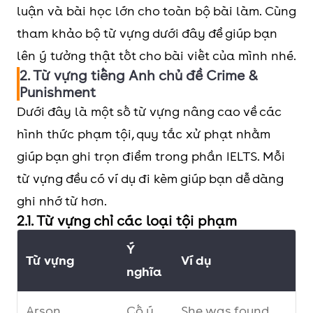
luận và bài học lớn cho toàn bộ bài làm. Cùng
tham khảo bộ từ vựng dưới đây để giúp bạn
lên ý tưởng thật tốt cho bài viết của mình nhé.
2. Từ vựng tiếng Anh chủ đề Crime &
Punishment
Dưới đây là một số từ vựng nâng cao về các
hình thức phạm tội, quy tắc xử phạt nhằm
giúp bạn ghi trọn điểm trong phần IELTS. Mỗi
từ vựng đều có ví dụ đi kèm giúp bạn dễ dàng
ghi nhớ từ hơn.
2.1. Từ vựng chỉ các loại tội phạm
Ý
Từ vựng
Ví dụ
nghĩa
Arson
Cố ý
She was found