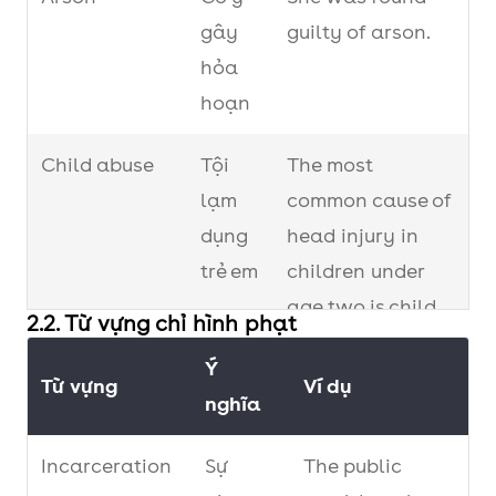
gây
guilty of arson.
hỏa
hoạn
Child abuse
Tội
The most
lạm
common cause of
dụng
head injury in
trẻ em
children under
age two is child
2.2. Từ vựng chỉ hình phạt
abuse.
Ý
Từ vựng
Ví dụ
Burglary
Tội ăn
nghĩa
She was accused
trộm
of burglary.
Incarceration
Sự
The public