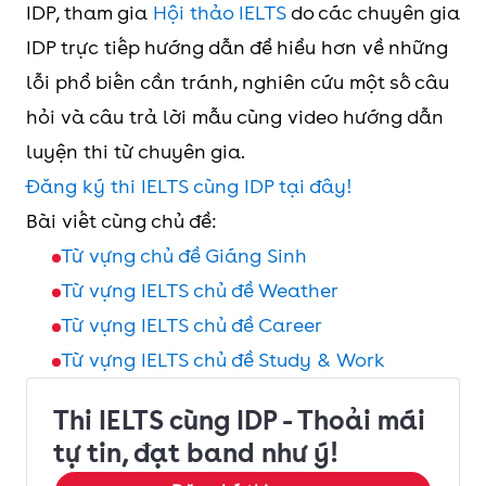
sản
be forfeiture of
IDP, tham gia
Hội thảo IELTS
do các chuyên gia
the pistol and
IDP trực tiếp hướng dẫn để hiểu hơn về những
Sexual
Be brought to
Quấy
Bị đưa ra xét xử
She had been
ring.
lỗi phổ biến cần tránh, nghiên cứu một số câu
harassment
justice
rối
subjected to
hỏi và câu trả lời mẫu cùng video hướng dẫn
tình
continual sexual
House arrest
Giam
He was under
luyện thi từ chuyên gia.
Be wrongly
Bị kết tội và xử oan
dục
harassment.
giữ tại
house arrest for
Đăng ký thi IELTS cùng IDP tại đây!
convicted and
nhà
some small
Bài viết cùng chủ đề:
executed
misdemeanor.
Từ vựng chủ đề Giáng Sinh
Crime
Những chương trình
Từ vựng IELTS chủ đề Weather
Non-custodial
Án treo
When someone
prevention
phòng chống tội phạm
Từ vựng IELTS chủ đề Career
sentence
is convicted in
programmes
Từ vựng IELTS chủ đề Study & Work
court, the judge
can give them a
Security
Thiết bị giám sát tại nhà
Thi IELTS cùng IDP - Thoải mái
non-custodial
cameras and
và camera an ninh
tự tin, đạt band như ý!
sentence.
home