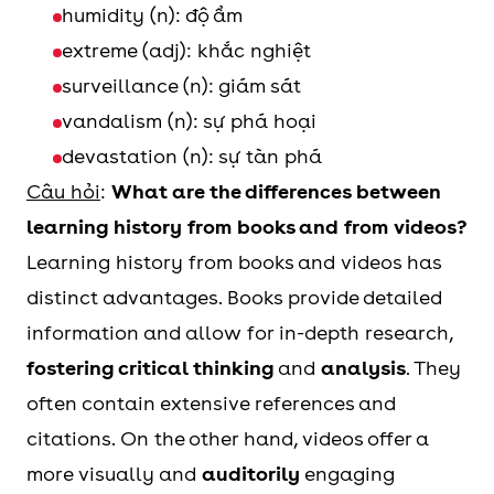
humidity (n): độ ẩm
extreme (adj): khắc nghiệt
surveillance (n): giám sát
vandalism (n): sự phá hoại
devastation (n): sự tàn phá
Câu hỏi
:
What are the differences between
learning history from books and from videos?
Learning history from books and videos has
distinct advantages. Books provide detailed
information and allow for in-depth research,
fostering critical thinking
and
analysis
. They
often contain extensive references and
citations. On the other hand, videos offer a
more visually and
auditorily
engaging