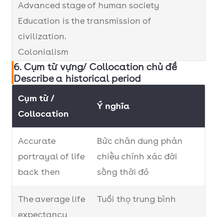
Advanced stage of human society
Education is the transmission of
civilization.
Colonialism
6. Cụm từ vựng/ Collocation chủ đề
The policy of acquiring colonies
Describe a historical period
The town grew under the influence of
colonialism.
Cụm từ /
Ý nghĩa
Cultural exchange
Collocation
Sharing of cultural practices
Accurate
Bức chân dung phản
Cultural exchange helps eliminate
portrayal of life
chiếu chính xác đời
misunderstandings.
back then
sống thời đó
Heritage
Cultural or historical inheritance
The average life
Tuổi thọ trung bình
Folk songs are part of our common
expectancy