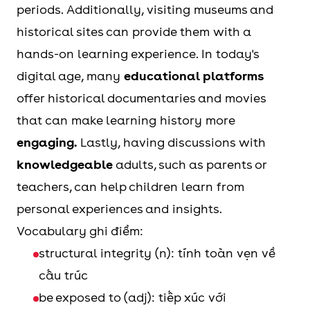
periods. Additionally, visiting museums and
historical sites can provide them with a
hands-on learning experience. In today's
digital age, many
educational platforms
offer historical documentaries and movies
that can make learning history more
engaging.
Lastly, having discussions with
knowledgeable
adults, such as parents or
teachers, can help children learn from
personal experiences and insights.
Vocabulary ghi điểm:
structural integrity (n): tính toàn vẹn về
cấu trúc
be exposed to (adj): tiếp xúc với