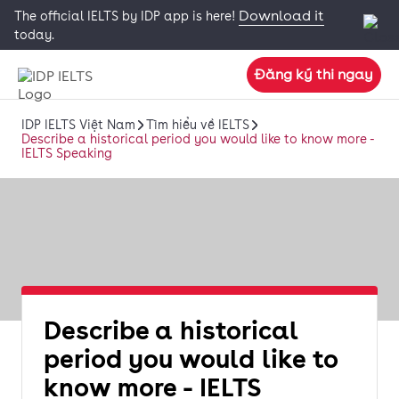
Download it
The official IELTS by IDP app is here!
today.
Đăng ký thi ngay
IDP IELTS Việt Nam
Tìm hiểu về IELTS
Describe a historical period you would like to know more -
IELTS Speaking
Describe a historical
period you would like to
know more - IELTS