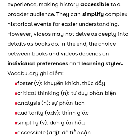
experience, making history
accessible
to a
broader audience. They can
simplify
complex
historical events for easier understanding.
However, videos may not delve as deeply into
details as books do. In the end, the choice
between books and videos depends on
individual preferences
and
learning styles.
Vocabulary ghi điểm:
foster (v): khuyến khích, thúc đẩy
critical thinking (n): tư duy phản biện
analysis (n): sự phân tích
auditorily (adv): thính giác
simplify (v): đơn giản hóa
accessible (adj): dễ tiếp cận