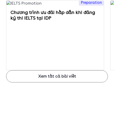
Preparation
Chương trình ưu đãi hấp dẫn khi đăng
ký thi IELTS tại IDP
Xem tất cả bài viết