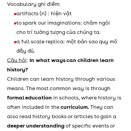
Vocabulary ghi điểm:
artifacts (n) : hiện vật
to spark our imaginations: châm ngòi
cho trí tưởng tượng của chúng ta.
a full scale replica: một bản sao quy mô
đầy đủ.
Câu hỏi
:
In what ways can children learn
history?
Children can learn history through various
means. The most common way is through
formal education
in schools, where history is
often included in the
curriculum.
They can
also read history books or articles to gain a
deeper understanding
of specific events or