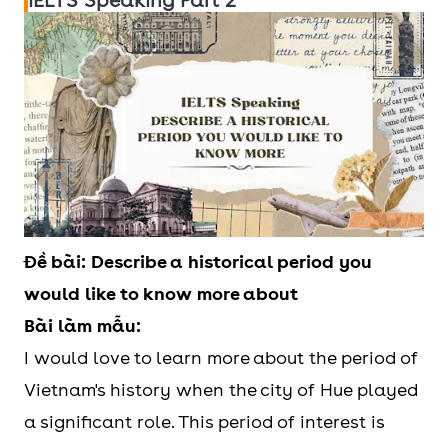
IELTS Speaking Part 2
Đề bài: Describe a historical period you
would like to know more about
Bài làm mẫu:
I would love to learn more about the period of
Vietnam's history when the city of Hue played
a significant role. This period of interest is