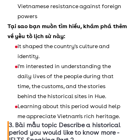
Vietnamese resistance against foreign
powers
Tại sao bạn muốn tìm hiểu, khám phá thêm
về yếu tố lịch sử này:
It shaped the country's culture and
identity.
I'm interested in understanding the
daily lives of the people during that
time, the customs, and the stories
behind the historical sites in Hue.
Learning about this period would help
me appreciate Vietnam's rich heritage.
3. Bài mẫu topic Describe a historical
period you would like to know more -