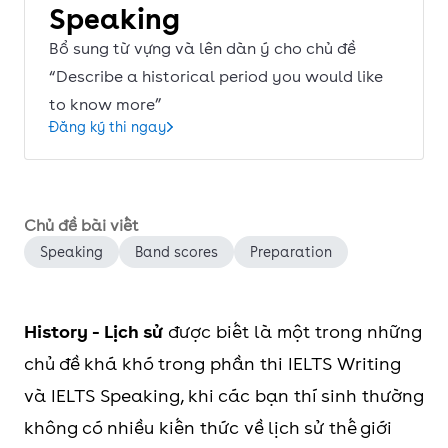
Speaking
Bổ sung từ vựng và lên dàn ý cho chủ đề
“Describe a historical period you would like
to know more”
Đăng ký thi ngay
Chủ đề bài viết
Speaking
Band scores
Preparation
History - Lịch sử
được biết là một trong những
chủ đề khá khó trong phần thi IELTS Writing
và IELTS Speaking, khi các bạn thí sinh thường
không có nhiều kiến thức về lịch sử thế giới