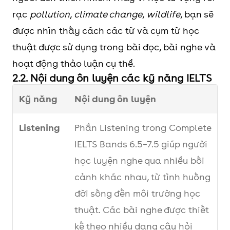
thể liên quan đến
rạc
pollution
,
climate change
,
wildlife
, bạn sẽ
thể thao, ăn uống,
được nhìn thấy cách các từ và cụm từ học
y tế, sức khỏe cộng
thuật được sử dụng trong bài đọc, bài nghe và
đồng và chất
hoạt động thảo luận cụ thể.
lượng sống.
2.2. Nội dung ôn luyện các kỹ năng IELTS
4
Art and the
Mở rộng vốn từ về
Kỹ năng
Nội dung ôn luyện
artist
nghệ thuật, sáng
Listening
Phần Listening trong Complete
tạo và vai trò của
IELTS Bands 6.5–7.5 giúp người
nghệ sĩ trong xã
học luyện nghe qua nhiều bối
hội. Chủ đề này
cảnh khác nhau, từ tình huống
đặc biệt hữu ích
đời sống đến môi trường học
cho Writing Task 2
thuật. Các bài nghe được thiết
dạng câu hỏi về
kế theo nhiều dạng câu hỏi
văn hóa, nghệ