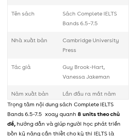
Tên sách
Sách Complete IELTS
Bands 6.5–7.5
Nhà xuất bản
Cambridge University
Press
Tác giả
Guy Brook-Hart,
Vanessa Jakeman
Năm xuất bản
Lần đầu ra mắt năm
2012
Trọng tâm nội dung sách Complete IELTS
Bands 6.5-7.5 xoay quanh
8 units theo chủ
đề,
hướng dẫn và giúp người học phát triển
bốn kỹ năng cần thiết cho kỳ thi IELTS là