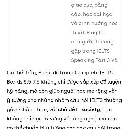
giáo dục, bằng
cấp, học đại học
và định hướng học
thuật. Đây là
mảng rất thường
gặp trong IELTS
Speaking Part 3 và
Writing Task 2.
Có thể thấy, 8 chủ đề trong Complete IELTS
Bands 6.5-7.5 không chỉ được sắp xếp để luyện
2
Colour my
Khai thác các khía
kỹ năng, mà còn giúp người học mở rộng vốn
world
cạnh liên quan
ý tưởng cho những nhóm câu hỏi IELTS thường
đến màu sắc, cảm
gặp. Chẳng hạn, với
chủ đề IT society
, bạn
nhận, thiết kế và
không chỉ học từ vựng về công nghệ, mà còn
đời sống. Chủ đề
có thể chuẩn bị ý tưởng cho các câu hỏi trong