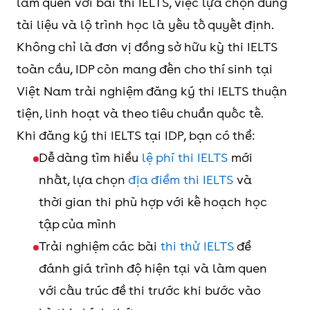
luyện cách mở rộng ý, tổ chức
làm quen với bài thi IELTS, việc lựa chọn đúng
học
từ
câu trả lời và sử dụng từ vựng
tài liệu và lộ trình học là yếu tố quyết định.
nâng cao đúng ngữ cảnh.
Không chỉ là đơn vị đồng sở hữu kỳ thi IELTS
5
Unit 5
Làm bài Listening có
Cải 
Ví dụ, sau khi học unit IT
toàn cầu, IDP còn mang đến cho thí sinh tại
transcript, phân tích
khả
society, bạn có thể tự luyện
Việt Nam trải nghiệm đăng ký thi IELTS thuận
cách paraphrase;
nhận
các câu hỏi Speaking Part 3
tiện, linh hoạt và theo tiêu chuẩn quốc tế.
luyện Reading theo
keyw
như:
Khi đăng ký thi IELTS tại IDP, bạn có thể:
thời gian
para
Do you think technology has
Dễ dàng tìm hiểu
lệ phí thi IELTS
mới
6
Unit 6 +
made people more dependent
Tập trung chủ đề
Có b
nhất, lựa chọn
địa điểm thi IELTS
và
Review
on it?
công nghệ/xã hội
tưởn
thời gian thi phù hợp với kế hoạch học
Units 5–
Can online learning replace
Viết outline cho
cho 
tập của mình
6
traditional classroom
Writing Task 2 và
đề I
Trải nghiệm các bài
thi thử IELTS
để
learning?
luyện Speaking Part
hiện
đánh giá trình độ hiện tại và làm quen
How does social media affect
3
với cấu trúc đề thi trước khi bước vào