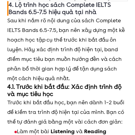
những bạn muốn
bài tập bổ sung và lời khuyên
nên kết hợp thêm
4. Lộ trình học sách Complete IELTS
khoa học trong
Bands 6.5-7.5 hiệu quả tại nhà
cải thiện chất
khi xử lý từng kỹ năng.
Cambridge IELTS
Speaking Part 3.
Sau khi nắm rõ nội dung của sách Complete
lượng diễn đạt
Với Writing Task 1, sách giúp
Practice Tests hoặc
IELTS Bands 6.5-7.5, bạn nên xây dựng một kế
trong IELTS
người học rèn các kỹ năng
các đề thi thử IELTS
hoạch học tập cụ thể trước khi bắt đầu ôn
Speaking và
quan trọng như:
khác.
luyện. Hãy xác định trình độ hiện tại, band
Writing,
Viết mở bài và overview
điểm mục tiêu bạn muốn hướng đến và cách
Chọn lọc và tóm tắt đặc điểm
Luyện đủ 4 kỹ
Sách không phù
phân bổ thời gian hợp lý để tận dụng sách
chính
năng:
Mỗi unit đều
hợp với người mới
một cách hiệu quả nhất.
Nhóm thông tin theo đoạn
4.1. Trước khi bắt đầu: Xác định trình độ
có phần luyện
bắt đầu:
Sách có
Mô tả biểu đồ, quy trình hoặc
và mục tiêu học
Listening, Reading,
bài tập và gợi ý,
sơ đồ
Trước khi bắt đầu học, bạn nên dành 1–2 buổi
Writing và
nhưng không thể
Diễn đạt số liệu, mức độ và
để kiểm tra trình độ hiện tại của mình. Bạn có
Speaking, kèm ngữ
thay thế hoàn toàn
phân loại thông tin
thể tự đánh giá bằng một vài cách đơn giản:
liệu và bài tập kỹ
feedback từ giáo
Liên kết ý và kiểm tra lỗi dấu
Làm một bài
Listening
và
Reading