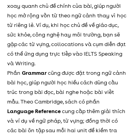
tàng và giáo dục
xoay quanh chủ đề chính của bài, giúp người
trình bày trong các bối cảnh
lịch sử.
học mở rộng vốn từ theo ngữ cảnh thay vì học
học thuật. Ví dụ, người học có
từ riêng lẻ. Ví dụ, khi học chủ đề về giáo dục,
thể gặp các chủ đề như hội chợ
6
IT society
Khai thác công
sức khỏe, công nghệ hay môi trường, bạn sẽ
tuyển dụng, bài giảng về nghệ
nghệ thông tin và
gặp các từ vựng, collocations và cụm diễn đạt
thuật, khảo cổ học, công nghệ
tác động của công
có thể ứng dụng trực tiếp vào IELTS Speaking
phim ảnh, nhiếp ảnh hoặc
nghệ lên xã hội.
và Writing.
quan sát không gian.
Đây là một trong
Phần
Grammar
cũng được đặt trong ngữ cảnh
những nhóm chủ
Reading
Phần
Reading
trong Sách
bài học, giúp người học hiểu cách dùng cấu
đề “đắt giá” trong
Complete IELTS Bands 6.5-7.5
trúc trong bài đọc, bài nghe hoặc bài viết
IELTS Writing Task
tập trung vào các bài đọc học
mẫu. Theo Cambridge, sách có phần
2 vì thường xuất
thuật có độ khó cao hơn, phù
Language Reference
cung cấp thêm giải thích
hiện trong các câu
hợp với người học đang muốn
và ví dụ về ngữ pháp, từ vựng; đồng thời có
hỏi về Internet, AI,
nâng band. Sách đưa vào
các bài ôn tập sau mỗi hai unit để kiểm tra