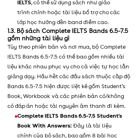
IELTS
, có thể sử dụng sách như giáo
trình chính hoặc tài liệu bổ trợ cho các
lớp học hướng đến band điểm cao.
1.3. Bộ sách Complete IELTS Bands 6.5-7.5
gồm những tài liệu gì
Tùy theo phiên bản và nơi mua, bộ Complete
IELTS Bands 6.5-7.5 có thể bao gồm nhiều tài
liệu khác nhau phục vụ cho cả việc tự học lẫn
giảng dạy. Hầu hết các đầu sách thuộc cấp độ
Bands 6.5-7.5 hiện được liệt kê gồm Student’s
Book, Workbook và các phiên bản có/không
có đáp án hoặc tài nguyên âm thanh đi kèm.
Complete IELTS Bands 6.5-7.5 Student's
Book With Answers:
Đây là tài liệu
chính của bộ sách, bao gồm 8 bài học