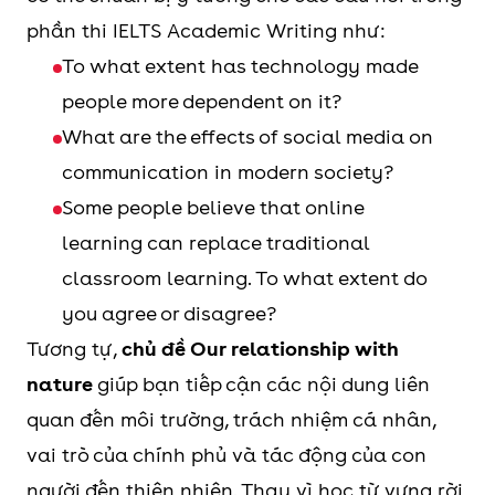
này hỗ trợ vốn từ
phần thi IELTS Academic Writing như:
miêu tả, rất hữu
To what extent has technology made
ích cho Speaking
people more dependent on it?
và Writing khi cần
What are the effects of social media on
diễn đạt cảm xúc,
communication in modern society?
thị giác hoặc trải
Some people believe that online
nghiệm cá nhân.
learning can replace traditional
classroom learning. To what extent do
3
A healthy life
Tập trung vào sức
you agree or disagree?
khỏe, lối sống và
Tương tự,
chủ đề Our relationship with
thói quen sinh
nature
giúp bạn tiếp cận các nội dung liên
hoạt. Đây là nhóm
quan đến môi trường, trách nhiệm cá nhân,
chủ đề phổ biến
vai trò của chính phủ và tác động của con
trong IELTS vì có
người đến thiên nhiên. Thay vì học từ vựng rời