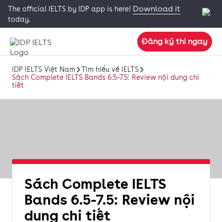
Download it
The official IELTS by IDP app is here!
today.
Đăng ký thi ngay
IDP IELTS Việt Nam
Tìm hiểu về IELTS
Sách Complete IELTS Bands 6.5-7.5: Review nội dung chi
tiết
Sách Complete IELTS
Bands 6.5-7.5: Review nội
dung chi tiết