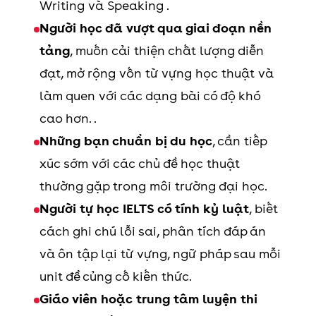
Writing và Speaking .
Người học đã vượt qua giai đoạn nền
tảng
, muốn cải thiện chất lượng diễn
đạt, mở rộng vốn từ vựng học thuật và
làm quen với các dạng bài có độ khó
cao hơn. .
Những bạn chuẩn bị du học
, cần tiếp
xúc sớm với các chủ đề học thuật
thường gặp trong môi trường đại học.
Người tự học IELTS có tính kỷ luật
, biết
cách ghi chú lỗi sai, phân tích đáp án
và ôn tập lại từ vựng, ngữ pháp sau mỗi
unit để củng cố kiến thức.
Giáo viên hoặc trung tâm luyện thi