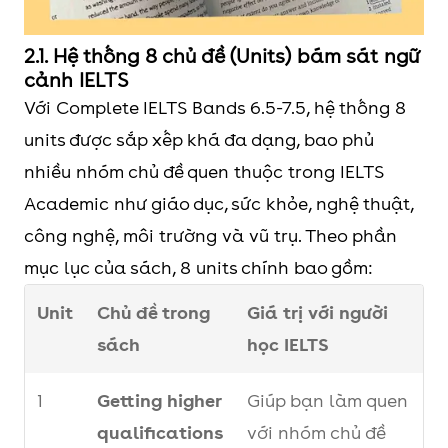
2.1. Hệ thống 8 chủ đề (Units) bám sát ngữ
cảnh IELTS
Với Complete IELTS Bands 6.5-7.5, hệ thống 8
units được sắp xếp khá đa dạng, bao phủ
nhiều nhóm chủ đề quen thuộc trong IELTS
Academic như giáo dục, sức khỏe, nghệ thuật,
công nghệ, môi trường và vũ trụ. Theo phần
mục lục của sách, 8 units chính bao gồm:
Unit
Chủ đề trong
Giá trị với người
sách
học IELTS
1
Getting higher
Giúp bạn làm quen
qualifications
với nhóm chủ đề