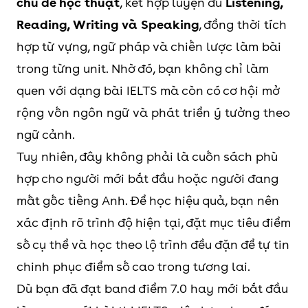
điểm cá nhân
của 2 units đầu, sửa
coll
chủ đề học thuật
, kết hợp luyện đủ
Listening,
Diễn đạt giả định, so sánh ưu
lỗi Listening và
hữu 
Reading, Writing và Speaking
, đồng thời tích
nhược điểm
Reading
hợp từ vựng, ngữ pháp và chiến lược làm bài
Thảo luận các chủ đề trừu
trong từng unit. Nhờ đó, bạn không chỉ làm
3
Unit 3
Tập trung vào
Biết
tượng trong Part 3
quen với dạng bài IELTS mà còn có cơ hội mở
Reading và Writing;
lấy 
Duy trì fluency and coherence
rộng vốn ngôn ngữ và phát triển ý tưởng theo
viết ít nhất 1 đoạn
từ b
trong câu trả lời
ngữ cảnh.
Task 2 hoặc 1 bài
đọc/
Với những bạn đặt mục tiêu
Tuy nhiên, đây không phải là cuốn sách phù
Task 1 liên quan đến
dùng
Band 6.5-7.5, phần Speaking
hợp cho người mới bắt đầu hoặc người đang
chủ đề trong unit
Writ
không chỉ giúp bạn có thêm ý
mất gốc tiếng Anh. Để học hiệu quả, bạn nên
tưởng để nói, mà còn hỗ trợ
xác định rõ trình độ hiện tại, đặt mục tiêu điểm
4
Unit 4 +
Luyện Speaking Part
Tăng
nâng chất lượng diễn đạt.
số cụ thể và học theo lộ trình đều đặn để tự tin
Review
2/Part 3 theo chủ đề,
câu t
Thay vì học thuộc câu trả lời
chinh phục điểm số cao trong tương lai.
Units 3–
ghi âm câu trả lời
Spea
mẫu, bạn nên dùng sách để
Dù bạn đã đạt band điểm 7.0 hay mới bắt đầu
4
Ôn lại grammar đã
giảm