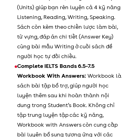
(Units) giúp bạn rèn luyện cả 4 kỹ năng
Listening, Reading, Writing, Speaking.
Sách còn kèm theo chiến lược làm bài,
từ vựng, đáp án chi tiết (Answer Key)
cùng bài mẫu Writing ở cuối sách để
người học tự đối chiếu.
Complete IELTS Bands 6.5-7.5
Workbook With Answers:
Workbook là
sách bài tập bổ trợ, giúp người học
luyện thêm sau khi hoàn thành nội
dung trong Student’s Book. Không chỉ
tập trung luyện tập các kỹ năng,
Workbook with Answers còn cung cấp
bài luyện bổ sung tương ứng với các