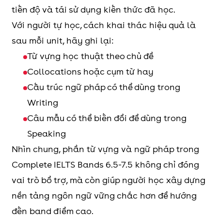
mạng xã hội,
nhiều dạng câu hỏi phổ biến
tiến độ và tái sử dụng kiến thức đã học.
quyền riêng tư
trong IELTS Reading như:
Với người tự học, cách khai thác hiệu quả là
hoặc học trực
True/False/Not Given
sau mỗi unit, hãy ghi lại:
tuyến.
Yes/No/Not Given
Từ vựng học thuật theo chủ đề
Matching headings /
Collocations hoặc cụm từ hay
7
Our
Tập trung vào
information/ features/
Cấu trúc ngữ pháp có thể dùng trong
relationship
thiên nhiên, môi
sentence endings
Writing
with nature
trường và mối
Summary completion/ note
Câu mẫu có thể biến đổi để dùng trong
quan hệ giữa con
completion/ sentence
Speaking
người với thế giới
completion\
Nhìn chung, phần từ vựng và ngữ pháp trong
tự nhiên. Chủ đề
Short-answer questions,
Complete IELTS Bands 6.5-7.5 không chỉ đóng
này hỗ trợ tốt cho
multiple choice
vai trò bổ trợ, mà còn giúp người học xây dựng
các bài
Một điểm nổi bật của sách là
nền tảng ngôn ngữ vững chắc hơn để hướng
Writing/Speaking
các bài đọc được gắn với chủ
đến band điểm cao.