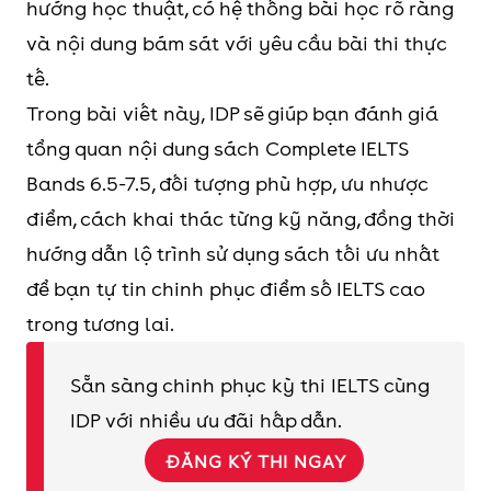
hướng học thuật, có hệ thống bài học rõ ràng
và phần ôn tập từ vựng - ngữ pháp sau mỗi
và nội dung bám sát với yêu cầu bài thi thực
cặp unit, giúp người học củng cố kiến thức
tế.
theo chu kỳ. Tuy nhiên, sách không phù hợp
Trong bài viết này, IDP sẽ giúp bạn đánh giá
với người chưa vững ngữ pháp cơ bản.
tổng quan nội dung sách Complete IELTS
Ngoài ra, số lượng bài thi thử hoàn chỉnh
Bands 6.5-7.5, đối tượng phù hợp, ưu nhược
còn hạn chế nên bạn nên kết hợp thêm đề
điểm, cách khai thác từng kỹ năng, đồng thời
Cambridge IELTS để luyện áp lực thời gian.
hướng dẫn lộ trình sử dụng sách tối ưu nhất
để bạn tự tin chinh phục điểm số IELTS cao
trong tương lai.
Sẵn sàng chinh phục kỳ thi IELTS cùng
IDP với nhiều ưu đãi hấp dẫn.
ĐĂNG KÝ THI NGAY