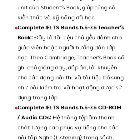
unit của Student’s Book, giúp củng cố
kiến thức và kỹ năng đã học.
Complete IELTS Bands 6.5-7.5 Teacher’s
Book:
Đây là tài liệu chủ yếu dành cho
giáo viên hoặc người hướng dẫn lớp
học. Theo Cambridge, Teacher’s Book có
ghi chú giảng dạy, đáp án, lời khuyên
cho các dạng bài thi và tài liệu bổ sung
như bài kiểm tra và hoạt động được sử
dụng trong lớp.
Complete IELTS Bands 6.5-7.5 CD-ROM
/ Audio CDs:
Hệ thống tệp âm thanh
chất lượng cao phục vụ riêng cho các
bài tập Nghe (Listening) trong sách,