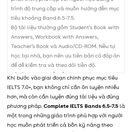
trình độ trung cấp và muốn hướng đến mục
tiêu khoảng Band 6.5-7.5.
Bộ tài liệu thường gồm Student’s Book with
Answers, Workbook with Answers,
Teacher’s Book và Audio/CD-ROM. Nếu tự
học tại nhà, bạn nên ưu tiên bản có đáp án
để dễ kiểm tra và theo dõi tiến độ.
Bộ sách được thiết kế xoay quanh 8 units
Khi bước vào giai đoạn chinh phục mục tiêu
theo chủ đề, giúp người học luyện đồng thời
IELTS 7.0+, bạn không chỉ cần ôn luyện nhiều
Listening, Reading, Writing, Speaking,
hơn, mà còn cần luyện đúng tài liệu và đúng
Vocabulary và Grammar trong cùng một
phương pháp.
Complete IELTS Bands 6.5-7.5
là
ngữ cảnh học thuật.
một trong những giáo trình phù hợp với người
Điểm mạnh của sách nằm ở lộ trình bài học
học muốn phát triển cả bốn kỹ năng theo
rõ ràng, bài tập mô phỏng dạng thi IELTS