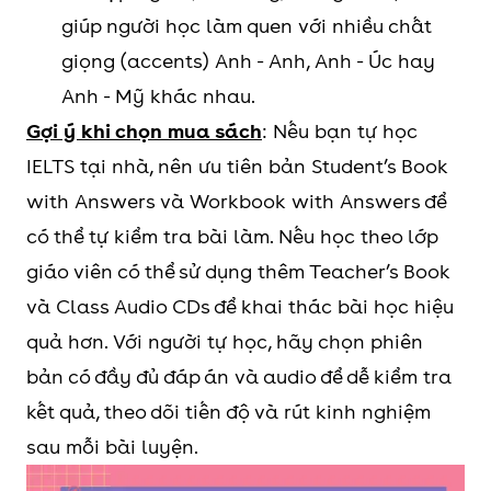
giúp người học làm quen với nhiều chất
giọng (accents) Anh - Anh, Anh - Úc hay
Anh - Mỹ khác nhau.
Gợi ý khi chọn mua sách
: Nếu bạn tự học
IELTS tại nhà, nên ưu tiên bản Student’s Book
with Answers và Workbook with Answers để
có thể tự kiểm tra bài làm. Nếu học theo lớp
giáo viên có thể sử dụng thêm Teacher’s Book
và Class Audio CDs để khai thác bài học hiệu
quả hơn. Với người tự học, hãy chọn phiên
bản có đầy đủ đáp án và audio để dễ kiểm tra
kết quả, theo dõi tiến độ và rút kinh nghiệm
sau mỗi bài luyện.