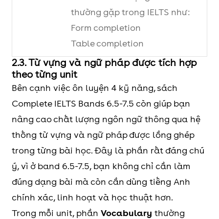
thường gặp trong IELTS như:
thuật, tài trợ công
Form completion
và giá trị của sáng
Table completion
tạo.
Matching
2.3. Từ vựng và ngữ pháp được tích hợp
5
Stepping
Liên quan đến lịch
theo từng unit
Flow-chart completion
back in time
sử, quá khứ, di sản
Bên cạnh việc ôn luyện 4 kỹ năng, sách
Diagram/plan labelling
và cách con người
Complete IELTS Bands 6.5-7.5 còn giúp bạn
Sentence completion
nhìn lại các giai
nâng cao chất lượng ngôn ngữ thông qua hệ
Short-answer questions
đoạn trước đây.
thống từ vựng và ngữ pháp được lồng ghép
Multiple choice
Bạn có thể tận
trong từng bài học. Đây là phần rất đáng chú
Note completion
dụng chủ đề này
ý, vì ở band 6.5-7.5, bạn không chỉ cần làm
Điểm hữu ích là sách không
cho các bài nói
đúng dạng bài mà còn cần dùng tiếng Anh
chỉ giúp bạn luyện nghe để
hoặc viết về bảo
chính xác, linh hoạt và học thuật hơn.
chọn đáp án, mà còn giúp làm
tồn văn hóa, bảo
Trong mỗi unit, phần
Vocabulary
thường
quen với cách thông tin được