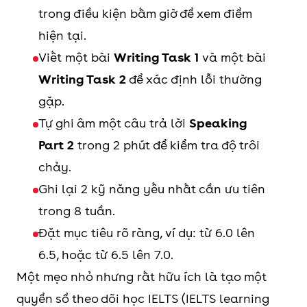
năng liên quan đến
viên hoặc bạn học.
câu
trong điều kiện bấm giờ để xem điểm
bài thi. Điều này
Với
Writing Task 2
, sách tập
hiện tại.
giúp bạn học IELTS
trung vào các bước cần thiết
Viết một bài
Writing Task 1
và một bài
theo hướng toàn
để xây dựng một bài luận
Writing Task 2
để xác định lỗi thường
diện thay vì chỉ tập
hoàn chỉnh, bao gồm:
gặp.
trung vào một kỹ
Phân tích đề và xác định yêu
Tự ghi âm một câu trả lời
Speaking
năng riêng lẻ.
cầu chính
Part 2
trong 2 phút để kiểm tra độ trôi
Brainstorm ý tưởng và lập dàn
chảy.
Lộ trình học rõ
Cần kiểm tra kỹ
ý
Ghi lại 2 kỹ năng yếu nhất cần ưu tiên
ràng, dễ theo dõi:
phiên bản khi mua:
Duy trì quan điểm rõ ràng
trong 8 tuần.
Sách được chia
Một số bản có đáp
xuyên suốt bài viết
Đặt mục tiêu rõ ràng, ví dụ: từ 6.0 lên
thành 8 units theo
án, CD-ROM hoặc
Dùng lý do và ví dụ để hỗ trợ
6.5, hoặc từ 6.5 lên 7.0.
chủ đề, đi kèm các
audio đi kèm; một số
lập luận
Một mẹo nhỏ nhưng rất hữu ích là tạo một
phần ôn tập từ
bản khác có thể
Viết bài dạng
quyển sổ theo dõi học IELTS (IELTS learning
vựng và ngữ pháp
thiếu tài nguyên. Khi