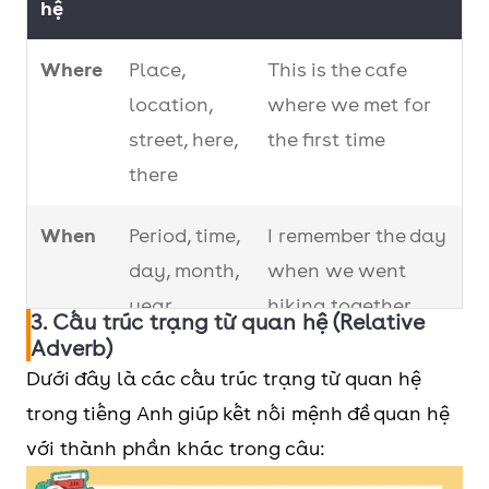
hệ
Where
Place,
This is the cafe
location,
where we met for
street, here,
the first time
there
When
Period, time,
I remember the day
day, month,
when we went
year
hiking together.
3. Cấu trúc trạng từ quan hệ (Relative
Adverb)
Why
Reason
She explained the
Dưới đây là các cấu trúc trạng từ quan hệ
reason why she
trong tiếng Anh giúp kết nối mệnh đề quan hệ
was late.
với thành phần khác trong câu: