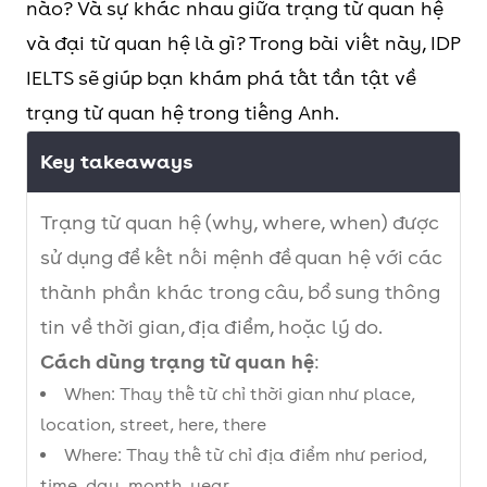
nào? Và sự khác nhau giữa trạng từ quan hệ
và đại từ quan hệ là gì? Trong bài viết này, IDP
IELTS sẽ giúp bạn khám phá tất tần tật về
trạng từ quan hệ trong tiếng Anh.
Key takeaways
Trạng từ quan hệ (why, where, when) được
sử dụng để kết nối mệnh đề quan hệ với các
thành phần khác trong câu, bổ sung thông
tin về thời gian, địa điểm, hoặc lý do.
Cách dùng trạng từ quan hệ
:
When: Thay thế từ chỉ thời gian như place,
location, street, here, there
Where: Thay thế từ chỉ địa điểm như period,
time, day, month, year