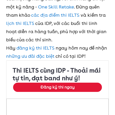
một kỹ năng -
One Skill Retake
. Đừng quên
tham khảo
các địa điểm thi IELTS
và kiểm tra
lịch thi IELTS
của IDP, với các buổi thi linh
hoạt diễn ra hàng tuần, phù hợp với thời gian
biểu của các thí sinh.
Hãy
đăng ký thi IELTS
ngay hôm nay để nhận
những ưu đãi đặc biệt
chỉ có tại IDP!
Thi IELTS cùng IDP - Thoải mái
tự tin, đạt band như ý!
Đăng ký thi ngay