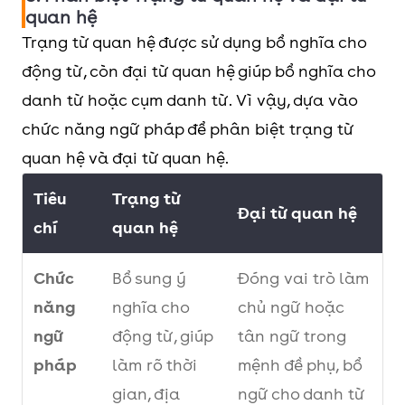
quan hệ
Trạng từ quan hệ được sử dụng bổ nghĩa cho
động từ, còn đại từ quan hệ giúp bổ nghĩa cho
danh từ hoặc cụm danh từ. Vì vậy, dựa vào
chức năng ngữ pháp để phân biệt trạng từ
quan hệ và đại từ quan hệ.
Tiêu
Trạng từ
Đại từ quan hệ
chí
quan hệ
Chức
Bổ sung ý
Đóng vai trò làm
năng
nghĩa cho
chủ ngữ hoặc
ngữ
động từ, giúp
tân ngữ trong
pháp
làm rõ thời
mệnh đề phụ, bổ
gian, địa
ngữ cho danh từ