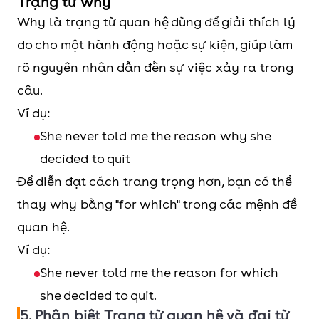
Trạng từ why
Why là trạng từ quan hệ dùng để giải thích lý
do cho một hành động hoặc sự kiện, giúp làm
rõ nguyên nhân dẫn đến sự việc xảy ra trong
câu.
Ví dụ:
She never told me the reason why she
decided to quit
Để diễn đạt cách trang trọng hơn, bạn có thể
thay why bằng "for which" trong các mệnh đề
quan hệ.
Ví dụ:
She never told me the reason for which
she decided to quit.
5. Phân biệt Trạng từ quan hệ và đại từ