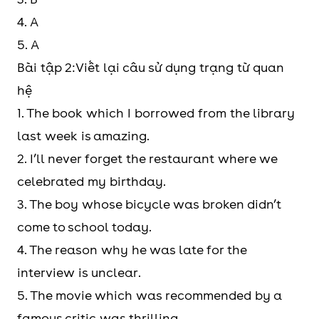
4. A
5. A
Bài tập 2:Viết lại câu sử dụng trạng từ quan
hệ
1. The book which I borrowed from the library
last week is amazing.
2. I’ll never forget the restaurant where we
celebrated my birthday.
3. The boy whose bicycle was broken didn’t
come to school today.
4. The reason why he was late for the
interview is unclear.
5. The movie which was recommended by a
famous critic was thrilling.