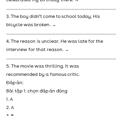
………………………………………………………………………………………
3. The boy didn’t come to school today. His
bicycle was broken. →
………………………………………………………………………………………
4. The reason is unclear. He was late for the
interview for that reason. →
………………………………………………………………………………………
5. The movie was thrilling. It was
recommended by a famous critic.
Đáp án:
Bài tập 1: chọn đáp án đúng
1. A
2. A
3. B