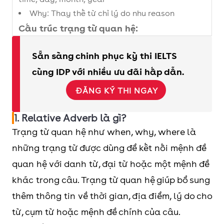
Why: Thay thế từ chỉ lý do nhu reason
Cấu trúc trạng từ quan hệ:
Trạng từ quan hệ đứng sau danh từ, với cấu
Sẵn sàng chinh phục kỳ thi IELTS
trúc:
cùng IDP với nhiều ưu đãi hấp dẫn.
Danh từ/đại từ + động từ + trạng từ quan hệ +
mệnh đề quan hệ
ĐĂNG KÝ THI NGAY
Trạng từ quan hệ đứng sau giới từ, với công
1. Relative Adverb là gì?
thức:
Trạng từ quan hệ như when, why, where là
Danh từ/đại từ + động từ + giới từ + which +
những trạng từ được dùng để kết nối mệnh đề
mệnh đề quan hệ
quan hệ với danh từ, đại từ hoặc một mệnh đề
Phân biệt trạng từ quan hệ và đại từ
khác trong câu. Trạng từ quan hệ giúp bổ sung
quan hệ:
thêm thông tin về thời gian, địa điểm, lý do cho
Trạng từ quan hệ bổ sung thông tin cho động
từ, chỉ thời gian, nơi chốn, lý do.
từ, cụm từ hoặc mệnh đề chính của câu.
Đại từ quan hệ bổ sung ý nghĩa cho danh từ