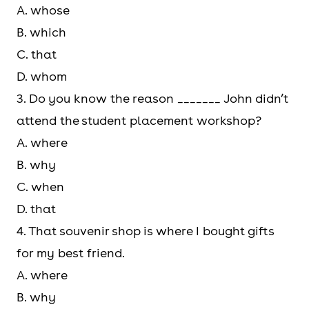
A. whose
Mệnh
Thường dùng
Sử dụng trong
B. which
đề phù
trong mệnh
mệnh đề quan hệ
C. that
hợp
đề quan hệ
xác định và
D. whom
xác định
không xác định.
3. Do you know the reason _______ John didn’t
attend the student placement workshop?
Ví dụ
Monday was
The movie which
A. where
the day
I watched last
B. why
when we
night was
C. when
finally
amazing.
D. that
solved the
4. That souvenir shop is where I bought gifts
problem.
for my best friend.
A. where
B. why