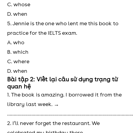
C. whose
D. when
5. Jennie is the one who lent me this book to
practice for the IELTS exam.
A. who
B. which
C. where
D. when
Bài tập 2: Viết lại câu sử dụng trạng từ
quan hệ
1. The book is amazing. I borrowed it from the
library last week. →
………………………………………………………………………………………
2. I’ll never forget the restaurant. We
celebrated my birthday there. →