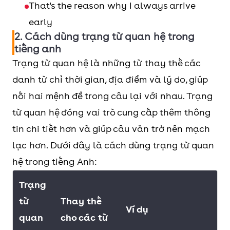
That's the reason why I always arrive
early
2. Cách dùng trạng từ quan hệ trong
tiếng anh
Trạng từ quan hệ là những từ thay thế các
danh từ chỉ thời gian, địa điểm và lý do, giúp
nối hai mệnh đề trong câu lại với nhau. Trạng
từ quan hệ đóng vai trò cung cấp thêm thông
tin chi tiết hơn và giúp câu văn trở nên mạch
lạc hơn. Dưới đây là cách dùng trạng từ quan
hệ trong tiếng Anh:
Trạng
từ
Thay thế
Ví dụ
quan
cho các từ