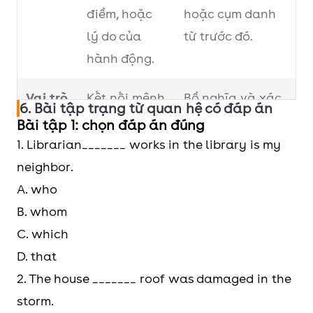
điểm, hoặc
hoặc cụm danh
lý do của
từ trước đó.
hành động.
Vai trò
Kết nối mệnh
Bổ nghĩa và xác
6. Bài tập trạng từ quan hệ có đáp án
đề chính với
định rõ đối
Bài tập 1: chọn đáp án đúng
mệnh đề phụ
tượng, sự việc
1. Librarian_______ works in the library is my
được nhắc đến
neighbor.
trong câu.
A. who
B. whom
Trạng
When, why,
Who, whom,
C. which
từ
when
which, what,
D. that
thường
whose
2. The house _______ roof was damaged in the
gặp
storm.