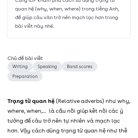
Cùng IDP khám phá cách sử dụng trạng từ
quan hệ (why, when, where) trong tiếng Anh,
để giúp câu văn trở nên mạch lạc hơn trong
bài viết này nhé.
Chủ đề bài viết
Writing
Speaking
Band scores
Preparation
Trạng từ quan hệ
(Relative adverbs) như why,
where, when,... là cầu nối giúp kết nối các ý
tưởng để câu trở nên tự nhiên và mạch lạc
hơn. Vậy cách dùng trạng từ quan hệ như thế