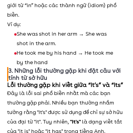
giới từ “in” hoặc các thành ngữ (idiom) phổ
biến.
Ví dụ:
She was shot in her arm → She was
shot in the arm.
He took me by his hand → He took me
by the hand
3. Những lỗi thường gặp khi đặt câu với
tính từ sở hữu
Lỗi thường gặp khi viết giữa “It’s” và “Its”
Đây là lỗi sai phổ biến nhất mà các bạn
thường gặp phải. Nhiều bạn thường nhầm
tưởng rằng "It's" được sử dụng để chỉ sự sở hữu
của đại từ "it". Tuy nhiên,
"It's"
là dạng viết tắt
của "it is" hoặc "it has" trong tiếng Anh.