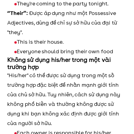
They're coming to the party tonight.
“Their”:
Được áp dụng như một Possessive
Adjectives, dùng để chỉ sự sở hữu của đại từ
"they".
This is their house.
Everyone should bring their own food
Không sử dụng his/her trong một vài
trường hợp
"His/her" có thể được sử dụng trong một số
trường hợp đặc biệt để nhấn mạnh giới tính
của chủ sở hữu. Tuy nhiên, cách sử dụng này
không phổ biến và thường không được sử
dụng khi bạn không xác định được giới tính
của người sở hữu.
Each owner is responsible for his/her