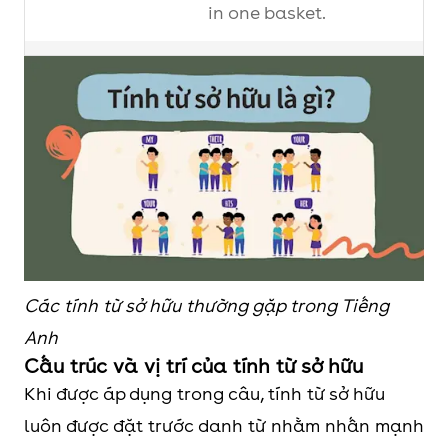
in one basket.
They
Their
Bad workmen often
blame their tools.
He
His
Every man has his own
habit.
She
Her
Her parents will visit
soon.
Các tính từ sở hữu thường gặp trong Tiếng
It
Its
Every bird likes its own
Anh
Cấu trúc và vị trí của tính từ sở hữu
nest.
Khi được áp dụng trong câu, tính từ sở hữu
luôn được đặt trước danh từ nhằm nhấn mạnh