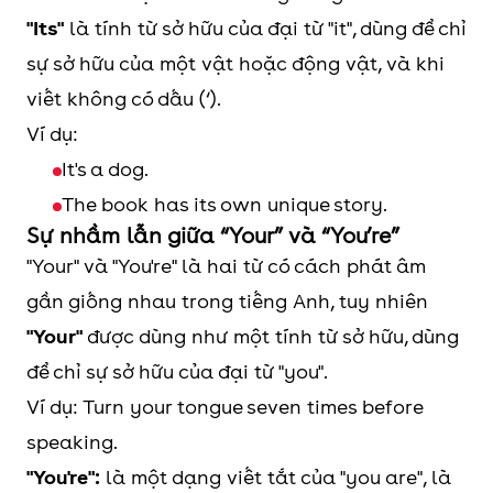
"Its"
là tính từ sở hữu của đại từ "it", dùng để chỉ
sự sở hữu của một vật hoặc động vật, và khi
viết không có dấu (‘).
Ví dụ:
It's a dog.
The book has its own unique story.
Sự nhầm lẫn giữa “Your” và “You’re”
"Your" và "You're" là hai từ có cách phát âm
gần giống nhau trong tiếng Anh, tuy nhiên
"Your"
được dùng như một tính từ sở hữu, dùng
để chỉ sự sở hữu của đại từ "you".
Ví dụ: Turn your tongue seven times before
speaking.
"You're":
là một dạng viết tắt của "you are", là