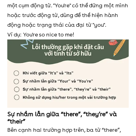
một cụm động từ. "You're" có thể đứng một mình
hoặc trước động từ, dùng để thể hiện hành
động hoặc trạng thái của đại từ "you".
Ví dụ: You're so nice to me!
Sự nhầm lẫn giữa “there”, “they’re” và
“their”
Bên cạnh hai trường hợp trên, ba từ “there”,