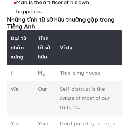
Man is the artificer of his own
happiness.
Những tính từ sở hữu thường gặp trong
Tiếng Anh
Đại từ
Tính
nhân
từ sở
Ví dụ
xưng
hữu
I
My
This is my house.
We
Our
Self-distrust is the
cause of most of our
failures.
You
Your
Don't put all your eggs