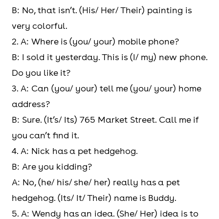
B: No, that isn’t. (His/ Her/ Their) painting is
very colorful.
2. A: Where is (you/ your) mobile phone?
B: I sold it yesterday. This is (I/ my) new phone.
Do you like it?
3. A: Can (you/ your) tell me (you/ your) home
address?
B: Sure. (It’s/ Its) 765 Market Street. Call me if
you can’t find it.
4. A: Nick has a pet hedgehog.
B: Are you kidding?
A: No, (he/ his/ she/ her) really has a pet
hedgehog. (Its/ It/ Their) name is Buddy.
5. A: Wendy has an idea. (She/ Her) idea is to