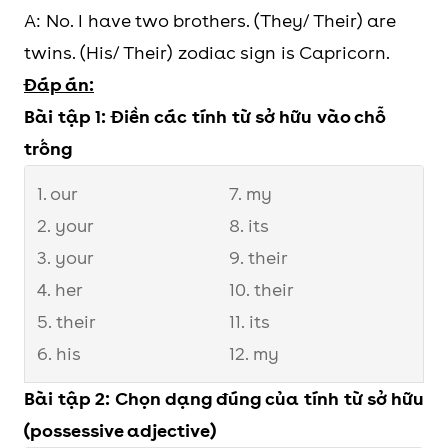
A: No. I have two brothers. (They/ Their) are
twins. (His/ Their) zodiac sign is Capricorn.
Đáp án:
Bài tập 1: Điền các tính từ sở hữu vào chỗ
trống
1. our
7. my
2. your
8. its
3. your
9. their
4. her
10. their
5. their
11. its
6. his
12. my
Bài tập 2: Chọn dạng đúng của tính từ sở hữu
(possessive adjective)