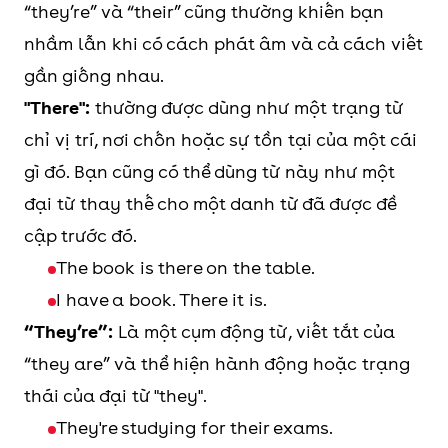
“they’re” và “their” cũng thường khiến bạn
nhầm lẫn khi có cách phát âm và cả cách viết
gần giống nhau.
"There":
thường được dùng như một trạng từ
chỉ vị trí, nơi chốn hoặc sự tồn tại của một cái
gì đó. Bạn cũng có thể dùng từ này như một
đại từ thay thế cho một danh từ đã được đề
cập trước đó.
The book is there on the table.
I have a book. There it is.
“They’re”:
Là một cụm động từ, viết tắt của
“they are” và thể hiện hành động hoặc trạng
thái của đại từ "they".
They're studying for their exams.