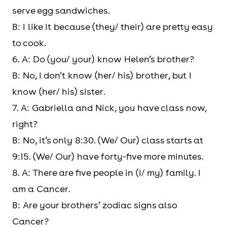
serve egg sandwiches.
B: I like it because (they/ their) are pretty easy
to cook.
6. A: Do (you/ your) know Helen’s brother?
B: No, I don’t know (her/ his) brother, but I
know (her/ his) sister.
7. A: Gabriella and Nick, you have class now,
right?
B: No, it’s only 8:30. (We/ Our) class starts at
9:15. (We/ Our) have forty-five more minutes.
8. A: There are five people in (I/ my) family. I
am a Cancer.
B: Are your brothers’ zodiac signs also
Cancer?