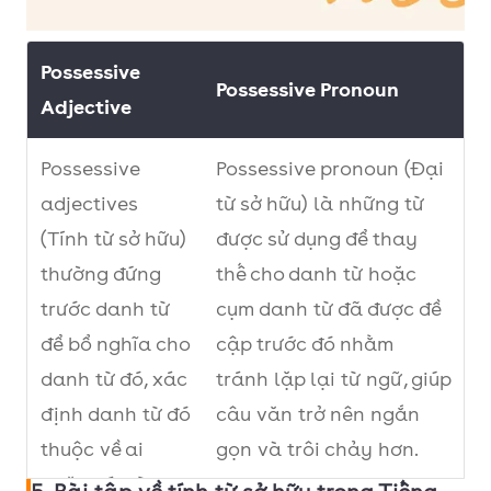
Possessive
Possessive Pronoun
Adjective
Possessive
Possessive pronoun (Đại
adjectives
từ sở hữu) là những từ
(Tính từ sở hữu)
được sử dụng để thay
thường đứng
thế cho danh từ hoặc
trước danh từ
cụm danh từ đã được đề
để bổ nghĩa cho
cập trước đó nhằm
danh từ đó, xác
tránh lặp lại từ ngữ, giúp
định danh từ đó
câu văn trở nên ngắn
thuộc về ai
gọn và trôi chảy hơn.
hoặc cái gì.