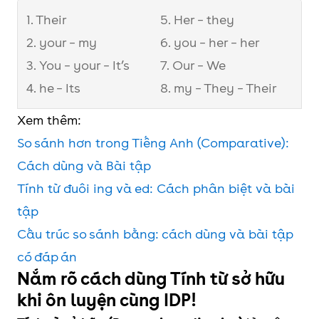
1. Their
5. Her – they
2. your – my
6. you – her – her
3. You – your – It’s
7. Our – We
4. he – Its
8. my – They – Their
Xem thêm:
So sánh hơn trong Tiếng Anh (Comparative):
Cách dùng và Bài tập
Tính từ đuôi ing và ed: Cách phân biệt và bài
tập
Cấu trúc so sánh bằng: cách dùng và bài tập
có đáp án
Nắm rõ cách dùng Tính từ sở hữu
khi ôn luyện cùng IDP!