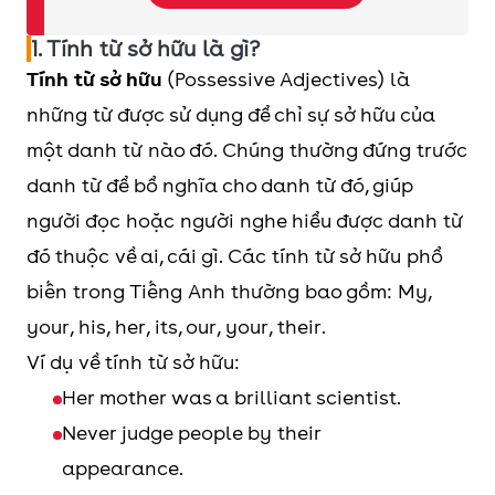
Nhầm lẫn giữa “Your” và “You’re”
Nhầm lẫn giữa “there”, “they’re” và “their”
1. Tính từ sở hữu là gì?
Không sử dụng his/her trong một vài trường
Tính từ sở hữu
(Possessive Adjectives) là
hợp
những từ được sử dụng để chỉ sự sở hữu của
Tính từ sở hữu và đại từ sở hữu (Possessive
một danh từ nào đó. Chúng thường đứng trước
pronoun) có chức năng, cách dùng khác
danh từ để bổ nghĩa cho danh từ đó, giúp
nhau trong câu.
người đọc hoặc người nghe hiểu được danh từ
đó thuộc về ai, cái gì. Các tính từ sở hữu phổ
biến trong Tiếng Anh thường bao gồm: My,
your, his, her, its, our, your, their.
Ví dụ về tính từ sở hữu:
Her mother was a brilliant scientist.
Never judge people by their
appearance.