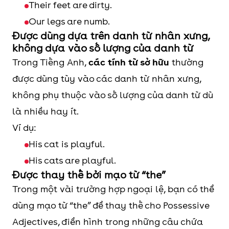
Their feet are dirty.
Our legs are numb.
Được dùng dựa trên danh từ nhân xưng,
không dựa vào số lượng của danh từ
Trong Tiếng Anh,
các tính từ sở hữu
thường
được dùng tùy vào các danh từ nhân xưng,
không phụ thuộc vào số lượng của danh từ dù
là nhiều hay ít.
Ví dụ:
His cat is playful.
His cats are playful.
Được thay thế bởi mạo từ “the”
Trong một vài trường hợp ngoại lệ, bạn có thể
dùng mạo từ “the” để thay thế cho Possessive
Adjectives, điển hình trong những câu chứa