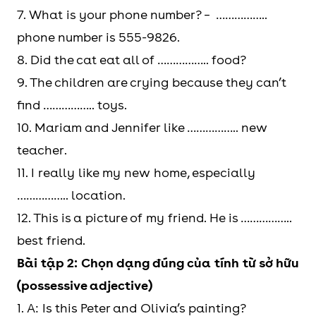
7. What is your phone number? – ……………..
phone number is 555-9826.
8. Did the cat eat all of …………….. food?
9. The children are crying because they can’t
find …………….. toys.
10. Mariam and Jennifer like …………….. new
teacher.
11. I really like my new home, especially
…………….. location.
12. This is a picture of my friend. He is ……………..
best friend.
Bài tập 2: Chọn dạng đúng của tính từ sở hữu
(possessive adjective)
1. A: Is this Peter and Olivia’s painting?