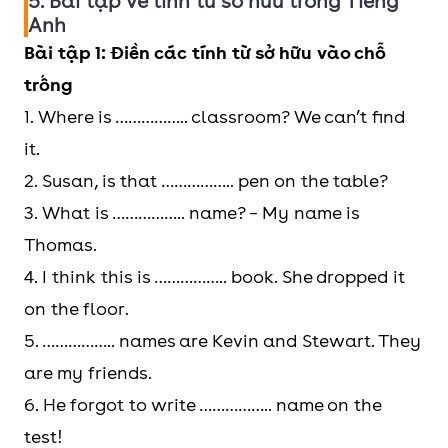
5. Bài tập về tính từ sở hữu trong Tiếng
Anh
Sasha feels
I have a dog and a cat.
Bài tập 1: Điền các tính từ sở hữu vào chỗ
comfortable
Mine is black and yours
trống
wearing a skirt.
is white.
1. Where is …………….. classroom? We can’t find
It's part of their
it.
style.
2. Susan, is that …………….. pen on the table?
3. What is …………….. name? – My name is
Thomas.
4. I think this is …………….. book. She dropped it
on the floor.
5. …………….. names are Kevin and Stewart. They
are my friends.
6. He forgot to write …………….. name on the
test!