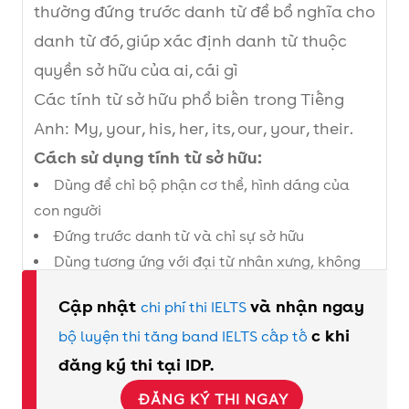
thường đứng trước danh từ để bổ nghĩa cho
danh từ đó, giúp xác định danh từ thuộc
quyền sở hữu của ai, cái gì
Các tính từ sở hữu phổ biến trong Tiếng
Anh: My, your, his, her, its, our, your, their.
Cách sử dụng tính từ sở hữu:
Dùng để chỉ bộ phận cơ thể, hình dáng của
con người
Đứng trước danh từ và chỉ sự sở hữu
Dùng tương ứng với đại từ nhân xưng, không
dựa vào số lượng
Cập nhật
và nhận ngay
chi phí thi IELTS
Được thay thế bởi mạo từ “the” trong một vài
c khi
bộ luyện thi tăng band IELTS cấp tố
trường hợp
đăng ký thi tại IDP.
Những lỗi thường gặp khi sử dụng:
Lỗi thường gặp khi viết giữa “It’s” và “Its”
ĐĂNG KÝ THI NGAY