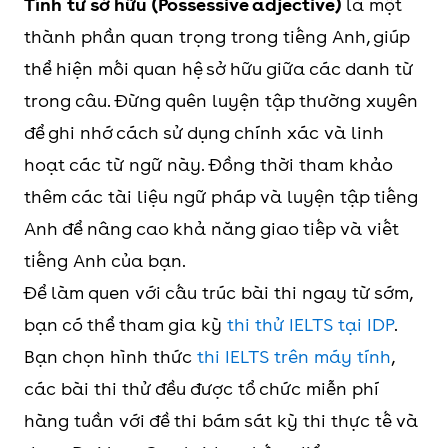
Tính từ sở hữu (Possessive adjective)
là một
thành phần quan trọng trong tiếng Anh, giúp
thể hiện mối quan hệ sở hữu giữa các danh từ
trong câu. Đừng quên luyện tập thường xuyên
để ghi nhớ cách sử dụng chính xác và linh
hoạt các từ ngữ này. Đồng thời tham khảo
thêm các tài liệu ngữ pháp và luyện tập tiếng
Anh để nâng cao khả năng giao tiếp và viết
tiếng Anh của bạn.
Để làm quen với cấu trúc bài thi ngay từ sớm,
bạn có thể tham gia kỳ
thi thử IELTS tại IDP
.
Bạn chọn hình thức
thi IELTS trên máy tính
,
các bài thi thử đều được tổ chức miễn phí
hàng tuần với đề thi bám sát kỳ thi thực tế và