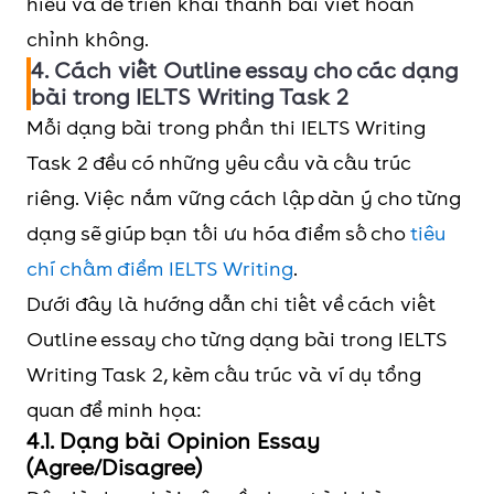
hiểu và dễ triển khai thành bài viết hoàn
chỉnh không.
4. Cách viết Outline essay cho các dạng
bài trong IELTS Writing Task 2
Mỗi dạng bài trong phần thi IELTS Writing
Task 2 đều có những yêu cầu và cấu trúc
riêng. Việc nắm vững cách lập dàn ý cho từng
dạng sẽ giúp bạn tối ưu hóa điểm số cho
tiêu
chí chấm điểm IELTS Writing
.
Dưới đây là hướng dẫn chi tiết về cách viết
Outline essay cho từng dạng bài trong IELTS
Writing Task 2, kèm cấu trúc và ví dụ tổng
quan để minh họa:
4.1. Dạng bài Opinion Essay
(Agree/Disagree)