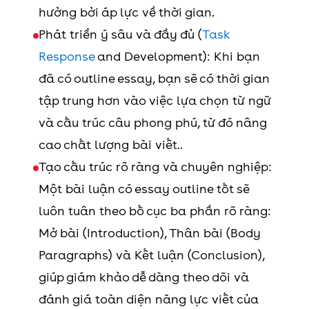
hưởng bởi áp lực về thời gian.
Phát triển ý sâu và đầy đủ (
Task
Response
and Development): Khi bạn
đã có outline essay, bạn sẽ có thời gian
tập trung hơn vào việc lựa chọn từ ngữ
và cấu trúc câu phong phú, từ đó nâng
cao chất lượng bài viết..
Tạo cấu trúc rõ ràng và chuyên nghiệp:
Một bài luận có essay outline tốt sẽ
luôn tuân theo bố cục ba phần rõ ràng:
Mở bài (Introduction), Thân bài (Body
Paragraphs) và Kết luận (Conclusion),
giúp giám khảo dễ dàng theo dõi và
đánh giá toàn diện năng lực viết của