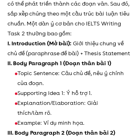
có thể phát triển thành các đoạn văn. Sau đó,
sắp xếp chúng theo một cấu trúc bài luận tiêu
chuẩn. Một dàn ý cơ bản cho IELTS Writing
Task 2 thường bao gồm:
I. Introduction (Mở bài):
Giới thiệu chung về
chủ đề (paraphrase đề bài) + Thesis Statement
II. Body Paragraph 1 (Đoạn thân bài 1)
Topic Sentence: Câu chủ đề, nêu ý chính
của đoạn.
Supporting Idea 1: Ý hỗ trợ 1.
Explanation/Elaboration: Giải
thích/làm rõ.
Example: Ví dụ minh họa.
III. Body Paragraph 2 (Đoạn thân bài 2)