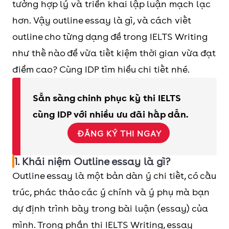
tưởng hợp lý và triển khai lập luận mạch lạc
Tạo cấu trúc rõ ràng và chuyên nghiệp
hơn. Vậy outline essay là gì, và cách viết
Các bước viết Outline essay trong IELTS
outline cho từng dạng đề trong IELTS Writing
Writing
như thế nào để vừa tiết kiệm thời gian vừa đạt
Bước 1: Phân tích đề bài
điểm cao? Cùng IDP tìm hiểu chi tiết nhé.
Bước 2: Brainstorming và Phát triển ý tưởng
Bước 3: Lập outline essay chi tiết
Sẵn sàng chinh phục kỳ thi IELTS
Bước 4: Kiểm tra lại bài viết
cùng IDP với nhiều ưu đãi hấp dẫn.
Mỗi dạng bài trong phần thi IELTS Writing
Task 2 đều có những yêu cầu và cấu trúc
ĐĂNG KÝ THI NGAY
riêng. Việc nắm vững cách lập dàn ý cho
1. Khái niệm Outline essay là gì?
từng dạng sẽ giúp bạn tối ưu hóa điểm số
Outline essay là một bản dàn ý chi tiết, có cấu
cho tiêu chí chấm điểm IELTS Writing.
trúc, phác thảo các ý chính và ý phụ mà bạn
dự định trình bày trong bài luận (essay) của
mình. Trong phần thi IELTS Writing, essay