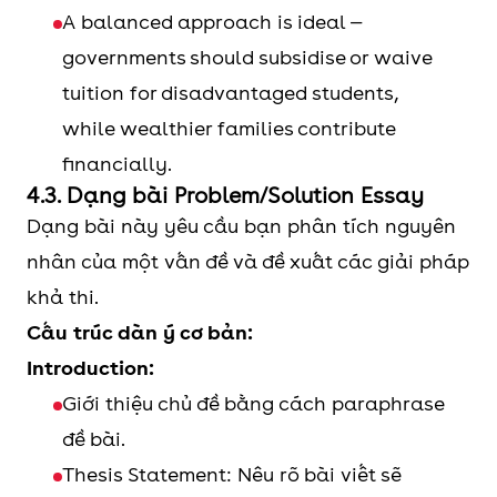
A balanced approach is ideal —
governments should subsidise or waive
tuition for disadvantaged students,
while wealthier families contribute
financially.
4.3. Dạng bài Problem/Solution Essay
Dạng bài này yêu cầu bạn phân tích nguyên
nhân của một vấn đề và đề xuất các giải pháp
khả thi.
Cấu trúc dàn ý cơ bản:
Introduction:
Giới thiệu chủ đề bằng cách paraphrase
đề bài.
Thesis Statement: Nêu rõ bài viết sẽ