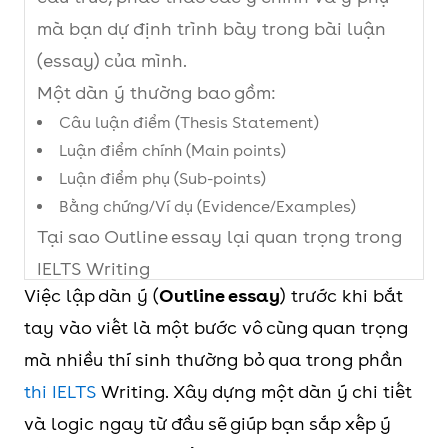
mà bạn dự định trình bày trong bài luận
(essay) của mình.
Một dàn ý thường bao gồm:
Câu luận điểm (Thesis Statement)
Luận điểm chính (Main points)
Luận điểm phụ (Sub-points)
Bằng chứng/Ví dụ (Evidence/Examples)
Tại sao Outline essay lại quan trọng trong
IELTS Writing
Việc lập dàn ý (
Outline essay
) trước khi bắt
Tăng tính mạch lạc và liên kết (Coherence &
tay vào viết là một bước vô cùng quan trọng
Cohesion)
Tránh lạc đề, lặp ý
mà nhiều thí sinh thường bỏ qua trong phần
Tiết kiệm thời gian khi viết
thi IELTS
Writing. Xây dựng một dàn ý chi tiết
Phát triển ý sâu và đầy đủ (Task Response
và logic ngay từ đầu sẽ giúp bạn sắp xếp ý
and Development)