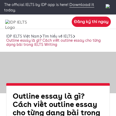
Download it
The official IELTS by IDP app is here!
today.
Đăng ký thi ngay
IDP IELTS Việt Nam
Tìm hiểu về IELTS
Outline essay là gì? Cách viết outline essay cho từng
dạng bài trong IELTS Writing
Outline essay là gì?
Cách viết outline essay
cho từng dạng bài trong