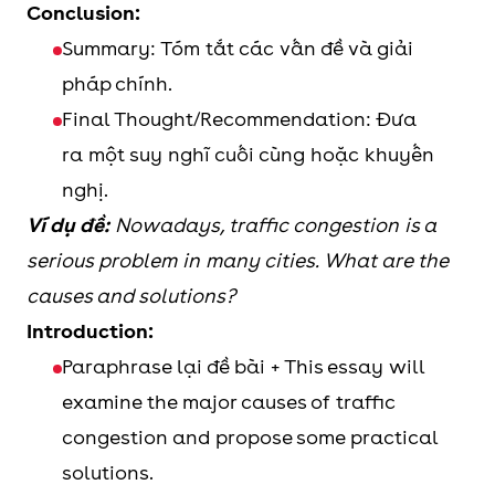
Conclusion:
Summary: Tóm tắt các vấn đề và giải
pháp chính.
Final Thought/Recommendation: Đưa
ra một suy nghĩ cuối cùng hoặc khuyến
nghị.
Ví dụ đề:
Nowadays, traffic congestion is a
serious problem in many cities. What are the
causes and solutions?
Introduction:
Paraphrase lại đề bài + This essay will
examine the major causes of traffic
congestion and propose some practical
solutions.