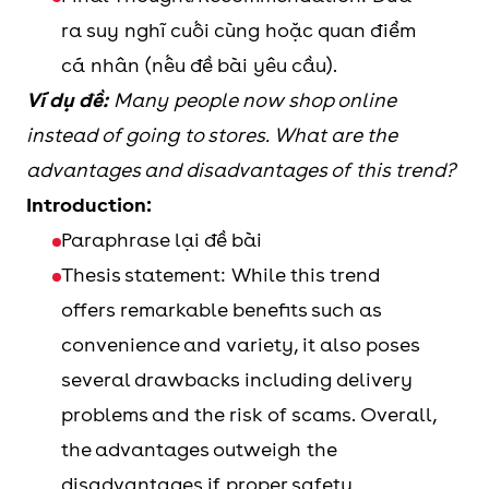
ra suy nghĩ cuối cùng hoặc quan điểm
cá nhân (nếu đề bài yêu cầu).
Ví dụ đề:
Many people now shop online
instead of going to stores. What are the
advantages and disadvantages of this trend?
Introduction:
Paraphrase lại đề bài
Thesis statement: While this trend
offers remarkable benefits such as
convenience and variety, it also poses
several drawbacks including delivery
problems and the risk of scams. Overall,
the advantages outweigh the
disadvantages if proper safety