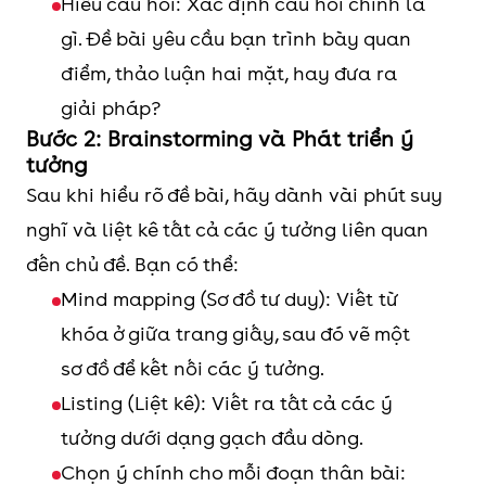
Hiểu câu hỏi: Xác định câu hỏi chính là
gì. Đề bài yêu cầu bạn trình bày quan
điểm, thảo luận hai mặt, hay đưa ra
giải pháp?
Bước 2: Brainstorming và Phát triển ý
tưởng
Sau khi hiểu rõ đề bài, hãy dành vài phút suy
nghĩ và liệt kê tất cả các ý tưởng liên quan
đến chủ đề. Bạn có thể:
Mind mapping (Sơ đồ tư duy): Viết từ
khóa ở giữa trang giấy, sau đó vẽ một
sơ đồ để kết nối các ý tưởng.
Listing (Liệt kê): Viết ra tất cả các ý
tưởng dưới dạng gạch đầu dòng.
Chọn ý chính cho mỗi đoạn thân bài: