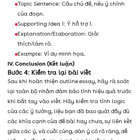
Topic Sentence: Câu chủ đề, nêu ý chính
của đoạn.
Supporting Idea 1: Ý hỗ trợ 1.
Explanation/Elaboration: Giải
thích/làm rõ.
Example: Ví dụ minh họa.
IV. Conclusion (Kết luận)
Bước 4: Kiểm tra lại bài viết
Sau khi hoàn thiện outline essay, hãy rà soát
lại toàn bộ nhằm đảm bảo tính hiệu quả trước
khi bắt tay vào viết. Hãy kiểm tra tính logic
của các ý tưởng, liệu bạn đã bao quát đầy đủ
các khía cạnh của đề bài hay chưa, sự liên kết
giữa các ý, và cuối cùng, dàn ý có rõ ràng, dễ