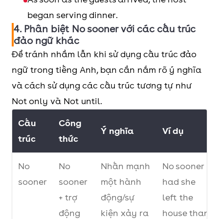
began serving dinner.
4. Phân biệt No sooner với các cấu trúc
đảo ngữ khác
Để tránh nhầm lẫn khi sử dụng cấu trúc đảo
ngữ trong tiếng Anh, bạn cần nắm rõ ý nghĩa
và cách sử dụng các cấu trúc tương tự như
Not only và Not until.
Cấu
Công
Ý nghĩa
Ví dụ
trúc
thức
No
No
Nhấn mạnh
No sooner
sooner
sooner
một hành
had she
+ trợ
động/sự
left the
động
kiện xảy ra
house than