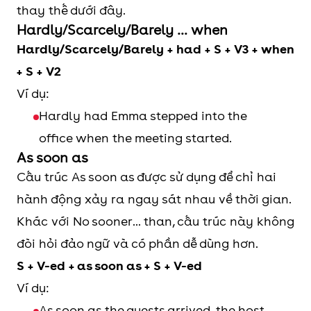
thay thế dưới đây.
Hardly/Scarcely/Barely … when
Hardly/Scarcely/Barely + had + S + V3 + when
+ S + V2
Ví dụ:
Hardly had Emma stepped into the
office when the meeting started.
As soon as
Cấu trúc As soon as được sử dụng để chỉ hai
hành động xảy ra ngay sát nhau về thời gian.
Khác với No sooner... than, cấu trúc này không
đòi hỏi đảo ngữ và có phần dễ dùng hơn.
S + V-ed + as soon as + S + V-ed
Ví dụ:
As soon as the guests arrived, the host