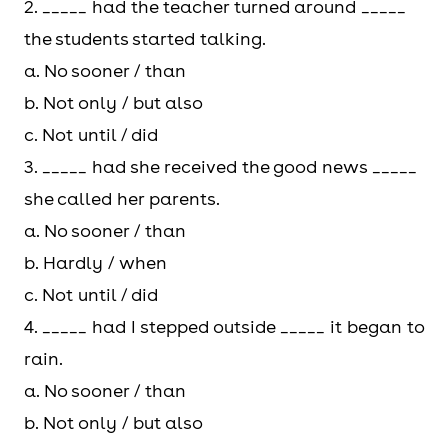
khi...
2. _____ had the teacher turned around _____
thì...)
the students started talking.
a. No sooner / than
b. Not only / but also
c. Not until / did
3. _____ had she received the good news _____
she called her parents.
a. No sooner / than
b. Hardly / when
c. Not until / did
4. _____ had I stepped outside _____ it began to
rain.
a. No sooner / than
b. Not only / but also