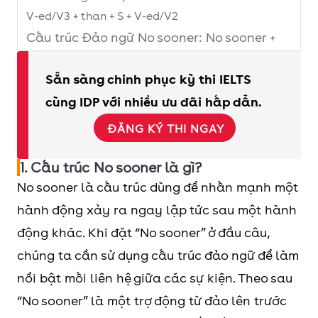
V-ed/V3 + than + S + V-ed/V2
Cấu trúc Đảo ngữ No sooner: No sooner +
had + S + V + than + S + V
Sẵn sàng chinh phục kỳ thi IELTS
Các câu trúc tương tự với “No sooner…than”
Hardly/Scarcely/Barely … when:
cùng IDP với nhiều ưu đãi hấp dẫn.
Hardly/Scarcely/Barely + had + S + V3 + when + S
ĐĂNG KÝ THI NGAY
+ V2
As soon as: S + V-ed + as soon as + S + V-ed
1. Cấu trúc No sooner là gì?
No sooner là cấu trúc dùng để nhấn mạnh một
hành động xảy ra ngay lập tức sau một hành
động khác. Khi đặt “No sooner” ở đầu câu,
chúng ta cần sử dụng cấu trúc đảo ngữ để làm
nổi bật mối liên hệ giữa các sự kiện. Theo sau
“No sooner” là một trợ động từ đảo lên trước