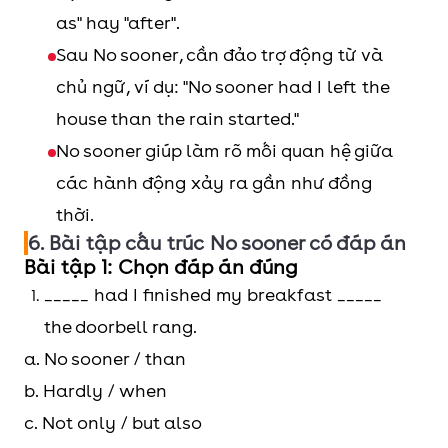
còn...)
as" hay "after".
Sau No sooner, cần đảo trợ động từ và
Not
Not
Nhấn mạnh
Not until I
chủ ngữ, ví dụ: "No sooner had I left the
until
until +
một hành
had
house than the rain started."
thời
động/sự
finished my
No sooner giúp làm rõ mối quan hệ giữa
gian/
kiện chỉ
homework
các hành động xảy ra gần như đồng
điều
xảy ra sau
could I go
thời.
kiện +
một mốc
out.
6. Bài tập cấu trúc No sooner có đáp án
trợ
thời gian
Bài tập 1: Chọn đáp án đúng
động
hoặc điều
_____ had I finished my breakfast _____
từ + S +
kiện cụ thể.
the doorbell rang.
V (Mãi
a. No sooner / than
cho
b. Hardly / when
đến
c. Not only / but also