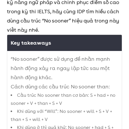
kỹ năng ngữ pháp và chinh phục điểm số cao
trong kỳ thi IELTS, hãy cùng IDP tìm hiểu cách
dùng cấu trúc “No sooner” hiệu quả trong này
viết này nhé.
Key takeaways
“No sooner” được sử dụng để nhấn mạnh
hành động xảy ra ngay lập tức sau một
hành động khác.
Cách dùng các cấu trúc No sooner than:
Cấu trúc No sooner than cơ bản: S + had + no
sooner + V + than + S + V
Khi dùng với “Will”: No sooner + will + S + V +
than + S + will + V
Khi dùng ở thì quá khứ: No sooner + had + S +