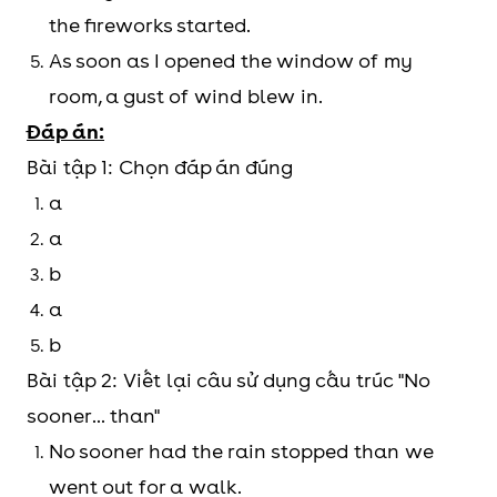
the fireworks started.
As soon as I opened the window of my
room, a gust of wind blew in.
Đáp án:
Bài tập 1: Chọn đáp án đúng
a
a
b
a
b
Bài tập 2: Viết lại câu sử dụng cấu trúc "No
sooner... than"
No sooner had the rain stopped than we
went out for a walk.