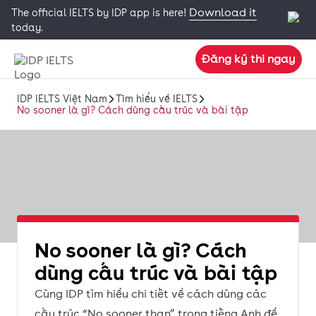
Download it
The official IELTS by IDP app is here!
today.
Đăng ký thi ngay
IDP IELTS Việt Nam
Tìm hiểu về IELTS
No sooner là gì? Cách dùng cấu trúc và bài tập
No sooner là gì? Cách
dùng cấu trúc và bài tập
Cùng IDP tìm hiểu chi tiết về cách dùng các
cấu trúc “No sooner than” trong tiếng Anh để