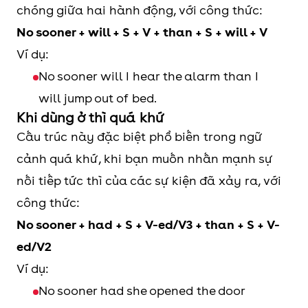
chóng giữa hai hành động, với công thức:
No sooner + will + S + V + than + S + will + V
Ví dụ:
No sooner will I hear the alarm than I
will jump out of bed.
Khi dùng ở thì quá khứ
Cấu trúc này đặc biệt phổ biến trong ngữ
cảnh quá khứ, khi bạn muốn nhấn mạnh sự
nối tiếp tức thì của các sự kiện đã xảy ra, với
công thức:
No sooner + had + S + V-ed/V3 + than + S + V-
ed/V2
Ví dụ:
No sooner had she opened the door