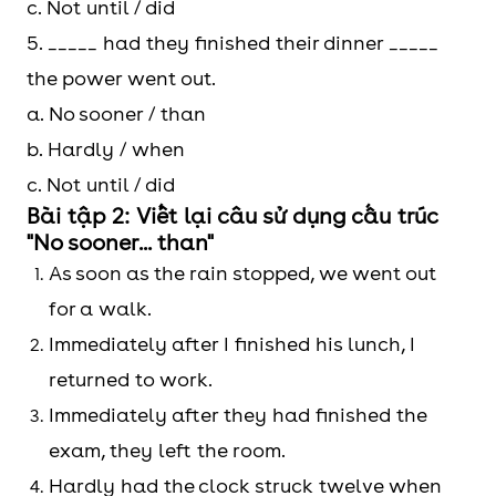
c. Not until / did
5. _____ had they finished their dinner _____
the power went out.
a. No sooner / than
b. Hardly / when
c. Not until / did
Bài tập 2: Viết lại câu sử dụng cấu trúc
"No sooner... than"
As soon as the rain stopped, we went out
for a walk.
Immediately after I finished his lunch, I
returned to work.
Immediately after they had finished the
exam, they left the room.
Hardly had the clock struck twelve when