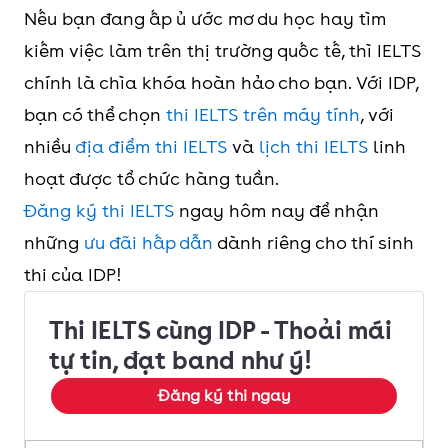
Nếu bạn đang ấp ủ ước mơ du học hay tìm
kiếm việc làm trên thị trường quốc tế, thì IELTS
chính là chìa khóa hoàn hảo cho bạn. Với IDP,
bạn có thể chọn
thi IELTS trên máy tính
, với
nhiều
địa điểm thi IELTS
và
lịch thi IELTS
linh
hoạt được tổ chức hàng tuần.
Đăng ký thi IELTS
ngay hôm nay để nhận
những
ưu đãi hấp dẫn
dành riêng cho thí sinh
thi của IDP!
Thi IELTS cùng IDP - Thoải mái
tự tin, đạt band như ý!
Đăng ký thi ngay