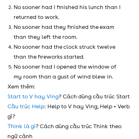
No sooner had I finished his lunch than I
returned to work.
No sooner had they finished the exam
than they left the room.
No sooner had the clock struck twelve
than the fireworks started.
No sooner had I opened the window of
my room than a gust of wind blew in.
Xem thêm:
Start to V hay Ving
? Cách dùng cấu trúc Start
Cấu trúc Help
: Help to V hay Ving, Help + Verb
gì?
Think là gì
? Cách dùng cấu trúc Think theo
ngữ cảnh