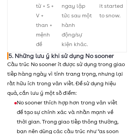
từ + S +
ngay lập
it started
V +
tức sau một
to snow.
than +
hành
mệnh
động/sự
đề
kiện khác.
5. Những lưu ý khi sử dụng No sooner
Not
Not
Nhấn mạnh
Not only
Cấu trúc No sooner ít được sử dụng trong giao
only
only +
không chỉ
does she
tiếp hàng ngày vì tính trang trọng, nhưng lại
S1 + but
một đối
play the
rất hữu ích trong văn viết. Để sử dụng hiệu
also +
tượng/hành
piano, but
quả, cần lưu ý một số điểm:
S2 + V
động mà
she also
No sooner thích hợp hơn trong văn viết
(Không
còn có đối
sings
để tạo sự chính xác và nhấn mạnh về
chỉ...
tượng/hành
beautifully.
thời gian. Trong giao tiếp thông thường,
mà
động khác.
bạn nên dùng các cấu trúc như "as soon