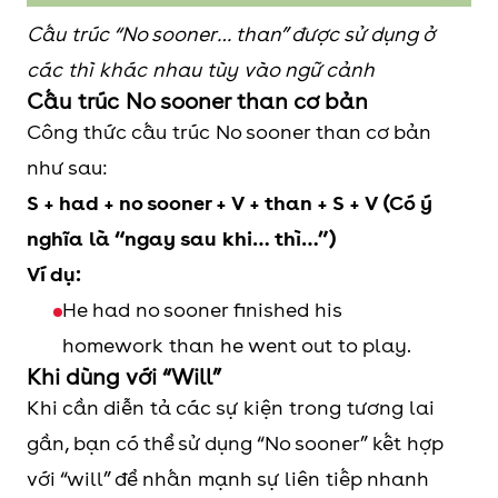
Cấu trúc “No sooner… than” được sử dụng ở
các thì khác nhau tùy vào ngữ cảnh
Cấu trúc No sooner than cơ bản
Công thức cấu trúc No sooner than cơ bản
như sau:
S + had + no sooner + V + than + S + V (Có ý
nghĩa là “ngay sau khi… thì…”)
Ví dụ:
He had no sooner finished his
homework than he went out to play.
Khi dùng với “Will”
Khi cần diễn tả các sự kiện trong tương lai
gần, bạn có thể sử dụng “No sooner” kết hợp
với “will” để nhấn mạnh sự liên tiếp nhanh