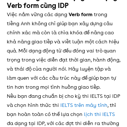
Verb form cùng IDP
Việc nắm vững các dạng
Verb form
trong
tiếng Anh không chỉ giúp bạn xây dựng câu
chính xác mà còn là chìa khóa để nâng cao
khả năng giao tiếp và viết luận một cách hiệu
quả. Mỗi dạng động từ đều đóng vai trò quan
trọng trong việc diễn đạt thời gian, hành động,
và thái độ của người nói. Hãy luyện tập và
làm quen với các cấu trúc này để giúp bạn tự
tin hơn trong mọi tình huống giao tiếp.
Nếu bạn đang chuẩn bị cho kỳ thi IELTS tại IDP
và chọn hình thức thi
IELTS trên máy tính
, thì
bạn hoàn toàn có thể lựa chọn
lịch thi IELTS
đa dạng tại IDP, với các đợt thi diễn ra thường