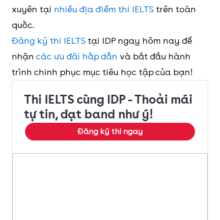
xuyên tại
nhiều địa điểm thi IELTS
trên toàn
quốc.
Đăng ký thi IELTS
tại IDP ngay hôm nay để
nhận
các ưu đãi hấp dẫn
và bắt đầu hành
trình chinh phục mục tiêu học tập của bạn!
Thi IELTS cùng IDP - Thoải mái
tự tin, đạt band như ý!
Đăng ký thi ngay