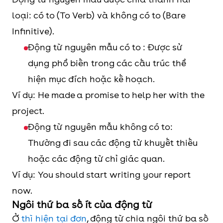
loại: có to (To Verb) và không có to (Bare
Infinitive).
Động từ nguyên mẫu có to :
Được sử
dụng phổ biến trong các cấu trúc thể
hiện mục đích hoặc kế hoạch.
Ví dụ: He made a promise to help her with the
project.
Động từ nguyên mẫu không có to:
Thường đi sau các động từ khuyết thiếu
hoặc các động từ chỉ giác quan.
Ví dụ: You should start writing your report
now.
Ngôi thứ ba số ít của động từ
Ở
thì hiện tại đơn
, động từ chia ngôi thứ ba số