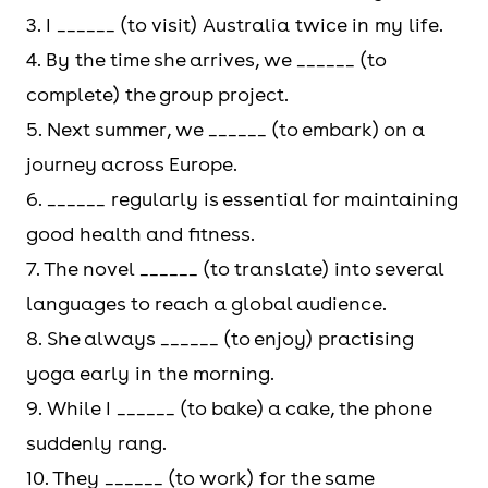
3. I ______ (to visit) Australia twice in my life.
4. By the time she arrives, we ______ (to
complete) the group project.
5. Next summer, we ______ (to embark) on a
journey across Europe.
6. ______ regularly is essential for maintaining
good health and fitness.
7. The novel ______ (to translate) into several
languages to reach a global audience.
8. She always ______ (to enjoy) practising
yoga early in the morning.
9. While I ______ (to bake) a cake, the phone
suddenly rang.
10. They ______ (to work) for the same