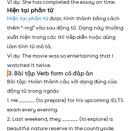
Ví dụ: She has completed the essay on time.
Hiện tại phân từ
Hiện tại phân từ
được hình thành bằng cách
thêm “-ing” vào sau động từ. Dạng này thường
xuất hiện trong các thì tiếp diễn hoặc dùng
làm tính từ mô tả.
Ví dụ: The movie was so entertaining that I
watched it twice.
3. Bài tập Verb form có đáp án
Bài tập: Hoàn thành câu với dạng đúng của
động từ trong ngoặc
1. He ______ (to prepare) for his upcoming IELTS
exam every evening.
2. Last weekend, they ______ (to explore) a
beautiful nature reserve in the countryside.