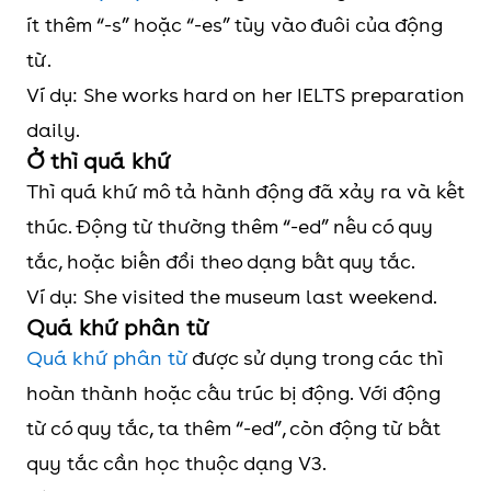
ít thêm “-s” hoặc “-es” tùy vào đuôi của động
từ.
Ví dụ: She works hard on her IELTS preparation
daily.
Ở thì quá khứ
Thì quá khứ mô tả hành động đã xảy ra và kết
thúc. Động từ thường thêm “-ed” nếu có quy
tắc, hoặc biến đổi theo dạng bất quy tắc.
Ví dụ: She visited the museum last weekend.
Quá khứ phân từ
Quá khứ phân từ
được sử dụng trong các thì
hoàn thành hoặc cấu trúc bị động. Với động
từ có quy tắc, ta thêm “-ed”, còn động từ bất
quy tắc cần học thuộc dạng V3.