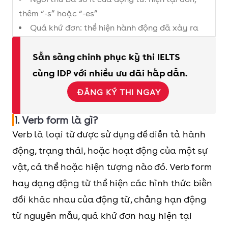
thêm “-s” hoặc “-es”
Quá khứ đơn: thể hiện hành động đã xảy ra
và kết thúc.
Quá khứ phân từ: dùng trong thì hoàn thành
Sẵn sàng chinh phục kỳ thi IELTS
hoặc cấu trúc bị động.
cùng IDP với nhiều ưu đãi hấp dẫn.
Hiện tại phân từ: dùng trong các thì tiếp diễn
ĐĂNG KÝ THI NGAY
hoặc làm tính từ.
1. Verb form là gì?
Verb là loại từ được sử dụng để diễn tả hành
động, trạng thái, hoặc hoạt động của một sự
vật, cá thể hoặc hiện tượng nào đó. Verb form
hay dạng động từ thể hiện các hình thức biến
đổi khác nhau của động từ, chẳng hạn động
từ nguyên mẫu, quá khứ đơn hay hiện tại