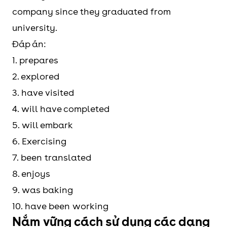
company since they graduated from
university.
Đáp án:
1. prepares
2. explored
3. have visited
4. will have completed
5. will embark
6. Exercising
7. been translated
8. enjoys
9. was baking
10. have been working
Nắm vững cách sử dụng các dạng