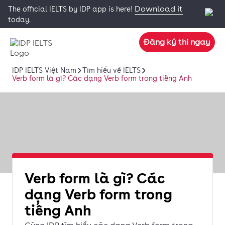
Download it
The official IELTS by IDP app is here!
today.
Đăng ký thi ngay
IDP IELTS Việt Nam
Tìm hiểu về IELTS
Verb form là gì? Các dạng Verb form trong tiếng Anh
Verb form là gì? Các
dạng Verb form trong
tiếng Anh