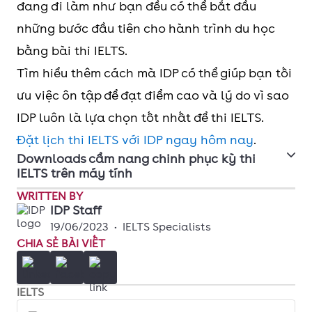
đang đi làm như bạn đều có thể bắt đầu
những bước đầu tiên cho hành trình du học
bằng bài thi IELTS.
Tìm hiểu thêm cách mà IDP có thể giúp bạn tối
ưu việc ôn tập để đạt điểm cao và lý do vì sao
IDP luôn là lựa chọn tốt nhất để thi IELTS.
Đặt lịch thi IELTS với IDP ngay hôm nay
.
Downloads cẩm nang chinh phục kỳ thi
IELTS trên máy tính
WRITTEN BY
Cẩm nang thi IELTS trên máy tính
IDP Staff
19/06/2023
•
IELTS Specialists
CHIA SẺ BÀI VIẾT
IELTS