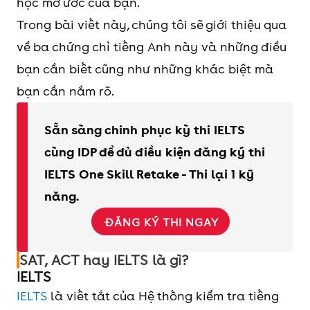
học mơ ước của bạn.
Trong bài viết này, chúng tôi sẽ giới thiệu qua
về ba chứng chỉ tiếng Anh này và những điều
bạn cần biết cũng như những khác biệt mà
bạn cần nắm rõ.
Sẵn sàng chinh phục kỳ thi IELTS
cùng IDP để đủ điều kiện đăng ký thi
IELTS One Skill Retake - Thi lại 1 kỹ
năng.
ĐĂNG KÝ THI NGAY
SAT, ACT hay IELTS là gì?
IELTS
IELTS
là viết tắt của Hệ thống kiểm tra tiếng