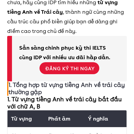
chưa, hãy cùng IDP tìm hiểu những
từ vựng
tiếng Anh về Trái cây
, thành ngữ cùng những
cấu trúc câu phổ biến giúp bạn dễ dàng ghi
điểm cao trong chủ đề này.
Sẵn sàng chinh phục kỳ thi IELTS
cùng IDP với nhiều ưu đãi hấp dẫn.
ĐĂNG KÝ THI NGAY
1. Tổng hợp từ vựng tiếng Anh về trái cây
thường gặp
1. Từ vựng tiếng Anh về trái cây bắt đầu
với chữ A, B
Từ vựng
Phát âm
Ý nghĩa