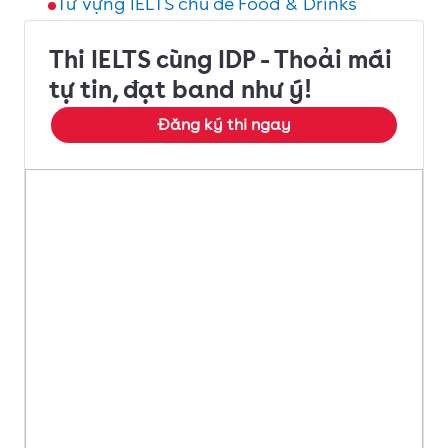
Từ vựng IELTS chủ đề Food & Drinks
Thi IELTS cùng IDP - Thoải mái
tự tin, đạt band như ý!
Đăng ký thi ngay