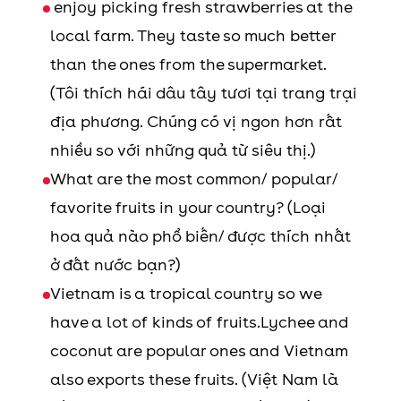
enjoy picking fresh strawberries at the
local farm. They taste so much better
Yummy
Ngon
This cake is really
than the ones from the supermarket.
yummy.
(Tôi thích hái dâu tây tươi tại trang trại
địa phương. Chúng có vị ngon hơn rất
nhiều so với những quả từ siêu thị.)
What are the most common/ popular/
favorite fruits in your country? (Loại
hoa quả nào phổ biến/ được thích nhất
ở đất nước bạn?)
Vietnam is a tropical country so we
have a lot of kinds of fruits.Lychee and
coconut are popular ones and Vietnam
also exports these fruits. (Việt Nam là