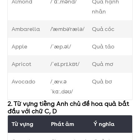
Almond
/ˈɑː.mənd/
Quả hạnh
nhân
Ambarella
/'æmbə'rælə/
Quả cóc
Apple
/ˈæp.əl/
Quả táo
Apricot
/ˈeɪ.prɪ.kɒt/
Quả mơ
Avocado
/ˌæv.ə
Quả bơ
ˈkɑː.dəʊ/
2. Từ vựng tiếng Anh chủ đề hoa quả bắt
Banana
/bəˈnɑː.nə/
Quả chuối
đầu với chữ C, D
Từ vựng
Phát âm
Ý nghĩa
Blackberry
/ˈblæk.bər.i/
Quả mâm xôi
đen