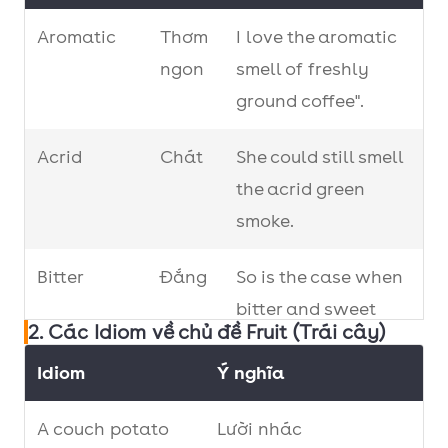
Sweet
Aromatic
Thơm
/ˌswiːt pə
I love the aromatic
Khoai
potato
ngon
ˈteɪ.təʊ/
smell of freshly
lang
ground coffee".
Turmeric
/ˈtɜː.mər.ɪk/
Nghệ
Acrid
Chát
She could still smell
the acrid green
smoke.
Bitter
Đắng
So is the case when
bitter and sweet
2. Các Idiom về chủ đề Fruit (Trái cây)
flavors merge.
Idiom
Ý nghĩa
Bittersweet
Vừa
Climbing
A couch potato
ngọt
Lười nhác
bittersweet is a