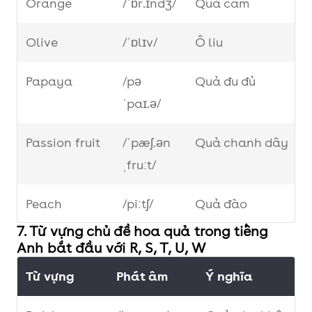
Orange
/ˈɒr.ɪndʒ/
Quả cam
Mandarin
/’mændərin/
Quả quýt
Olive
/ˈɒlɪv/
Ô liu
Melon
/ˈmɛlən/
Dưa lưới
Papaya
/pə
Quả đu đủ
ˈpaɪ.ə/
Malay
/məˈleɪ ˈæpl/
Điều
apple
Passion fruit
/ˈpæʃ.ən
Quả chanh dây
ˌfruːt/
Nectarine
/ˈnɛktərɪn/
Xuân đào
Peach
/piːtʃ/
Quả đào
7. Từ vựng chủ đề hoa quả trong tiếng
Pear
/peər/
Quả lê
Anh bắt đầu với R, S, T, U, W
Từ vựng
Phát âm
Ý nghĩa
Persimmon
/pə
Quả hồng
ˈsɪm.ən/