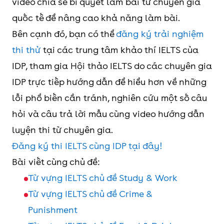
video chia sẻ bí quyết làm bài từ chuyên gia
quốc tế để nâng cao khả năng làm bài.
Bên cạnh đó, bạn có thể
đăng ký trải nghiệm
thi thử
tại các trung tâm khảo thí IELTS của
IDP, tham gia Hội thảo IELTS do các chuyên gia
IDP trực tiếp hướng dẫn để hiểu hơn về những
lỗi phổ biến cần tránh, nghiên cứu một số câu
hỏi và câu trả lời mẫu cùng video hướng dẫn
luyện thi từ chuyên gia.
Đăng ký thi IELTS cùng IDP tại đây!
Bài viết cùng chủ đề:
Từ vựng IELTS chủ đề Study & Work
Từ vựng IELTS chủ đề Crime &
Punishment