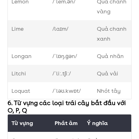
Lemon
/ˈlem.ən/
Quả chanh
xù
vàng
Java-Plum
/ˈʤɑːvə-plʌm/
Trâm
Lime
/laɪm/
Quả chanh
mốc
xanh
Kumquat
/ˈkʌm.kwɒt/
Quất
Longan
/ˈlɒŋ.ɡən/
Quả nhãn
Kiwi fruit
/ˈkiːwi(ː) fruːt/
Quả
Litchi
/ˈliː.tʃiː/
Quả vải
Kiwi
Loquat
/ˈləʊ.kwɒt/
Nhót tây
6. Từ vựng các loại trái cây bắt đầu với
Mangosteen
/
Măng cụt
O, P, Q
ˈmæŋ.ɡə.stiːn/
Từ vựng
Phát âm
Ý nghĩa
Mango
/ˈmæŋgəʊ/
Xoài