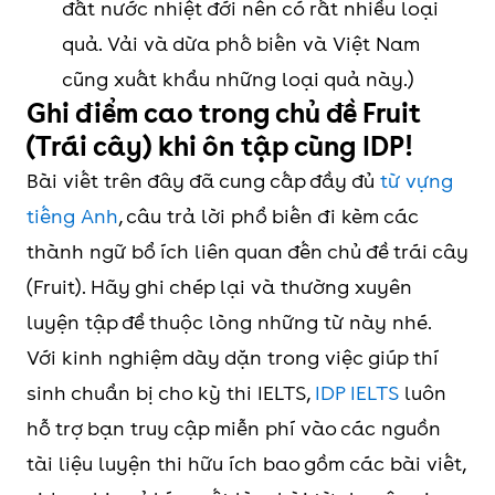
đất nước nhiệt đới nên có rất nhiều loại
quả. Vải và dừa phố biến và Việt Nam
cũng xuất khẩu những loại quả này.)
Ghi điểm cao trong chủ đề Fruit
(Trái cây) khi ôn tập cùng IDP!
Bài viết trên đây đã cung cấp đầy đủ
từ vựng
tiếng Anh
, câu trả lời phổ biến đi kèm các
thành ngữ bổ ích liên quan đến chủ đề trái cây
(Fruit). Hãy ghi chép lại và thường xuyên
luyện tập để thuộc lòng những từ này nhé.
Với kinh nghiệm dày dặn trong việc giúp thí
sinh chuẩn bị cho kỳ thi IELTS,
IDP IELTS
luôn
hỗ trợ bạn truy cập miễn phí vào các nguồn
tài liệu luyện thi hữu ích bao gồm các bài viết,