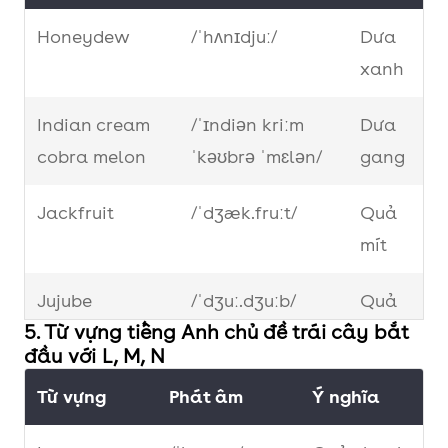
Date
/deɪt/
Quả chà là
Honeydew
/ˈhʌnɪdjuː/
Dưa
Dragon
/ˈdræɡ.ən
Quả thanh
xanh
fruit
ˌfruːt/
long
Indian cream
/ˈɪndiən kriːm
Dưa
Durian
cobra melon
/ˈdʒʊə.ri.ən/
ˈkəʊbrə ˈmɛlən/
Quả sầu
gang
riêng
Jackfruit
/ˈdʒæk.fruːt/
Quả
mít
Jujube
/ˈdʒuː.dʒuːb/
Quả
5. Từ vựng tiếng Anh chủ đề trái cây bắt
táo
đầu với L, M, N
ta
Từ vựng
Phát âm
Ý nghĩa
Juniper berry
/ˈʤuːnɪpə ˈbɛri/
Bách