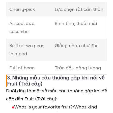
vừa
twisting, woody
Cherry-pick
Lựa chọn rất cẩn thận
đắng
vine that climbs
rope-like on trees.
As cool as a
Bình tĩnh, thoải mái
cucumber
Bland
Nhạt
He found the soup
nhẽo
tasteless and
Be like two peas
Giống nhau như đúc
bland.
in a pod
Delicious
Thơm
Delicious home-
Full of bean
Tràn đầy năng lượng
tho,
baked brown bread.
3. Những mẫu câu thường gặp khi nói về
ngon
Life is a bowl of
Cuộc sống sung túc, dễ
Fruit (Trái cây)
miệng
cherries
dàng
Dưới đây là một số mẫu câu thường gặp khi đề
cập đến Fruit (Trái cây):
Highly-
Đậm
Taste and adjust the
Go bananas
Trở nên phấn khích
What is your favorite fruit?/What kind
seasoned
vị
seasoning – the
hoặc tức giận