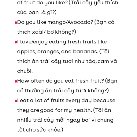
of fruit do you like? (Trái cây yêu thích
sauce should be
của bạn là gì?)
The apple of
Người mà ai đó yêu
fairly highly
Do you like mango/Avocado? (Bạn có
someone’s eye
thích, trân trọng
seasoned.
thích xoài/ bơ không?)
I love/enjoy eating fresh fruits like
Mild sweet
Compare apples
Ngọt
Khác biệt, không
It can add a mild
apples, oranges, and bananas. (Tôi
and oranges
thanh
giống nhau
sweetness and
thích ăn trái cây tươi như táo, cam và
dryness.
Go pear – shape
Thất bại
chuối.
Spicy
Cay
I love spicy food.
How often do you eat fresh fruit? (Bạn
có thường ăn trái cây tươi không?)
Sweet
Ngọt
I like sweet things.
I eat a lot of fruits every day because
they are good for my health. (Tôi ăn
Salty
Có
The very salty
nhiều trái cây mỗi ngày bời vì chúng
muối,
water buoyed her
tốt cho sức khỏe.)
mặn
as she swam.