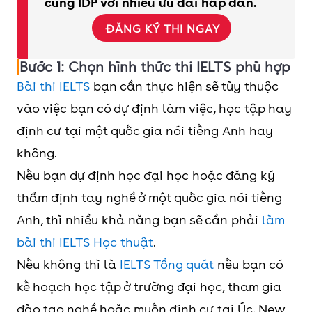
cùng IDP với nhiều ưu đãi hấp dẫn.
ĐĂNG KÝ THI NGAY
Bước 1: Chọn hình thức thi IELTS phù hợp
Bài thi IELTS
bạn cần thực hiện sẽ tùy thuộc
vào việc bạn có dự định làm việc, học tập hay
định cư tại một quốc gia nói tiếng Anh hay
không.
Nếu bạn dự định học đại học hoặc đăng ký
thẩm định tay nghề ở một quốc gia nói tiếng
Anh, thì nhiều khả năng bạn sẽ cần phải
làm
bài thi IELTS Học thuật
.
Nếu không thì là
IELTS Tổng quát
nếu bạn có
kế hoạch học tập ở trường đại học, tham gia
đào tạo nghề hoặc muốn định cư tại Úc, New