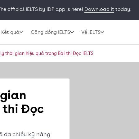
he official IELTS by IDP app is here!
Download it
today.
Kết quả
Cộng đồng IELTS
Về IELTS
ý thời gian hiệu quả trong Bài thi Đọc IELTS
 gian
 thi Đọc
iá đa chiều kỹ năng