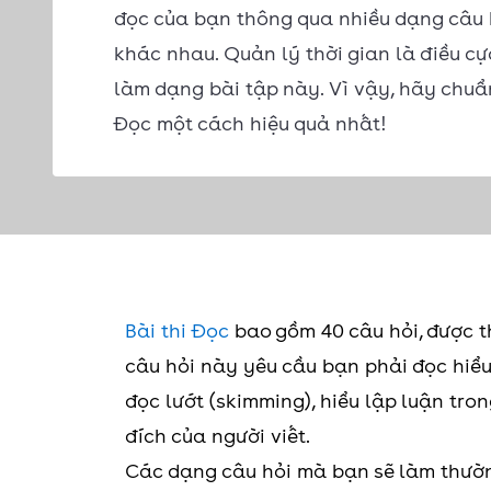
đọc của bạn thông qua nhiều dạng câu 
khác nhau. Quản lý thời gian là điều cực
làm dạng bài tập này. Vì vậy, hãy chuẩ
Đọc một cách hiệu quả nhất!
Bài thi Đọc
bao gồm 40 câu hỏi, được th
câu hỏi này yêu cầu bạn phải đọc hiểu đ
đọc lướt (skimming), hiểu lập luận tro
đích của người viết.
Các dạng câu hỏi mà bạn sẽ làm thường