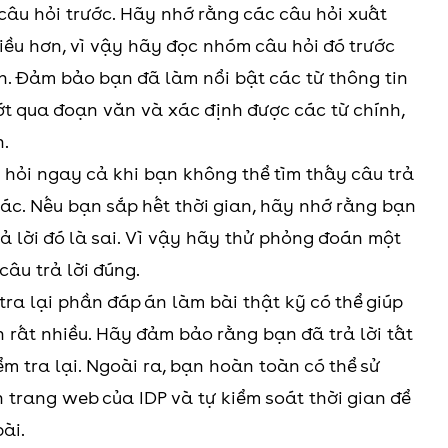
 câu hỏi trước. Hãy nhớ rằng các câu hỏi xuất
ều hơn, vì vậy hãy đọc nhóm câu hỏi đó trước
n. Đảm bảo bạn đã làm nổi bật các từ thông tin
ớt qua đoạn văn và xác định được các từ chính,
n.
u hỏi ngay cả khi bạn không thể tìm thấy câu trả
ác. Nếu bạn sắp hết thời gian, hãy nhớ rằng bạn
ả lời đó là sai. Vì vậy hãy thử phỏng đoán một
câu trả lời đúng.
tra lại phần đáp án làm bài thật kỹ có thể giúp
ên rất nhiều. Hãy đảm bảo rằng bạn đã trả lời tất
ểm tra lại. Ngoài ra, bạn hoàn toàn có thể sử
n trang web của IDP và tự kiểm soát thời gian để
ài.