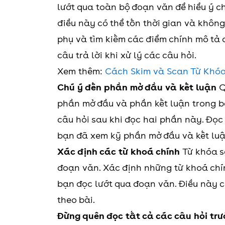
lướt qua toàn bộ đoạn văn để hiểu ý ch
điều này có thể tốn thời gian và không 
phụ và tìm kiếm các điểm chính mô tả đ
câu trả lời khi xử lý các câu hỏi.
Xem thêm:
Cách Skim và Scan Từ Khóa
Chú ý đến phần mở đầu và kết luận
Q
phần mở đầu và phần kết luận trong bài
câu hỏi sau khi đọc hai phần này. Đọc
bạn đã xem kỹ phần mở đầu và kết luậ
Xác định các từ khoá chính
Từ khóa s
đoạn văn. Xác định những từ khoá ch
bạn đọc lướt qua đoạn văn. Điều này có
theo bài.
Đừng quên đọc tất cả các câu hỏi trư