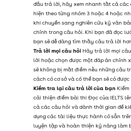
đầu trả lời, hãy xem nhanh tất cả các
hiện theo từng nhóm 3 hoặc 4 hoặc nhi
khi chuyển sang nghiên cứu kỹ văn bả
chính trong câu hỏi. Khi bạn đã đọc lư
bạn sẽ dễ dàng tìm thấy câu trả lời hơ
Trả lời mọi câu hỏi
Hãy trả lời mọi câ
lời hoặc chọn được một đáp án chính x
sẽ không bị mất điểm nếu những câu tr
cách có cơ sở và có thể bạn sẽ có được 
Kiểm tra lại câu trả lời của bạn
Kiểm 
cải thiện điểm bài thi Đọc của IELTS l
cả các câu hỏi và dành thời gian để ki
dụng các tài liệu thực hành có sẵn trê
luyện tập và hoàn thiện kỹ năng làm b