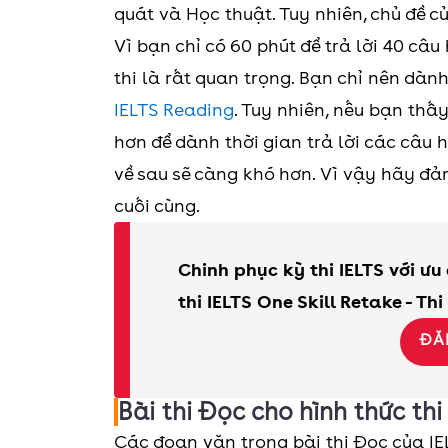
quát và Học thuật. Tuy nhiên, chủ đề c
Vì bạn chỉ có 60 phút để trả lời 40 câu
thi là rất quan trọng. Bạn chỉ nên dàn
IELTS Reading
. Tuy nhiên, nếu bạn thấ
hơn để dành thời gian trả lời các câu 
về sau sẽ càng khó hơn. Vì vậy hãy đả
cuối cùng.
Chinh phục kỳ thi IELTS với ưu
thi IELTS One Skill Retake - Thi
ĐĂ
Bài thi Đọc cho hình thức th
Các đoạn văn trong bài thi Đọc của IEL