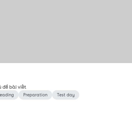
 đề bài viết
eading
Preparation
Test day