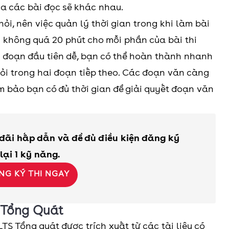
ủa các bài đọc sẽ khác nhau.
 hỏi, nên việc quản lý thời gian trong khi làm bài
h không quá 20 phút cho mỗi phần của bài thi
y đoạn đầu tiên dễ, bạn có thể hoàn thành nhanh
hỏi trong hai đoạn tiếp theo. Các đoạn văn càng
m bảo bạn có đủ thời gian để giải quyết đoạn văn
 đãi hấp dẫn và để đủ điều kiện đăng ký
 lại 1 kỹ năng.
NG KÝ THI NGAY
i Tổng Quát
TS Tổng quát được trích xuất từ các tài liệu có