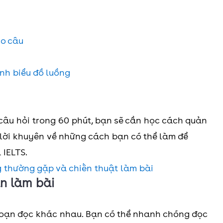
ho câu
ành biểu đồ luồng
 câu hỏi trong 60 phút, bạn sẽ cần học cách quản
ố lời khuyên về những cách bạn có thể làm để
 IELTS.
 thường gặp và chiến thuật làm bài
an làm bài
 đoạn đọc khác nhau. Bạn có thể nhanh chóng đọc