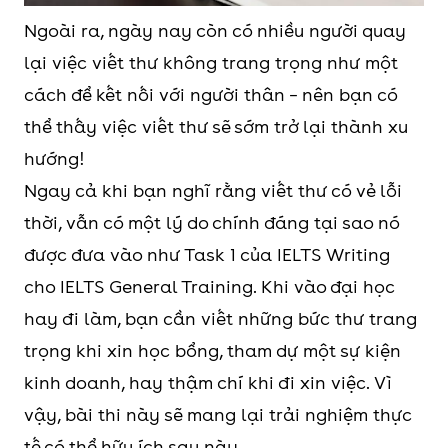
Ngoài ra, ngày nay còn có nhiều người quay
lại việc viết thư không trang trọng như một
cách để kết nối với người thân – nên bạn có
thể thấy việc viết thư sẽ sớm trở lại thành xu
hướng!
Ngay cả khi bạn nghĩ rằng viết thư có vẻ lỗi
thời, vẫn có một lý do chính đáng tại sao nó
được đưa vào như Task 1 của IELTS Writing
cho IELTS General Training. Khi vào đại học
hay đi làm, bạn cần viết những bức thư trang
trọng khi xin học bổng, tham dự một sự kiện
kinh doanh, hay thậm chí khi đi xin việc. Vì
vậy, bài thi này sẽ mang lại trải nghiệm thực
tế có thể hữu ích sau này.