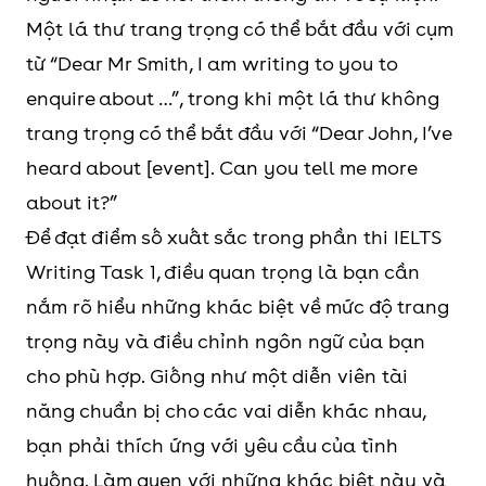
Một lá thư trang trọng có thể bắt đầu với cụm
từ “Dear Mr Smith, I am writing to you to
enquire about …”, trong khi một lá thư không
trang trọng có thể bắt đầu với “Dear John, I’ve
heard about [event]. Can you tell me more
about it?”
Để đạt điểm số xuất sắc trong phần thi IELTS
Writing Task 1, điều quan trọng là bạn cần
nắm rõ hiểu những khác biệt về mức độ trang
trọng này và điều chỉnh ngôn ngữ của bạn
cho phù hợp. Giống như một diễn viên tài
năng chuẩn bị cho các vai diễn khác nhau,
bạn phải thích ứng với yêu cầu của tình
huống. Làm quen với những khác biệt này và