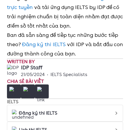
trực tuyến
và tải ứng dụng IELTS by IDP để có
trải nghiệm chuẩn bị toàn diện nhằm đạt được
điểm số tốt nhất của bạn.
Ban đã sẵn sàng để tiếp tục những bước tiếp
theo?
Đăng ký thi IELTS
với IDP và bắt đầu con
đường thành công của bạn.
WRITTEN BY
IDP Staff
21/05/2024
•
IELTS Specialists
CHIA SẺ BÀI VIẾT
IELTS
Đăng ký thi IELTS
Lịch thi IELTS