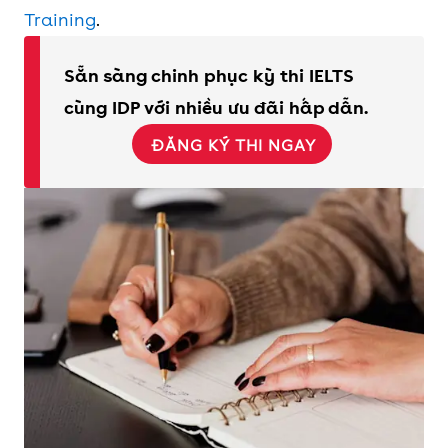
Training
.
Sẵn sàng chinh phục kỳ thi IELTS
cùng IDP với nhiều ưu đãi hấp dẫn.
ĐĂNG KÝ THI NGAY