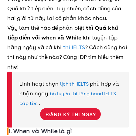
Quá khứ tiếp diễn. Tuy nhiên, cách dùng của
hai giới từ này lại có phần khác nhau.
Vậy làm thế nào để phân biệt
thì Quá khứ
tiếp diễn với when và While
khi luyện tập
hàng ngày và cả khi
thi IELTS
? Cách dùng hai
thì này như thế nào? Cùng IDP tìm hiểu thêm
nhé!
Linh hoạt chọn
phù hợp và
lịch thi IELTS
nhận ngay
bộ luyện thi tăng band IELTS
.
cấp tốc
ĐĂNG KÝ THI NGAY
1. When và While là gì