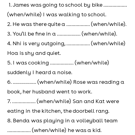
1. James was going to school by bike ………………
(when/while) I was walking to school.
2. He was there quite a ……………… (when/while).
3. You’ll be fine in a ……………… (when/while).
4. Nhi is very outgoing, ……………… (when/while)
Hoa is shy and quiet.
5. I was cooking ……………… (when/while)
suddenly I heard a noise.
6. ……………… (when/while) Rose was reading a
book, her husband went to work.
7. ……………… (when/while) San and Kat were
eating in the kitchen, the doorbell rang.
8. Benda was playing in a volleyball team
……………… (when/while) he was a kid.