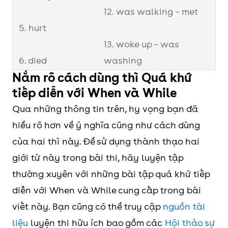
12. was walking – met
5. hurt
13. woke up – was
6. died
washing
Nắm rõ cách dùng thì Quá khứ
tiếp diễn với When và While
7. was raining
14. was working –
Qua những thông tin trên, hy vọng bạn đã
phoned
hiểu rõ hơn về ý nghĩa cũng như cách dùng
của hai thì này. Để sử dụng thành thạo hai
15. were having –
giới từ này trong bài thi, hãy luyện tập
started
thường xuyên với những bài tập quá khứ tiếp
diễn với When và While cung cấp trong bài
viết này. Bạn cũng có thể truy cập
nguồn tài
liệu
luyện thi hữu ích bao gồm các
Hội thảo sự