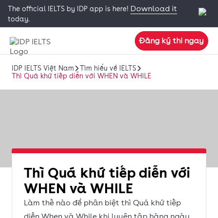
Download it
The official IELTS by IDP app is here!
today.
Đăng ký thi ngay
IDP IELTS Việt Nam
Tìm hiểu về IELTS
Thì Quá khứ tiếp diễn với WHEN và WHILE
Thì Quá khứ tiếp diễn với
WHEN và WHILE
Làm thế nào để phân biệt thì Quá khứ tiếp
diễn When và While khi luyện tập hàng ngày