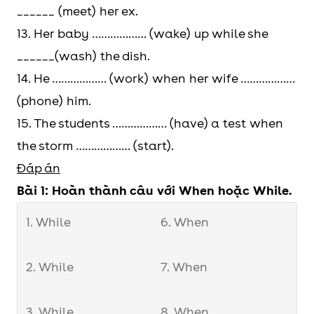
______ (meet) her ex.
13. Her baby ……………… (wake) up while she
______(wash) the dish.
14. He ……………… (work) when her wife ………………
(phone) him.
15. The students ……………… (have) a test when
the storm ……………… (start).
Đáp án
Bài 1: Hoàn thành câu với When hoặc While.
1. While
6. When
2. While
7. When
3. While
8. When