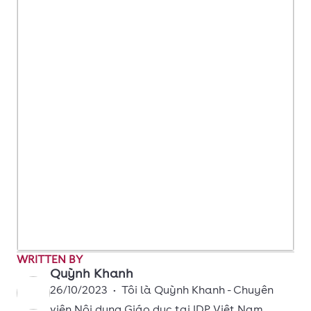
WRITTEN BY
Quỳnh Khanh
26/10/2023
•
Tôi là Quỳnh Khanh - Chuyên
viên Nội dung Giáo dục tại IDP Việt Nam