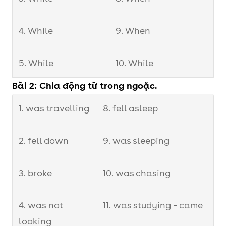
4. While
9. When
5. While
10. While
Bài 2: Chia động từ trong ngoặc.
1. was travelling
8. fell asleep
2. fell down
9. was sleeping
3. broke
10. was chasing
4. was not
11. was studying – came
looking