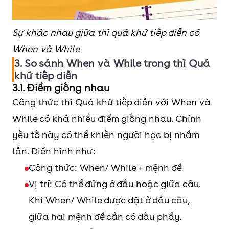
in.
raining.
Sự khác nhau giữa thì quá khứ tiếp diễn có
When và While
3. So sánh When và While trong thì Quá
khứ tiếp diễn
3.1. Điểm giống nhau
Công thức thì Quá khứ tiếp diễn với When và
While có khá nhiều điểm giống nhau. Chính
yếu tố này có thể khiến người học bị nhầm
lẫn. Điển hình như:
Công thức: When/ While + mệnh đề
Vị trí: Có thể đứng ở đầu hoặc giữa câu.
Khi When/ While được đặt ở đầu câu,
giữa hai mệnh đề cần có dấu phẩy.