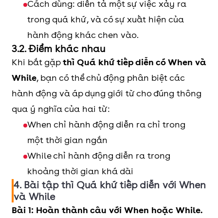
Cách dùng: diễn tả một sự việc xảy ra
trong quá khứ, và có sự xuất hiện của
hành động khác chen vào.
3.2. Điểm khác nhau
Khi bắt gặp
thì Quá khứ tiếp diễn có When và
While
, bạn có thể chủ động phân biệt các
hành động và áp dụng giới từ cho đúng thông
qua ý nghĩa của hai từ:
When chỉ hành động diễn ra chỉ trong
một thời gian ngắn
While chỉ hành động diễn ra trong
khoảng thời gian khá dài
4. Bài tập thì Quá khứ tiếp diễn với When
và While
Bài 1: Hoàn thành câu với When hoặc While.