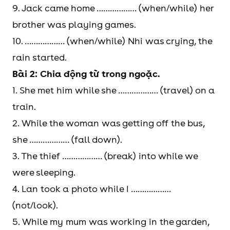
9. Jack came home ……………… (when/while) her
brother was playing games.
10. ……………… (when/while) Nhi was crying, the
rain started.
Bài 2: Chia động từ trong ngoặc.
1. She met him while she ……………… (travel) on a
train.
2. While the woman was getting off the bus,
she ……………… (fall down).
3. The thief ……………… (break) into while we
were sleeping.
4. Lan took a photo while I ………………
(not/look).
5. While my mum was working in the garden,