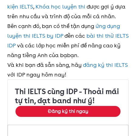
kiện IELTS
,
Khóa học luyện thi
được gợi ý dựa
trên nhu cầu và trình độ của mỗi cá nhân.
Bên cạnh đó, bạn có thể tận dụng
ứng dụng
luyện thi IELTS by IDP
đến các
bài thi thử IELTS
IDP
và các lớp học miễn phí để nâng cao kỹ
năng tiếng Anh của bạbạn.
Và khi bạn đã sẵn sàng, hãy
đăng ký thi IELTS
với IDP ngay hôm nay!
Thi IELTS cùng IDP - Thoải mái
tự tin, đạt band như ý!
Đăng ký thi ngay