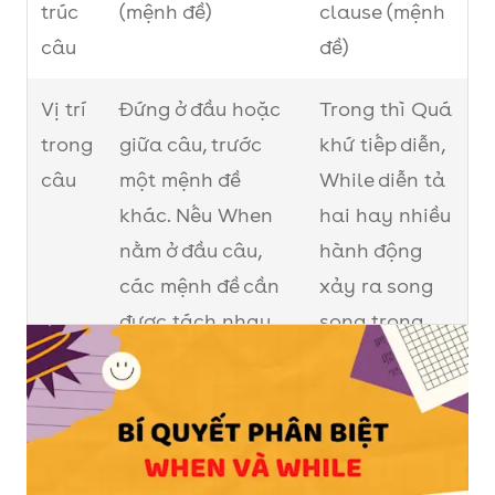
trúc
(mệnh đề)
clause (mệnh
câu
đề)
Vị trí
Đứng ở đầu hoặc
Trong thì Quá
trong
giữa câu, trước
khứ tiếp diễn,
câu
một mệnh đề
While diễn tả
khác. Nếu When
hai hay nhiều
nằm ở đầu câu,
hành động
các mệnh đề cần
xảy ra song
được tách nhau
song trong
bởi dấu phẩy.
quá khứ.
Ví dụ
The children were
While I was
shouting when
jogging, it
the teacher came
started