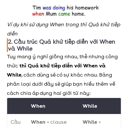
Ví dụ khi sử dụng When trong thì Quá khứ tiếp
diễn
2. Cấu trúc Quá khứ tiếp diễn với When
và While
Tuy mang ý nghĩ giống nhau, thế nhưng công
thức
thì Quá khứ tiếp diễn với When và
While
, cách dùng sẽ có sự khác nhau. Bảng
phân loại dưới đây sẽ giúp bạn hiểu thêm về
cách chia áp dụng hai giới từ này:
When
While
Cấu
When
+ clause
While
+