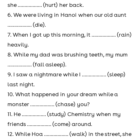
she ……………… (hurt) her back.
6. We were living in Hanoi when our old aunt
……………… (die).
7. When I got up this morning, it ……………… (rain)
heavily.
8. While my dad was brushing teeth, my mum
……………… (fall asleep).
9. I saw a nightmare while I ……………… (sleep)
last night.
10. What happened in your dream while a
monster ……………… (chase) you?
11. He ……………… (study) Chemistry when my
friends ……………… (come) around.
12. While Hoa ……………… (walk) in the street, she