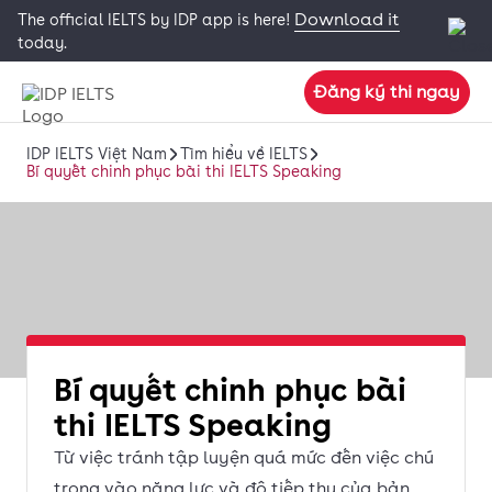
Download it
The official IELTS by IDP app is here!
today.
Đăng ký thi ngay
IDP IELTS Việt Nam
Tìm hiểu về IELTS
Bí quyết chinh phục bài thi IELTS Speaking
Bí quyết chinh phục bài
thi IELTS Speaking
Từ việc tránh tập luyện quá mức đến việc chú
trọng vào năng lực và độ tiếp thu của bản