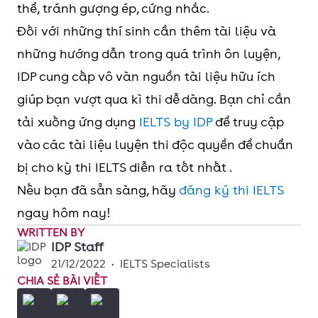
thể, tránh gượng ép, cứng nhắc.
Đối với những thí sinh cần thêm tài liệu và
những hướng dẫn trong quá trình ôn luyện,
IDP cung cấp vô vàn nguồn tài liệu hữu ích
giúp bạn vượt qua kì thi dễ dàng. Bạn chỉ cần
tải xuống ứng dụng
IELTS by IDP
để truy cập
vào các tài liệu luyện thi độc quyền để chuẩn
bị cho kỳ thi IELTS diễn ra tốt nhất .
Nếu bạn đã sẵn sàng, hãy
đăng ký thi IELTS
ngay hôm nay!
WRITTEN BY
IDP Staff
21/12/2022
•
IELTS Specialists
CHIA SẺ BÀI VIẾT