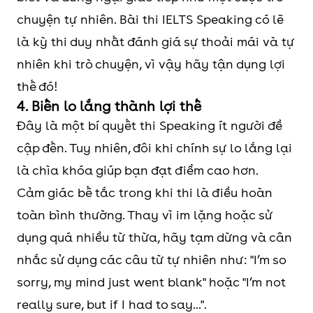
chuyện tự nhiên. Bài thi IELTS Speaking có lẽ
là kỳ thi duy nhất đánh giá sự thoải mái và tự
nhiên khi trò chuyện, vì vậy hãy tận dụng lợi
thế đó!
4. Biến lo lắng thành lợi thế
Đây là một bí quyết thi Speaking ít người đề
cập đến. Tuy nhiên, đôi khi chính sự lo lắng lại
là chìa khóa giúp bạn đạt điểm cao hơn.
Cảm giác bế tắc trong khi thi là điều hoàn
toàn bình thường. Thay vì im lặng hoặc sử
dụng quá nhiều từ thừa, hãy tạm dừng và cân
nhắc sử dụng các câu từ tự nhiên như: "I’m so
sorry, my mind just went blank" hoặc "I’m not
really sure, but if I had to say...".