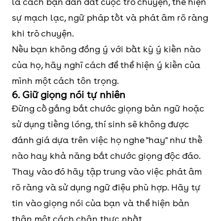
là cách bạn dẫn dắt cuộc trò chuyện, thể hiện
sự mạch lạc, ngữ pháp tốt và phát âm rõ ràng
khi trò chuyện.
Nếu bạn không đồng ý với bất kỳ ý kiến nào
của họ, hãy nghĩ cách để thể hiện ý kiến của
mình một cách tôn trọng.
6. Giữ giọng nói tự nhiên
Đừng cố gắng bắt chước giọng bản ngữ hoặc
sử dụng tiếng lóng, thí sinh sẽ không được
đánh giá dựa trên việc họ nghe "hay" như thế
nào hay khả năng bắt chước giọng độc đáo.
Thay vào đó hãy tập trung vào việc phát âm
rõ ràng và sử dụng ngữ điệu phù hợp. Hãy tự
tin vào giọng nói của bạn và thể hiện bản
thân một cách chân thực nhất.