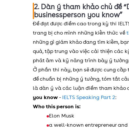
2. Dàn ý tham khảo chủ đề “
businessperson you know”
Để đạt được điểm cao trong kỳ thi IELT
trang bị cho mình những kiến thức về
t
những gì giám khảo đang tìm kiếm, bạn
quả, tập trung vào việc cải thiện các 
phát âm và kỹ năng trình bày ý tưởn
Ở phần thi này, bạn sẽ được cung cấp th
để chuẩn bị những ý tưởng, tóm tắt câu 
là dàn ý và các luận điểm tham khảo 
you know
-
IELTS Speaking Part 2
:
Who this person is:
Elon Musk
a well-known entrepreneur and