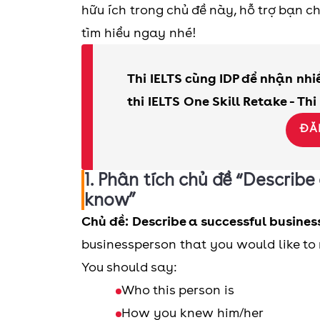
hữu ích trong chủ đề này, hỗ trợ bạn c
tìm hiểu ngay nhé!
Thi IELTS cùng IDP để nhận nh
thi IELTS One Skill Retake - Thi
ĐĂ
1. Phân tích chủ đề “Describ
know”
Chủ đề: Describe a successful busine
businessperson that you would like to
You should say:
Who this person is
How you knew him/her