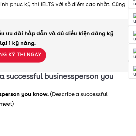
hinh phục kỳ thi IELTS với số điểm cao nhất. Cùng
iều ưu đãi hấp dẫn và đủ điều kiện đăng ký
 lại 1 kỹ năng.
NG KÝ THI NGAY
e a successful businessperson you
ssperson you know.
(Describe a successful
 meet)