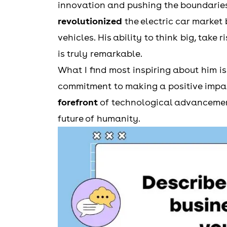
innovation and pushing the boundaries 
revolutionized
the electric car market
vehicles. His ability to think big, take 
is truly remarkable.
What I find most inspiring about him is
commitment to making a positive impac
forefront
of technological advancement
future of humanity.