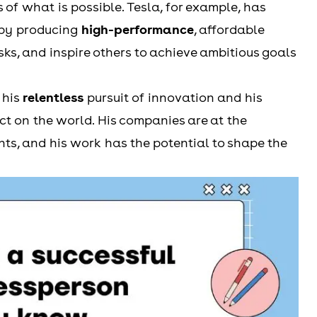
of what is possible. Tesla, for example, has
 by producing
high-performance
, affordable
risks, and inspire others to achieve ambitious goals
 his
relentless
pursuit of innovation and his
t on the world. His companies are at the
s, and his work has the potential to shape the