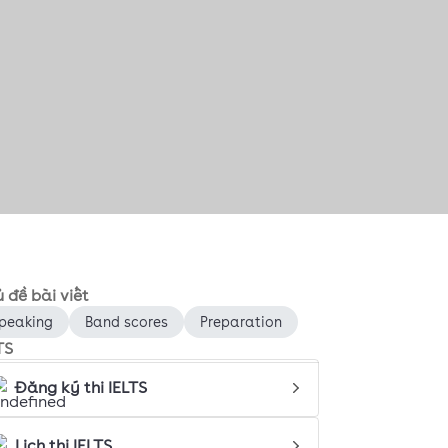
 đề bài viết
peaking
Band scores
Preparation
TS
Đăng ký thi IELTS
Lịch thi IELTS