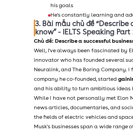
his goals
He's constantly learning and a
3. Bài mẫu chủ đề “Describe
know” - IELTS Speaking Part 
Chủ đề: Describe a successful busine
Well, I've always been fascinated by 
innovator who has founded several suc
Neuralink, and The Boring Company. I f
company he co-founded, started
gaini
and his ability to turn ambitious ideas 
While I have not personally met Elon M
news articles, documentaries, and soci
the fields of electric vehicles and spa
Musk's businesses span a wide range o