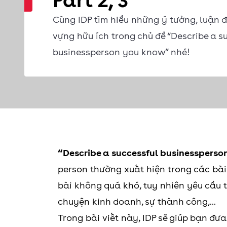
Part 2, 3
Cùng IDP tìm hiểu những ý tưởng, luận 
vựng hữu ích trong chủ đề “Describe a s
businessperson you know” nhé!
“Describe a successful businesspers
person thường xuất hiện trong các bài 
bài không quá khó, tuy nhiên yêu cầu t
chuyện kinh doanh, sự thành công,...
Trong bài viết này, IDP sẽ giúp bạn đư