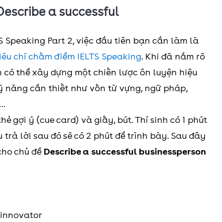
Describe a successful
S Speaking Part 2, việc đầu tiên bạn cần làm là
iêu chí chấm điểm IELTS Speaking
. Khi đã nắm rõ
 có thể xây dựng một chiến lược ôn luyện hiệu
kỹ năng cần thiết như vốn từ vựng, ngữ pháp,
g…
ẻ gợi ý (cue card) và giấy, bút. Thí sinh có 1 phút
trả lời sau đó sẽ có 2 phút để trình bày. Sau đây
cho chủ đề
Describe a successful businessperson
 innovator