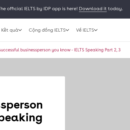
he official IELTS by IDP app is here!
Download it
today.
Kết quả
Cộng đồng IELTS
Về IELTS
uccessful businessperson you know - IELTS Speaking Part 2, 3
ssperson
Speaking