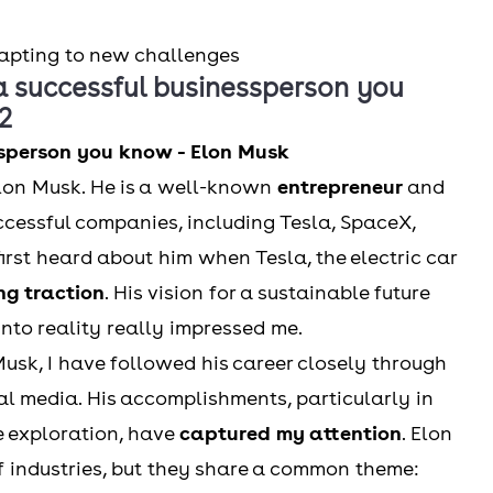
dapting to new challenges
 a successful businessperson you
2
ssperson you know - Elon Musk
Elon Musk. He is a well-known
entrepreneur
and
cessful companies, including Tesla, SpaceX,
irst heard about him when Tesla, the electric car
ng traction
. His vision for a sustainable future
into reality really impressed me.
usk, I have followed his career closely through
al media. His accomplishments, particularly in
ce exploration, have
captured my attention
. Elon
f industries, but they share a common theme: