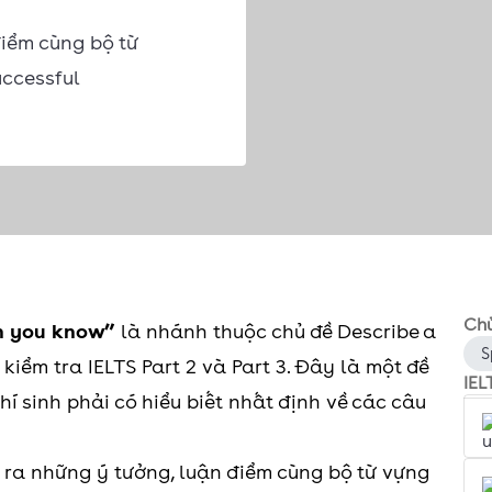
điểm cùng bộ từ
uccessful
Chủ
on you know”
là nhánh thuộc chủ đề Describe a
S
kiểm tra IELTS Part 2 và Part 3. Đây là một đề
IEL
hí sinh phải có hiểu biết nhất định về các câu
a ra những ý tưởng, luận điểm cùng bộ từ vựng