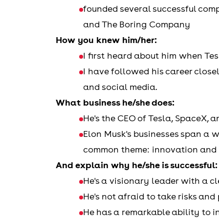
founded several successful comp
and The Boring Company
How you knew him/her:
I first heard about him when Tes
I have followed his career close
and social media.
What business he/she does:
He's the CEO of Tesla, SpaceX, an
Elon Musk's businesses span a wi
common theme: innovation and p
And explain why he/she is successful:
He's a visionary leader with a cl
He's not afraid to take risks and
He has a remarkable ability to 