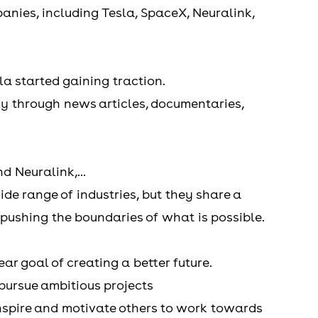
anies, including Tesla, SpaceX, Neuralink,
la started gaining traction.
ly through news articles, documentaries,
d Neuralink,...
de range of industries, but they share a
ushing the boundaries of what is possible.
ear goal of creating a better future.
 pursue ambitious projects
inspire and motivate others to work towards