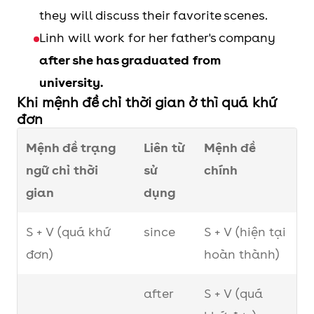
they will discuss their favorite scenes.
Linh will work for her father's company
after she has graduated from
university.
Khi mệnh đề chỉ thời gian ở thì quá khứ
đơn
Mệnh đề trạng
Liên từ
Mệnh đề
ngữ chỉ thời
sử
chính
gian
dụng
S + V (quá khứ
since
S + V (hiện tại
đơn)
hoàn thành)
after
S + V (quá