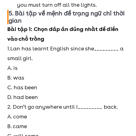
you must turn off all the lights.
5. Bài tập về mệnh đề trạng ngữ chỉ thời
gian
Bài tập 1: Chọn đáp án đúng nhất để điền
vào chỗ trống
1.Lan has learnt English since she_________ a
small girl.
A. is
B. was
C. has been
D. had been
2. Don’t go anywhere until I_________ back.
A. come
B. came
C. will come