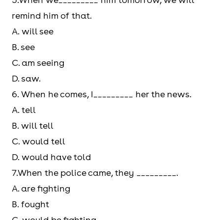
remind him of that.
A. will see
B. see
C. am seeing
D. saw.
6. When he comes, I_________ her the news.
A. tell
B. will tell
C. would tell
D. would have told
7.When the police came, they _________.
A. are fighting
B. fought
C. would be fighting