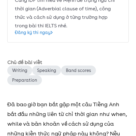
Cùng IDP tìm hiểu về Mệnh đề trạng ngữ chỉ
thời gian (Adverbial clause of time), công
thức và cách sử dụng ở từng trường hợp
trong bài thi IELTS nhé.
Đăng ký thi ngay
Chủ đề bài viết
Writing
Speaking
Band scores
Preparation
Đã bao giờ bạn bắt gặp một câu Tiếng Anh
bắt đầu những liên từ chỉ thời gian như when,
while và băn khoăn về cách sử dụng của
những kiến thức ngữ pháp này không? Nếu