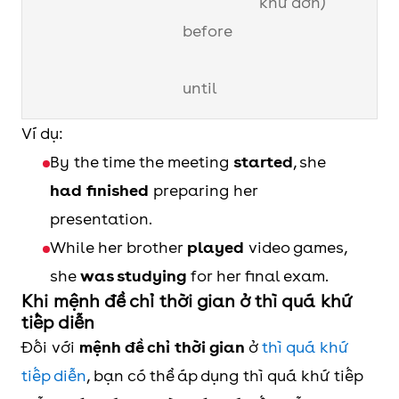
khứ đơn)
before
until
Ví dụ:
as
By the time the meeting
started
, she
soon
had finished
preparing her
as
presentation.
While her brother
played
video games,
when
she
was studying
for her final exam.
Khi mệnh đề chỉ thời gian ở thì quá khứ
when
S + V (quá
tiếp diễn
khứ tiếp diễn)
Đối với
mệnh đề chỉ thời gian
ở
thì quá khứ
while
tiếp diễn
, bạn có thể áp dụng thì quá khứ tiếp