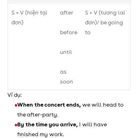
S + V (hiện tại
after
S + V (tương lai
đơn)
đơn)/ be going
before
to
until
as
soon
as
Ví dụ:
When the concert ends,
we will head to
when
the after-party.
By the time you arrive,
I will have
by
S + V (tương lai
finished my work.