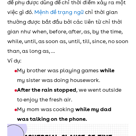
đề phụ được dùng để chỉ thời điểm xảy ra một
việc gì đó.
Mệnh đề trạng ngữ
chỉ thời gian
thường được bắt đầu bởi các liên từ chỉ thời
gian như when, before, after, as, by the time,
while, until, as soon as, until, till, since, no soon
than, as long as, …
Ví dụ:
My brother was playing games
while
my sister was doing housework.
After the rain stopped
, we went outside
to enjoy the fresh air.
My mom was cooking
while my dad
was talking on the phone.