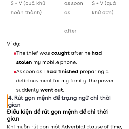
S + V (quá khứ
as soon
S + V (quá
hoàn thành)
as
khứ đơn)
after
Ví dụ:
The thief was
caught
after he
had
stolen
my mobile phone.
As soon as I
had finished
preparing a
delicious meal for my family, the power
suddenly
went out.
4. Rút gọn mệnh đề trạng ngữ chỉ thời
gian
Điều kiện để rút gọn mệnh đề chỉ thời
gian
Khi muốn rút gọn một Adverbial clause of time,