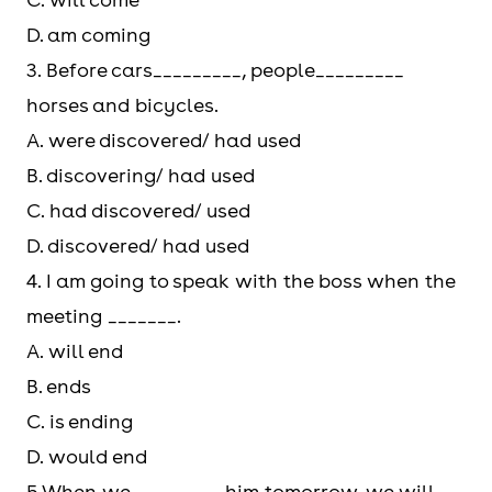
D. am coming
3. Before cars_________, people_________
horses and bicycles.
A. were discovered/ had used
B. discovering/ had used
C. had discovered/ used
D. discovered/ had used
4. I am going to speak with the boss when the
meeting _______.
A. will end
B. ends
C. is ending
D. would end
5.When we_________ him tomorrow, we will