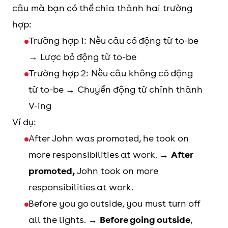
câu mà bạn có thể chia thành hai trường
hợp:
Trường hợp 1: Nếu câu có động từ to-be
→ Lược bỏ động từ to-be
Trường hợp 2: Nếu câu không có động
từ to-be → Chuyển động từ chính thành
V-ing
Ví dụ:
After John was promoted, he took on
more responsibilities at work. →
After
promoted,
John took on more
responsibilities at work.
Before you go outside, you must turn off
all the lights. →
Before going outside
,