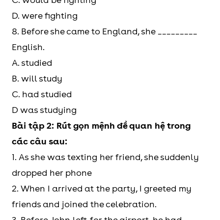
D. were fighting
8. Before she came to England, she _________
English.
A. studied
B. will study
C. had studied
D was studying
Bài tập 2: Rút gọn mệnh đề quan hệ trong
các câu sau:
1. As she was texting her friend, she suddenly
dropped her phone
2. When I arrived at the party, I greeted my
friends and joined the celebration.
3. Before John left for the airport, he had