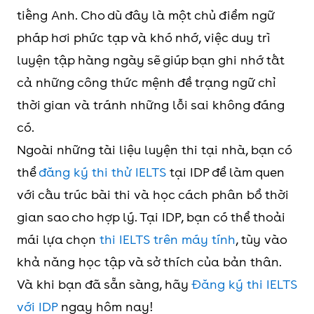
tiếng Anh. Cho dù đây là một chủ điểm ngữ
pháp hơi phức tạp và khó nhớ, việc duy trì
luyện tập hàng ngày sẽ giúp bạn ghi nhớ tất
cả những công thức mệnh đề trạng ngữ chỉ
thời gian và tránh những lỗi sai không đáng
có.
Ngoài những tài liệu luyện thi tại nhà, bạn có
thể
đăng ký thi thử IELTS
tại IDP để làm quen
với cấu trúc bài thi và học cách phân bổ thời
gian sao cho hợp lý. Tại IDP, bạn có thể thoải
mái lựa chọn
thi IELTS trên máy tính
, tùy vào
khả năng học tập và sở thích của bản thân.
Và khi bạn đã sẵn sàng, hãy
Đăng ký thi IELTS
với IDP
ngay hôm nay!