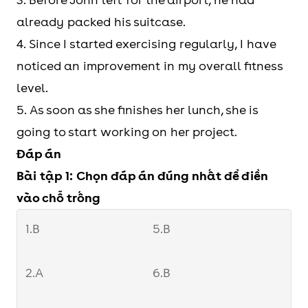
already packed his suitcase.
4. Since I started exercising regularly, I have
noticed an improvement in my overall fitness
level.
5. As soon as she finishes her lunch, she is
going to start working on her project.
Đáp án
Bài tập 1: Chọn đáp án đúng nhất để điền
vào chỗ trống
1.B
5.B
2.A
6.B