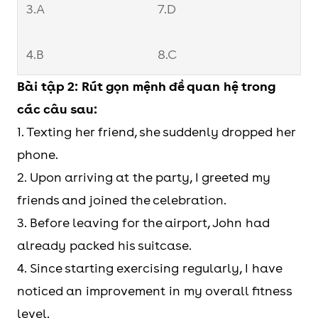
3.A
7.D
4.B
8.C
Bài tập 2: Rút gọn mệnh đề quan hệ trong
các câu sau:
1. Texting her friend, she suddenly dropped her
phone.
2. Upon arriving at the party, I greeted my
friends and joined the celebration.
3. Before leaving for the airport, John had
already packed his suitcase.
4. Since starting exercising regularly, I have
noticed an improvement in my overall fitness
level.