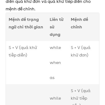
diễn quá khứ đơn và quá khứ tiếp diễn cho
as
mệnh đề chính.
Mệnh đề trạng
by the
Liên từ
S + V (quá
Mệnh đề
ngữ chỉ thời gian
time
sử
khứ hoàn
chính
dụng
thành)
before
S + V (quá khứ
while
S + V (quá
tiếp diễn)
khứ đơn)
when
as
S + V (quá
while
khứ tiếp