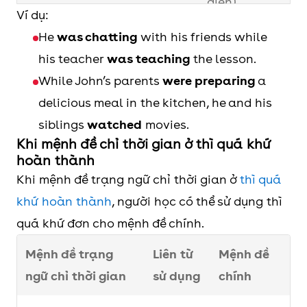
diễn)
Ví dụ:
when
He
was chatting
with his friends while
his teacher
was teaching
the lesson.
as
While John’s parents
were preparing
a
delicious meal in the kitchen, he and his
siblings
watched
movies.
Khi mệnh đề chỉ thời gian ở thì quá khứ
hoàn thành
Khi mệnh đề trạng ngữ chỉ thời gian ở
thì quá
khứ hoàn thành
, người học có thể sử dụng thì
quá khứ đơn cho mệnh đề chính.
Mệnh đề trạng
Liên từ
Mệnh đề
ngữ chỉ thời gian
sử dụng
chính