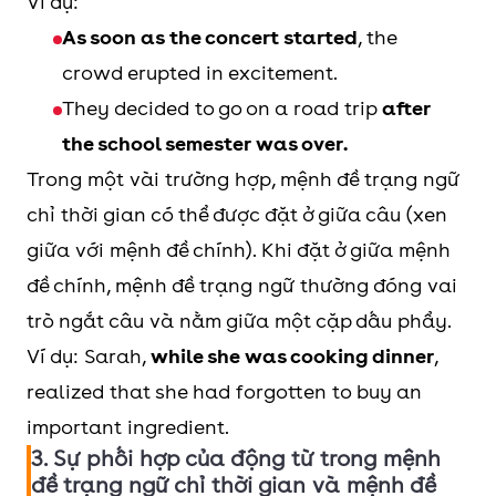
Ví dụ:
As soon as the concert started
, the
crowd erupted in excitement.
They decided to go on a road trip
after
the school semester was over.
Trong một vài trường hợp, mệnh đề trạng ngữ
chỉ thời gian có thể được đặt ở giữa câu (xen
giữa với mệnh đề chính). Khi đặt ở giữa mệnh
đề chính, mệnh đề trạng ngữ thường đóng vai
trò ngắt câu và nằm giữa một cặp dấu phẩy.
Ví dụ: Sarah,
while she was cooking dinner
,
realized that she had forgotten to buy an
important ingredient.
3. Sự phối hợp của động từ trong mệnh
đề trạng ngữ chỉ thời gian và mệnh đề