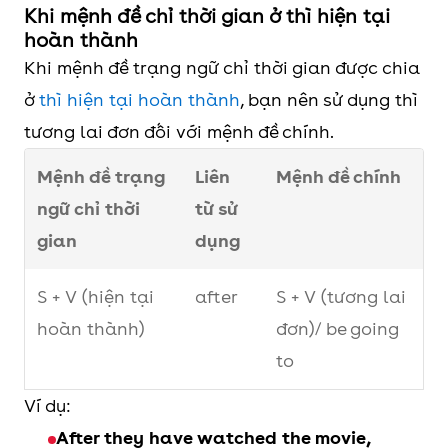
hoàn thành)
Khi mệnh đề chỉ thời gian ở thì hiện tại
by the
hoàn thành
time
Khi mệnh đề trạng ngữ chỉ thời gian được chia
ở
thì hiện tại hoàn thành
, bạn nên sử dụng thì
before
tương lai đơn đối với mệnh đề chính.
Mệnh đề trạng
Liên
Mệnh đề chính
ngữ chỉ thời
từ sử
gian
dụng
S + V (hiện tại
after
S + V (tương lai
hoàn thành)
đơn)/ be going
to
Ví dụ:
After they have watched the movie,