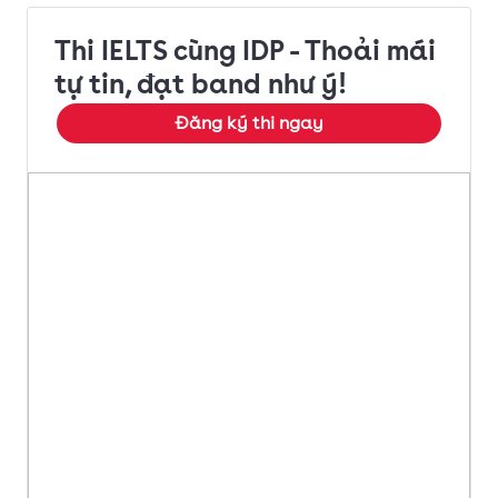
Thi IELTS cùng IDP - Thoải mái
tự tin, đạt band như ý!
Đăng ký thi ngay