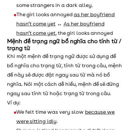
some strangers in a dark alley.
The girl looks annoyed
as her boyfriend
hasn’t come yet
↔
As her boyfriend
hasn’t come yet
, the girl looks annoyed
Mệnh đề trạng ngữ bổ nghĩa cho tính từ /
trạng từ
Khi một mệnh đề trạng ngữ được sử dụng để
bổ nghĩa cho trạng từ, tính từ trong câu, mệnh
đề này sẽ được đặt ngay sau từ mà nó bổ
nghĩa. Nói một cách dễ hiểu, mệnh đề sẽ đứng
ngay sau tính từ hoặc trạng từ trong câu.
Ví dụ:
We felt time was very slow
because we
were sitting idly
.