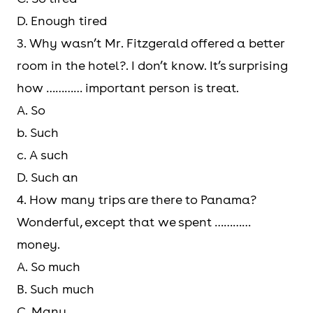
D. Enough tired
3. Why wasn’t Mr. Fitzgerald offered a better
room in the hotel?. I don’t know. It’s surprising
how ………… important person is treat.
A. So
b. Such
c. A such
D. Such an
4. How many trips are there to Panama?
Wonderful, except that we spent …………
money.
A. So much
B. Such much
C. Many