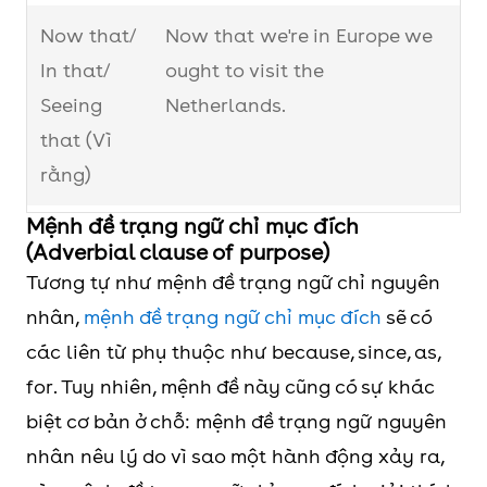
Now that/
Now that we're in Europe we
In that/
ought to visit the
Seeing
Netherlands.
that (Vì
rằng)
Mệnh đề trạng ngữ chỉ mục đích
On
Due to the fact that they did
(Adverbial clause of purpose)
account
not read English, the
Tương tự như mệnh đề trạng ngữ chỉ nguyên
of the fact
prisoners were unaware of
nhân,
mệnh đề trạng ngữ chỉ mục đích
sẽ có
that
what they were signing.
các liên từ phụ thuộc như because, since, as,
Due to the
for. Tuy nhiên, mệnh đề này cũng có sự khác
fact that
biệt cơ bản ở chỗ: mệnh đề trạng ngữ nguyên
nhân nêu lý do vì sao một hành động xảy ra,