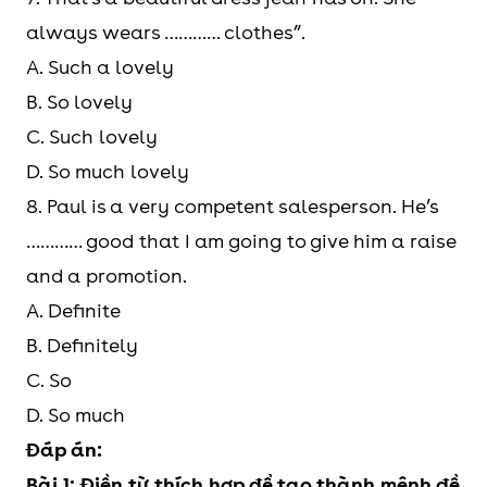
always wears ………… clothes”.
A. Such a lovely
B. So lovely
C. Such lovely
D. So much lovely
8. Paul is a very competent salesperson. He’s
………… good that I am going to give him a raise
and a promotion.
A. Definite
B. Definitely
C. So
D. So much
Đáp án:
Bài 1: Điền từ thích hợp để tạo thành mệnh đề