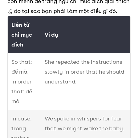
còn mệnh đề trạng ngữ chỉ mục đích giải thích
lý do tại sao bạn phải làm một điều gì đó.
Liên từ
chỉ mục
Ví dụ
đích
So that:
She repeated the instructions
để mà
slowly in order that he should
In order
understand.
that: để
mà
In case:
We spoke in whispers for fear
trong
that we might wake the baby.