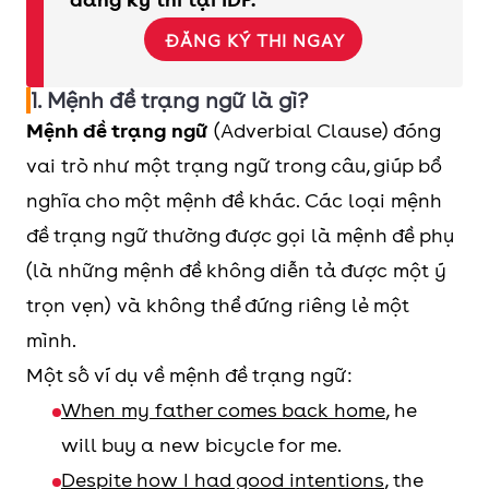
ĐĂNG KÝ THI NGAY
1. Mệnh đề trạng ngữ là gì?
Mệnh đề trạng ngữ
(Adverbial Clause) đóng
vai trò như một trạng ngữ trong câu, giúp bổ
nghĩa cho một mệnh đề khác. Các loại mệnh
đề trạng ngữ thường được gọi là mệnh đề phụ
(là những mệnh đề không diễn tả được một ý
trọn vẹn) và không thể đứng riêng lẻ một
mình.
Một số ví dụ về mệnh đề trạng ngữ:
When my father comes back home
, he
will buy a new bicycle for me.
Despite how I had good intentions
, the