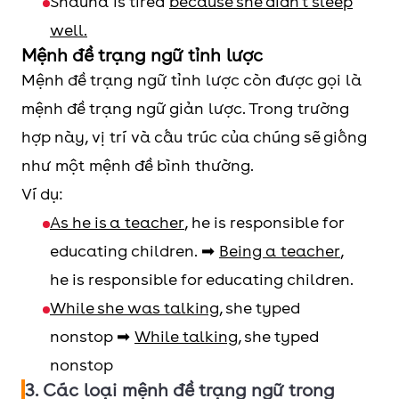
Shauna is tired
because she didn’t sleep
well.
Mệnh đề trạng ngữ tỉnh lược
Mệnh đề trạng ngữ tỉnh lược còn được gọi là
mệnh đề trạng ngữ giản lược. Trong trường
hợp này, vị trí và cấu trúc của chúng sẽ giống
như một mệnh đề bình thường.
Ví dụ:
As he is a teacher
, he is responsible for
educating children. ➡
Being a teacher
,
he is responsible for educating children.
While she was talking
, she typed
nonstop ➡
While talking
, she typed
nonstop
3. Các loại mệnh đề trạng ngữ trong