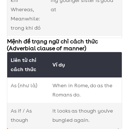
khi
my younger sister is good
Whereas,
at
Meanwhile:
trong khi đó
Mệnh đề trạng ngữ chỉ cách thức
Nevertheless,
No matter how much his
(Adverbial clause of manner)
Nonetheless
family poor, he keeps
Liên từ chỉ
pursuing the entertainment
Ví dụ
cách thức
industry
As (như là)
When in Rome, do as the
In spite
Despite the bad result, she
Romans do.
of/despite +
is not sad.
N phrase
As if / As
It looks as though you've
though
bungled again.