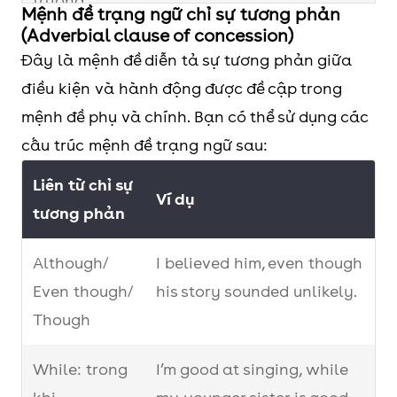
trường
Mệnh đề trạng ngữ chỉ sự tương phản
hợp
(Adverbial clause of concession)
for fear
Đây là mệnh đề diễn tả sự tương phản giữa
that:
điều kiện và hành động được đề cập trong
phòng
mệnh đề phụ và chính. Bạn có thể sử dụng các
khi
cấu trúc mệnh đề trạng ngữ sau:
Liên từ chỉ sự
Ví dụ
tương phản
Although/
I believed him, even though
Even though/
his story sounded unlikely.
Though
While: trong
I’m good at singing, while