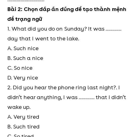
Bài 2: Chọn đáp án đúng để tạo thành mệnh
đề trạng ngữ
1. What did you do on Sunday? It was …………
day that I went to the lake.
A. Such nice
B. Such a nice
C. So nice
D. Very nice
2. Did you hear the phone ring last night?. I
didn’t hear anything, I was ………… that I didn’t
wake up.
A. Very tired
B. Such tired
C. So tired