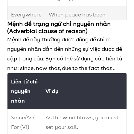
Everywhere
When peace has been
Mệnh đề trạng ngữ chỉ nguyên nhân
broken anywhere, the peace
(Adverbial clause of reason)
of all countries everywhere
Mệnh đề này thường được dùng để chỉ ra
is in danger.
nguyên nhân dẫn đến những sự việc được đề
cập trong câu. Bạn có thể sử dụng các liên từ
như: since, now that, due to the fact that ..
Liên từ chỉ
nguyên
Ví dụ
nhân
Since/As/
As the wind blows, you must
For (Vì)
set your sail.