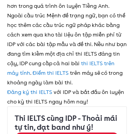
hơn trong quá trình ôn luyện Tiếng Anh.
Ngoài cấu trúc Mệnh đề trạng ngữ, bạn có thể
học thêm các cấu trúc ngữ pháp khác bằng
cách xem qua kho tài liệu ôn tập miễn phí từ
IDP với các bài tập mẫu và đề thi. Nếu như bạn
đang tìm kiếm một địa chỉ thi IELTS đáng tin
cậy, IDP cung cấp cả hai bài
thi IELTS trên
máy tính
.
Điểm thi IELTS
trên máy sẽ có trong
khoảng ngày làm bài thi.
Đăng ký thi IELTS
với IDP và bắt đầu ôn luyện
cho kỳ thi IELTS ngay hôm nay!
Thi IELTS cùng IDP - Thoải mái
tự tin, đạt band như ý!