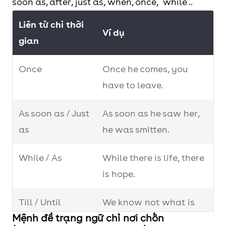
soon as, after, just as, when, once, while ..
Liên từ chỉ thời
Ví dụ
gian
Once
Once he comes, you
have to leave.
As soon as / Just
As soon as he saw her,
as
he was smitten.
While / As
While there is life, there
is hope.
Till / Until
We know not what is
Mệnh đề trạng ngữ chỉ nơi chốn
good until we have lost