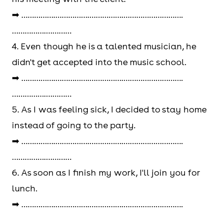
➡ …………….…………….…………….……………………….
…………….…………
4. Even though he is a talented musician, he
didn't get accepted into the music school.
➡ …………….…………….…………….……………………….
…………….…………
5. As I was feeling sick, I decided to stay home
instead of going to the party.
➡ …………….…………….…………….……………………….
…………….…………
6. As soon as I finish my work, I'll join you for
lunch.
➡ …………….…………….…………….……………………….
…………….…………