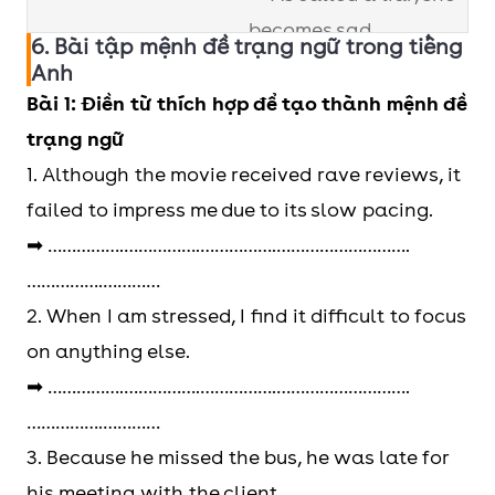
becomes sad.
6. Bài tập mệnh đề trạng ngữ trong tiếng
Anh
Lược bỏ cả chủ
As I am called a liar, I
Bài 1: Điền từ thích hợp để tạo thành mệnh đề
ngữ và to be, liên
become sad
trạng ngữ
từ
1. Although the movie received rave reviews, it
➡ Called a liar, I
failed to impress me due to its slow pacing.
become sad.
➡ …………….…………….…………….……………………….
…………….…………
2. When I am stressed, I find it difficult to focus
on anything else.
➡ …………….…………….…………….……………………….
…………….…………
3. Because he missed the bus, he was late for
his meeting with the client.