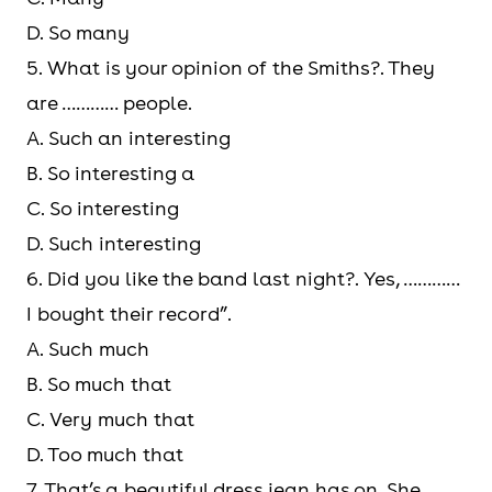
D. So many
5. What is your opinion of the Smiths?. They
are ………… people.
A. Such an interesting
B. So interesting a
C. So interesting
D. Such interesting
6. Did you like the band last night?. Yes, …………
I bought their record”.
A. Such much
B. So much that
C. Very much that
D. Too much that
7. That’s a beautiful dress jean has on. She