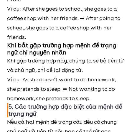
Ví dụ: After she goes to school, she goes to a
coffee shop with her friends. ➡ After going to
school, she goes to a coffee shop with her
friends.
Khi bắt gặp trường hợp mệnh đề trạng
ngữ chỉ nguyên nhân
Khi gặp trường hợp này, chúng ta sẽ bỏ liên từ
và chủ ngữ, chỉ để lại động từ.
Ví dụ: As she doesn’t want to do homework,
she pretends to sleep. ➡ Not wanting to do
homework, she pretends to sleep.
5. Các trường hợp đặc biệt của mệnh đề
trạng ngữ
Nếu cả hai mệnh đề trong câu đều có chung
chủ ngữ và liên từ nối, bạn có thể rút gọn