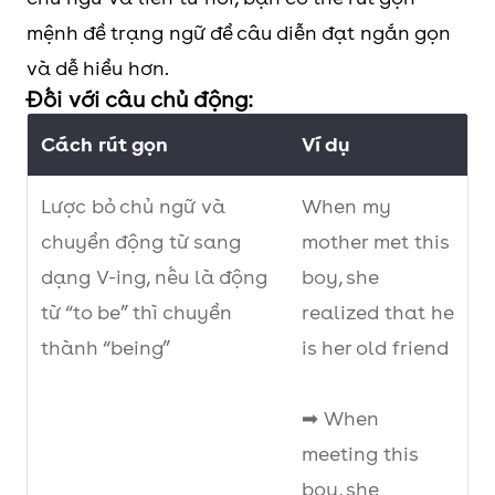
mệnh đề trạng ngữ để câu diễn đạt ngắn gọn
và dễ hiểu hơn.
Đối với câu chủ động:
Cách rút gọn
Ví dụ
Lược bỏ chủ ngữ và
When my
chuyển động từ sang
mother met this
dạng V-ing, nếu là động
boy, she
từ “to be” thì chuyển
realized that he
thành “being”
is her old friend
➡ When
meeting this
boy, she