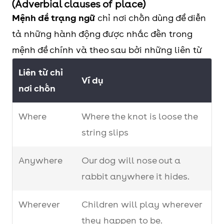
(Adverbial clauses of place)
it.
Mệnh đề trạng ngữ
chỉ nơi chốn dùng để diễn
tả những hành động được nhắc đến trong
Whenever
Whenever I see him, he
mệnh đề chính và theo sau bởi những liên từ
seems to be rushing.
Liên từ chỉ
No sooner ….
Ví dụ
No sooner had I got into
nơi chốn
than ….
the house than the
Hardly/Scarcely
phone rang.
Where
Where the knot is loose the
… when ….
string slips
Hardly/Scarcely had
Anywhere
Our dog will nose out a
she had a shower when
rabbit anywhere it hides.
the phone rang
Wherever
Children will play wherever
they happen to be.