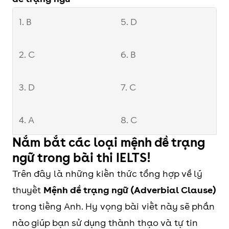
1. B
5. D
2. C
6. B
3. D
7. C
4. A
8. C
Nắm bắt các loại mệnh đề trạng
ngữ trong bài thi IELTS!
Trên đây là những kiến thức tổng hợp về lý
thuyết
Mệnh đề trạng ngữ (Adverbial Clause)
trong tiếng Anh. Hy vọng bài viết này sẽ phần
nào giúp bạn sử dụng thành thạo và tự tin