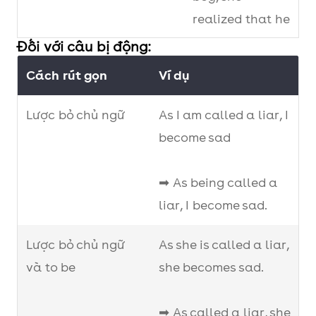
realized that he
is her old friend.
Đối với câu bị động:
Cách rút gọn
Ví dụ
Lược bỏ chủ ngữ và liên
When I met her,
từ
I realized that
Lược bỏ chủ ngữ
As I am called a liar, I
she is my old
become sad
friend.
➡ As being called a
➡ Meeting her, I
liar, I become sad.
realized that
she is my old
Lược bỏ chủ ngữ
As she is called a liar,
friend.
và to be
she becomes sad.
➡ As called a liar, she