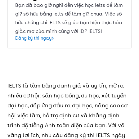
Bạn đã bao giờ nghĩ đến việc học ielts để làm
gì? sỡ hữu bằng ielts để làm gì? chưa. Việc sỡ
hữu chứng chỉ IELTS sẽ giúp bạn hiện thực hóa
giấc mơ của mình cùng với IDP IELTS!
Đăng ký thi ngay
IELTS là tấm bằng danh giá và uy tín, mở ra
nhiều cơ hội: săn học bổng, du học, xét tuyển
đại học, đáp ứng đầu ra đại học, nâng cao cơ
hội việc làm, hỗ trợ định cư và khẳng định
trình độ tiếng Anh toàn diện của bạn. Với vô
vàng lợi ích, nhu cầu đăng ký thi IELTS ngày