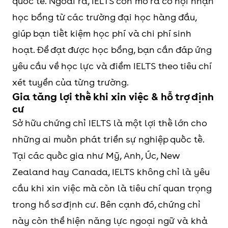
quốc tế. Ngoài ra, IELTS còn mở ra cơ hội nhận
học bổng từ các trường đại học hàng đầu,
Đại
8.0
8.5
9.0
9.5
10
giúp bạn tiết kiệm học phí và chi phí sinh
học
hoạt. Để đạt được học bổng, bạn cần đáp ứng
Giao
yêu cầu về học lực và điểm IELTS theo tiêu chí
thông
xét tuyển của từng trường.
vận tải
Gia tăng lợi thế khi xin việc & hỗ trợ định
cư
ĐH
7.0
7.5
8.0
8.5
9.0
Sở hữu chứng chỉ IELTS là một lợi thế lớn cho
Kinh tế
những ai muốn phát triển sự nghiệp quốc tế.
- Luật,
Tại các quốc gia như Mỹ, Anh, Úc, New
ĐHQG
Zealand hay Canada, IELTS không chỉ là yêu
TP.HCM
cầu khi xin việc mà còn là tiêu chí quan trọng
trong hồ sơ định cư. Bên cạnh đó, chứng chỉ
ĐH
8.0
9.0
9.5
10
10
này còn thể hiện năng lực ngoại ngữ và khả
Công