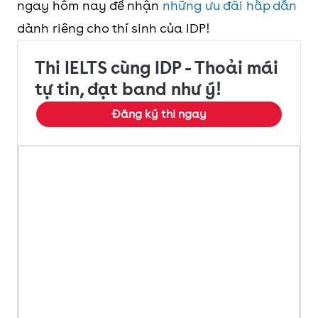
ngay hôm nay để nhận
những ưu đãi hấp dẫn
khoa
dành riêng cho thí sinh của IDP!
Hà Nội
Thi IELTS cùng IDP - Thoải mái
Học
8.0
8.5
9.0
9.5
10
tự tin, đạt band như ý!
viện
Đăng ký thi ngay
Công
nghệ
Bưu
chính
Viễn
thông
(cơ sở 1)
Học
7.0
8.0
9.0
9.5
10