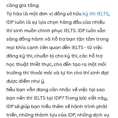
càng gia tăng.
Tự hào là một đơn vị đồng sở hữu
kỳ thi IELTS
,
IDP luôn là sự lựa chọn hàng đầu của nhiều
thí sinh muốn chinh phục IELTS. IDP luôn sẵn
sàng đồng hành và hỗ trợ bạn tận tâm trong
mọi khía cạnh liên quan đến IELTS - từ việc
đăng ký thi, chuẩn bị cho kỳ thi, các hỗ trợ
học thuật thiết thực, cho đến tạo ra một môi
trường thi thoải mái và tự tin cho thí sinh đạt
được điểm như ý.
Nếu bạn vẫn đang cân nhắc về việc tại sao
bạn nên thi IELTS tại IDP? Trong bài viết này,
IDP sẽ giúp bạn hiểu thêm về hành trình phát
triển, những thành tựu của IDP, những dịch vụ