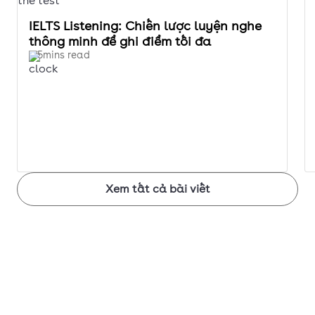
viện
IELTS Listening: Chiến lược luyện nghe
CN Bưu
thông minh để ghi điểm tối đa
chính
5mins read
Viễn
thông
(cơ sở
2)
Đại
8.0
8.5
9.0
9.25
9.5
Xem tất cả bài viết
học
CMC