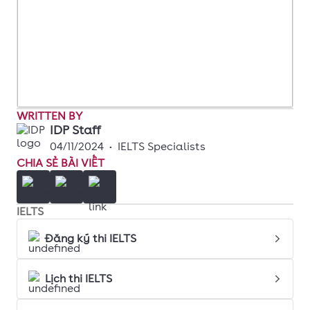
viện
Báo chí
và
Tuyên
truyền
WRITTEN BY
IDP Staff
Học
9.5
10
10
10
10
04/11/2024
•
IELTS Specialists
viện
CHIA SẺ BÀI VIẾT
Tài
chính
IELTS
Đăng ký thi IELTS
ĐH
8.5
9.0
9.0
9.25
9.5
Kinh tế,
Lịch thi IELTS
ĐHQG
Hà Nội