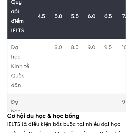
Quy
đổi
4.5
5.0
5.5
6.0
6.5
7.0
điểm
IELTS
Đại
8.0
8.5
9.0
9.5
10
học
Kinh tế
Quốc
dân
Đại
9.0
học
Cơ hội du học & học bổng
Ngoại
IELTS là điều kiện bắt buộc tại nhiều đại học
thương