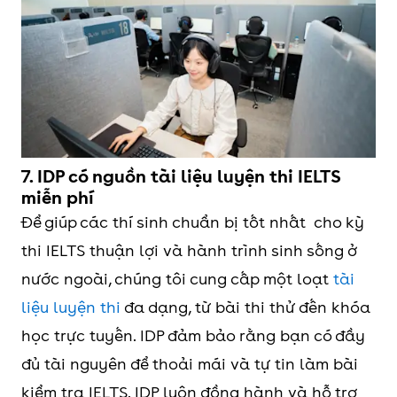
7. IDP có nguồn tài liệu luyện thi IELTS
miễn phí
Để giúp các thí sinh chuẩn bị tốt nhất cho kỳ
thi IELTS thuận lợi và hành trình sinh sống ở
nước ngoài, chúng tôi cung cấp một loạt
tài
liệu luyện thi
đa dạng, từ bài thi thử đến khóa
học trực tuyến. IDP đảm bảo rằng bạn có đầy
đủ tài nguyên để thoải mái và tự tin làm bài
kiểm tra IELTS. IDP luôn đồng hành và hỗ trợ