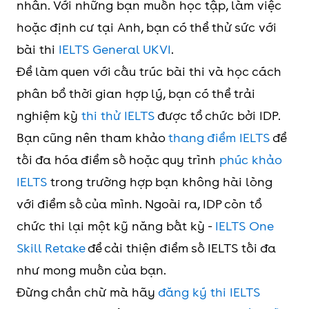
nhân. Với những bạn muốn học tập, làm việc
Thăng
hoặc định cư tại Anh, bạn có thể thử sức với
Long
bài thi
IELTS General UKVI
.
(Hà
Để làm quen với cấu trúc bài thi và học cách
Nội)
phân bổ thời gian hợp lý, bạn có thể trải
Đại
7.5
8.0
8.5
9.0
9.5
10
nghiệm kỳ
thi thử IELTS
được tổ chức bởi IDP.
học Sư
Bạn cũng nên tham khảo
thang điểm IELTS
để
phạm
tối đa hóa điểm số hoặc quy trình
phúc khảo
Kỹ
IELTS
trong trường hợp bạn không hài lòng
thuật
với điểm số của mình. Ngoài ra, IDP còn tổ
TP.HCM
chức thi lại một kỹ năng bất kỳ -
IELTS One
Skill Retake
để cải thiện điểm số IELTS tối đa
Đại
8.0
8.5
9.0
10
10
như mong muốn của bạn.
học
Đừng chần chừ mà hãy
đăng ký thi IELTS
Bách