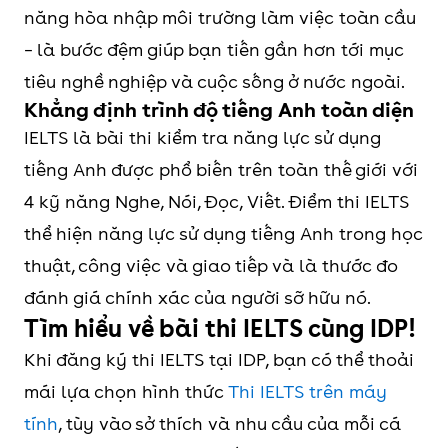
năng hòa nhập môi trường làm việc toàn cầu
nghệ
– là bước đệm giúp bạn tiến gần hơn tới mục
Thông
tiêu nghề nghiệp và cuộc sống ở nước ngoài.
tin,
Khẳng định trình độ tiếng Anh toàn diện
ĐHQG
IELTS là bài thi kiểm tra năng lực sử dụng
TP.HCM
tiếng Anh được phổ biến trên toàn thế giới với
4 kỹ năng Nghe, Nói, Đọc, Viết. Điểm thi IELTS
Đại
8.0
8.0
9.0
9.0
10
thể hiện năng lực sử dụng tiếng Anh trong học
học
thuật, công việc và giao tiếp và là thước đo
Nông
đánh giá chính xác của người sỡ hữu nó.
Lâm
Tìm hiểu về bài thi IELTS cùng IDP!
TP.HCM
Khi đăng ký thi IELTS tại IDP, bạn có thể thoải
mái lựa chọn hình thức
Thi IELTS trên máy
Đại
8.0
8.5
9.0
9.5
10
tính
, tùy vào sở thích và nhu cầu của mỗi cá
học