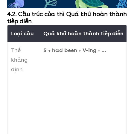
4.2. Cấu trúc của thì Quá khứ hoàn thành
tiếp diễn
Loại câu
Quá khứ hoàn thành tiếp diễn
V
Thể
S + had been + V-ing + …
T
khẳng
c
định
t
t
p
w
b
s
t