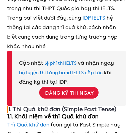
trọng như thi THPT Quốc gia hay thi IELTS.
Trong bài viết dưới đây, cùng
IDP IELTS
hệ
thống lại các dạng thì quá khứ, cách nhận
biết cùng cách dùng trong từng trường hợp
khác nhau nhé.
Cập nhật
và nhận ngay
lệ phí thi IELTS
khi
bộ luyện thi tăng band IELTS cấp tốc
đăng ký thi tại IDP.
ĐĂNG KÝ THI NGAY
1. Thì Quá khứ đơn (Simple Past Tense)
1.1. Khái niệm về thì Quá khứ đơn
Thì Quá khứ đơn
(còn gọi là Past Simple hay