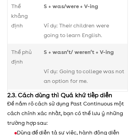
Thể
S + was/were + V-ing
khẳng
định
Ví dụ: Their children were
going to learn English.
Thể phủ
S + wasn’t/ weren’t + V-ing
định
Ví dụ: Going to college was not
an option for me.
2.3. Cách dùng thì Quá khứ tiếp diễn
Câu nghi
Was/ Were + (not) + S + V-ing ?
Để nắm rõ cách sử dụng Past Continuous một
vấn
cách chính xác nhất, bạn có thể lưu ý những
(Yes/No
Câu trả lời:
trường hợp sau:
Question)
Dùng để diễn tả sự việc, hành động diễn