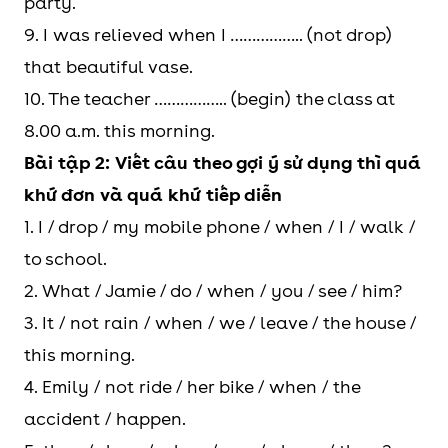
party.
9. I was relieved when I …………….. (not drop)
that beautiful vase.
10. The teacher …………….. (begin) the class at
8.00 a.m. this morning.
Bài tập 2: Viết câu theo gợi ý sử dụng thì quá
khứ đơn và quá khứ tiếp diễn
1. I / drop / my mobile phone / when / I / walk /
to school.
2. What / Jamie / do / when / you / see / him?
3. It / not rain / when / we / leave / the house /
this morning.
4. Emily / not ride / her bike / when / the
accident / happen.