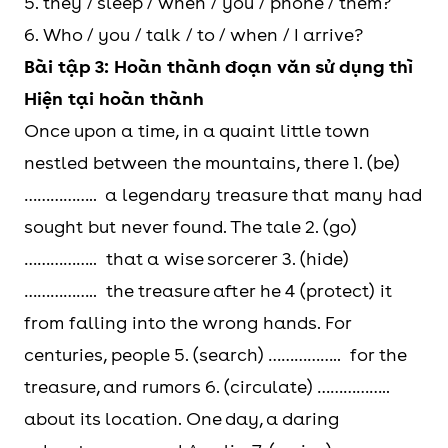
5. they / sleep / when / you / phone / them?
6. Who / you / talk / to / when / I arrive?
Bài tập 3: Hoàn thành đoạn văn sử dụng thì
Hiện tại hoàn thành
Once upon a time, in a quaint little town
nestled between the mountains, there 1. (be)
…………….. a legendary treasure that many had
sought but never found. The tale 2. (go)
…………….. that a wise sorcerer 3. (hide)
…………….. the treasure after he 4 (protect) it
from falling into the wrong hands. For
centuries, people 5. (search) …………….. for the
treasure, and rumors 6. (circulate) ……………..
about its location. One day, a daring