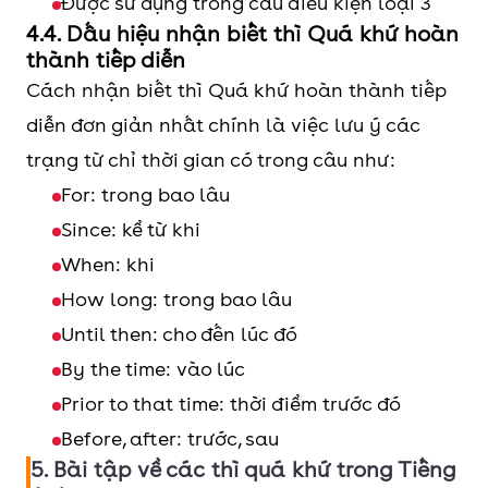
Được sử dụng trong câu điều kiện loại 3
(Yes/No
Yes, S + had
s
4.4. Dấu hiệu nhận biết thì Quá khứ hoàn
thành tiếp diễn
Question)
No, S had + not
h
Cách nhận biết thì Quá khứ hoàn thành tiếp
t
diễn đơn giản nhất chính là việc lưu ý các
f
trạng từ chỉ thời gian có trong câu như:
Câu nghi
When/Where/Why/What/How
For: trong bao lâu
vấn
+ had + S + been + V-ing +…?
h
Since: kể từ khi
(WH-
s
When: khi
question)
w
How long: trong bao lâu
Until then: cho đến lúc đó
s
By the time: vào lúc
t
Prior to that time: thời điểm trước đó
a
Before, after: trước, sau
5. Bài tập về các thì quá khứ trong Tiếng