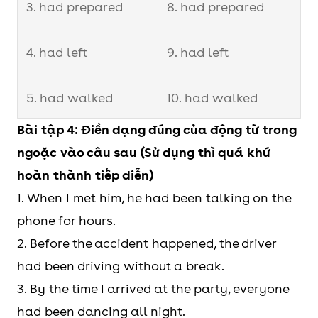
3. had prepared
8. had prepared
4. had left
9. had left
5. had walked
10. had walked
Bài tập 4: Điền dạng đúng của động từ trong
ngoặc vào câu sau (Sử dụng thì quá khứ
hoàn thành tiếp diễn)
1. When I met him, he had been talking on the
phone for hours.
2. Before the accident happened, the driver
had been driving without a break.
3. By the time I arrived at the party, everyone
had been dancing all night.