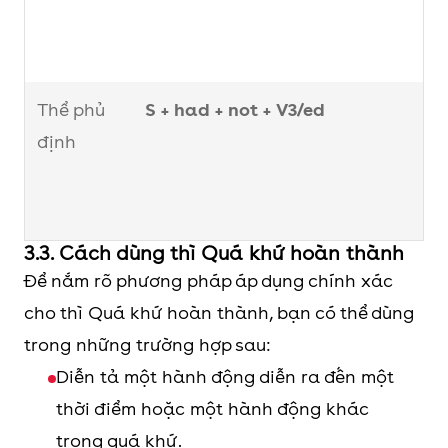
b
d
Thể phủ
S + had + not + V3/ed
S
định
f
a
b
t
3.3. Cách dùng thì Quá khứ hoàn thành
d
Để nắm rõ phương pháp áp dụng chính xác
c
cho thì Quá khứ hoàn thành, bạn có thể dùng
trong những trường hợp sau:
Câu nghi
Had + S + V3/ed?
H
Diễn tả một hành động diễn ra đến một
vấn
Câu trả lời:
f
thời điểm hoặc một hành động khác
(Yes/No
Yes, S + had
trong quá khứ.