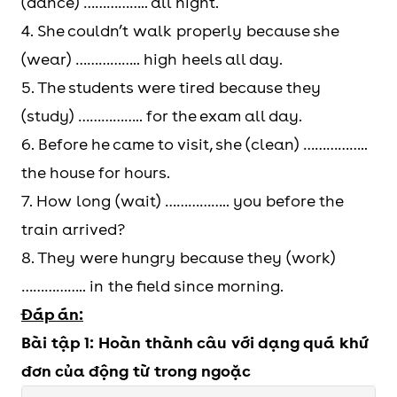
(dance) …………….. all night.
4. She couldn’t walk properly because she
(wear) …………….. high heels all day.
5. The students were tired because they
(study) …………….. for the exam all day.
6. Before he came to visit, she (clean) ……………..
the house for hours.
7. How long (wait) …………….. you before the
train arrived?
8. They were hungry because they (work)
…………….. in the field since morning.
Đáp án:
Bài tập 1: Hoàn thành câu với dạng quá khứ
đơn của động từ trong ngoặc