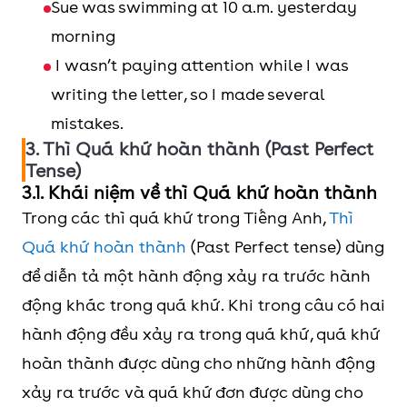
Sue was swimming at 10 a.m. yesterday
morning
I wasn’t paying attention while I was
writing the letter, so I made several
mistakes.
3. Thì Quá khứ hoàn thành (Past Perfect
Tense)
3.1. Khái niệm về thì Quá khứ hoàn thành
Trong các thì quá khứ trong Tiếng Anh,
Thì
Quá khứ hoàn thành
(Past Perfect tense) dùng
để diễn tả một hành động xảy ra trước hành
động khác trong quá khứ. Khi trong câu có hai
hành động đều xảy ra trong quá khứ, quá khứ
hoàn thành được dùng cho những hành động
xảy ra trước và quá khứ đơn được dùng cho