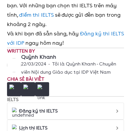
bạn. Với những bạn chọn thi IELTS trên máy
tính,
điểm thi IELTS
sẽ được gửi đến bạn trong
khoảng 2 ngày.
Và khi bạn đã sẵn sàng, hãy
Đăng ký thi IELTS
với IDP
ngay hôm nay!
WRITTEN BY
Quỳnh Khanh
22/03/2024
•
Tôi là Quỳnh Khanh - Chuyên
viên Nội dung Giáo dục tại IDP Việt Nam
CHIA SẺ BÀI VIẾT
IELTS
Đăng ký thi IELTS
Lịch thi IELTS