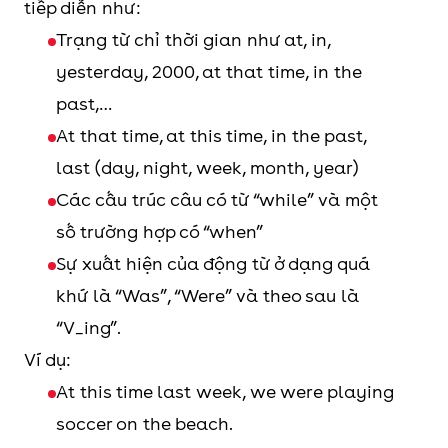
tiếp diễn như:
Trạng từ chỉ thời gian như at, in,
yesterday, 2000, at that time, in the
past,…
At that time, at this time, in the past,
last (day, night, week, month, year)
Các cấu trúc câu có từ “while” và một
số trường hợp có “when”
Sự xuất hiện của động từ ở dạng quá
khứ là “Was”, “Were” và theo sau là
“V_ing”.
Ví dụ:
At this time last week, we were playing
soccer on the beach.