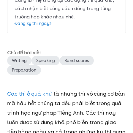
Cùng IDP hệ thống lại các dạng thì quá khứ,
cách nhận biết cùng cách dùng trong từng
trường hợp khác nhau nhé.
Đăng ký thi ngay
Chủ đề bài viết
Writing
Speaking
Band scores
Preparation
Các thì ở quá khứ
là những thì vô cùng cơ bản
mà hầu hết chúng ta đều phải biết trong quá
trình học ngữ pháp Tiếng Anh. Các thì này
luôn được sử dụng khá phổ biến trong giao
tiếp hàng ngày và cả trong những kỹ thi quan