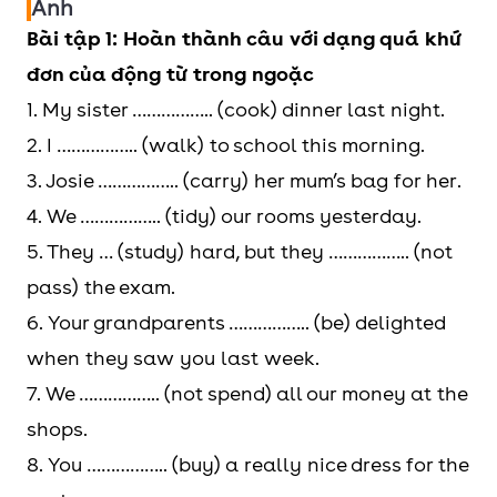
Anh
Bài tập 1: Hoàn thành câu với dạng quá khứ
đơn của động từ trong ngoặc
1. My sister …………….. (cook) dinner last night.
2. I …………….. (walk) to school this morning.
3. Josie …………….. (carry) her mum’s bag for her.
4. We …………….. (tidy) our rooms yesterday.
5. They … (study) hard, but they …………….. (not
pass) the exam.
6. Your grandparents …………….. (be) delighted
when they saw you last week.
7. We …………….. (not spend) all our money at the
shops.
8. You …………….. (buy) a really nice dress for the