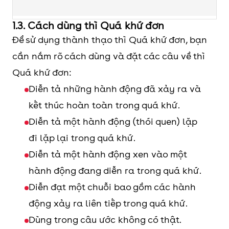
u
1.3. Cách dùng thì Quá khứ đơn
Câu nghi
Did + S + V-inf
D
Để sử dụng thành thạo thì Quá khứ đơn, bạn
vấn
Was/Were + S + … ?
h
cần nắm rõ cách dùng và đặt các câu về thì
(Yes/No
Câu trả lời:
h
Quá khứ đơn:
Question)
Yes, S + did/was/were.
Y
Diễn tả những hành động đã xảy ra và
No, S + didn’t/wasn’t/weren’t.
kết thúc hoàn toàn trong quá khứ.
Diễn tả một hành động (thói quen) lặp
Câu nghi
When/Where/Why/What/How
W
đi lặp lại trong quá khứ.
vấn
+ did + S + (not) + V-inf + (O)?
y
Diễn tả một hành động xen vào một
(WH-
w
hành động đang diễn ra trong quá khứ.
question)
w
Diễn đạt một chuỗi bao gồm các hành
g
động xảy ra liên tiếp trong quá khứ.
u
Dùng trong câu ước không có thật.