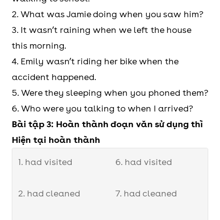
2. What was Jamie doing when you saw him?
3. It wasn’t raining when we left the house
this morning.
4. Emily wasn’t riding her bike when the
accident happened.
5. Were they sleeping when you phoned them?
6. Who were you talking to when I arrived?
Bài tập 3: Hoàn thành đoạn văn sử dụng thì
Hiện tại hoàn thành
1. had visited
6. had visited
2. had cleaned
7. had cleaned