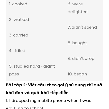
1. cooked
6. were
delighted
2. walked
7. didn’t spend
3. carried
8. bought
4. tidied
9. didn’t drop
5. studied hard - didn’t
pass
10. began
Bài tập 2: Viết câu theo gợi ý sử dụng thì quá
khứ đơn và quá khứ tiếp diễn
1. I dropped my mobile phone when I was
walking to school.