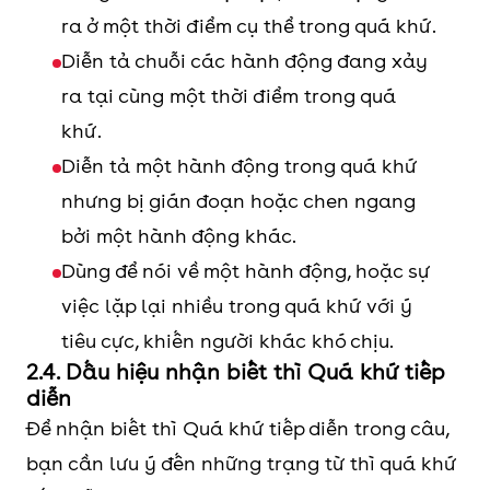
Yes, S + was/were
ra ở một thời điểm cụ thể trong quá khứ.
Diễn tả chuỗi các hành động đang xảy
No, S + wasn’t/weren’t.
ra tại cùng một thời điểm trong quá
khứ.
Ví dụ: Were they decorating
Diễn tả một hành động trong quá khứ
their house at 11 a.m
nhưng bị gián đoạn hoặc chen ngang
yesterday?
bởi một hành động khác.
Dùng để nói về một hành động, hoặc sự
Câu nghi
When/Where/Why/What/How
việc lặp lại nhiều trong quá khứ với ý
vấn
+ was/ were + (not) + S + V-ing?
tiêu cực, khiến người khác khó chịu.
(WH-
2.4. Dấu hiệu nhận biết thì Quá khứ tiếp
question)
Ví dụ: What was she doing in
diễn
company yesterday?
Để nhận biết thì Quá khứ tiếp diễn trong câu,
bạn cần lưu ý đến những trạng từ thì quá khứ