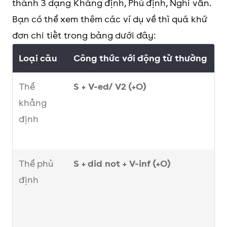
thành 3 dạng Khẳng định, Phủ định, Nghi vấn.
Bạn có thể xem thêm các ví dụ về thì quá khứ
đơn chi tiết trong bảng dưới đây:
Loại câu
Công thức với động từ thường
V
Thể
S + V-ed/ V2 (+O)
A
khẳng
s
định
p
s
Thể phủ
S + did not + V-inf (+O)
T
định
d
b
o