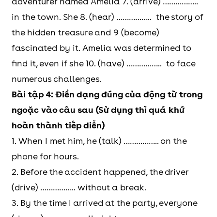
adventurer named Amelia 7. (arrive) ……………..
in the town. She 8. (hear) …………….. the story of
the hidden treasure and 9 (become)
fascinated by it. Amelia was determined to
find it, even if she 10. (have) …………….. to face
numerous challenges.
Bài tập 4: Điền dạng đúng của động từ trong
ngoặc vào câu sau (Sử dụng thì quá khứ
hoàn thành tiếp diễn)
1. When I met him, he (talk) …………….. on the
phone for hours.
2. Before the accident happened, the driver
(drive) …………….. without a break.
3. By the time I arrived at the party, everyone