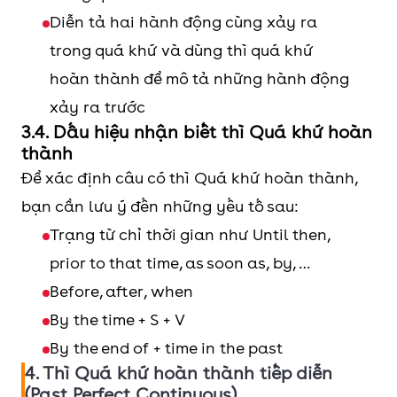
Question)
No, S had + not
b
Diễn tả hai hành động cùng xảy ra
d
trong quá khứ và dùng thì quá khứ
hoàn thành để mô tả những hành động
Câu nghi
When/Where/Why/What/How
H
xảy ra trước
vấn
+ had + S + V3 + O?
f
3.4. Dấu hiệu nhận biết thì Quá khứ hoàn
(WH-
w
thành
question)
a
Để xác định câu có thì Quá khứ hoàn thành,
t
bạn cần lưu ý đến những yếu tố sau:
c
Trạng từ chỉ thời gian như Until then,
prior to that time, as soon as, by, …
Before, after, when
By the time + S + V
By the end of + time in the past
4. Thì Quá khứ hoàn thành tiếp diễn
(Past Perfect Continuous)