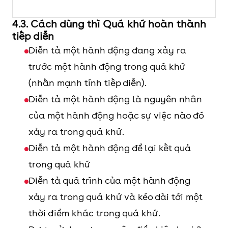
n
4.3. Cách dùng thì Quá khứ hoàn thành
Thể phủ
S + had not been + V-ing + …
H
tiếp diễn
định
n
Diễn tả một hành động đang xảy ra
q
trước một hành động trong quá khứ
t
(nhấn mạnh tính tiếp diễn).
h
Diễn tả một hành động là nguyên nhân
b
của một hành động hoặc sự việc nào đó
p
xảy ra trong quá khứ.
c
Diễn tả một hành động để lại kết quả
m
trong quá khứ
w
Diễn tả quá trình của một hành động
xảy ra trong quá khứ và kéo dài tới một
Câu nghi
Had + S + been + V-ing …?
H
thời điểm khác trong quá khứ.
vấn
Câu trả lời:
b