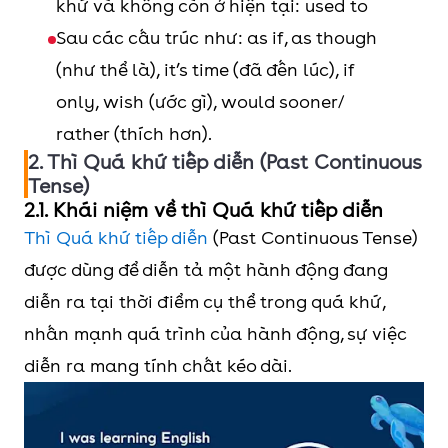
khứ và không còn ở hiện tại: used to
Sau các cấu trúc như: as if, as though
(như thể là), it’s time (đã đến lúc), if
only, wish (ước gì), would sooner/
rather (thích hơn).
2. Thì Quá khứ tiếp diễn (Past Continuous
Tense)
2.1. Khái niệm về thì Quá khứ tiếp diễn
Thì Quá khứ tiếp diễn
(Past Continuous Tense)
được dùng để diễn tả một hành động đang
diễn ra tại thời điểm cụ thể trong quá khứ,
nhấn mạnh quá trình của hành động, sự việc
diễn ra mang tính chất kéo dài.