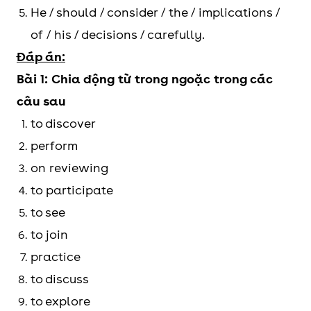
He / should / consider / the / implications /
of / his / decisions / carefully.
Đáp án:
Bài 1: Chia động từ trong ngoặc trong các
câu sau
to discover
perform
on reviewing
to participate
to see
to join
practice
to discuss
to explore