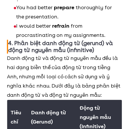
You had better
prepare
thoroughly for
the presentation.
I would better
refrain
from
procrastinating on my assignments.
4. Phân biệt danh động từ (gerund) và
động từ nguyên mẫu (infinitive)
Danh động từ và động từ nguyên mẫu đều là
hai dạng biến thể của động từ trong tiếng
Anh, nhưng mỗi loại có cách sử dụng và ý
nghĩa khác nhau. Dưới đây là bảng phân biệt
danh động từ và động từ nguyên mẫu:
Động từ
Tiêu
Danh động từ
nguyên mẫu
chí
(Gerund)
(Infinitive)