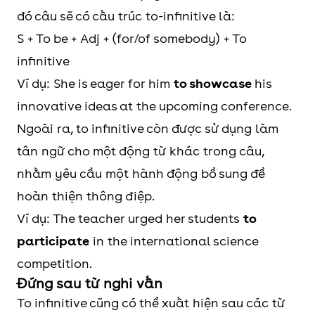
đó câu sẽ có cấu trúc to-infinitive là:
S + To be + Adj + (for/of somebody) + To
infinitive
Ví dụ: She is eager for him
to showcase
his
innovative ideas at the upcoming conference.
Ngoài ra, to infinitive còn được sử dụng làm
tân ngữ cho một động từ khác trong câu,
nhằm yêu cầu một hành động bổ sung để
hoàn thiện thông điệp.
Ví dụ: The teacher urged her students
to
participate
in the international science
competition.
Đứng sau từ nghi vấn
To infinitive cũng có thể xuất hiện sau các từ