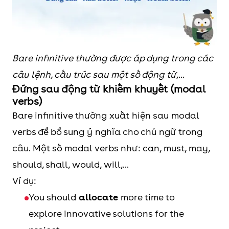
Bare infinitive thường được áp dụng trong các
câu lệnh, cấu trúc sau một số động từ,...
Đứng sau động từ khiếm khuyết (modal
verbs)
Bare infinitive thường xuất hiện sau modal
verbs để bổ sung ý nghĩa cho chủ ngữ trong
câu. Một số modal verbs như: can, must, may,
should, shall, would, will,...
Ví dụ:
You should
allocate
more time to
explore innovative solutions for the