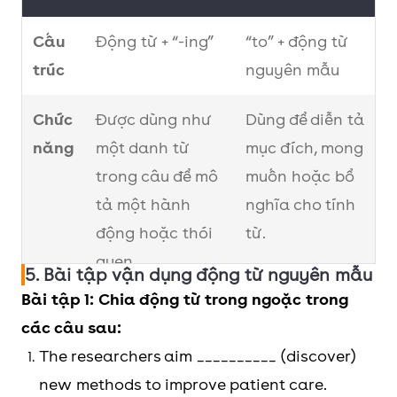
Cấu
Động từ + “-ing”
“to” + động từ
trúc
nguyên mẫu
Chức
Được dùng như
Dùng để diễn tả
năng
một danh từ
mục đích, mong
trong câu để mô
muốn hoặc bổ
tả một hành
nghĩa cho tính
động hoặc thói
từ.
quen.
5. Bài tập vận dụng động từ nguyên mẫu
Bài tập 1: Chia động từ trong ngoặc trong
Cách
Theo sau giới từ.
Theo sau các
các câu sau:
dùng
Đứng sau các
động từ diễn tả
The researchers aim __________ (discover)
động từ diễn tả
mong muốn
new methods to improve patient care.
sở thích hoặc
hoặc mục đích.