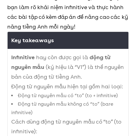
bạn làm rõ khái niệm infinitive và thực hành
các bài tập có kèm đáp án để nâng cao các kỹ
năng tiếng Anh mỗi ngày!
Key takeaways
Infinitive
hay còn được gọi là
động từ
nguyên mẫu
(ký hiệu là “V1”) là thể nguyên
bản của động từ tiếng Anh.
Động từ nguyên mẫu hiện tại gồm hai loại:
Động từ nguyên mẫu có “to” (to + infinitive)
Động từ nguyên mẫu không có “to” (bare
infinitive)
Cách dùng động từ nguyên mẫu có “to” (to
infinitive):