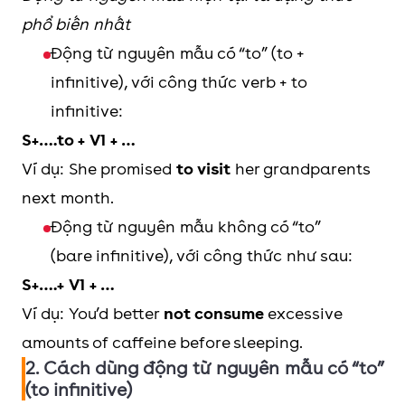
phổ biến nhất
Động từ nguyên mẫu có “to” (to +
infinitive), với công thức verb + to
infinitive:
S+….to + V1 + …
Ví dụ: She promised
to visit
her grandparents
next month.
Động từ nguyên mẫu không có “to”
(bare infinitive), với công thức như sau:
S+….+ V1 + …
Ví dụ: You’d better
not consume
excessive
amounts of caffeine before sleeping.
2. Cách dùng động từ nguyên mẫu có “to”
(to infinitive)