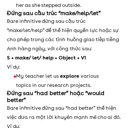
her as she stepped outside.
Đứng sau cấu trúc “make/help/let”
Bare infinitive đứng sau cấu trúc
“make/let/help” để thể hiện quyền lực hoặc sự
cho phép trong các tình huống giao tiếp tiếng
Anh hàng ngày, với công thức sau:
S + make/ let/ help + Object + V1
Ví dụ:
My teacher let us
explore
various
topics in our research projects.
Đứng sau “had better” hoặc “would
better”
Bare infinitive đứng sau “had better” thể hiện
việc đưa ra một lời khuyên mạnh mẽ cho ai đó.
Ví dụ: