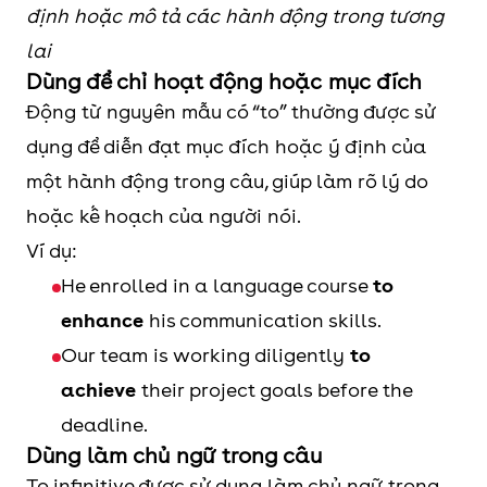
định hoặc mô tả các hành động trong tương
lai
Dùng để chỉ hoạt động hoặc mục đích
Động từ nguyên mẫu có “to” thường được sử
dụng để diễn đạt mục đích hoặc ý định của
một hành động trong câu, giúp làm rõ lý do
hoặc kế hoạch của người nói.
Ví dụ:
He enrolled in a language course
to
enhance
his communication skills.
Our team is working diligently
to
achieve
their project goals before the
deadline.
Dùng làm chủ ngữ trong câu
To infinitive được sử dụng làm chủ ngữ trong