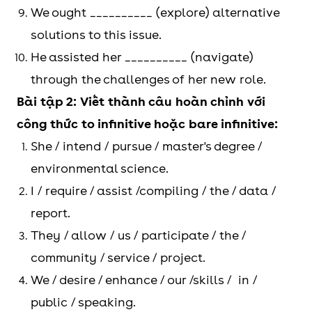
We ought __________ (explore) alternative
She takes great
to
implement
solutions to this issue.
pleasure in
new strategies
He assisted her __________ (navigate)
exploring
to improve
through the challenges of her new role.
different
overall
Bài tập 2: Viết thành câu hoàn chỉnh với
culinary
efficiency and
công thức to infinitive hoặc bare infinitive:
traditions from
productivity.
She / intend / pursue / master's degree /
around the
environmental science.
world.
I / require / assist /compiling / the / data /
report.
They / allow / us / participate / the /
community / service / project.
We / desire / enhance / our /skills / in /
public / speaking.