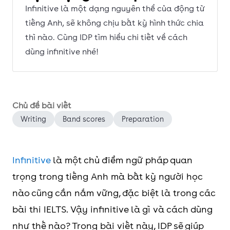
Infinitive là một dạng nguyên thể của động từ
tiếng Anh, sẽ không chịu bất kỳ hình thức chia
thì nào. Cùng IDP tìm hiểu chi tiết về cách
dùng infinitive nhé!
Chủ đề bài viết
Writing
Band scores
Preparation
Infinitive
là một chủ điểm ngữ pháp quan
trọng trong tiếng Anh mà bất kỳ người học
nào cũng cần nắm vững, đặc biệt là trong các
bài thi IELTS. Vậy infinitive là gì và cách dùng
như thế nào? Trong bài viết này, IDP sẽ giúp