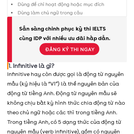
Dùng để chỉ hoạt động hoặc mục đích
Dùng làm chủ ngữ trong câu
Dùng làm tân ngữ trong câu
Sẵn sàng chinh phục kỳ thi IELTS
Dùng trong cấu trúc “ Verb + Object + To
infinitive”
cùng IDP với nhiều ưu đãi hấp dẫn.
Cách dùng động từ nguyên mẫu không “to”
ĐĂNG KÝ THI NGAY
(bare infinitive):
1. Infinitive là gì?
Đứng sau động từ khiếm khuyết (modal verbs)
Infinitive hay còn được gọi là động từ nguyên
Đứng sau động từ chỉ cảm giác, giác quan
Đứng sau cấu trúc “make/help/let”
mẫu (ký hiệu là “V1”) là thể nguyên bản của
động từ tiếng Anh. Động từ nguyên mẫu sẽ
không chịu bất kỳ hình thức chia động từ nào
theo chủ ngữ hoặc các thì trong tiếng Anh.
Trong tiếng Anh, có 5 dạng thức của động từ
nguyên mẫu (verb infinitive), gồm có nguyên