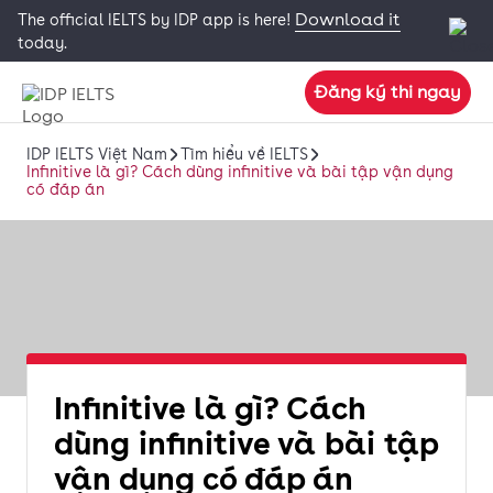
Download it
The official IELTS by IDP app is here!
today.
Đăng ký thi ngay
IDP IELTS Việt Nam
Tìm hiểu về IELTS
Infinitive là gì? Cách dùng infinitive và bài tập vận dụng
có đáp án
Infinitive là gì? Cách
dùng infinitive và bài tập
vận dụng có đáp án