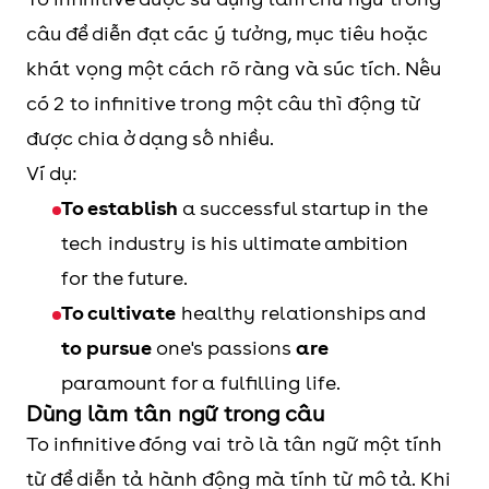
câu để diễn đạt các ý tưởng, mục tiêu hoặc
khát vọng một cách rõ ràng và súc tích. Nếu
có 2 to infinitive trong một câu thì động từ
được chia ở dạng số nhiều.
Ví dụ:
To establish
a successful startup in the
tech industry is his ultimate ambition
for the future.
To cultivate
healthy relationships and
to pursue
one's passions
are
paramount for a fulfilling life.
Dùng làm tân ngữ trong câu
To infinitive đóng vai trò là tân ngữ một tính
từ để diễn tả hành động mà tính từ mô tả. Khi