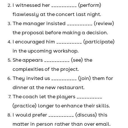
I witnessed her __________ (perform)
thói quen.
Đứng sau tính
flawlessly at the concert last night.
Dùng để chỉ các
từ
The manager insisted __________ (review)
hoạt động
Được dùng
the proposal before making a decision.
thường xuyên
trong câu điều
I encouraged him __________ (participate)
hoặc thói quen.
kiện không
in the upcoming workshop.
chính thức.
She appears __________ (see) the
complexities of the project.
Ví dụ
Practicing
yoga
He aims to
They invited us __________ (join) them for
contributes
enhance
his
dinner at the new restaurant.
significantly to
professional
The coach let the players __________
maintaining a
skills in the
(practice) longer to enhance their skills.
balanced
competitive job
I would prefer __________ (discuss) this
lifestyle and
market.
matter in person rather than over email.
reducing stress.
My team plans