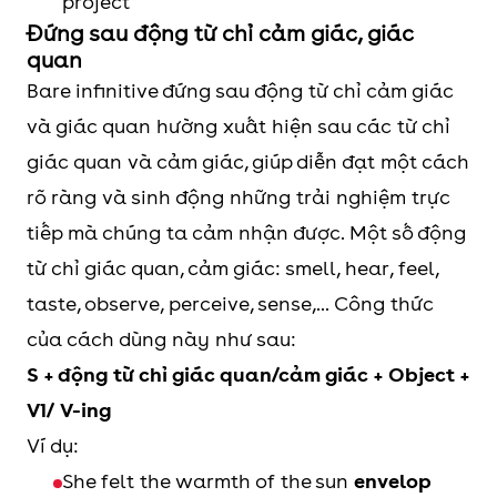
project
Đứng sau động từ chỉ cảm giác, giác
quan
Bare infinitive đứng sau động từ chỉ cảm giác
và giác quan hường xuất hiện sau các từ chỉ
giác quan và cảm giác, giúp diễn đạt một cách
rõ ràng và sinh động những trải nghiệm trực
tiếp mà chúng ta cảm nhận được. Một số động
từ chỉ giác quan, cảm giác: smell, hear, feel,
taste, observe, perceive, sense,... Công thức
của cách dùng này như sau:
S + động từ chỉ giác quan/cảm giác + Object +
V1/ V-ing
Ví dụ:
She felt the warmth of the sun
envelop