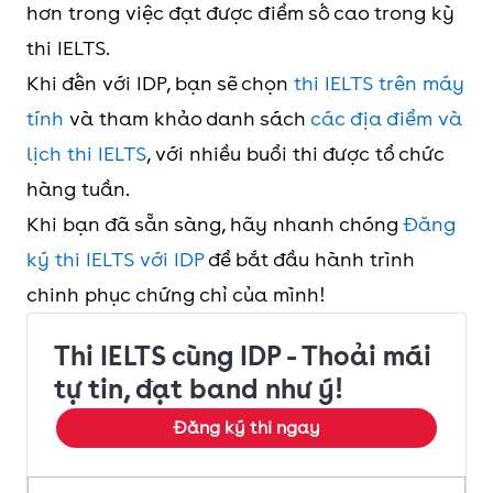
hơn trong việc đạt được điểm số cao trong kỳ
thi IELTS.
Khi đến với IDP, bạn sẽ chọn
thi IELTS trên máy
tính
và tham khảo danh sách
các địa điểm và
lịch thi IELTS
, với nhiều buổi thi được tổ chức
hàng tuần.
Khi bạn đã sẵn sàng, hãy nhanh chóng
Đăng
ký thi IELTS với IDP
để bắt đầu hành trình
chinh phục chứng chỉ của mình!
Thi IELTS cùng IDP - Thoải mái
tự tin, đạt band như ý!
Đăng ký thi ngay