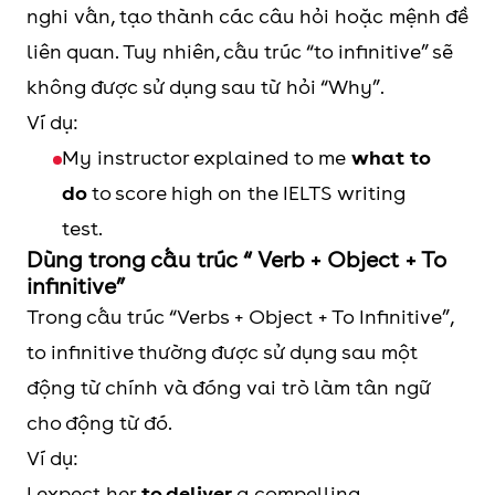
nghi vấn, tạo thành các câu hỏi hoặc mệnh đề
liên quan. Tuy nhiên, cấu trúc “to infinitive” sẽ
không được sử dụng sau từ hỏi “Why”.
Ví dụ:
My instructor explained to me
what to
do
to score high on the IELTS writing
test.
Dùng trong cấu trúc “ Verb + Object + To
infinitive”
Trong cấu trúc “Verbs + Object + To Infinitive”,
to infinitive thường được sử dụng sau một
động từ chính và đóng vai trò làm tân ngữ
cho động từ đó.
Ví dụ:
I expect her
to deliver
a compelling