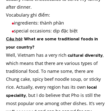
to have a
hảo ngọt
after dinner.
sweet tooth
Vocabulary ghi điểm:
ingredients: thành phần
to grab a
ăn nhanh, ăn vội vàng
special occasions: dịp đặc biệt
bite to eat
Câu hỏi
: What are some traditional foods in
to wine and
chiêu đãi ai đó bằng 1 bữa
your country?
dine
ăn thịnh soạn
Well, Vietnam has a very rich
,
cultural diversity
which means that there are various types of
have a
có niềm đam mê to lớn với
traditional food. To name some, there are
profound
cái gì
Chung cake, spicy beef noodle soup, or sticky
passion for
rice. Actually, every region has its own
local
, but I do believe that Pho is still the
speciality
to pose a
gây rủi ro về mặt sức khoẻ
most popular one among other dishes. It’s very
health risk