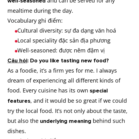
and can be served for any
well-seasoned
to eat like a
ăn rất nhiều
mealtime during the day.
horse
Vocabulary ghi điểm:
Cultural diversity: sự đa dạng văn hoá
Local speciality đặc sản địa phương
Well-seasoned: được nêm đậm vị
Câu hỏi
: Do you like tasting new food?
As a foodie, it’s a firm yes for me. I always
dream of experiencing all different kinds of
food. Every cuisine has its own
special
, and it would be so great if we could
features
try the local food. It’s not only about the taste,
but also the
behind such
underlying meaning
dishes.