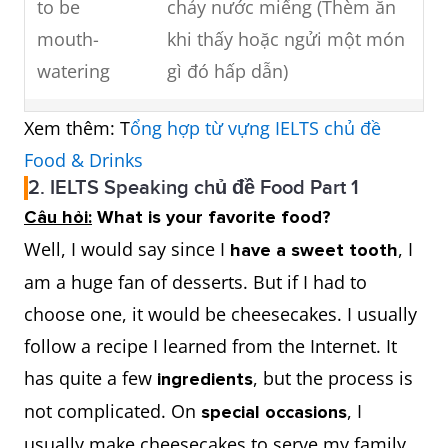
to be
chảy nước miếng (Thèm ăn
mouth-
khi thấy hoặc ngửi một món
watering
gì đó hấp dẫn)
restrain
kiềm chế cơn đói
Xem thêm: T
ổng hợp từ vựng IELTS chủ đề
one’s
Food & Drinks
2. IELTS Speaking chủ đề Food Part 1
hunger
Câu hỏi:
What is your favorite food?
to bolt
nuốt chửng thứ gì đó (Ăn thứ
Well, I would say since I
, I
have a sweet tooth
something
gì rất nhiều và nhanh)
am a huge fan of desserts. But if I had to
down
choose one, it would be cheesecakes. I usually
follow a recipe I learned from the Internet. It
to follow a
tuân theo công thức nấu ăn
has quite a few
, but the process is
ingredients
recipe
not complicated. On
, I
special occasions
usually make cheesecakes to serve my family