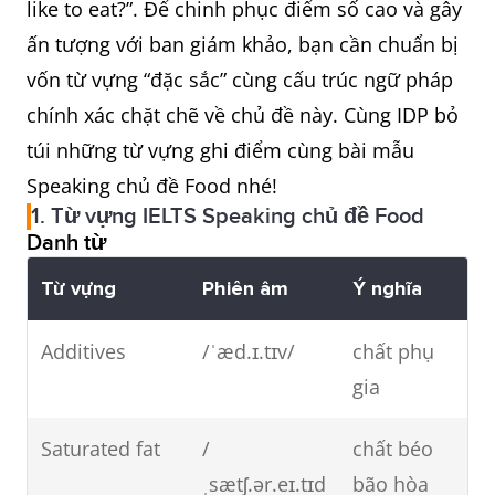
like to eat?”. Để chinh phục điểm số cao và gây
ấn tượng với ban giám khảo, bạn cần chuẩn bị
vốn từ vựng “đặc sắc” cùng cấu trúc ngữ pháp
chính xác chặt chẽ về chủ đề này. Cùng IDP bỏ
túi những từ vựng ghi điểm cùng bài mẫu
Speaking chủ đề Food nhé!
1. Từ vựng IELTS Speaking chủ đề Food
Danh từ
Từ vựng
Phiên âm
Ý nghĩa
Additives
/ˈæd.ɪ.tɪv/
chất phụ
gia
Saturated fat
/
chất béo
ˌsætʃ.ər.eɪ.tɪd
bão hòa