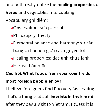
and both really utilize the
of
healing properties
and vegetables into cooking.
herbs
Vocabulary ghi điểm:
Observation: sự quan sát
Philosophy: triết lý
Elemental balance and harmony: sự cân
bằng và hài hoà giữa các nguyên tốt
Healing properties: đặc tính chữa lành
Herbs: thảo mộc
Câu hỏi
: What foods from your country do
most foreign people enjoy?
I believe foreigners find Pho very fascinating.
That’s a thing that still
imprints in their mind
after they pay a visit to Vietnam. I guess it is