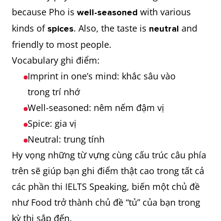
because Pho is
with various
well-seasoned
kinds of
. Also, the taste is
and
spices
neutral
friendly to most people.
Vocabulary ghi điểm:
Imprint in one’s mind: khắc sâu vào
trong trí nhớ
Well-seasoned: nêm nếm đậm vị
Spice: gia vị
Neutral: trung tính
Hy vọng những từ vựng cùng cấu trúc câu phía
trên sẽ giúp bạn ghi điểm thật cao trong tất cả
các phần thi IELTS Speaking, biến một chủ đề
như Food trở thành chủ đề “tủ” của bạn trong
kỳ thi sắp đến.