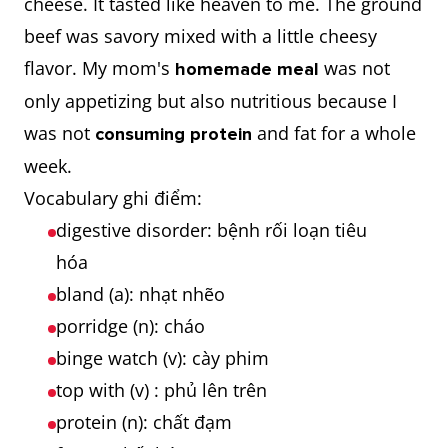
cheese. It tasted like heaven to me. The ground
beef was savory mixed with a little cheesy
flavor. My mom's
was not
homemade meal
only appetizing but also nutritious because I
was not
and fat for a whole
consuming protein
week.
Vocabulary ghi điểm:
digestive disorder: bệnh rối loạn tiêu
hóa
bland (a): nhạt nhẽo
porridge (n): cháo
binge watch (v): cày phim
top with (v) : phủ lên trên
protein (n): chất đạm