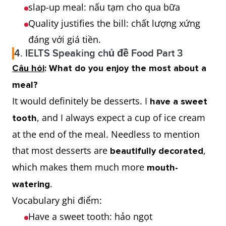
slap-up meal: nấu tạm cho qua bữa
Quality justifies the bill: chất lượng xứng
đáng với giá tiền.
4. IELTS Speaking chủ đề Food Part 3
Câu hỏi
: What do you enjoy the most about a
meal?
It would definitely be desserts. I
have a sweet
, and I always expect a cup of ice cream
tooth
at the end of the meal. Needless to mention
that most desserts are
,
beautifully decorated
which makes them much more
mouth-
.
watering
Vocabulary ghi điểm:
Have a sweet tooth: hảo ngọt