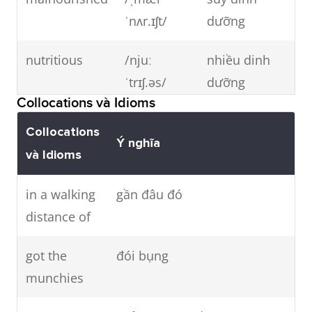
ˈnʌr.ɪʃt/
dưỡng
Authentic
đặc sản
local
vùng miền
nutritious
/njuː
nhiều dinh
speciality
ˈtrɪʃ.əs/
dưỡng
Collocations và Idioms
Traditional
ẩm thực
hydroponic
/ˌhaɪ.droʊ
thủy canh
Collocations
cuisine
truyền
Ý nghĩa
ˈpɑː.nɪk/
và Idioms
thống
monotonous
/mə
nhàm chán
in a walking
gần đâu đó
ˈnɒt.ən.əs/
distance of
got the
đói bụng
munchies