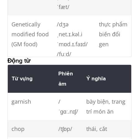
ˈfæt/
Genetically
/dʒə
thực phẩm
modified food
ˌnet.ɪ.kəl.i
biến đổi
(GM food)
ˈmɒd.ɪ.faɪd/
gen
/fuːd/
Động từ
Beverage
/ˈbevərɪdʒ/
đồ uống
Phiên
Từ vựng
Ý nghĩa
(ngoại trừ
âm
nước)
garnish
/
bày biện, trang
Processed
/ˈprəʊ.sest/
thức ăn
ˈɡɑː.nɪʃ/
trí món ăn
food
/fuːd/
đóng hộp/
đóng gói
chop
/tʃɒp/
thái, cắt