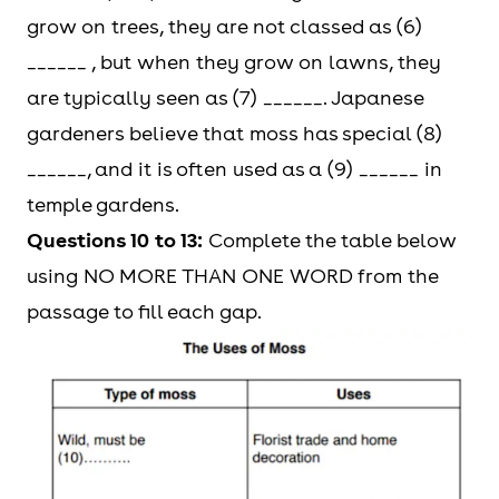
grow on trees, they are not classed as (6)
______ , but when they grow on lawns, they
are typically seen as (7) ______. Japanese
gardeners believe that moss has special (8)
______, and it is often used as a (9) ______ in
temple gardens.
Questions 10 to 13:
Complete the table below
using NO MORE THAN ONE WORD from the
passage to fill each gap.