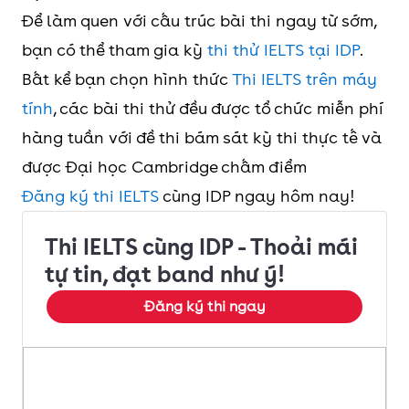
Để làm quen với cấu trúc bài thi ngay từ sớm,
bạn có thể tham gia kỳ
thi thử IELTS tại IDP
.
Bất kể bạn chọn hình thức
Thi IELTS trên máy
tính
, các bài thi thử đều được tổ chức miễn phí
hàng tuần với đề thi bám sát kỳ thi thực tế và
được Đại học Cambridge chấm điểm
Đăng ký thi IELTS
cùng IDP ngay hôm nay!
Thi IELTS cùng IDP - Thoải mái
tự tin, đạt band như ý!
Đăng ký thi ngay