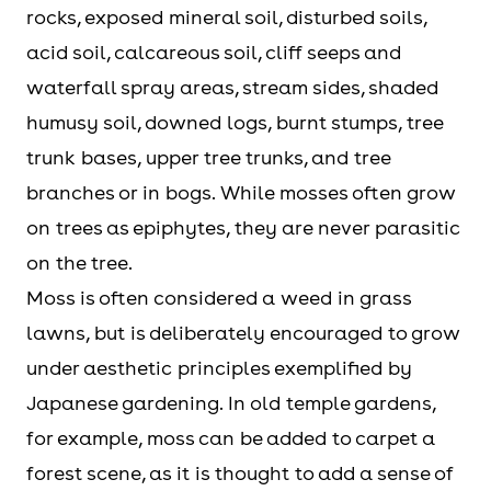
rocks, exposed mineral soil, disturbed soils,
acid soil, calcareous soil, cliff seeps and
waterfall spray areas, stream sides, shaded
humusy soil, downed logs, burnt stumps, tree
trunk bases, upper tree trunks, and tree
branches or in bogs. While mosses often grow
on trees as epiphytes, they are never parasitic
on the tree.
Moss is often considered a weed in grass
lawns, but is deliberately encouraged to grow
under aesthetic principles exemplified by
Japanese gardening. In old temple gardens,
for example, moss can be added to carpet a
forest scene, as it is thought to add a sense of