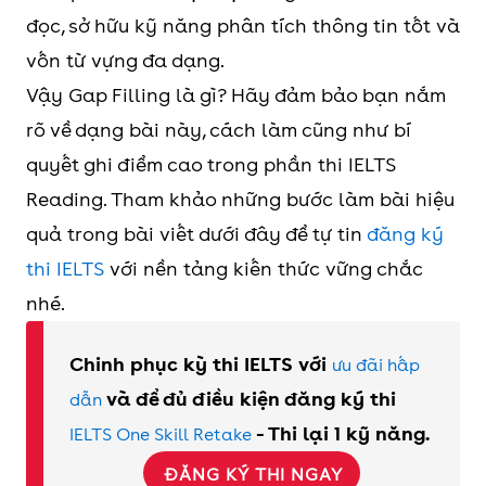
đọc, sở hữu kỹ năng phân tích thông tin tốt và
vốn từ vựng đa dạng.
Vậy Gap Filling là gì? Hãy đảm bảo bạn nắm
rõ về dạng bài này, cách làm cũng như bí
quyết ghi điểm cao trong phần thi IELTS
Reading. Tham khảo những bước làm bài hiệu
quả trong bài viết dưới đây để tự tin
đăng ký
thi IELTS
với nền tảng kiến thức vững chắc
nhé.
Chinh phục kỳ thi IELTS với
ưu đãi hấp
và để đủ điều kiện đăng ký thi
dẫn
- Thi lại 1 kỹ năng.
IELTS One Skill Retake
ĐĂNG KÝ THI NGAY