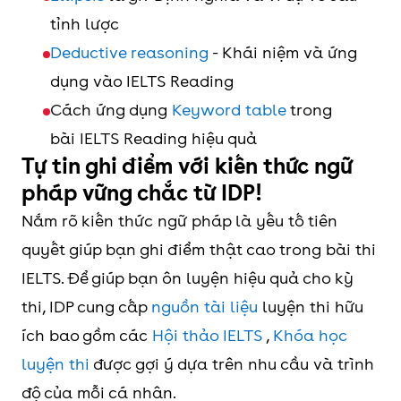
tỉnh lược
Deductive reasoning
- Khái niệm và ứng
dụng vào IELTS Reading
Cách ứng dụng
Keyword table
trong
bài IELTS Reading hiệu quả
Tự tin ghi điểm với kiến thức ngữ
pháp vững chắc từ IDP!
Nắm rõ kiến thức ngữ pháp là yếu tố tiên
quyết giúp bạn ghi điểm thật cao trong bài thi
IELTS. Để giúp bạn ôn luyện hiệu quả cho kỳ
thi, IDP cung cấp
nguồn tài liệu
luyện thi hữu
ích bao gồm các
Hội thảo IELTS
,
Khóa học
luyện thi
được gợi ý dựa trên nhu cầu và trình
độ của mỗi cá nhân.