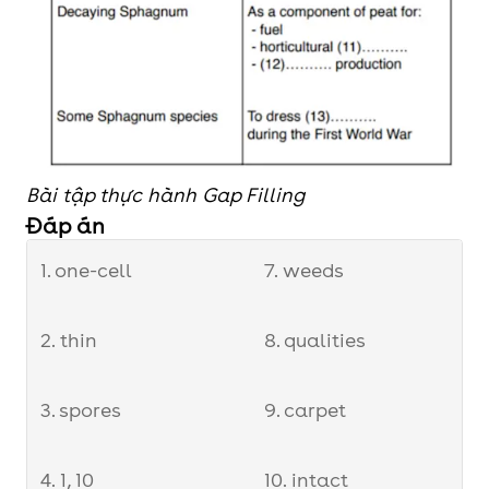
Bài tập thực hành Gap Filling
Đáp án
1. one-cell
7. weeds
2. thin
8. qualities
3. spores
9. carpet
4. 1, 10
10. intact