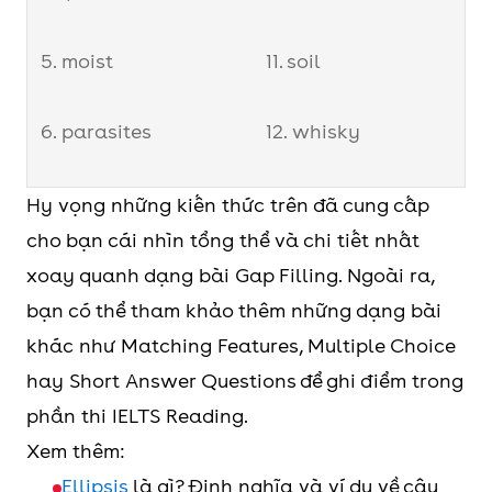
5. moist
11. soil
6. parasites
12. whisky
13. wounds
Hy vọng những kiến thức trên đã cung cấp
cho bạn cái nhìn tổng thể và chi tiết nhất
xoay quanh dạng bài Gap Filling. Ngoài ra,
bạn có thể tham khảo thêm những dạng bài
khác như Matching Features, Multiple Choice
hay Short Answer Questions để ghi điểm trong
phần thi IELTS Reading.
Xem thêm:
Ellipsis
là gì? Định nghĩa và ví dụ về câu