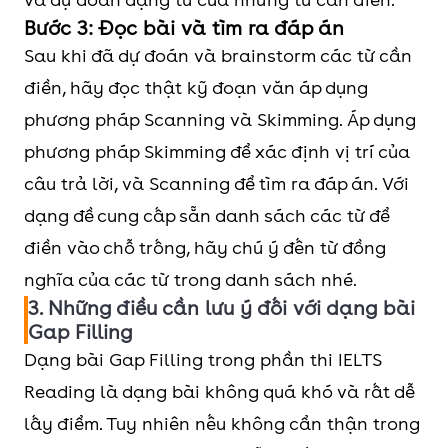
Bước 3: Đọc bài và tìm ra đáp án
Sau khi đã dự đoán và brainstorm các từ cần
điền, hãy đọc thật kỹ đoạn văn áp dụng
phương pháp Scanning và Skimming. Áp dụng
phương pháp Skimming để xác định vị trí của
câu trả lời, và Scanning để tìm ra đáp án. Với
dạng đề cung cấp sẵn danh sách các từ để
điền vào chỗ trống, hãy chú ý đến từ đồng
nghĩa của các từ trong danh sách nhé.
3. Những điều cần lưu ý đối với dạng bài
Gap Filling
Dạng bài Gap Filling trong phần thi IELTS
Reading là dạng bài không quá khó và rất dễ
lấy điểm. Tuy nhiên nếu không cẩn thận trong