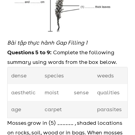
Bài tập thực hành Gap Filling 1
Questions 5 to 9:
Complete the following
summary using words from the box below.
dense
species
weeds
aesthetic
moist
sense
qualities
age
carpet
parasites
Mosses grow in (5) ______ , shaded locations
on rocks, soil, wood or in bogs. When mosses