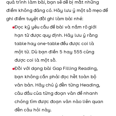
quá trình làm bài, bạn sẽ dễ bị mất những
điểm không đáng có. Hãy lưu ý một số mẹo để
ghi điểm tuyệt đối ghi làm bài nhé:
Đọc kỹ yêu cầu đề bài và nắm rõ giới
hạn từ được quy định. Hãy lưu ý rằng
table hay one-table đều được coi là
một từ. Dù bạn điền 5 hay 555 cũng
được coi là một số.
Đối với dạng bài Gap Filling Reading,
bạn không cần phải đọc hết toàn bộ
văn bản. Hãy chú ý đến từng Heading,
câu đầu của từng đoạn văn để nhanh
chóng tìm được đoạn văn nào liên quan
đến câu hỏi này.