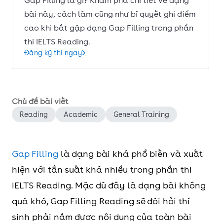
Gap Filling là gì? Khám phá chi tiết về dạng
bài này, cách làm cũng như bí quyết ghi điểm
cao khi bắt gặp dạng Gap Filling trong phần
thi IELTS Reading.
Đăng ký thi ngay
Chủ đề bài viết
Reading
Academic
General Training
Gap Filling
là dạng bài khá phổ biến và xuất
hiện với tần suất khá nhiều trong phần thi
IELTS Reading. Mặc dù đây là dạng bài không
quá khó, Gap Filling Reading sẽ đòi hỏi thí
sinh phải nắm được nội dung của toàn bài