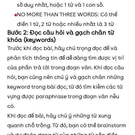
số duy nhất, hoặc 1 từ và 1 con số.
NO MORE THAN THREE WORDS: Có thể
điền 1 từ, 2 từ hoặc nhiều nhất là 3 từ
Bước 2: Đọc câu hỏi và gạch chân từ
khóa (keywords)
Trước khi đọc bài, hãy chú trọng đọc đề và
phân tích thông tin để dễ dàng tìm được vị trí
của phần trả lời trong đoạn văn. Khi đọc câu
hỏi, bạn cũng nên chú ý và gạch chân những
keyword trong bài đọc, từ đó tìm kiếm các từ
vựng được paraphrase trong đoạn văn nếu
có.
Khi đọc đề bài, hãy chú ý những từ xung
quanh chỗ trống. Từ đó, bạn có thể brainstorm
và dự đoán dạng từ của những từ cần điền.