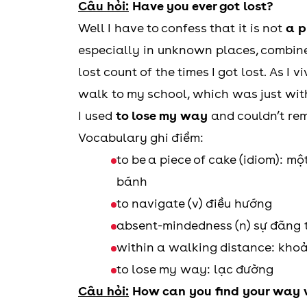
Câu hỏi:
Have you ever got lost?
Well I have to confess that it is not
a p
especially in unknown places, combi
lost count of the times I got lost. As I
walk to my school, which was just wi
I used
to lose my way
and couldn’t rem
Vocabulary ghi điểm:
to be a piece of cake (idiom): m
bánh
to navigate (v) điều hướng
absent-mindedness (n) sự đãng t
within a walking distance: kho
to lose my way: lạc đường
Câu hỏi:
How can you find your way w