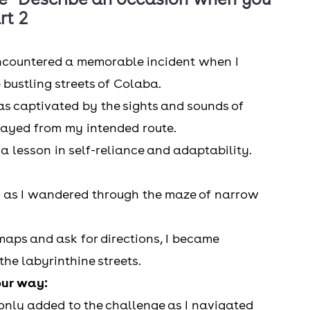
rt 2
 encountered a memorable incident when I
 bustling streets of Colaba.
as captivated by the sights and sounds of
trayed from my intended route.
 a lesson in self-reliance and adaptability.
on as I wandered through the maze of narrow
maps and ask for directions, I became
the labyrinthine streets.
our way:
 only added to the challenge as I navigated