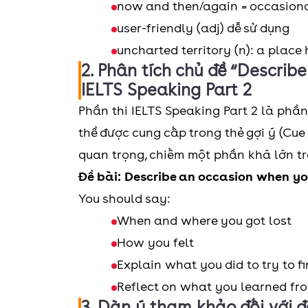
now and then/again = occasiona
user-friendly (adj) dễ sử dụng
uncharted territory (n): a place
2. Phân tích chủ đề “Describ
IELTS Speaking Part 2
Phần thi IELTS Speaking Part 2 là phần
thể được cung cấp trong thẻ gợi ý (Cue
quan trọng, chiếm một phần khá lớn tr
Đề bài: Describe an occasion when yo
You should say:
When and where you got lost
How you felt
Explain what you did to try to 
Reflect on what you learned fr
3. Dàn ý tham khảo đối với 