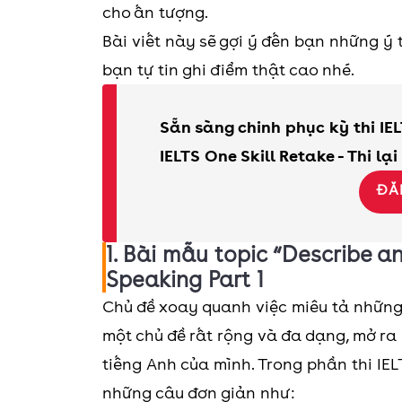
cho ấn tượng.
Bài viết này sẽ gợi ý đến bạn những ý 
bạn tự tin ghi điểm thật cao nhé.
Sẵn sàng chinh phục kỳ thi IEL
IELTS One Skill Retake - Thi lại
ĐĂ
1. Bài mẫu topic “Describe a
Speaking Part 1
Chủ đề xoay quanh việc miêu tả những 
một chủ đề rất rộng và đa dạng, mở ra
tiếng Anh của mình. Trong phần thi IEL
những câu đơn giản như: