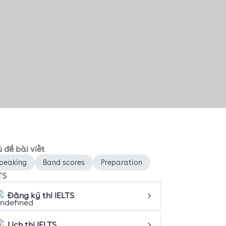
 đề bài viết
peaking
Band scores
Preparation
TS
Đăng ký thi IELTS
Lịch thi IELTS