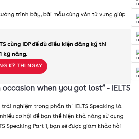
tưởng trình bày, bài mẫu cùng vốn từ vựng giúp
TS cùng IDP để đủ điều kiện đăng ký thi
 1 kỹ năng.
NG KÝ THI NGAY
n occasion when you got lost” - IELTS
trải nghiệm trong phần thi IELTS Speaking là
 nhiều cơ hội để bạn thể hiện khả năng sử dụng
TS Speaking Part 1, bạn sẽ được giám khảo hỏi