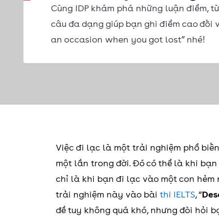
Cùng IDP khám phá những luận điểm, từ
câu đa dạng giúp bạn ghi điểm cao đối v
an occasion when you got lost” nhé!
Việc đi lạc là một trải nghiệm phổ biế
một lần trong đời. Đó có thể là khi bạ
chỉ là khi bạn đi lạc vào một con hẻm
trải nghiệm này vào bài
thi IELTS
, “
Des
đề tuy không quá khó, nhưng đòi hỏi bạ