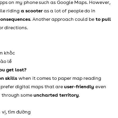
 apps on my phone such as Google Maps. However,
ile riding
a scooter
as a lot of people do in
 consequences
. Another approach could be
to pull
r directions.
ảm khốc
vào lề
u get lost?
n skills
when it comes to paper map reading
h prefer digital maps that are
user-friendly
even
y through some
uncharted territory
.
 vị, tìm đường