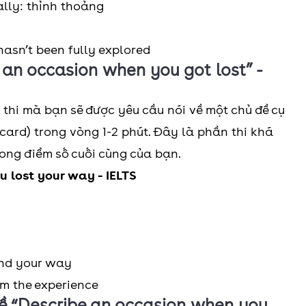
lly: thỉnh thoảng
 hasn’t been fully explored
e an occasion when you got lost” -
 thi mà bạn sẽ được yêu cầu nói về một chủ đề cụ
 card) trong vòng 1-2 phút. Đây là phần thi khá
ong điểm số cuối cùng của bạn.
u lost your way - IELTS
find your way
om the experience
đề “Describe an occasion when you