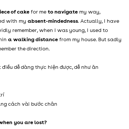
iece of cake
for me
to navigate
my way,
ned with my
absent-mindedness
. Actually, I have
 vividly remember, when I was young, I used to
thin
a walking distance
from my house. But sadly
ember the direction.
ột điều dễ dàng thực hiện được, dễ như ăn
rí
ảng cách vài bước chân
hen you are lost?