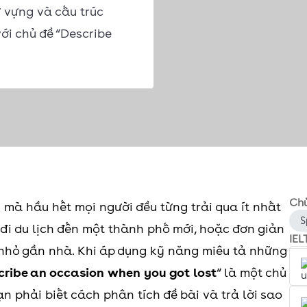
 vựng và cấu trúc
ới chủ đề “Describe
Chủ
n mà hầu hết mọi người đều từng trải qua ít nhất
S
n đi du lịch đến một thành phố mới, hoặc đơn giản
IEL
 nhỏ gần nhà. Khi áp dụng kỹ năng miêu tả những
cribe an occasion when you got lost
“ là một chủ
n phải biết cách phân tích đề bài và trả lời sao