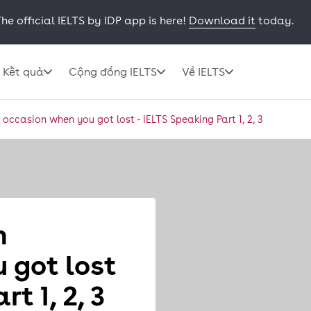
he official IELTS by IDP app is here!
Download it
today.
Kết quả
Cộng đồng IELTS
Về IELTS
occasion when you got lost - IELTS Speaking Part 1, 2, 3
n
 got lost
t 1, 2, 3