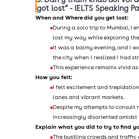
got lost” - IELTS Speaking Pa
When and Where did you get lost:
During a solo trip to Mumbai, I
lost my way while exploring the
It was a balmy evening, and I w
the city when I realized I had s
This experience remains vivid as
How you felt:
I felt excitement and trepidati
lanes and vibrant markets.
Despite my attempts to consult 
increasingly disoriented amidst 
Explain what you did to try to find y
The bustling crowds and traffic