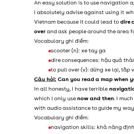
An easy solution is to use navigation
I absolutely advise against using it wh
Vietnam because it could lead to
dire
over
and ask people around the area fo
Vocabulary ghi điểm:
scooter (n): xe tay ga
dire consequences: hậu quả th
to pull over (v): dừng xe lại, tấp 
Câu hỏi:
Can you read a map when yo
In all honesty, I have terrible
navigatio
which I only use
now and then
. I muc
with audio assistance to guide my wa
Vocabulary ghi điểm:
navigation skills: khả năng định