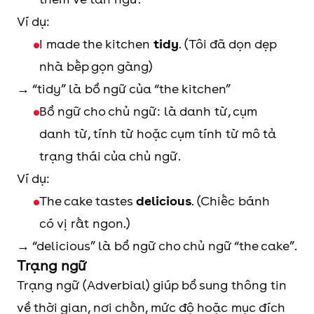
Ví dụ:
I made the kitchen
tidy
. (Tôi đã dọn dẹp
nhà bếp gọn gàng)
→ “tidy” là bổ ngữ của “the kitchen”
Bổ ngữ cho chủ ngữ: là danh từ, cụm
danh từ, tính từ hoặc cụm tính từ mô tả
trạng thái của chủ ngữ.
Ví dụ:
The cake tastes
delicious
. (Chiếc bánh
có vị rất ngon.)
→ “delicious” là bổ ngữ cho chủ ngữ “the cake”.
Trạng ngữ
Trạng ngữ (Adverbial) giúp bổ sung thông tin
về thời gian, nơi chốn, mức độ hoặc mục đích