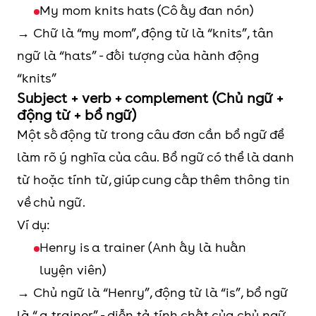
My mom knits hats (Cô ấy đan nón)
→ Chữ là “my mom”, động từ là “knits”, tân
ngữ là “hats” - đối tượng của hành động
“knits”
Subject + verb + complement (Chủ ngữ +
động từ + bổ ngữ)
Một số động từ trong câu đơn cần bổ ngữ để
làm rõ ý nghĩa của câu. Bổ ngữ có thể là danh
từ hoặc tính từ, giúp cung cấp thêm thông tin
về chủ ngữ.
Ví dụ:
Henry is a trainer (Anh ấy là huấn
luyện viên)
→ Chủ ngữ là “Henry”, động từ là “is”, bổ ngữ
là “ a trainer” - diễn tả tính chất của chủ ngữ