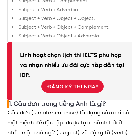
Subject + Verb + Complement.
Subject + Verb + Adverbial.
Subject + Verb + Object + Object.
Subject + Verb + Object + Complement.
Subject + Verb + Object + Adverbial.
Những thành phần quan trọng trong cấu
Linh hoạt chọn lịch thi IELTS phù hợp
trúc câu đơn: Chủ ngữ, động từ, tân ngữ, bổ
và nhận nhiều ưu đãi cực hấp dẫn tại
ngữ, và trạng ngữ.
IDP.
ĐĂNG KÝ THI NGAY
1. Câu đơn trong tiếng Anh là gì?
Câu đơn (simple sentence) là dạng câu chỉ có
một mệnh đề độc lập, được tạo thành bởi ít
nhất một chủ ngữ (subject) và động từ (verb).