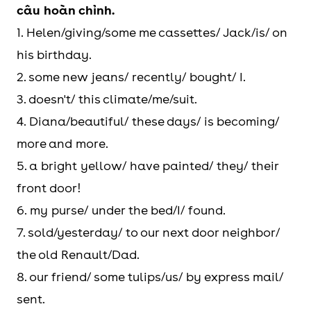
câu hoàn chỉnh.
1. Helen/giving/some me cassettes/ Jack/is/ on
his birthday.
2. some new jeans/ recently/ bought/ I.
3. doesn't/ this climate/me/suit.
4. Diana/beautiful/ these days/ is becoming/
more and more.
5. a bright yellow/ have painted/ they/ their
front door!
6. my purse/ under the bed/I/ found.
7. sold/yesterday/ to our next door neighbor/
the old Renault/Dad.
8. our friend/ some tulips/us/ by express mail/
sent.