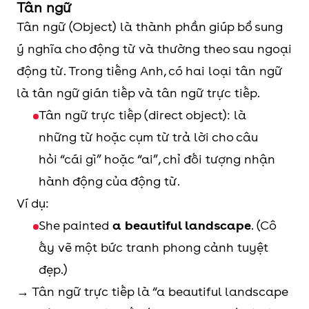
Tân ngữ
Tân ngữ (Object) là thành phần giúp bổ sung
ý nghĩa cho động từ và thường theo sau ngoại
động từ. Trong tiếng Anh, có hai loại tân ngữ
là tân ngữ gián tiếp và tân ngữ trực tiếp.
Tân ngữ trực tiếp (direct object): là
những từ hoặc cụm từ trả lời cho câu
hỏi “cái gì” hoặc “ai”, chỉ đối tượng nhận
hành động của động từ.
Ví dụ:
She painted
a beautiful landscape
. (Cô
ấy vẽ một bức tranh phong cảnh tuyệt
đẹp.)
→ Tân ngữ trực tiếp là “a beautiful landscape