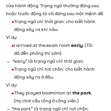
của hành động. Trạng ngữ thường đứng sau
hoặc trước động từ và đứng sau một mệnh đề.
Trạng ngữ chỉ thời gian: cho biết hành
động xảy ra khi nào.
Ví dụ:
I arrived at the exam room
early
. (Tôi
đã đến phòng thi sớm)
→ “early” là trạng ngữ chỉ thời gian.
Trạng ngữ chỉ nơi chốn: cho biết hành
động xảy ra ở đâu.
Ví dụ:
They played badminton at
the park
.
(Họ chơi cầu lông ở công viên.)
→ “the park” là trạng ngữ chỉ nơi chốn.