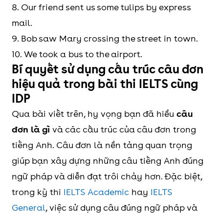
8. Our friend sent us some tulips by express
mail.
9. Bob saw Mary crossing the street in town.
10. We took a bus to the airport.
Bí quyết sử dụng cấu trúc câu đơn
hiệu quả trong bài thi IELTS cùng
IDP
Qua bài viết trên, hy vọng bạn đã hiểu
câu
đơn là gì
và các cấu trúc của câu đơn trong
tiếng Anh. Câu đơn là nền tảng quan trọng
giúp bạn xây dựng những câu tiếng Anh đúng
ngữ pháp và diễn đạt trôi chảy hơn. Đặc biệt,
trong kỳ thi
IELTS Academic
hay
IELTS
General
, việc sử dụng câu đúng ngữ pháp và