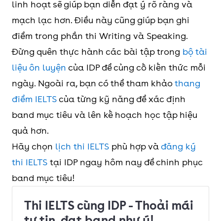
linh hoạt sẽ giúp bạn diễn đạt ý rõ ràng và
mạch lạc hơn. Điều này cũng giúp bạn ghi
điểm trong phần thi Writing và Speaking.
Đừng quên thực hành các bài tập trong
bộ tài
liệu ôn luyện
của IDP để củng cố kiến thức mỗi
ngày. Ngoài ra, bạn có thể tham khảo
thang
điểm IELTS
của từng kỹ năng để xác định
band mục tiêu và lên kế hoạch học tập hiệu
quả hơn.
Hãy chọn
lịch thi IELTS
phù hợp và
đăng ký
thi IELTS
tại IDP ngay hôm nay để chinh phục
band mục tiêu!
Thi IELTS cùng IDP - Thoải mái
tự tin, đạt band như ý!