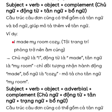
Subject + verb + object + complement (Chủ
ngữ + động từ + tân ngữ + bổ ngữ)
Cấu trúc câu đơn cũng có thể gồm cả tân ngữ
và bổ ngữ, giúp mô tả thêm về tân ngữ.
Ví dụ:
I made my room cozy. (Tôi trang trí
phòng trở nên ấm cúng)
→ Chủ ngữ là “I”, động từ là “ made”, tân ngữ
là “my room” - chỉ đối tượng nhận hành động
“made”, bổ ngữ là “cozy” - mô tả cho tân ngữ
“my room”.
Subject + verb + object + adverbial +
complement (Chủ ngữ + động từ + tân
ngữ + trạng ngữ + bổ ngữ)
Cấu trúc câu đơn cũng có thể gồm cả tân ngữ