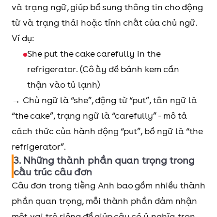
và trạng ngữ, giúp bổ sung thông tin cho động
từ và trạng thái hoặc tính chất của chủ ngữ.
Ví dụ:
She put the cake carefully in the
refrigerator. (Cô ấy để bánh kem cẩn
thận vào tủ lạnh)
→ Chủ ngữ là “she”, động từ “put”, tân ngữ là
“the cake”, trạng ngữ là “carefully” - mô tả
cách thức của hành động “put”, bổ ngữ là “the
refrigerator”.
3. Những thành phần quan trọng trong
cấu trúc câu đơn
Câu đơn trong tiếng Anh bao gồm nhiều thành
phần quan trọng, mỗi thành phần đảm nhận
một vai trò riêng để giúp câu có ý nghĩa trọn