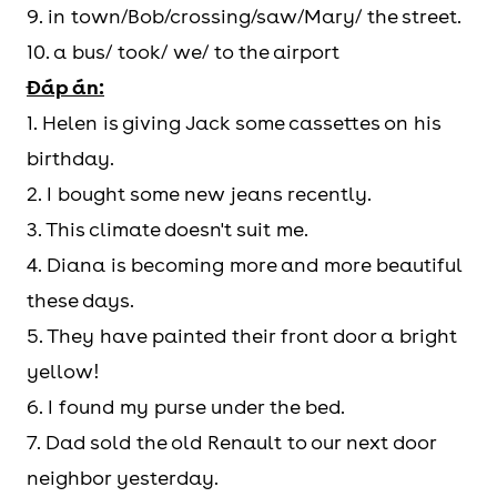
9. in town/Bob/crossing/saw/Mary/ the street.
10. a bus/ took/ we/ to the airport
Đáp án:
1. Helen is giving Jack some cassettes on his
birthday.
2. I bought some new jeans recently.
3. This climate doesn't suit me.
4. Diana is becoming more and more beautiful
these days.
5. They have painted their front door a bright
yellow!
6. I found my purse under the bed.
7. Dad sold the old Renault to our next door
neighbor yesterday.