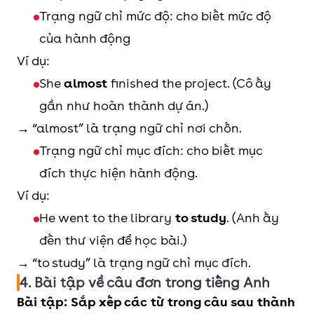
Trạng ngữ chỉ mức độ: cho biết mức độ
của hành động
Ví dụ:
She
almost
finished the project. (Cô ấy
gần như hoàn thành dự án.)
→ “almost” là trạng ngữ chỉ nơi chốn.
Trạng ngữ chỉ mục đích: cho biết mục
đích thực hiện hành động.
Ví dụ:
He went to the library
to study
. (Anh ấy
đến thư viện để học bài.)
→ “to study” là trạng ngữ chỉ mục đích.
4. Bài tập về câu đơn trong tiếng Anh
Bài tập: Sắp xếp các từ trong câu sau thành