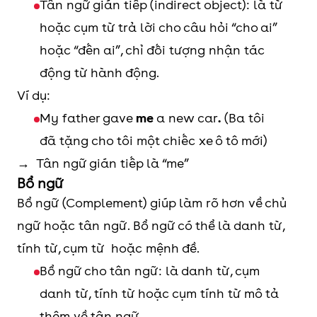
Tân ngữ gián tiếp (indirect object): là từ
hoặc cụm từ trả lời cho câu hỏi “cho ai”
hoặc “đến ai”, chỉ đối tượng nhận tác
động từ hành động.
Ví dụ:
My father gave
me
a new car
.
(Ba tôi
đã tặng cho tôi một chiếc xe ô tô mới)
→ Tân ngữ gián tiếp là “me”
Bổ ngữ
Bổ ngữ (Complement) giúp làm rõ hơn về chủ
ngữ hoặc tân ngữ. Bổ ngữ có thể là danh từ,
tính từ, cụm từ hoặc mệnh đề.
Bổ ngữ cho tân ngữ: là danh từ, cụm
danh từ, tính từ hoặc cụm tính từ mô tả
thêm về tân ngữ.