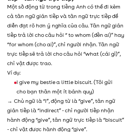
Một số động từ trong tiếng Anh có thể đi kèm
cả tân ngữ gián tiếp và tân ngữ trực tiếp để
diễn đạt rõ hơn ý nghĩa của câu. Tân ngữ gián
tiếp trả lời cho câu hỏi “ to whom (đến ai)” hay
“for whom (cho ai)”, chỉ người nhận. Tân ngữ
trực tiếp sẽ trả lời cho câu hỏi “what (cái gì)”,
chỉ vật được trao.
Ví dụ:
I give my bestie a little biscuit. (Tôi gửi
cho bạn thân một ít bánh quy)
→ Chủ ngữ là “I”, động từ là “give”, tân ngữ
gián tiếp là “indirect” - chỉ người tiếp nhận
hành động “give”, tân ngữ trực tiếp là “biscuit”
- chỉ vật được hành động “give”.