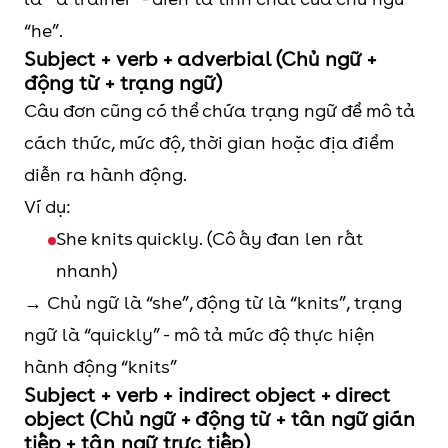
“he”.
Subject + verb + adverbial (Chủ ngữ +
động từ + trạng ngữ)
Câu đơn cũng có thể chứa trạng ngữ để mô tả
cách thức, mức độ, thời gian hoặc địa điểm
diễn ra hành động.
Ví dụ:
She knits quickly. (Cô ấy đan len rất
nhanh)
→ Chủ ngữ là “she”, động từ là “knits”, trạng
ngữ là “quickly” - mô tả mức độ thực hiện
hành động “knits”
Subject + verb + indirect object + direct
object (Chủ ngữ + động từ + tân ngữ gián
tiếp + tân ngữ trực tiếp)