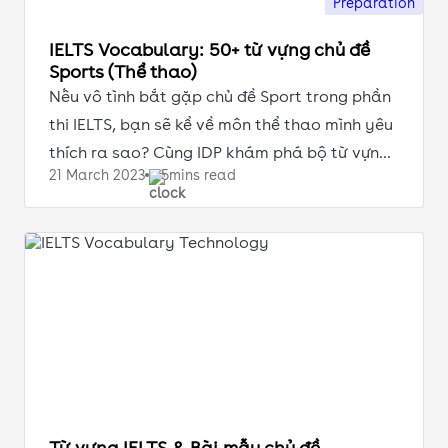
Preparation
IELTS Vocabulary: 50+ từ vựng chủ đề
Sports (Thể thao)
Nếu vô tình bắt gặp chủ đề Sport trong phần
thi IELTS, bạn sẽ kể về môn thể thao mình yêu
thích ra sao? Cùng IDP khám phá bộ từ vựng
21 March
2023
5mins read
chất lượng nhé!
Từ vựng IELTS & Bài mẫu chủ đề