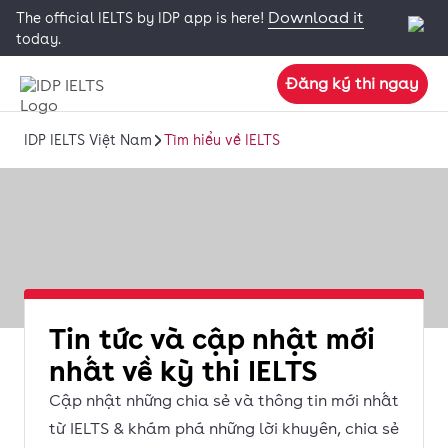
Download it
The official IELTS by IDP app is here!
today.
Đăng ký thi ngay
IDP IELTS Việt Nam
Tìm hiểu về IELTS
Tin tức và cập nhật mới
nhất về kỳ thi IELTS
Cập nhật những chia sẻ và thông tin mới nhất
từ IELTS & khám phá những lời khuyên, chia sẻ