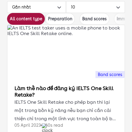
Gần nhất
10
All content type
Preparation
Band scores
Immigr
Band scores
Làm thế nào để đăng ký IELTS One Skill
Retake?
IELTS One Skill Retake cho phép bạn thi lại
một trong bốn kỹ năng nếu bạn chỉ cần cải
thiện chỉ trong một lĩnh vực trong toàn bộ bài
05 April
2023
60s read
thi IELTS.