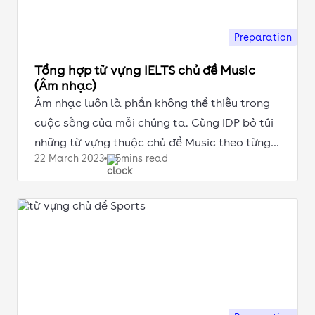
Preparation
Tổng hợp từ vựng IELTS chủ đề Music
(Âm nhạc)
Âm nhạc luôn là phần không thể thiếu trong
cuộc sống của mỗi chúng ta. Cùng IDP bỏ túi
những từ vựng thuộc chủ đề Music theo từng
22 March
2023
5mins read
khía cạnh nhỏ