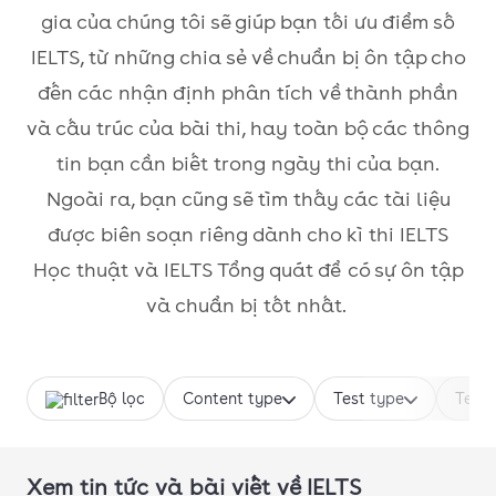
gia của chúng tôi sẽ giúp bạn tối ưu điểm số
IELTS, từ những chia sẻ về chuẩn bị ôn tập cho
đến các nhận định phân tích về thành phần
và cấu trúc của bài thi, hay toàn bộ các thông
tin bạn cần biết trong ngày thi của bạn.
Ngoài ra, bạn cũng sẽ tìm thấy các tài liệu
được biên soạn riêng dành cho kì thi IELTS
Học thuật và IELTS Tổng quát để có sự ôn tập
và chuẩn bị tốt nhất.
Bộ lọc
Content type
Test type
Test 
Xem tin tức và bài viết về IELTS