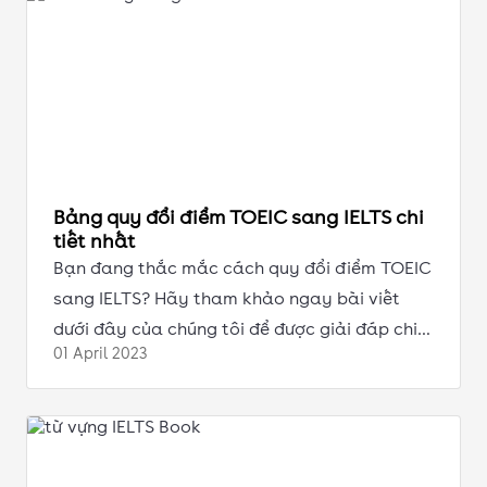
Bảng quy đổi điểm TOEIC sang IELTS chi
tiết nhất
Bạn đang thắc mắc cách quy đổi điểm TOEIC
sang IELTS? Hãy tham khảo ngay bài viết
dưới đây của chúng tôi để được giải đáp chi
01 April
2023
tiết nhất!