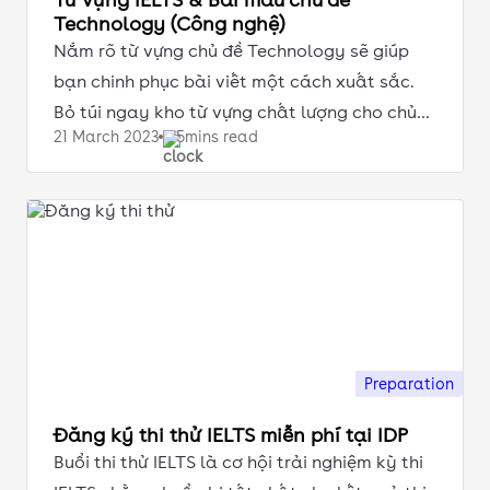
Technology (Công nghệ)
Nắm rõ từ vựng chủ đề Technology sẽ giúp
bạn chinh phục bài viết một cách xuất sắc.
Bỏ túi ngay kho từ vựng chất lượng cho chủ
21 March
2023
5mins read
đề này!
Preparation
Đăng ký thi thử IELTS miễn phí tại IDP
Buổi thi thử IELTS là cơ hội trải nghiệm kỳ thi