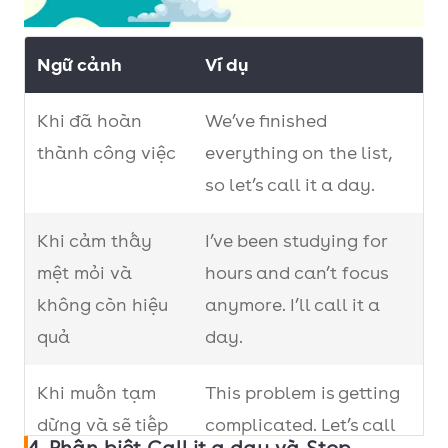
Ngữ cảnh
Ví dụ
Khi đã hoàn
We’ve finished
thành công việc
everything on the list,
so let’s call it a day.
Khi cảm thấy
I’ve been studying for
mệt mỏi và
hours and can’t focus
không còn hiệu
anymore. I’ll call it a
quả
day.
Khi muốn tạm
This problem is getting
dừng và sẽ tiếp
complicated. Let’s call
4. Phân biệt Call it a day và Stop