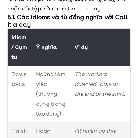
Tình
Thường
Có thể dùng cho:
hoặc đối lập với idiom Call it a day.
huống
dùng khi:
Hoạt động, quá
5.1. Các idioms và từ đồng nghĩa với Call
sử
Người nói
trình, thói quen
it a day
dụng
cảm thấy
Hành động vật lý
Idiom
mệt hoặc
(stop talking, stop
/ Cụm
Ý nghĩa
Ví dụ
không còn
running)
từ
hiệu quả
Muốn dừng
Down
Ngừng làm
The workers
lại và sẽ
tools
việc
downed tools at
tiếp tục làm
(thường
the end of the shift.
công việc
dùng trong
đó vào
lao động)
ngày hôm
Finish
Hoàn
sau
I’ll finish up this