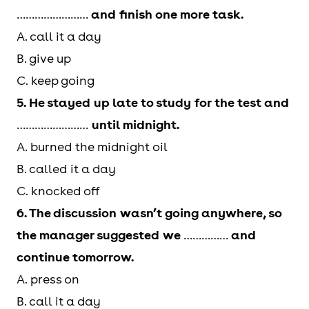
the project.
……………………
and finish one more task.
A. call it a day
Stay at
Tiếp tục
If you stay at it,
B. give up
it
làm một
you’ll see
C. keep going
việc trong
improvement.
5. He stayed up late to study for the test and
thời gian
……………………
until midnight.
dài
A. burned the midnight oil
B. called it a day
Work
Làm liên
He worked
C. knocked off
through
tục, không
through the night
6. The discussion wasn’t going anywhere, so
nghỉ
to finish the
the manager suggested we
……………
and
report.
continue tomorrow.
A. press on
B. call it a day