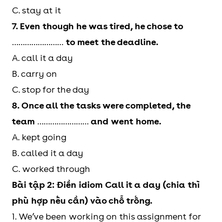
C. stay at it
7. Even though he was tired, he chose to
……………………
to meet the deadline.
A. call it a day
B. carry on
C. stop for the day
8. Once all the tasks were completed, the
team
……………………
and went home.
A. kept going
B. called it a day
C. worked through
Bài tập 2: Điền idiom Call it a day (chia thì
phù hợp nếu cần) vào chỗ trống.
1. We’ve been working on this assignment for