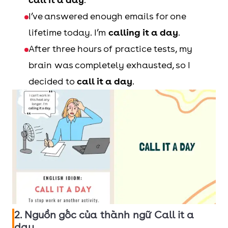
I’ve answered enough emails for one
lifetime today. I’m
calling it a day
.
After three hours of practice tests, my
brain was completely exhausted, so I
decided to
call it a day
.
2. Nguồn gốc của thành ngữ Call it a
day