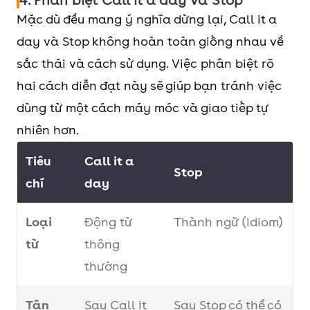
tục làm vào
it a day and continue
Mặc dù đều mang ý nghĩa dừng lại, Call it a
ngày hôm sau
tomorrow.
day và Stop không hoàn toàn giống nhau về
sắc thái và cách sử dụng. Việc phân biệt rõ
hai cách diễn đạt này sẽ giúp bạn tránh việc
dùng từ một cách máy móc và giao tiếp tự
nhiên hơn.
Tiêu
Call it a
Stop
chí
day
Loại
Động từ
Thành ngữ (Idiom)
từ
thông
thường
Tân
Sau Call it
Sau Stop có thể có