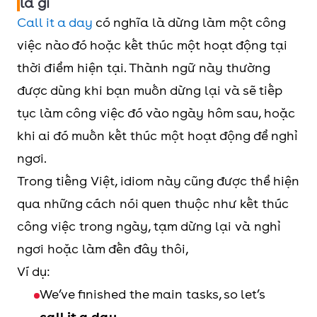
là gì
Call it a day
có nghĩa là dừng làm một công
việc nào đó hoặc kết thúc một hoạt động tại
thời điểm hiện tại. Thành ngữ này thường
được dùng khi bạn muốn dừng lại và sẽ tiếp
tục làm công việc đó vào ngày hôm sau, hoặc
khi ai đó muốn kết thúc một hoạt động để nghỉ
ngơi.
Trong tiếng Việt, idiom này cũng được thể hiện
qua những cách nói quen thuộc như kết thúc
công việc trong ngày, tạm dừng lại và nghỉ
ngơi hoặc làm đến đây thôi,
Ví dụ:
We’ve finished the main tasks, so let’s
call it a day
.