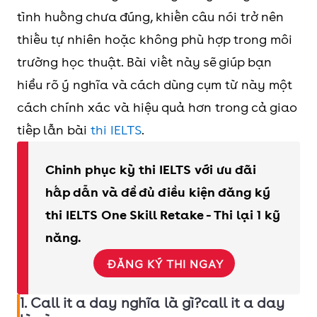
lý để nghỉ ngơi, thường mang sắc thái nhẹ
tình huống chưa đúng, khiến câu nói trở nên
nhàng và tích cực. Trong khi đó, Stop là
thiếu tự nhiên hoặc không phù hợp trong môi
động từ thông thường, dùng để yêu cầu
trường học thuật. Bài viết này sẽ giúp bạn
ngừng một hành động cụ thể và có thể
hiểu rõ ý nghĩa và cách dùng cụm từ này một
mang tính trực tiếp hoặc mệnh lệnh hơn.
cách chính xác và hiệu quả hơn trong cả giao
Các idioms và từ đồng nghĩa: Down tools,
tiếp lẫn bài
thi IELTS
.
Finish up, Knock off (work), Pack it in, Put a
lid on it, Stop for the day, Take a break,
Chinh phục kỳ thi IELTS với ưu đãi
Wrap things up.
hấp dẫn và để đủ điều kiện đăng ký
Các idioms và từ trái nghĩa: Burn the
thi IELTS One Skill Retake - Thi lại 1 kỹ
midnight oil, Carry on, Go the extra mile,
năng.
Keep going, Push on / Push ahead, Press on,
ĐĂNG KÝ THI NGAY
Stay at it, Work through.
1. Call it a day nghĩa là gì?call it a day