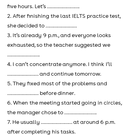
five hours. Let’s …………………….
2. After finishing the last IELTS practice test,
she decided to ……………………
3. It’s already 9 p.m., and everyone looks
exhausted, so the teacher suggested we
…………………….
4. I can’t concentrate anymore. I think I’ll
…………………… and continue tomorrow.
5. They fixed most of the problems and
…………………… before dinner.
6. When the meeting started going in circles,
the manager chose to …………………….
7. He usually …………………… at around 6 p.m.
after completing his tasks.