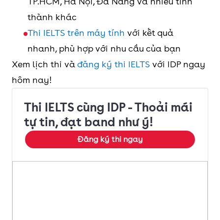
TP.HCM, Hà Nội, Đà Nẵng và nhiều tỉnh
thành khác
Thi IELTS trên máy tính
với kết quả
nhanh, phù hợp với nhu cầu của bạn
Xem lịch thi và
đăng ký thi IELTS
với IDP ngay
hôm nay!
Thi IELTS cùng IDP - Thoải mái
tự tin, đạt band như ý!
Đăng ký thi ngay