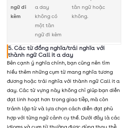
ngữ đi
a day
tân ngữ hoặc
kèm
không có
không.
một tân
ngữ đi kèm
5. Các từ đồng nghĩa/trái nghĩa với
Ý
Dừng làm
Dừng mọi hành
thành ngữ Call it a day
nghĩa
một công
động, có thể áp
Bên cạnh ý nghĩa chính, bạn cũng nên tìm
việc hoặc
dụng cho mọi thứ
hiểu thêm những cụm từ mang nghĩa tương
nhiệm vụ
như dừng đi lại,
đương hoặc trái nghĩa với thành ngữ Call it a
học tập ở
ngừng nói chuyện
day. Các từ vựng này không chỉ giúp bạn diễn
thời điểm
hoặc dừng vận
đạt linh hoạt hơn trong giao tiếp, mà còn
hiện tại
hành máy móc.
tránh lặp từ và lựa chọn cách diễn đạt phù
trong ngày.
hợp với từng ngữ cảnh cụ thể. Dưới đây là các
idioms và cụm từ thường được dùng thay thế