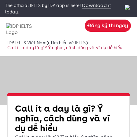
Download it
The official IELTS by IDP app is here!
today.
Đăng ký thi ngay
IDP IELTS Việt Nam
Tìm hiểu về IELTS
Call it a day là gì? Ý nghĩa, cách dùng và ví dụ dễ hiểu
Call it a day là gì? Ý
nghĩa, cách dùng và ví
dụ dễ hiểu