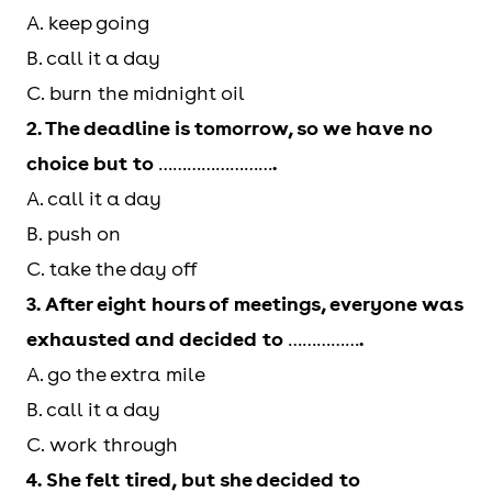
A. keep going
things
công việc
the main points, so
Keep
Tiếp tục
Even though she
B. call it a day
up
một cách
let’s wrap things
going
làm,
was tired, she
C. burn the midnight oil
gọn gàng
up.
không
decided to keep
2. The deadline is tomorrow, so we have no
dừng lại
going.
choice but to
……………………
.
A. call it a day
Push on
Cố gắng
We were
B. push on
/ Push
làm tiếp
exhausted, but we
C. take the day off
ahead
dù khó
pushed on to
3. After eight hours of meetings, everyone was
khăn
meet the
exhausted and decided to
……………
.
deadline.
A. go the extra mile
Press on
Kiên trì
After a short
B. call it a day
tiếp tục
break, the team
C. work through
pressed on with
4. She felt tired, but she decided to