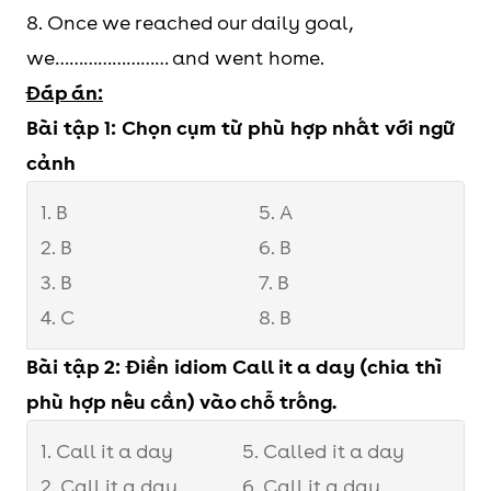
8. Once we reached our daily goal,
we…………………… and went home.
Đáp án:
Bài tập 1: Chọn cụm từ phù hợp nhất với ngữ
cảnh
1. B
5. A
2. B
6. B
3. B
7. B
4. C
8. B
Bài tập 2: Điền idiom Call it a day (chia thì
phù hợp nếu cần) vào chỗ trống.
1. Call it a day
5. Called it a day
2. Call it a day
6. Call it a day