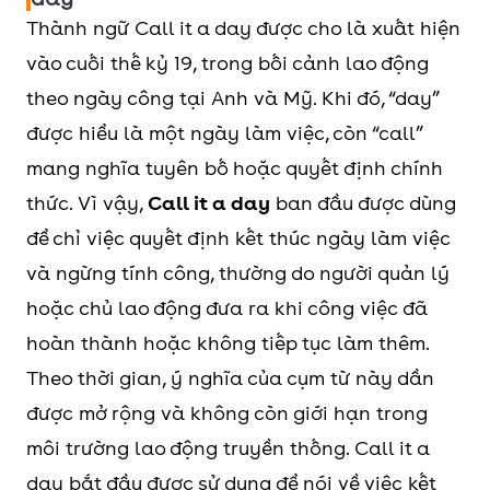
Thành ngữ Call it a day được cho là xuất hiện
vào cuối thế kỷ 19, trong bối cảnh lao động
theo ngày công tại Anh và Mỹ. Khi đó, “day”
được hiểu là một ngày làm việc, còn “call”
mang nghĩa tuyên bố hoặc quyết định chính
thức. Vì vậy,
Call it a day
ban đầu được dùng
để chỉ việc quyết định kết thúc ngày làm việc
và ngừng tính công, thường do người quản lý
hoặc chủ lao động đưa ra khi công việc đã
hoàn thành hoặc không tiếp tục làm thêm.
Theo thời gian, ý nghĩa của cụm từ này dần
được mở rộng và không còn giới hạn trong
môi trường lao động truyền thống. Call it a
day bắt đầu được sử dụng để nói về việc kết