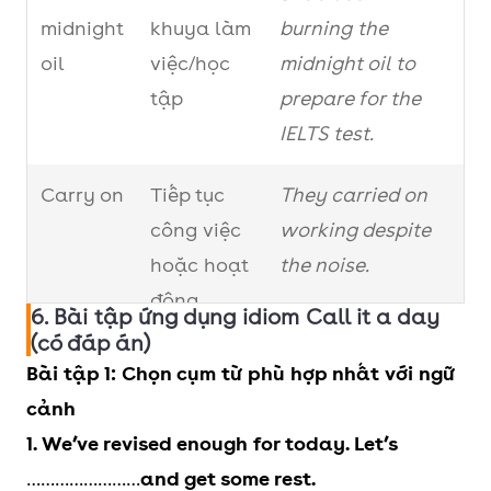
lid on
dừng lại
shouting loudly, so
a day.
midnight
khuya làm
burning the
it
the teacher told
oil
việc/học
midnight oil to
them to put a lid on
tập
prepare for the
it.
IELTS test.
Stop
Dừng công
We decided to stop
Carry on
Tiếp tục
They carried on
for the
việc trong
for the day and
công việc
working despite
day
ngày
continue tomorrow.
hoặc hoạt
the noise.
(trung tính)
động
6. Bài tập ứng dụng idiom Call it a day
(có đáp án)
Take a
Tạm nghỉ,
Let’s take a break
Go the
Nỗ lực
He always goes
Bài tập 1: Chọn cụm từ phù hợp nhất với ngữ
break
chưa kết
and come back to
extra
nhiều hơn
the extra mile to
cảnh
thúc hẳn
this later.
mile
mức cần
deliver high-
1. We’ve revised enough for today. Let’s
thiết
quality work.
……………………
and get some rest.
Wrap
Kết thúc
We’ve covered all