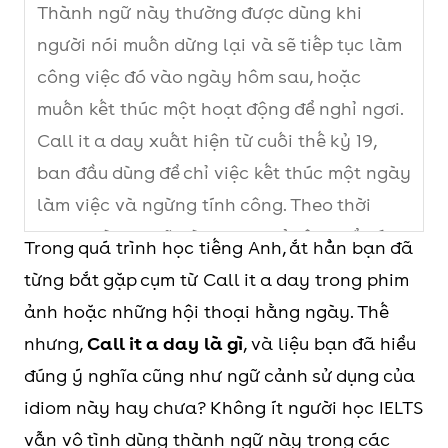
Thành ngữ này thường được dùng khi
người nói muốn dừng lại và sẽ tiếp tục làm
công việc đó vào ngày hôm sau, hoặc
muốn kết thúc một hoạt động để nghỉ ngơi.
Call it a day xuất hiện từ cuối thế kỷ 19,
ban đầu dùng để chỉ việc kết thúc một ngày
làm việc và ngừng tính công. Theo thời
gian, thành ngữ này được mở rộng để nói
Trong quá trình học tiếng Anh, ắt hẳn bạn đã
về việc dừng lại khi đã làm đủ hoặc cần
từng bắt gặp cụm từ Call it a day trong phim
nghỉ ngơi, mang sắc thái trung tính đến
ảnh hoặc những hội thoại hằng ngày. Thế
tích cực.
nhưng,
Call it a day là gì
, và liệu bạn đã hiểu
Call it a day và stop đều mang nghĩa dừng
đúng ý nghĩa cũng như ngữ cảnh sử dụng của
lại, nhưng Call it a day là thành ngữ dùng
idiom này hay chưa? Không ít người học IELTS
khi muốn kết thúc công việc một cách hợp
vẫn vô tình dùng thành ngữ này trong các