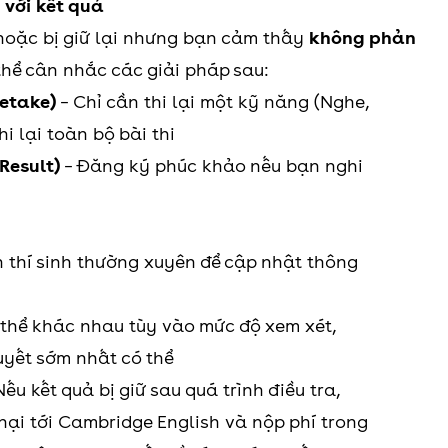
 với kết quả
 hoặc bị giữ lại nhưng bạn cảm thấy
không phản
 thể cân nhắc các giải pháp sau:
Retake)
– Chỉ cần thi lại một kỹ năng (Nghe,
hi lại toàn bộ bài thi
Result)
– Đăng ký phúc khảo nếu bạn nghi
n thí sinh thường xuyên để cập nhật thông
ó thể khác nhau tùy vào mức độ xem xét,
uyết sớm nhất có thể
Nếu kết quả bị giữ sau quá trình điều tra,
nại tới Cambridge English và nộp phí trong