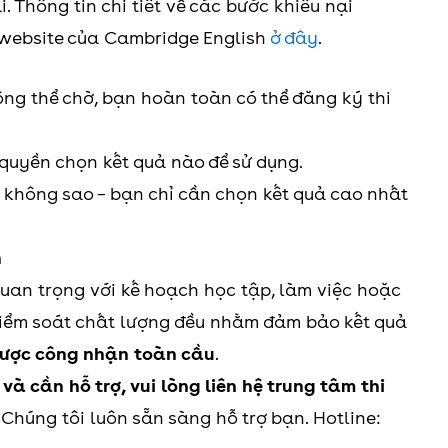
. Thông tin chi tiết về các bước khiếu nại
i website của Cambridge English
ở đây
.
ng thể chờ, bạn hoàn toàn có thể đăng ký thi
 quyền chọn kết quả nào để sử dụng.
 không sao – bạn chỉ cần chọn kết quả cao nhất
h
quan trọng với kế hoạch học tập, làm việc hoặc
 kiểm soát chất lượng đều nhằm đảm bảo kết quả
được công nhận toàn cầu
.
và cần hỗ trợ, vui lòng liên hệ trung tâm thi
Chúng tôi luôn sẵn sàng hỗ trợ bạn. Hotline: