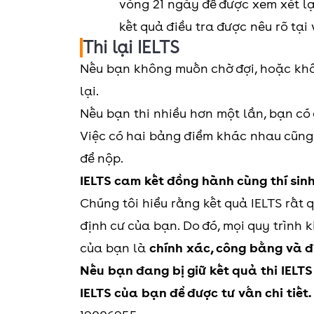
vòng 21 ngày để được xem xét lại
kết quả điều tra được nêu rõ tạ
Thi lại IELTS
Nếu bạn không muốn chờ đợi, hoặc khô
lại.
Nếu bạn thi nhiều hơn một lần, bạn có
Việc có hai bảng điểm khác nhau cũng
để nộp.
IELTS cam kết đồng hành cùng thí sin
Chúng tôi hiểu rằng kết quả IELTS rất 
định cư của bạn. Do đó, mọi quy trình
của bạn là
chính xác, công bằng và 
Nếu bạn đang bị giữ kết quả thi IELTS 
IELTS của bạn để được tư vấn chi tiết.