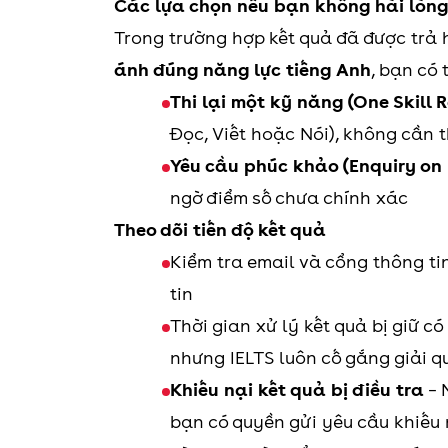
Các lựa chọn nếu bạn không hài lòng
Trong trường hợp kết quả đã được trả
ánh đúng năng lực tiếng Anh
, bạn có
Thi lại một kỹ năng (One Skill 
Đọc, Viết hoặc Nói), không cần t
Yêu cầu phúc khảo (Enquiry on 
ngờ điểm số chưa chính xác
Theo dõi tiến độ kết quả
Kiểm tra email và cổng thông ti
tin
Thời gian xử lý kết quả bị giữ c
nhưng IELTS luôn cố gắng giải q
Khiếu nại kết quả bị điều tra
– 
bạn có quyền gửi yêu cầu khiếu 