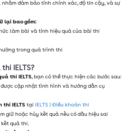
à nhằm đảm bảo tính chính xác, độ tin cậy, và sự
iữ lại bao gồm:
ức làm bài và tính hiệu quả của bài thi
hường trong quá trình thi
 thi IELTS?
quả thi IELTS
, bạn có thể thực hiện các bước sau:
 được cập nhật tình hình và hướng dẫn cụ
 thi IELTS
tại
IELTS | Điều khoản thi
tạm giữ hoặc hủy kết quả nếu có dấu hiệu sai
kết quả thi.