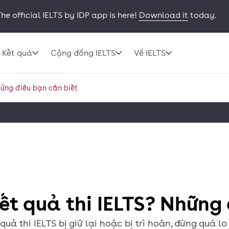
he official IELTS by IDP app is here!
Download it
today.
Kết quả
Cộng đồng IELTS
Về IELTS
hững điều bạn cần biết
ết quả thi IELTS? Những
 thi IELTS bị giữ lại hoặc bị trì hoãn, đừng quá lo 