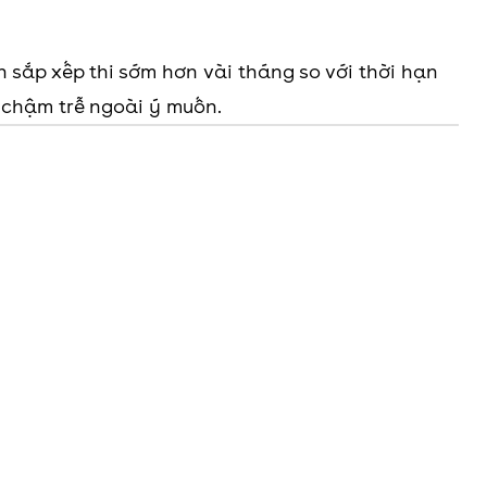
n sắp xếp thi sớm hơn vài tháng so với thời hạn
ự chậm trễ ngoài ý muốn.