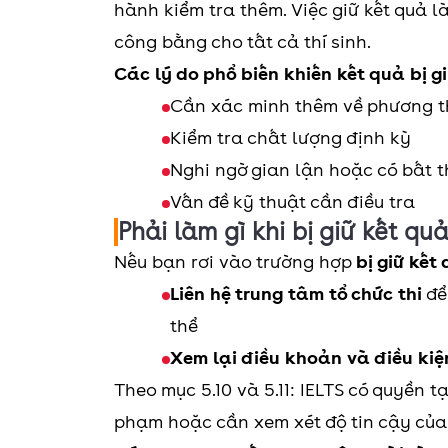
hành kiểm tra thêm. Việc giữ kết quả l
công bằng cho tất cả thí sinh.
Các lý do phổ biến khiến kết quả bị g
Cần xác minh thêm về phương th
Kiểm tra chất lượng định kỳ
Nghi ngờ gian lận hoặc có bất t
Vấn đề kỹ thuật cần điều tra
Phải làm gì khi bị giữ kết quả
Nếu bạn rơi vào trường hợp
bị giữ kết 
Liên hệ trung tâm tổ chức thi
để
thể
Xem lại điều khoản và điều kiện
Theo mục 5.10 và 5.11: IELTS có quyền 
phạm hoặc cần xem xét độ tin cậy của 