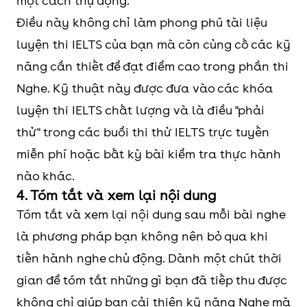
một cách thụ động.
Điều này không chỉ làm phong phú tài liệu
luyện thi IELTS của bạn mà còn củng cố các kỹ
năng cần thiết để đạt điểm cao trong phần thi
Nghe. Kỹ thuật này được đưa vào các khóa
luyện thi IELTS chất lượng và là điều "phải
thử" trong các buổi thi thử IELTS trực tuyến
miễn phí hoặc bất kỳ bài kiểm tra thực hành
nào khác.
4. Tóm tắt và xem lại nội dung
Tóm tắt và xem lại nội dung sau mỗi bài nghe
là phương pháp bạn không nên bỏ qua khi
tiến hành nghe chủ động. Dành một chút thời
gian để tóm tắt những gì bạn đã tiếp thu được
không chỉ giúp bạn cải thiện kỹ năng Nghe mà