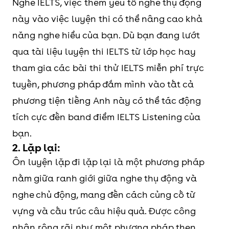
Nghe IELTS, việc thêm yếu tố nghe thụ động
này vào việc luyện thi có thể nâng cao khả
năng nghe hiểu của bạn. Dù bạn đang lướt
qua tài liệu luyện thi IELTS từ lớp học hay
tham gia các bài thi thử IELTS miễn phí trực
tuyến, phương pháp đắm mình vào tất cả
phương tiện tiếng Anh này có thể tác động
tích cực đến band điểm IELTS Listening của
bạn.
2. Lặp lại:
Ôn luyện lặp đi lặp lại là một phương pháp
nằm giữa ranh giới giữa nghe thụ động và
nghe chủ động, mang đến cách củng cố từ
vựng và cấu trúc câu hiệu quả. Được công
nhận rộng rãi như một phương pháp then