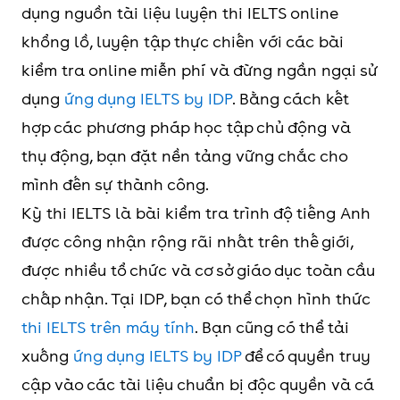
dụng nguồn tài liệu luyện thi IELTS online
khổng lồ, luyện tập thực chiến với các bài
kiểm tra online miễn phí và đừng ngần ngại sử
dụng
ứng dụng IELTS by IDP
. Bằng cách kết
hợp các phương pháp học tập chủ động và
thụ động, bạn đặt nền tảng vững chắc cho
mình đến sự thành công.
Kỳ thi IELTS là bài kiểm tra trình độ tiếng Anh
được công nhận rộng rãi nhất trên thế giới,
được nhiều tổ chức và cơ sở giáo dục toàn cầu
chấp nhận. Tại IDP, bạn có thể chọn hình thức
thi IELTS trên máy tính
. Bạn cũng có thể tải
xuống
ứng dụng IELTS by IDP
để có quyền truy
cập vào các tài liệu chuẩn bị độc quyền và cá