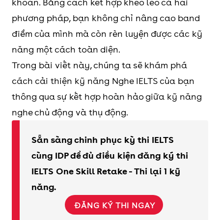
khoăn. Bằng cách kết hợp khéo léo cả hai
phương pháp, bạn không chỉ nâng cao band
điểm của mình mà còn rèn luyện được các kỹ
năng một cách toàn diện.
Trong bài viết này, chúng ta sẽ khám phá
cách cải thiện kỹ năng Nghe IELTS của bạn
thông qua sự kết hợp hoàn hảo giữa kỹ năng
nghe chủ động và thụ động.
Sẵn sàng chinh phục kỳ thi IELTS
cùng IDP để đủ điều kiện đăng ký thi
IELTS One Skill Retake - Thi lại 1 kỹ
năng.
ĐĂNG KÝ THI NGAY