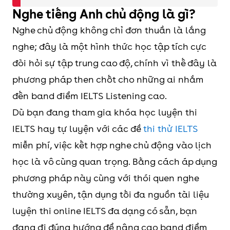
Nghe tiếng Anh chủ động là gì?
Nghe chủ động không chỉ đơn thuần là lắng
nghe; đây là một hình thức học tập tích cực
đòi hỏi sự tập trung cao độ, chính vì thế đây là
phương pháp then chốt cho những ai nhắm
đến band điểm IELTS Listening cao.
Dù bạn đang tham gia khóa học luyện thi
IELTS hay tự luyện với các đề
thi thử IELTS
miễn phí, việc kết hợp nghe chủ động vào lịch
học là vô cùng quan trọng. Bằng cách áp dụng
phương pháp này cùng với thói quen nghe
thường xuyên, tận dụng tối đa nguồn tài liệu
luyện thi online IELTS đa dạng có sẵn, bạn
đang đi đúng hướng để nâng cao band điểm