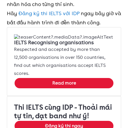
nhân hóa cho từng thí sinh.
Hãy
Đăng ký thi IELTS với IDP
ngay bây giờ và
bắt đầu hành trình đi đến thành công.
IELTS Recognising organisations
Respected and accepted by more than
12,500 organisations in over 150 countries,
find out which organisations accept IELTS
scores.
Read more
Thi IELTS cùng IDP - Thoải mái
tự tin, đạt band như ý!
Đăng ký thi ngay