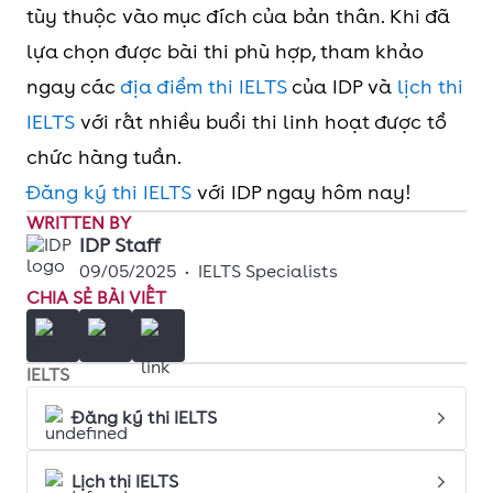
tùy thuộc vào mục đích của bản thân. Khi đã
lựa chọn được bài thi phù hợp, tham khảo
ngay các
địa điểm thi IELTS
của IDP và
lịch thi
IELTS
với rất nhiều buổi thi linh hoạt được tổ
chức hàng tuần.
Đăng ký thi IELTS
với IDP ngay hôm nay!
WRITTEN BY
IDP Staff
09/05/2025
•
IELTS Specialists
CHIA SẺ BÀI VIẾT
IELTS
Đăng ký thi IELTS
Lịch thi IELTS