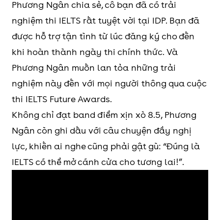
Phương Ngân chia sẻ, cô bạn đã có trải
nghiệm thi IELTS rất tuyệt vời tại IDP. Bạn đã
được hỗ trợ tận tình từ lúc đăng ký cho đến
khi hoàn thành ngày thi chính thức. Và
Phương Ngân muốn lan tỏa những trải
nghiệm này đến với mọi người thông qua cuộc
thi IELTS Future Awards.
Không chỉ đạt band điểm xịn xò 8.5, Phương
Ngân còn ghi dấu với câu chuyện đầy nghị
lực, khiến ai nghe cũng phải gật gù: “Đúng là
IELTS có thể mở cánh cửa cho tương lai!”.