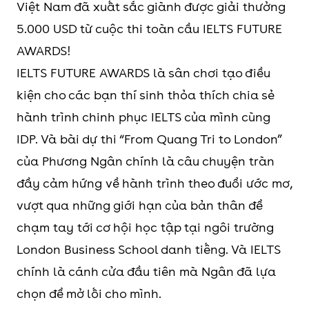
Việt Nam đã xuất sắc giành được giải thưởng
5.000 USD từ cuộc thi toàn cầu IELTS FUTURE
AWARDS!
IELTS FUTURE AWARDS là sân chơi tạo điều
kiện cho các bạn thí sinh thỏa thích chia sẻ
hành trình chinh phục IELTS của mình cùng
IDP. Và bài dự thi “From Quang Tri to London”
của Phương Ngân chính là câu chuyện tràn
đầy cảm hứng về hành trình theo đuổi ước mơ,
vượt qua những giới hạn của bản thân để
chạm tay tới cơ hội học tập tại ngôi trường
London Business School danh tiếng. Và IELTS
chính là cánh cửa đầu tiên mà Ngân đã lựa
chọn để mở lối cho mình.