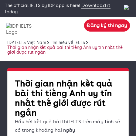
Download it
The official IELTS by IDP app is here!
today.
Đăng ký thi ngay
IDP IELTS Việt Nam
Tìm hiểu về IELTS
Thời gian nhận kết quả bài thi tiếng Anh uy tín nhất thế
giới được rút ngắn
Thời gian nhận kết quả
bài thi tiếng Anh uy tín
nhất thế giới được rút
ngắn
Hầu hết kết quả bài thi IELTS trên máy tính sẽ
có trong khoảng hai ngày