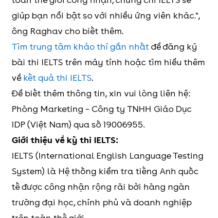
giúp bạn nổi bật so với nhiều ứng viên khác.",
ông Raghav cho biết thêm.
Tìm trung tâm khảo thí gần nhất
để đăng ký
bài thi IELTS trên máy tính hoặc tìm hiểu thêm
về
kết quả thi IELTS
.
Để biết thêm thông tin, xin vui lòng liên hệ:
Phòng Marketing – Công ty TNHH Giáo Dục
IDP (Việt Nam) qua số 19006955.
Giới thiệu về kỳ thi IELTS:
IELTS (International English Language Testing
System) là Hệ thống kiểm tra tiếng Anh quốc
tế được công nhận rộng rãi bởi hàng ngàn
trường đại học, chính phủ và doanh nghiệp
trên toàn thế giới.