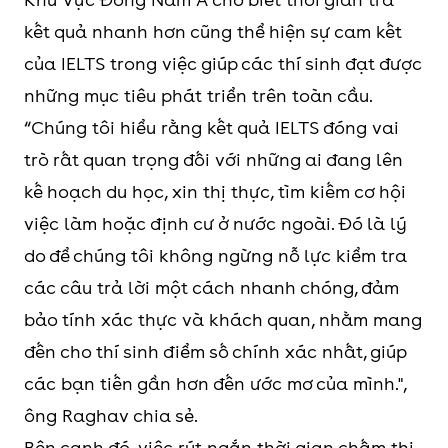
kết quả nhanh hơn cũng thể hiện sự cam kết
của IELTS trong việc giúp các thí sinh đạt được
những mục tiêu phát triển trên toàn cầu.
“Chúng tôi hiểu rằng kết quả IELTS đóng vai
trò rất quan trọng đối với những ai đang lên
kế hoạch du học, xin thị thực, tìm kiếm cơ hội
việc làm hoặc định cư ở nước ngoài. Đó là lý
do để chúng tôi không ngừng nỗ lực kiểm tra
các câu trả lời một cách nhanh chóng, đảm
bảo tính xác thực và khách quan, nhằm mang
đến cho thí sinh điểm số chính xác nhất, giúp
các bạn tiến gần hơn đến ước mơ của mình.",
ông Raghav chia sẻ.
Bên cạnh đó, việc rút ngắn thời gian chấm thi