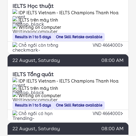
IELTS Học thuật
IDP IELTS Vietnam - IELTS Champions Thanh Hoa
IELTS trên máy tính
Writing on computer
Results in 1 to 5 days
One Skill Retake available
Chỗ ngồi còn trống
VND 4664000
22
August
, Saturday
08:00 AM
IELTS Tổng quát
IDP IELTS Vietnam - IELTS Champions Thanh Hoa
IELTS trên máy tính
Writing on computer
Results in 1 to 5 days
One Skill Retake available
Chỗ ngồi có hạn
VND 4664000
22
August
, Saturday
08:00 AM