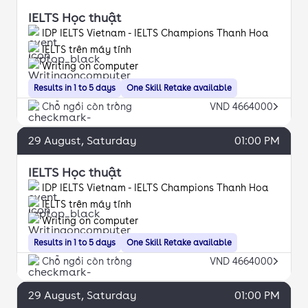
IELTS Học thuật
IDP IELTS Vietnam - IELTS Champions Thanh Hoa
IELTS trên máy tính
Writing on computer
Results in 1 to 5 days
One Skill Retake available
Chỗ ngồi còn trống
VND 4664000
29
August
, Saturday
01:00 PM
IELTS Học thuật
IDP IELTS Vietnam - IELTS Champions Thanh Hoa
IELTS trên máy tính
Writing on computer
Results in 1 to 5 days
One Skill Retake available
Chỗ ngồi còn trống
VND 4664000
29
August
, Saturday
01:00 PM