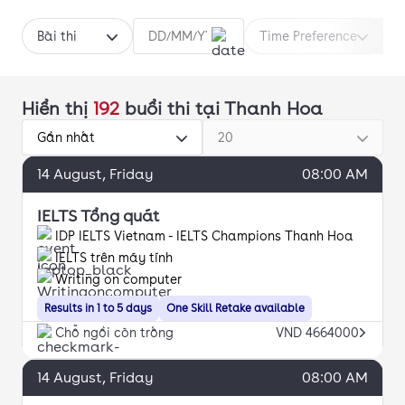
Bài thi
Time Preference
Hiển thị
192
buổi thi
tại Thanh Hoa
Gần nhất
20
14
August
, Friday
08:00 AM
IELTS Tổng quát
IDP IELTS Vietnam - IELTS Champions Thanh Hoa
IELTS trên máy tính
Writing on computer
Results in 1 to 5 days
One Skill Retake available
Chỗ ngồi còn trống
VND 4664000
14
August
, Friday
08:00 AM