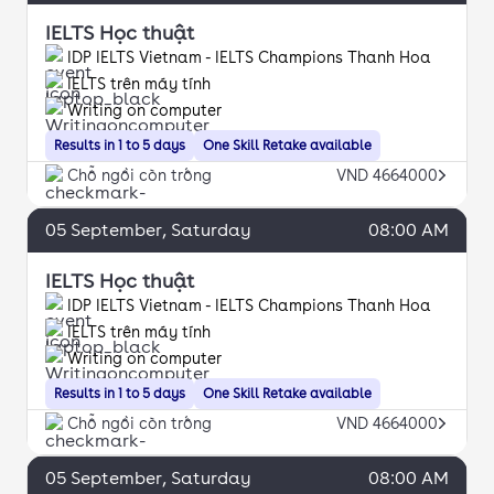
IELTS Học thuật
IDP IELTS Vietnam - IELTS Champions Thanh Hoa
IELTS trên máy tính
Writing on computer
Results in 1 to 5 days
One Skill Retake available
Chỗ ngồi còn trống
VND 4664000
05
September
, Saturday
08:00 AM
IELTS Học thuật
IDP IELTS Vietnam - IELTS Champions Thanh Hoa
IELTS trên máy tính
Writing on computer
Results in 1 to 5 days
One Skill Retake available
Chỗ ngồi còn trống
VND 4664000
05
September
, Saturday
08:00 AM