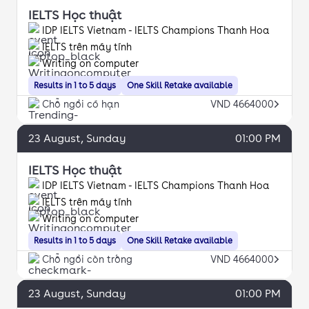
IELTS Học thuật
IDP IELTS Vietnam - IELTS Champions Thanh Hoa
IELTS trên máy tính
Writing on computer
Results in 1 to 5 days
One Skill Retake available
Chỗ ngồi có hạn
VND 4664000
23
August
, Sunday
01:00 PM
IELTS Học thuật
IDP IELTS Vietnam - IELTS Champions Thanh Hoa
IELTS trên máy tính
Writing on computer
Results in 1 to 5 days
One Skill Retake available
Chỗ ngồi còn trống
VND 4664000
23
August
, Sunday
01:00 PM