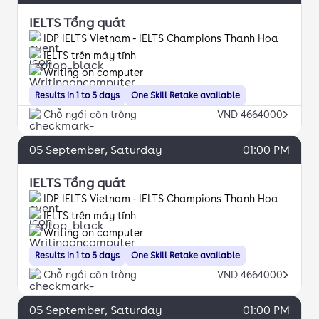
IELTS Tổng quát
IDP IELTS Vietnam - IELTS Champions Thanh Hoa
IELTS trên máy tính
Writing on computer
Results in 1 to 5 days
One Skill Retake available
Chỗ ngồi còn trống
VND 4664000
05
September
, Saturday
01:00 PM
IELTS Tổng quát
IDP IELTS Vietnam - IELTS Champions Thanh Hoa
IELTS trên máy tính
Writing on computer
Results in 1 to 5 days
One Skill Retake available
Chỗ ngồi còn trống
VND 4664000
05
September
, Saturday
01:00 PM