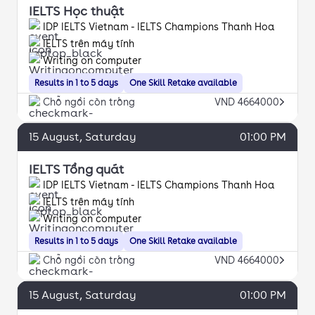
IELTS Học thuật
IDP IELTS Vietnam - IELTS Champions Thanh Hoa
IELTS trên máy tính
Writing on computer
Results in 1 to 5 days
One Skill Retake available
Chỗ ngồi còn trống
VND 4664000
15
August
, Saturday
01:00 PM
IELTS Tổng quát
IDP IELTS Vietnam - IELTS Champions Thanh Hoa
IELTS trên máy tính
Writing on computer
Results in 1 to 5 days
One Skill Retake available
Chỗ ngồi còn trống
VND 4664000
15
August
, Saturday
01:00 PM