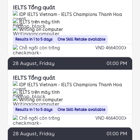
IELTS Tổng quát
IDP IELTS Vietnam - IELTS Champions Thanh Hoa
IELTS trên máy tính
Writing on computer
Results in 1 to 5 days
One Skill Retake available
Chỗ ngồi còn trống
VND 4664000
28
August
, Friday
01:00 PM
IELTS Tổng quát
IDP IELTS Vietnam - IELTS Champions Thanh Hoa
IELTS trên máy tính
Writing on computer
Results in 1 to 5 days
One Skill Retake available
Chỗ ngồi còn trống
VND 4664000
28
August
, Friday
01:00 PM