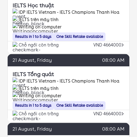
IELTS Học thuật
IDP IELTS Vietnam - IELTS Champions Thanh Hoa
IELTS trên máy tính
Writing on computer
Results in 1 to 5 days
One Skill Retake available
Chỗ ngồi còn trống
VND 4664000
21
August
, Friday
08:00 AM
IELTS Tổng quát
IDP IELTS Vietnam - IELTS Champions Thanh Hoa
IELTS trên máy tính
Writing on computer
Results in 1 to 5 days
One Skill Retake available
Chỗ ngồi còn trống
VND 4664000
21
August
, Friday
08:00 AM