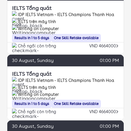
IELTS Tổng quát
IDP IELTS Vietnam - IELTS Champions Thanh Hoa
IELTS trên máy tính
Writing on computer
Results in 1 to 5 days
One Skill Retake available
Chỗ ngồi còn trống
VND 4664000
30
August
, Sunday
01:00 PM
IELTS Tổng quát
IDP IELTS Vietnam - IELTS Champions Thanh Hoa
IELTS trên máy tính
Writing on computer
Results in 1 to 5 days
One Skill Retake available
Chỗ ngồi còn trống
VND 4664000
30
August
, Sunday
01:00 PM