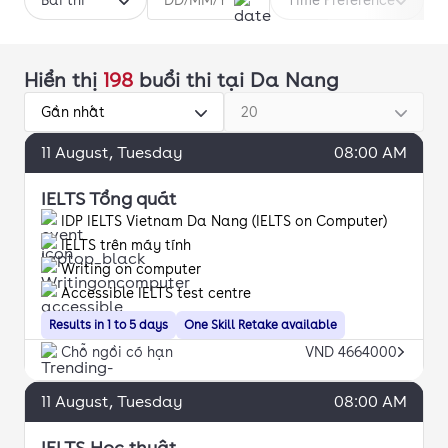
Bài thi
Time Preference
Hiển thị
198
buổi thi
tại Da Nang
Gần nhất
20
11
August
, Tuesday
08:00 AM
IELTS Tổng quát
IDP IELTS Vietnam Da Nang (IELTS on Computer)
IELTS trên máy tính
Writing on computer
Accessible IELTS test centre
Results in 1 to 5 days
One Skill Retake available
Chỗ ngồi có hạn
VND 4664000
11
August
, Tuesday
08:00 AM
IELTS Học thuật