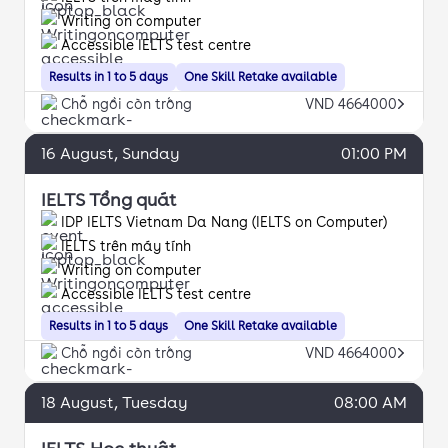
Writing on computer
Accessible IELTS test centre
Results in 1 to 5 days
One Skill Retake available
Chỗ ngồi còn trống
VND 4664000
16
August
, Sunday
01:00 PM
IELTS Tổng quát
IDP IELTS Vietnam Da Nang (IELTS on Computer)
IELTS trên máy tính
Writing on computer
Accessible IELTS test centre
Results in 1 to 5 days
One Skill Retake available
Chỗ ngồi còn trống
VND 4664000
18
August
, Tuesday
08:00 AM