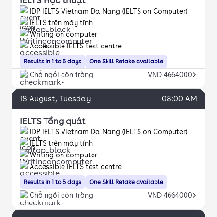
IELTS Học thuật
IDP IELTS Vietnam Da Nang (IELTS on Computer)
IELTS trên máy tính
Writing on computer
Accessible IELTS test centre
Results in 1 to 5 days
One Skill Retake available
Chỗ ngồi còn trống
VND 4664000
18
August
, Tuesday
08:00 AM
IELTS Tổng quát
IDP IELTS Vietnam Da Nang (IELTS on Computer)
IELTS trên máy tính
Writing on computer
Accessible IELTS test centre
Results in 1 to 5 days
One Skill Retake available
Chỗ ngồi còn trống
VND 4664000