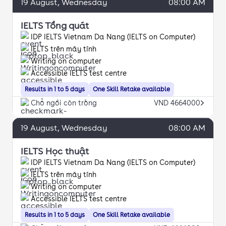
19
August
, Wednesday
08:00 AM
IELTS Tổng quát
IDP IELTS Vietnam Da Nang (IELTS on Computer)
IELTS trên máy tính
Writing on computer
Accessible IELTS test centre
Results in 1 to 5 days
One Skill Retake available
Chỗ ngồi còn trống
VND 4664000
19
August
, Wednesday
08:00 AM
IELTS Học thuật
IDP IELTS Vietnam Da Nang (IELTS on Computer)
IELTS trên máy tính
Writing on computer
Accessible IELTS test centre
Results in 1 to 5 days
One Skill Retake available