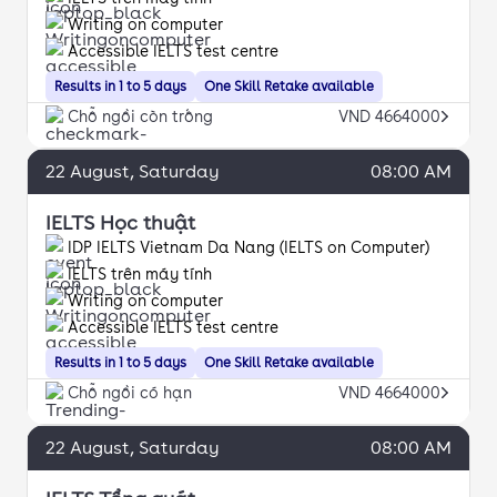
Writing on computer
Accessible IELTS test centre
Results in 1 to 5 days
One Skill Retake available
Chỗ ngồi còn trống
VND 4664000
22
August
, Saturday
08:00 AM
IELTS Học thuật
IDP IELTS Vietnam Da Nang (IELTS on Computer)
IELTS trên máy tính
Writing on computer
Accessible IELTS test centre
Results in 1 to 5 days
One Skill Retake available
Chỗ ngồi có hạn
VND 4664000
22
August
, Saturday
08:00 AM