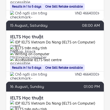
Results in 1 to 5 days
One Skill Retake available
Chỗ ngồi còn trống
VND 4664000
15
August
, Saturday
08:00 AM
IELTS Học thuật
IDP IELTS Vietnam Da Nang (IELTS on Computer)
IELTS trên máy tính
Writing on computer
Accessible IELTS test centre
Results in 1 to 5 days
One Skill Retake available
Chỗ ngồi còn trống
VND 4664000
16
August
, Sunday
01:00 PM
IELTS Học thuật
IDP IELTS Vietnam Da Nang (IELTS on Computer)
IELTS trên máy tính