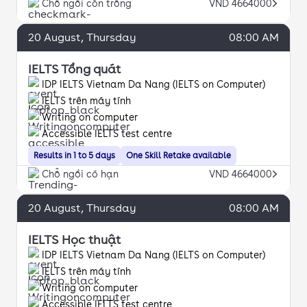
Chỗ ngồi còn trống
VND 4664000
20
August
, Thursday
08:00 AM
IELTS Tổng quát
IDP IELTS Vietnam Da Nang (IELTS on Computer)
IELTS trên máy tính
Writing on computer
Accessible IELTS test centre
Results in 1 to 5 days
One Skill Retake available
Chỗ ngồi có hạn
VND 4664000
20
August
, Thursday
08:00 AM
IELTS Học thuật
IDP IELTS Vietnam Da Nang (IELTS on Computer)
IELTS trên máy tính
Writing on computer
Accessible IELTS test centre