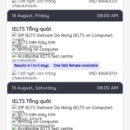
Chỗ ngồi còn trống
VND 4664000
14
August
, Friday
08:00 AM
IELTS Tổng quát
IDP IELTS Vietnam Da Nang (IELTS on Computer)
IELTS trên máy tính
Writing on computer
Accessible IELTS test centre
Results in 1 to 5 days
One Skill Retake available
Chỗ ngồi còn trống
VND 4664000
15
August
, Saturday
08:00 AM
IELTS Tổng quát
IDP IELTS Vietnam Da Nang (IELTS on Computer)
IELTS trên máy tính
Writing on computer
Accessible IELTS test centre