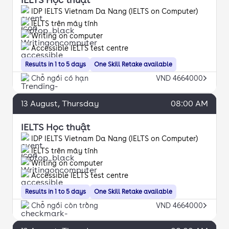
IDP IELTS Vietnam Da Nang (IELTS on Computer)
IELTS trên máy tính
Writing on computer
Accessible IELTS test centre
Results in 1 to 5 days
One Skill Retake available
Chỗ ngồi có hạn
VND 4664000
13
August
, Thursday
08:00 AM
IELTS Học thuật
IDP IELTS Vietnam Da Nang (IELTS on Computer)
IELTS trên máy tính
Writing on computer
Accessible IELTS test centre
Results in 1 to 5 days
One Skill Retake available
Chỗ ngồi còn trống
VND 4664000