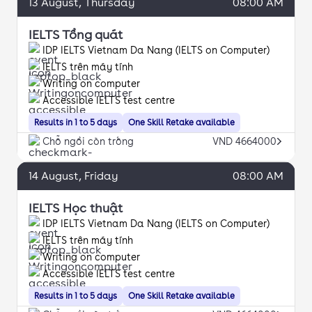
13
August
, Thursday
08:00 AM
IELTS Tổng quát
IDP IELTS Vietnam Da Nang (IELTS on Computer)
IELTS trên máy tính
Writing on computer
Accessible IELTS test centre
Results in 1 to 5 days
One Skill Retake available
Chỗ ngồi còn trống
VND 4664000
14
August
, Friday
08:00 AM
IELTS Học thuật
IDP IELTS Vietnam Da Nang (IELTS on Computer)
IELTS trên máy tính
Writing on computer
Accessible IELTS test centre
Results in 1 to 5 days
One Skill Retake available