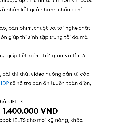
iệp, giúp thí sinh tự tin hơn khi bước
y và nhận kết quả nhanh chóng chỉ
cao, bàn phím, chuột và tai nghe chất
ồn giúp thí sinh tập trung tối đa mà
 giúp tiết kiệm thời gian và tối ưu
, bài thi thử, video hướng dẫn từ các
 IDP
sẽ hỗ trợ bạn ôn luyện toàn diện,
khảo IELTS.
á 1.400.000 VND
book IELTS cho mọi kỹ năng, khóa