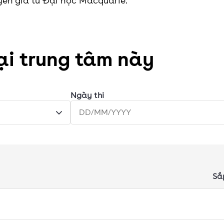
uyên gia từ Đại học Macquarie.
tại trung tâm này
Ngày thi
Sắ