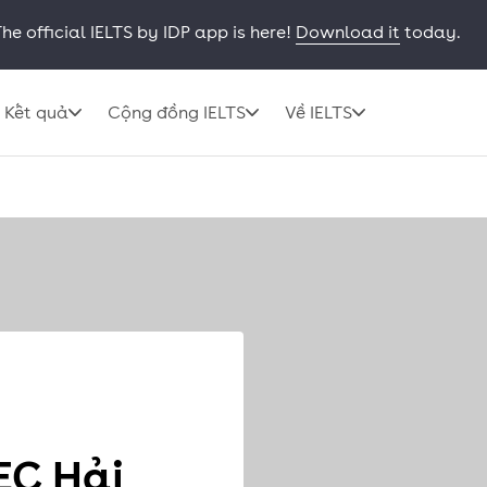
he official IELTS by IDP app is here!
Download it
today.
Kết quả
Cộng đồng IELTS
Về IELTS
PEC Hải