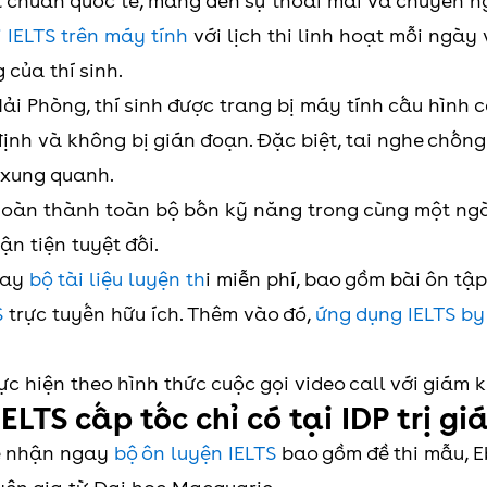
 chuẩn quốc tế, mang đến sự thoải mái và chuyên ngh
i IELTS trên máy tính
với lịch thi linh hoạt mỗi ngà
của thí sinh.
Hải Phòng, thí sinh được trang bị máy tính cấu hình 
ịnh và không bị gián đoạn. Đặc biệt, tai nghe chống 
 xung quanh.
hoàn thành toàn bộ bốn kỹ năng trong cùng một ngày,
ận tiện tuyệt đối.
ngay
bộ tài liệu luyện th
i miễn phí, bao gồm bài ôn tập
S
trực tuyến hữu ích. Thêm vào đó,
ứng dụng IELTS by
hực hiện theo hình thức cuộc gọi video call với giám 
ELTS cấp tốc chỉ có tại IDP trị gi
 sẽ nhận ngay
bộ ôn luyện IELTS
bao gồm đề thi mẫu, E