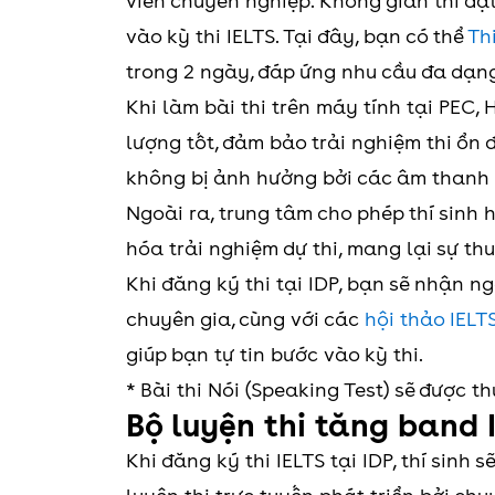
viên chuyên nghiệp. Không gian thi đạt
vào kỳ thi IELTS. Tại đây, bạn có thể
Th
trong 2 ngày, đáp ứng nhu cầu đa dạng 
Khi làm bài thi trên máy tính tại PEC, 
lượng tốt, đảm bảo trải nghiệm thi ổn đ
không bị ảnh hưởng bởi các âm thanh
Ngoài ra, trung tâm cho phép thí sinh 
hóa trải nghiệm dự thi, mang lại sự thu
Khi đăng ký thi tại IDP, bạn sẽ nhận 
chuyên gia, cùng với các
hội thảo IELT
giúp bạn tự tin bước vào kỳ thi.
* Bài thi Nói (Speaking Test) sẽ được t
Bộ luyện thi tăng band I
Khi đăng ký thi IELTS tại IDP, thí sinh