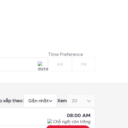
Time Preference
AM
PM
p xếp theo:
Xem
Gần nhất
20
08:00 AM
Chỗ ngồi còn trống