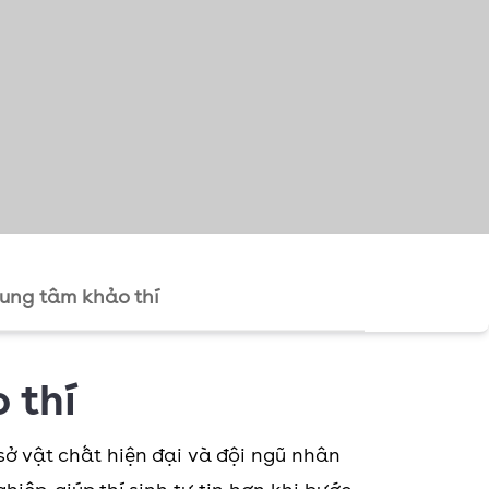
rung tâm khảo thí
 thí
ơ sở vật chất hiện đại và đội ngũ nhân