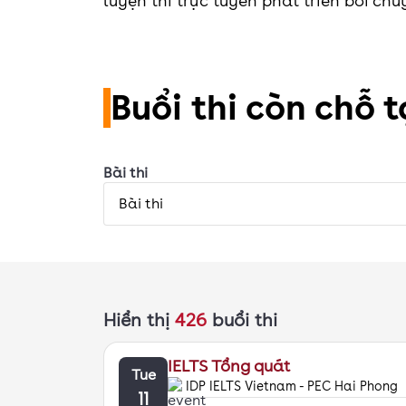
luyện thi trực tuyến phát triển bởi ch
Buổi thi còn chỗ 
Bài thi
Bài thi
Hiển thị
426
buổi thi
IELTS Tổng quát
Tue
IDP IELTS Vietnam - PEC Hai Phong
11