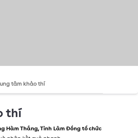
rung tâm khảo thí
 thí
ng Hàm Thắng, Tỉnh Lâm Đồng tổ chức