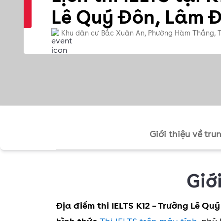
Lê Quý Đôn, Lâm 
Khu dân cư Bắc Xuân An, Phường Hàm Thắng, 
Giới thiệu về tru
Giớ
Địa điểm thi IELTS K12 – Trường Lê Qu