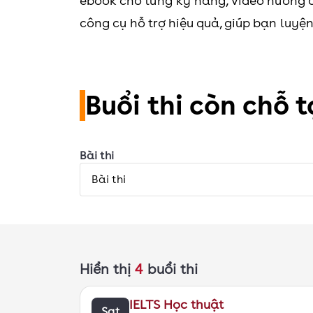
ebook cho từng kỹ năng, video hướng d
công cụ hỗ trợ hiệu quả, giúp bạn luyện
Buổi thi còn chỗ 
Bài thi
Bài thi
Hiển thị
4
buổi thi
IELTS Học thuật
Sat