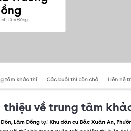
Đồng
Tỉnh Lâm Đồng
ng tâm khảo thí
Các buổi thi còn chỗ
Liên hệ t
i thiệu về trung tâm khảo
ý Đôn, Lâm Đồng
tại
Khu dân cư Bắc Xuân An, Phườ