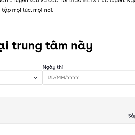
ẫn chuyên sâu và các hội thảo IELTS trực tuyến. Ng
 tập mọi lúc, mọi nơi.
tại trung tâm này
Ngày thi
Sắ