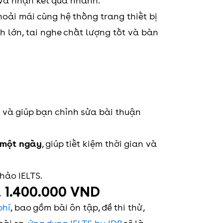
i và nhận kết quả nhanh.
thoải mái cùng hệ thống trang thiết bị
h lớn, tai nghe chất lượng tốt và bàn
n và giúp bạn chỉnh sửa bài thuận
 một ngày
, giúp tiết kiệm thời gian và
khảo IELTS.
iá 1.400.000 VND
phí
, bao gồm bài ôn tập, đề thi thử,