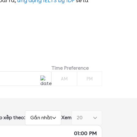
oài ra,
ứng dụng IELTS by IDP
sẽ là
Time Preference
AM
PM
p xếp theo:
Xem
Gần nhất
20
01:00 PM