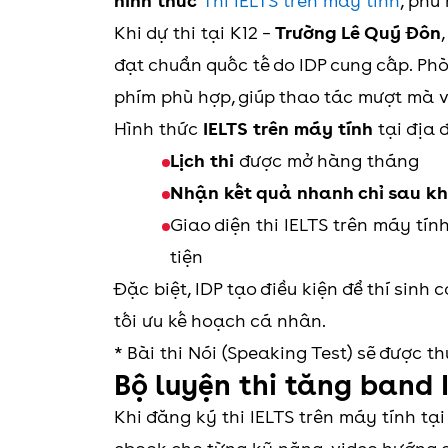
hình thức
Thi IELTS trên máy tính
, phù
Khi dự thi tại K12 –
Trường Lê Quý Đôn
đạt chuẩn quốc tế do IDP cung cấp. Phò
phím phù hợp, giúp thao tác mượt mà và
Hình thức
IELTS trên máy tính
tại địa 
Lịch thi
được mở hàng tháng
Nhận kết quả nhanh chỉ sau k
Giao diện thi IELTS trên máy tín
tiện
Đặc biệt, IDP tạo điều kiện để thí sinh 
tối ưu kế hoạch cá nhân.
* Bài thi Nói (Speaking Test) sẽ được t
Bộ luyện thi tăng band 
Khi đăng ký thi IELTS trên máy tính tại