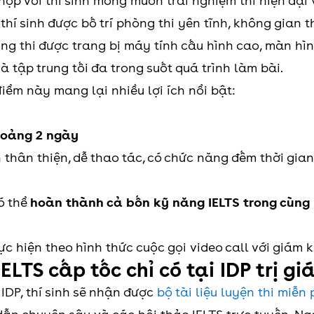
 hợp với thí sinh mong muốn trải nghiệm thi hiện đạ
, thí sinh được bố trí phòng thi yên tĩnh, không gian 
ng thi được trang bị máy tính cấu hình cao, màn hìn
 tập trung tối đa trong suốt quá trình làm bài.
điểm này mang lại nhiều lợi ích nổi bật:
hoảng 2 ngày
h thân thiện, dễ thao tác, có chức năng đếm thời gia
có thể
hoàn thành cả bốn kỹ năng IELTS trong cùng
hực hiện theo hình thức cuộc gọi video call với giám 
IELTS cấp tốc
chỉ có tại IDP trị g
 IDP, thí sinh sẽ nhận được
bộ tài liệu luyện thi miễn 