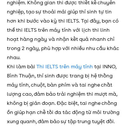
nghiệm. Không gian thi được thiết kế chuyên
nghiệp, tạo sự thoải mái giúp thí sinh tự tin
hơn khi bước vào kỳ thi IELTS. Tại đây, bạn có
thể thi IELTS trên máy tính với lịch thi linh
hoạt hàng ngày và nhận kết quả nhanh chỉ
trong 2 ngày, phù hợp với nhiều nhu cầu khác
nhau.
Khi làm bài
Thi IELTS trên máy tính
tại INNO,
Bình Thuận, thí sinh được trang bị hệ thống
máy tính, chuột, bàn phím và tai nghe chất
lượng cao, đảm bảo trải nghiệm thi mượt mà,
không bị gián đoạn. Đặc biệt, tai nghe chống
ồn giúp hạn chế tối đa tác động từ môi trường
xung quanh, đảm bảo sự tập trung tuyệt đối.