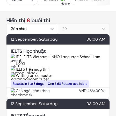
Hiển thị
8
buổi thi
Gần nhất
20
12
September
, Saturday
08:00 AM
IELTS Học thuật
IDP IELTS Vietnam - INNO Language School Lam
Dong
IELTS trên máy tính
Writing on computer
Results in 1 to 5 days
One Skill Retake available
Chỗ ngồi còn trống
VND 4664000
12
September
, Saturday
08:00 AM
IELTS Tổng quát