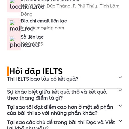
187-189 Tôn Đức Thắng, P. Phú Thủy, Tỉnh Lâm
Đồng
Địa chỉ email liên lạc
ielts.hcmc@idp.com
Số liên lạc
1900 6955
Hỏi đáp IELTS
Thi IELTS bao lâu có kết quả?
Sự khác biệt giữa kết quả thô và kết quả
Kết quả thi IELTS trên máy tính có trong khoảng 2
theo thang điểm là gì?
ngày kể từ ngày thi.
Tại sao tôi đạt điểm cao hơn ở một số phần
Phần Nghe và Đọc của bài thi IELTS được chấm cho
của bài thi so với những phần khác?
kết quả tối đa là 40 điểm và sau đó kết quả được
Tại sao các chủ đề trong bài thi Đọc và Viết
Việc mọi người đạt được điểm kỹ năng khác nhau
chuyển đổi theo thang điểm từ 1 đến 9.
lại khó như vậy?