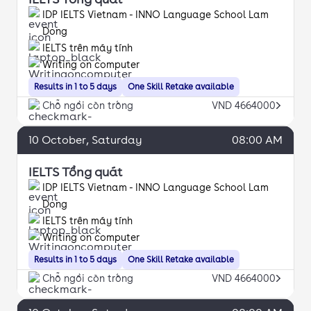
IDP IELTS Vietnam - INNO Language School Lam
Dong
IELTS trên máy tính
Writing on computer
Results in 1 to 5 days
One Skill Retake available
Chỗ ngồi còn trống
VND 4664000
10
October
, Saturday
08:00 AM
IELTS Tổng quát
IDP IELTS Vietnam - INNO Language School Lam
Dong
IELTS trên máy tính
Writing on computer
Results in 1 to 5 days
One Skill Retake available
Chỗ ngồi còn trống
VND 4664000