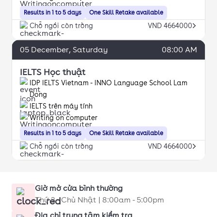
Results in 1 to 5 days
One Skill Retake available
Chỗ ngồi còn trống
VND 4664000
05
December
, Saturday
08:00 AM
IELTS Học thuật
IDP IELTS Vietnam - INNO Language School Lam
Dong
IELTS trên máy tính
Writing on computer
Results in 1 to 5 days
One Skill Retake available
Chỗ ngồi còn trống
VND 4664000
Giờ mở cửa bình thường
Thứ 2 - Chủ Nhật | 8:00am - 5:00pm
Địa chỉ trung tâm kiểm tra