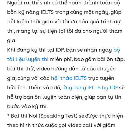
Ngoài ra, thí sinh có thể hoàn thành toàn bộ
bốn kỹ năng IELTS trong cùng một ngày, giúp
tiết kiệm thời gian và tối ưu hóa quá trình dự
thi, mang lại sự tiện lợi tối đa cho người tham
gia.
Khi đăng ký thi tại IDP, bạn sẽ nhận ngay
bộ
tài liệu luyện th
i miễn phí, bao gồm bài ôn tập,
bài thi thử, video hướng dẫn từ các chuyên
gia, cùng với các
hội thảo IELTS
trực tuyến
hữu ích. Thêm vào đó,
ứng dụng IELTS by IDP
sẽ
hỗ trợ bạn ôn luyện toàn diện, giúp bạn tự tin
bước vào kỳ thi.
* Bài thi Nói (Speaking Test) sẽ được thực hiện
theo hình thức cuộc gọi video call với giám