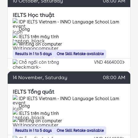
10
October
, Saturday
08:00 AM
IELTS Học thuật
IDP IELTS Vietnam - INNO Language School Lam
Dong
IELTS trên máy tính
Writing on computer
Results in 1 to 5 days
One Skill Retake available
Chỗ ngồi còn trống
VND 4664000
14
November
, Saturday
08:00 AM
IELTS Tổng quát
IDP IELTS Vietnam - INNO Language School Lam
Dong
IELTS trên máy tính
Writing on computer
Results in 1 to 5 days
One Skill Retake available