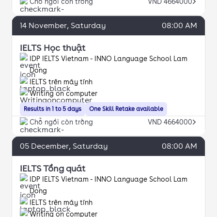
Chỗ ngồi còn trống
VND 4664000
14
November
, Saturday
08:00 AM
IELTS Học thuật
IDP IELTS Vietnam - INNO Language School Lam
Dong
IELTS trên máy tính
Writing on computer
Results in 1 to 5 days
One Skill Retake available
Chỗ ngồi còn trống
VND 4664000
05
December
, Saturday
08:00 AM
IELTS Tổng quát
IDP IELTS Vietnam - INNO Language School Lam
Dong
IELTS trên máy tính
Writing on computer