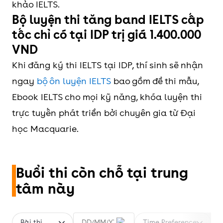
khảo IELTS.
Bộ luyện thi tăng band IELTS cấp
tốc
chỉ có tại IDP trị giá 1.400.000
VND
Khi đăng ký thi IELTS tại IDP, thí sinh sẽ nhận
ngay
bộ ôn luyện IELTS
bao gồm đề thi mẫu,
Ebook IELTS cho mọi kỹ năng, khóa luyện thi
trực tuyến phát triển bởi chuyên gia từ Đại
học Macquarie.
Buổi thi còn chỗ tại trung
tâm này
Bài thi
Time Preference